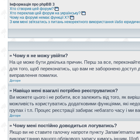
Інформація про phpBB 3
Хто створив цей форум?
Хто переклав цей форум на українську?
Чому на форумі немає функції X?
З ким мені зв'язатись з питань некоректного використання і/або юридич
» Чому я не можу увійти?
На це може бути декілька причин. Перш за все, переконайтес
для того, щоб переконатись, що вам не заборонено доступ д
виправлення помилки.
Догори
» Навіщо мені взагалі потрібно реєструватися?
Ви можете цього і не робити, все залежить від того, як вир
можливість користуватись додатковими функціями, які недос
групах і т.п. Процес реєстрації забирає небагато часу і ми в
Догори
» Чому мені постійно доводиться логуватись?
Якщо ви не ставите галочку напроти пункту
Запам'ятати ме
використанню вашого облікового запису кимось іншим. Щоб 