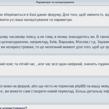
Параметри та налаштування
 зберігаються в базі даних форуму. Для того, щоб змінити їх, в
мінити усі ваші налаштування та параметри.
ому часовому поясу, а не тому, в якому знаходитесь ви. В таком
сцезнаходженню, наприклад, Київ, Варшава, Москва і т.д. Зауваж
и незареєстровані, то це непоганий момент для того, щоб це зр
й пояс та літній час , але час все одно невірний, значить годин
ої мови на форумі, або ще ніхто не переклав phpBB на вашу мову
нує, ви можете самі створити новий переклад. Більш детальну і
ем користувача?