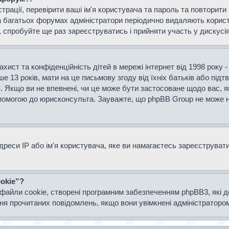
страції, перевірити ваші ім'я користувача та пароль та повторит
а багатьох форумах адміністратори періодично видаляють користу
спробуйте ще раз зареєструватись і прийняти участь у дискусія
захист та конфіденційність дітей в мережі інтернет від 1998 року 
е 13 років, мати на це письмову згоду від їхніх батьків або підт
ів. Якщо ви не впевнені, чи це може бути застосоване щодо вас, я
опомогою до юрисконсульта. Зауважте, що phpBB Group не може н
еси IP або ім'я користувача, яке ви намагаєтесь зареєструвати.
okie”?
файли cookie, створені програмним забезпеченням phpBB3, які 
ання прочитаних повідомлень, якщо вони увімкнені адміністраторо