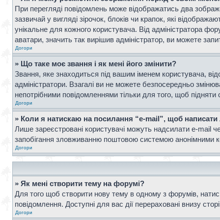
При перегляді повідомлень може відображатись два зображ
зазвичай у вигляді зірочок, блоків чи крапок, які відображ
унікальне для кожного користувача. Від адміністратора фор
аватари, значить так вирішив адміністратор, ви можете запи
Догори
» Що таке моє звання і як мені його змінити?
Звання, яке знаходиться під вашим іменем користувача, від
адміністратори. Взагалі ви не можете безпосередньо зміню
непотрібними повідомленнями тільки для того, щоб підняти 
Догори
» Коли я натискаю на посилання “e-mail”, щоб написати
Лише зареєстровані користувачі можуть надсилати e-mail ч
запобігання зловживанню поштовою системою анонімними к
Догори
» Як мені створити тему на форумі?
Для того щоб створити нову тему в одному з форумів, натисн
повідомлення. Доступні для вас дії перераховані внизу стор
Догори