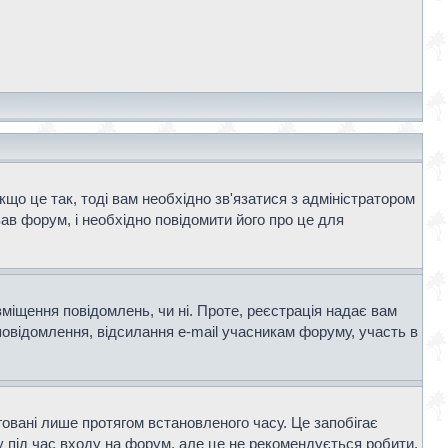
що це так, тоді вам необхідно зв'язатися з адміністратором
ав форум, і необхідно повідомити його про це для
зміщення повідомлень, чи ні. Проте, реєстрація надає вам
повідомлення, відсилання e-mail учасникам форуму, участь в
говані лише протягом встановленого часу. Це запобігає
 під час входу на форум, але це не рекомендується робити,