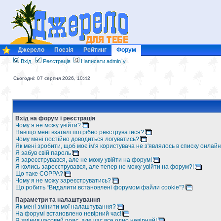
Джерело
Поезія
Рейтинг
Форум
Вхід
Реєстрація
Написати admin`у
Сьогодні: 07 серпня 2026, 10:42
Вхід на форум і реєстрація
Чому я не можу увійти?
Навіщо мені взагалі потрібно реєструватися?
Чому мені постійно доводиться логуватись?
Як мені зробити, щоб моє ім'я користувача не з'являлось в списку онлайн
Я забув свій пароль
Я зареєструвався, але не можу увійти на форум!
Я колись зареєструвався, але тепер не можу увійти на форум?!
Що таке COPPA?
Чому я не можу зареєструватись?
Що робить “Видалити встановлені форумом файли cookie”?
Параметри та налаштування
Як мені змінити мої налаштування?
На форумі встановлено невірний час!
Я змінив часовий пояс, але час все одно невірний!