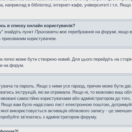
наприклад в бібліотеці, інтернет-кафе, університеті і т.п. Якщо
ось в списку онлайн користувачів?
у” знайдіть пункт
Приховати моє перебування на форумі
, якщо 
ь прихованим користувачем.
м легко може бути створено новий. Для цього перейдіть на сторі
ти на форум.
истувача та пароль. Якщо з ними усе гаразд, причин може бути д
уватись інструкцій, які ви отримали. Якщо ні, то можливо ваш об
тивовані самостійно користувачами або адміністратором до того,
і. Якщо вам було надіслано лист електронною поштою, дотримуйт
 якої використовується активація облікового запису - це зменш
спробуйте зв'язатись з адміністратором форуму.
а форум?!