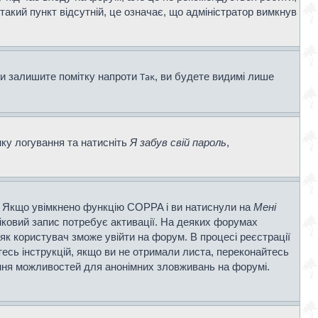
 такий пункт відсутній, це означає, що адміністратор вимкнув
ви залишите помітку напроти
, ви будете видимі лише
Так
нку логування та натисніть
Я забув свій пароль
,
ві. Якщо увімкнено функцію COPPA і ви натиснули на
Мені
ліковий запис потребує активації. На деяких форумах
 як користувач зможе увійти на форум. В процесі реєстрації
есь інструкцій, якщо ви не отримали листа, переконайтесь
ення можливостей для анонімних зловживань на форумі.