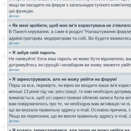
якщо ви заходите на форум з загальнодоступного комп'ютера, 
цю функцію.
Догори
» Як мені зробити, щоб моє ім'я користувача не з'являл
В Панелі керування, а саме в розділі “Налаштування форум
адміністраторам, модераторам та собі. Ви будете вважатис
Догори
» Я забув свій пароль
Не панікуйте! Хоча ваш пароль не може бути відновлено, ва
дотримуйтесь інструкцій і незабаром ви знову зможете увій
Догори
» Я зареєструвався, але не можу увійти на форум!
Перш за все, перевірте, чи вірно ви вводите ваше ім'я кор
менше 13 років
під час реєстрації, то вам необхідно дотрим
вимагається, щоб усі зареєстровані облікові записи були ак
вам повідомлялось про те, чи необхідна вам активація чи н
що ви вказали правильну адресу e-mail. Основна причина, з
Якщо ви переконані, що ви ввели правильну адресу e-mail, 
Догори
» Я колись зареєструвався, але тепер не можу увійти н