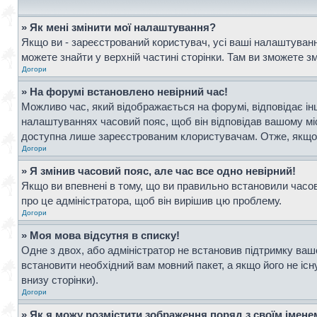
» Як мені змінити мої налаштування?
Якщо ви - зареєстрований користувач, усі ваші налаштування
можете знайти у верхній частині сторінки. Там ви зможете з
Догори
» На форумі встановлено невірний час!
Можливо час, який відображається на форумі, відповідає інш
налаштуваннях часовий пояс, щоб він відповідав вашому мі
доступна лише зареєстрованим клористувачам. Отже, якщо в
Догори
» Я змінив часовий пояс, але час все одно невірний!
Якщо ви впевнені в тому, що ви правильно встановили часови
про це адміністратора, щоб він вирішив цю проблему.
Догори
» Моя мова відсутня в списку!
Одне з двох, або адміністратор не встановив підтримку ваш
встановити необхідний вам мовний пакет, а якщо його не іс
внизу сторінки).
Догори
» Як я можу розмістити зображення поряд з своїм імен