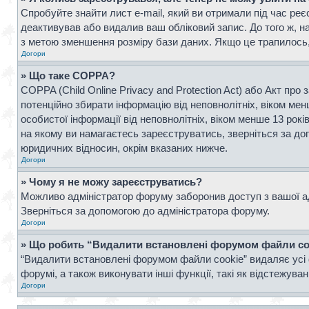
Спробуйте знайти лист e-mail, який ви отримали під час реє
деактивував або видалив ваш обліковий запис. До того ж, н
з метою зменшення розміру бази даних. Якщо це трапилось, 
Догори
» Що таке COPPA?
COPPA (Child Online Privacy and Protection Act) або Акт про 
потенційно збирати інформацію від неповнолітніх, віком менш
особистої інформації від неповнолітніх, віком менше 13 рок
на якому ви намагаєтесь зареєструватись, зверніться за д
юридичних відносин, окрім вказаних нижче.
Догори
» Чому я не можу зареєструватись?
Можливо адміністратор форуму заборонив доступ з вашої адр
Зверніться за допомогою до адміністратора форуму.
Догори
» Що робить “Видалити встановлені форумом файли co
“Видалити встановлені форумом файли cookie” видаляє усі 
форумі, а також виконувати інші функції, такі як відстежув
Догори