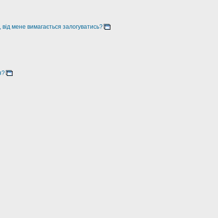
, від мене вимагається залогуватись?
я?