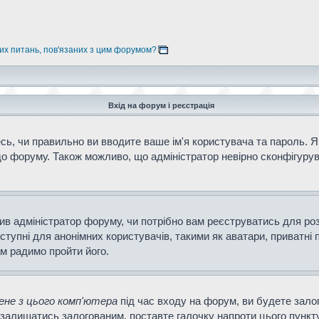
них питань, пов'язаних з цим форумом?
Вхід на форум і реєстрація
ь, чи правильно ви вводите ваше ім'я користувача та пароль. Як
о форуму. Також можливо, що адміністратор невірно сконфігурув
ішив адміністратор форуму, чи потрібно вам реєструватись для ро
тупні для анонімних користувачів, такими як аватари, приватні 
ам радимо пройти його.
не з цього комп'ютера
під час входу на форум, ви будете зало
залишатись залогованим, поставте галочку напроти цього пункту