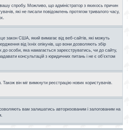
и вашу спробу. Можливо, що адміністратор з якихось причин
вачів, які не писали повідомлень протягом тривалого часу,
х.
- це закон США, який вимагає від веб-сайтів, які можуть
вердження від їхніх опікунів, що вони дозволяють збір
к до особи, яка намагається зареєструватись, чи до сайту,
адавати консультацій з юридичних питань і не є об'єктом
 Також він міг вимкнути реєстрацію нових користувачів.
дозволяють вам залишатись авторизованим і залогованим на
м.