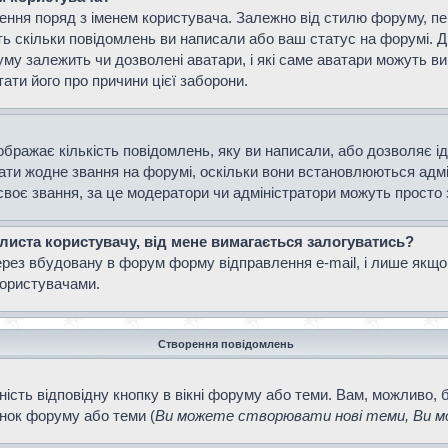
ення поряд з іменем користувача. Залежно від стилю форуму, п
ають скільки повідомлень ви написали або ваш статус на форумі. 
уму залежить чи дозволені аватари, і які саме аватари можуть 
тати його про причини цієї заборони.
ображає кількість повідомлень, яку ви написали, або дозволяє і
вати жодне звання на форумі, оскільки вони встановлюються адм
своє звання, за це модератори чи адміністратори можуть просто
 листа користувачу, від мене вимагається залогуватись?
ерез вбудовану в форум форму відправлення e-mail, і лише якщо
ористувачами.
Створення повідомлень
ість відповідну кнопку в вікні форуму або теми. Вам, можливо, 
інок форуму або теми (
Ви можете створювати нові теми, Ви мо