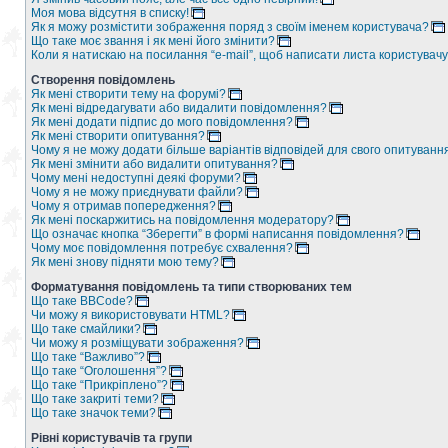
Моя мова відсутня в списку!
Як я можу розмістити зображення поряд з своїм іменем користувача?
Що таке моє звання і як мені його змінити?
Коли я натискаю на посилання “e-mail”, щоб написати листа користувачу
Створення повідомлень
Як мені створити тему на форумі?
Як мені відредагувати або видалити повідомлення?
Як мені додати підпис до мого повідомлення?
Як мені створити опитування?
Чому я не можу додати більше варіантів відповідей для свого опитуванн
Як мені змінити або видалити опитування?
Чому мені недоступні деякі форуми?
Чому я не можу приєднувати файли?
Чому я отримав попередження?
Як мені поскаржитись на повідомлення модератору?
Що означає кнопка “Зберегти” в формі написання повідомлення?
Чому моє повідомлення потребує схвалення?
Як мені знову підняти мою тему?
Форматування повідомлень та типи створюваних тем
Що таке BBCode?
Чи можу я використовувати HTML?
Що таке смайлики?
Чи можу я розміщувати зображення?
Що таке “Важливо”?
Що таке “Оголошення”?
Що таке “Прикріплено”?
Що таке закриті теми?
Що таке значок теми?
Рівні користувачів та групи