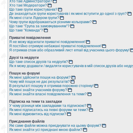
Хто такі Адміністратори?
Хто такі Модератори?
Що таке групи користувачів?
Де знаходяться групи користувачів і як мені вступити до одної з груп?
Як мені стати Лідером групи?
Чому групи відображаються різними кольорами?
Що таке “Група за замовчуванням”?
Що таке “Команда”?
Приватні повідомлення
Я не можу відсилати приватні повідомлення!
Я постійно отримую небажані приватні повідомлення!
Я отримав спам або образливий лист email від учасника цього форуму!
Друзі та недруги
Що таке список друзів та недругів?
Як я можу додавати / видаляти користувачів в мій список друзів або недр
Пошук на форумі
Як мені здійснити пошук на форумі?
Чому мій пошук не дає результатів?
В результаті пошуку я отримав порожню сторінку!
Як мені знайти учасників форуму?
Як мені знайти власні повідомлення та теми?
Підписка на теми та закладки
У чому різниця між закладками та підпискою?
Як мені підписатись на певні форуми чи теми?
Як мені відмовитись від підписки?
Приєднання файлів
Які саме файли можна приєднувати на цьому форумі?
Як мені знайти усі приєднані мною файли?