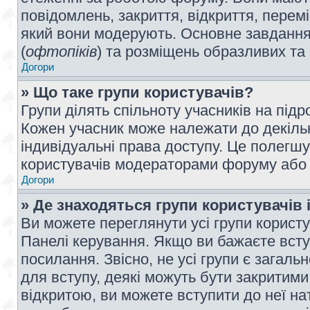
повідомлень, закриття, відкриття, перем
який вони модерують. Основне завдання 
(
офтопіків
) та розміщень образливих та
Догори
» Що таке групи користувачів?
Групи ділять спільноту учасників на під
Кожен учасник може належати до декілько
індивідуальні права доступу. Це полегшу
користувачів модераторами форуму або н
Догори
» Де знаходяться групи користувачів і
Ви можете переглянути усі групи користу
Панелі керування. Якщо ви бажаєте вступ
посилання. Звісно, не усі групи є загал
для вступу, деякі можуть бути закритими
відкритою, ви можете вступити до неї на