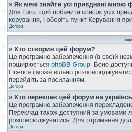
» Як мені знайти усі приєднані мною
Для того, щоб побачити список усіх при
керування, і оберіть пункт Керування п
Догори
Інф
» Хто створив цей форум?
Це програмне забезпечення (в своїй незм
поширюється
phpBB Group
. Воно доступ
Licence і може вільно розповсюджуватис
перейдіть за посиланням.
Догори
» Хто переклав цей форум на українс
Це програмне забезпечення перекладен
Переклад також доступний за умовами ліц
розповсюджуватись. Для отримання дода
Догори