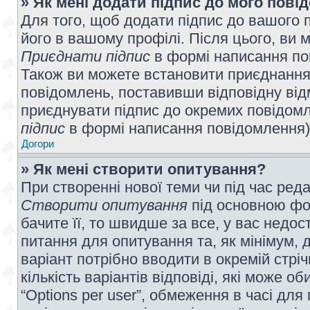
» Як мені додати підпис до мого пов
Для того, щоб додати підпис до вашого 
його в вашому профілі. Після цього, ви 
Приєднати підпис
в формі написання по
Також ви можете встановити приєднання
повідомлень, поставивши відповідну від
приєднувати підпис до окремих повідомл
підпис
в формі написання повідомлення)
Догори
» Як мені створити опитування?
При створенні нової теми чи під час ред
Створити опитування
під основною фо
бачите її, то швидше за все, у вас недо
питання для опитування та, як мінімум, д
варіант потрібно вводити в окремій стріч
кількість варіантів відповіді, які може 
“Options per user”, обмеження в часі для 