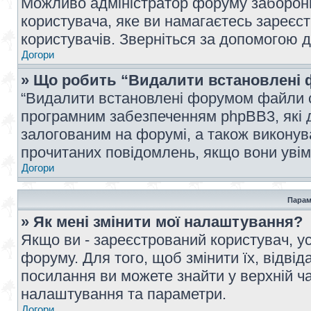
Можливо адміністратор форуму заборонив
користувача, яке ви намагаєтесь зареєст
користувачів. Зверніться за допомогою 
Догори
» Що робить “Видалити встановлені 
“Видалити встановлені форумом файли co
програмним забезпеченням phpBB3, які 
залогованим на форумі, а також виконува
прочитаних повідомлень, якщо вони увім
Догори
Парам
» Як мені змінити мої налаштування?
Якщо ви - зареєстрований користувач, ус
форуму. Для того, щоб змінити їх, відві
посилання ви можете знайти у верхній ча
налаштування та параметри.
Догори