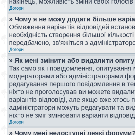
накінець, можливість зміни своїх голосі
Догори
» Чому я не можу додати більше варі
Обмеження варіантів відповідей встано
необхідність створення більшої кількості
передбачено, зв'яжіться з адміністратор
Догори
» Як мені змінити або видалити опит
Так само як і повідомлення, опитування
модераторами або адміністраторами фор
редагування першого повідомлення в тем
ніхто не проголосував ви можете видали
варіантів відповіді, але якщо вже хтось
адміністратори можуть редагувати та ви
ніхто не зміг змінювати варіанти відповід
Догори
» Чому мені недоступні деякі форуми