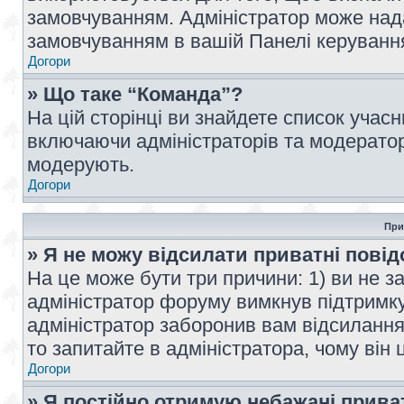
замовчуванням. Адміністратор може над
замовчуванням в вашій Панелі керуванн
Догори
» Що таке “Команда”?
На цій сторінці ви знайдете список учас
включаючи адміністраторів та модератор
модерують.
Догори
При
» Я не можу відсилати приватні пові
На це може бути три причини: 1) ви не з
адміністратор форуму вимкнув підтримку
адміністратор заборонив вам відсиланн
то запитайте в адміністратора, чому він 
Догори
» Я постійно отримую небажані прива