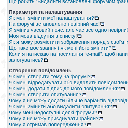
Що робить “Видалити встановлені форумом файл
Параметри та налаштування
Як мені змінити мої налаштування?
На форумі встановлено невірний час!
Я змінив часовий пояс, але час все одно невірни
Моя мова відсутня в списку!
Як я можу розмістити зображення поряд з своїм 
Що таке моє звання і як мені його змінити?
Коли я натискаю на посилання “e-mail”, щоб напи
залогуватись?
Створення повідомлень
Як мені створити тему на форумі?
Як мені відредагувати або видалити повідомлен
Як мені додати підпис до мого повідомлення?
Як мені створити опитування?
Чому я не можу додати більше варіантів відпові
Як мені змінити або видалити опитування?
Чому мені недоступні деякі форуми?
Чому я не можу приєднувати файли?
Чому я отримав попередження?