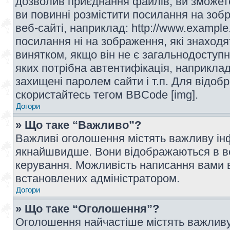
дозволив приєднання файлів, ви зможет
ви повинні розмістити посилання на зоб
веб-сайті, наприклад: http://www.example
посилання ні на зображення, які знаход
винятком, якщо він не є загальнодоступн
яких потрібна автентифікація, наприклад,
захищені паролем сайти і т.п. Для відо
скористайтесь тегом BBCode [img].
Догори
» Що таке “Важливо”?
Важливі оголошення містять важливу інф
якнайшвидше. Вони відображаються в ве
керування. Можливість написання вами 
встановлених адміністратором.
Догори
» Що таке “Оголошення”?
Оголошення найчастіше містять важливу