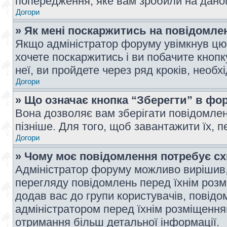
попередження, яке вам зробили на даном
Догори
» Як мені поскаржитись на повідомл
Якщо адміністратор форуму увімкнув цю 
хочете поскаржитись і ви побачите кноп
неї, ви пройдете через ряд кроків, необ
Догори
» Що означає кнопка “Зберегти” в фо
Вона дозволяє вам зберігати повідомлен
пізніше. Для того, щоб завантажити їх, 
Догори
» Чому моє повідомлення потребує с
Адміністратор форуму можливо вирішив,
перегляду повідомлень перед їхнім роз
додав вас до групи користувачів, повід
адміністратором перед їхнім розміщенням
отримання більш детальної інформації.