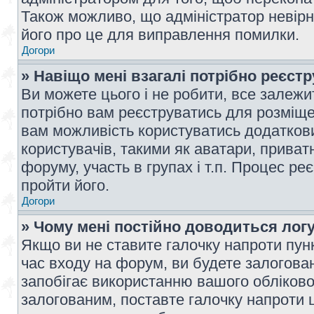
Також можливо, що адміністратор невірн
його про це для виправлення помилки.
Догори
» Навіщо мені взагалі потрібно реєст
Ви можете цього і не робити, все залежит
потрібно вам реєструватись для розміщен
вам можливість користуватись додаткови
користувачів, такими як аватари, приват
форуму, участь в групах і т.п. Процес ре
пройти його.
Догори
» Чому мені постійно доводиться лог
Якщо ви не ставите галочку напроти пун
час входу на форум, ви будете залогова
запобігає використанню вашого обліков
залогованим, поставте галочку напроти ц