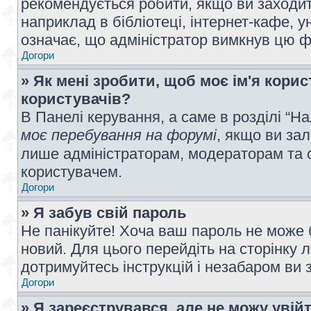
рекомендується робити, якщо ви заходит
наприклад в бібліотеці, інтернет-кафе, ун
означає, що адміністратор вимкнув цю ф
Догори
» Як мені зробити, щоб моє ім'я кори
користувачів?
В Панелі керування, а саме в розділі “
моє перебування на форумі
, якщо ви за
лише адміністраторам, модераторам та 
користувачем.
Догори
» Я забув свій пароль
Не панікуйте! Хоча ваш пароль не може 
новий. Для цього перейдіть на сторінку 
дотримуйтесь інструкцій і незабаром ви 
Догори
» Я зареєструвався, але не можу увій