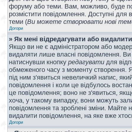
форуму або теми. Вам, можливо, буде по
розмістити повідомлення. Доступні для в
теми (
Ви можете створювати нові теми
Догори
» Як мені відредагувати або видалит
Якщо ви не є адміністратором або модер
видаляти лише власні повідомлення. Ви
натиснувши кнопку
редагувати
для відп
обмеженого часу з моменту створення. Я
під ним з'явиться невеличкий напис, який
повідомлення і коли це відбулось востан
це повідомлення; воно не з'явиться, як
хоча, у такому випадку, вони можуть за
повідомлення та зроблені зміни. Майте н
видалити повідомлення, на яке вже хтось
Догори