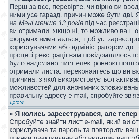
Перш за все, перевірте, чи вірно ви вво
ними усе гаразд, причин може бути дві.
на
Мені менше 13 років
під час реєстраці
ви отримали. Якщо ні, то можливо ваш о
форумах вимагається, щоб усі зареєстров
користувачами або адміністратором до т
процесі реєстрації вам повідомлялось пр
було надіслано лист електронною поштою
отримали листа, переконайтесь що ви вк
причина, з якої використовується актива
можливостей для анонімних зловживань 
правильну адресу e-mail, спробуйте зв'я
Догори
» Я колись зареєструвався, але тепер
Спробуйте знайти лист e-mail, який ви от
користувача та пароль та повторити ваш
причин деактивував або видалив ваш обл