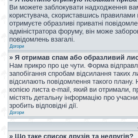
Ви можете заблокувати надходження вам
користувача, скориставшись правилами 
отримуєте образливі приватні повідомлен
адміністратора форуму, він може забор
повідомлень взагалі.
Догори
» Я отримав спам або образливий лис
Нам прикро про це чути. Форма відправл
запобігання спробам відсилання таких лис
відсилають повідомлення такого плану. 
копією листа e-mail, який ви отримали, 
містять детальну інформацію про учасник
зробить відповідні дії.
Догори
» Що таке список друзів та недругів?