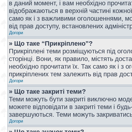
в даний момент, і вам необхідно прочи
відображаються в верхній частині кожної
само як і з важливими оголошеннями, м
від прав доступу, встановлених адмініс
Догори
» Що таке “Прикріплено”?
Прикріплені теми розміщуються під ого
сторінці. Вони, як правило, містять дос
необхідно прочитати їх. Так само як і з
прикріплених тем залежить від прав дос
Догори
» Що таке закриті теми?
Теми можуть бути закриті виключно мод
можете відповідати в закриті теми і буд
завершуються. Теми можуть закриватись 
Догори
» Що таке значок теми?