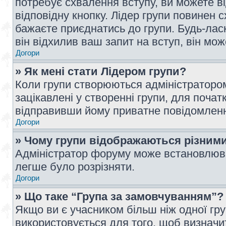
потребує схвалення вступу, ви можете ві
відповідну кнопку. Лідер групи повинен 
бажаєте приєднатись до групи. Будь-ласк
він відхилив ваш запит на вступ, він мож
Догори
» Як мені стати Лідером групи?
Коли групи створюються адміністратором
зацікавлені у створенні групи, для почат
відправивши йому приватне повідомлен
Догори
» Чому групи відображаються різним
Адміністратор форуму може встановлюва
легше було розрізняти.
Догори
» Що таке “Група за замовчуванням”?
Якщо ви є учасником більш ніж одної гр
використовується для того, щоб визначит