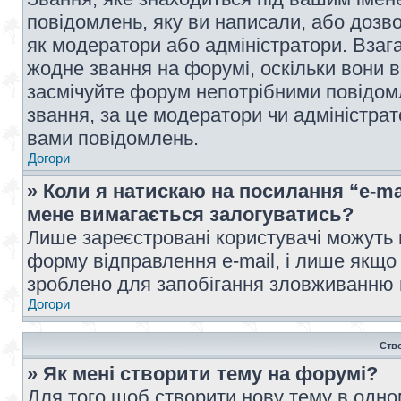
повідомлень, яку ви написали, або дозво
як модератори або адміністратори. Взаг
жодне звання на форумі, оскільки вони 
засмічуйте форум непотрібними повідомл
звання, за це модератори чи адміністра
вами повідомлень.
Догори
» Коли я натискаю на посилання “e-ma
мене вимагається залогуватись?
Лише зареєстровані користувачі можуть 
форму відправлення e-mail, і лише якщо
зроблено для запобігання зловживанню
Догори
Ств
» Як мені створити тему на форумі?
Для того щоб створити нову тему в одному