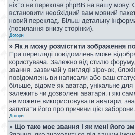
ніхто не переклав phpBB на вашу мову. 
встановити необхідний вам мовний пакет,
новий переклад. Більш детальну інформ
(посилання внизу сторінки).
Догори
» Як я можу розмістити зображення п
При перегляді повідомлень може відобр
користувача. Залежно від стилю форуму
звання, зазвичай у вигляді зірочок, блокі
повідомлень ви написали або ваш статус
більше, відоме як аватар, унікальне для
залежить чи дозволені аватари, і які с
не можете використовувати аватари, зна
запитати його про причини цієї заборони
Догори
» Що таке моє звання і як мені його з
Звання, яке знаходиться під вашим імене