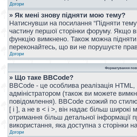
Догори
» Як мені знову підняти мою тему?
Натиснувши на посилання “Підняти тему” 
частину першої сторінки форуму. Якщо в
функцію вимкнено. Також можна підняти 
переконайтесь, що ви не порушуєте прав
Догори
Форматування пов
» Що таке BBCode?
BBCode - це особлива реалізація HTML,
адміністратором (також ви можете вимкн
повідомлення). BBCode схожий по стилю
[ і ], а не в < і >, він надає більш широ
отримання більш детальної інформації п
використання, яка доступна з сторінки 
Догори