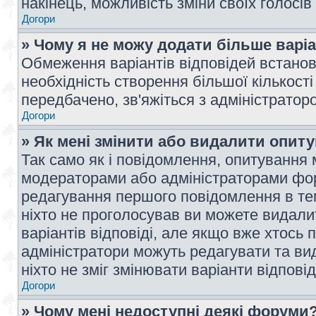
накінець, можливість зміни своїх голосі
Догори
» Чому я не можу додати більше варі
Обмеження варіантів відповідей встано
необхідність створення більшої кількості
передбачено, зв'яжіться з адміністратор
Догори
» Як мені змінити або видалити опит
Так само як і повідомлення, опитування
модераторами або адміністраторами фор
редагування першого повідомлення в тем
ніхто не проголосував ви можете видали
варіантів відповіді, але якщо вже хтось
адміністратори можуть редагувати та ви
ніхто не зміг змінювати варіанти відповід
Догори
» Чому мені недоступні деякі форуми