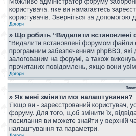
Можливо адміністратор форуму заборонив
користувача, яке ви намагаєтесь зареєст
користувачів. Зверніться за допомогою 
Догори
» Що робить “Видалити встановлені 
“Видалити встановлені форумом файли co
програмним забезпеченням phpBB3, які 
залогованим на форумі, а також виконува
прочитаних повідомлень, якщо вони увім
Догори
Парам
» Як мені змінити мої налаштування?
Якщо ви - зареєстрований користувач, ус
форуму. Для того, щоб змінити їх, відві
посилання ви можете знайти у верхній ча
налаштування та параметри.
Догори