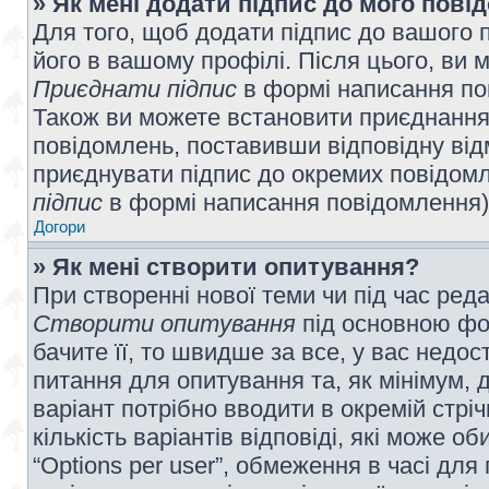
» Як мені додати підпис до мого пов
Для того, щоб додати підпис до вашого 
його в вашому профілі. Після цього, ви 
Приєднати підпис
в формі написання по
Також ви можете встановити приєднання
повідомлень, поставивши відповідну від
приєднувати підпис до окремих повідомл
підпис
в формі написання повідомлення)
Догори
» Як мені створити опитування?
При створенні нової теми чи під час ред
Створити опитування
під основною фо
бачите її, то швидше за все, у вас недо
питання для опитування та, як мінімум, д
варіант потрібно вводити в окремій стріч
кількість варіантів відповіді, які може 
“Options per user”, обмеження в часі для 