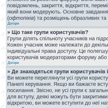
повідомлень, закриття, відкриття, перем
який вони модерують. Основне завдання 
(
офтопіків
) та розміщень образливих та
Догори
» Що таке групи користувачів?
Групи ділять спільноту учасників на під
Кожен учасник може належати до декілько
індивідуальні права доступу. Це полегшу
користувачів модераторами форуму або н
Догори
» Де знаходяться групи користувачів і
Ви можете переглянути усі групи користу
Панелі керування. Якщо ви бажаєте вступ
посилання. Звісно, не усі групи є загал
для вступу, деякі можуть бути закритими
відкритою, ви можете вступити до неї на