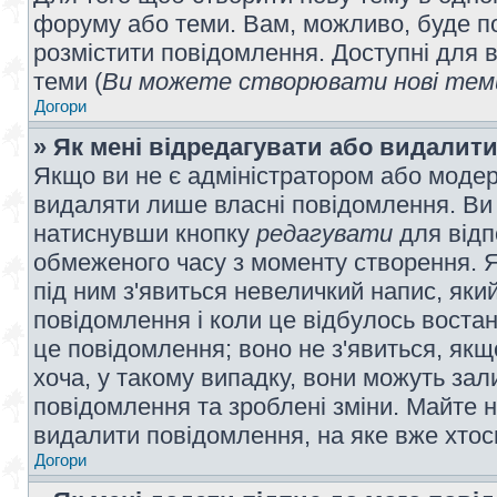
форуму або теми. Вам, можливо, буде по
розмістити повідомлення. Доступні для в
теми (
Ви можете створювати нові теми
Догори
» Як мені відредагувати або видалит
Якщо ви не є адміністратором або модер
видаляти лише власні повідомлення. Ви
натиснувши кнопку
редагувати
для відп
обмеженого часу з моменту створення. Я
під ним з'явиться невеличкий напис, який
повідомлення і коли це відбулось востан
це повідомлення; воно не з'явиться, як
хоча, у такому випадку, вони можуть за
повідомлення та зроблені зміни. Майте н
видалити повідомлення, на яке вже хтось
Догори