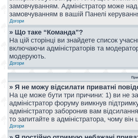
замовчуванням. Адміністратор може над
замовчуванням в вашій Панелі керуванн
Догори
» Що таке “Команда”?
На цій сторінці ви знайдете список учас
включаючи адміністраторів та модератор
модерують.
Догори
При
» Я не можу відсилати приватні пові
На це може бути три причини: 1) ви не з
адміністратор форуму вимкнув підтримку
адміністратор заборонив вам відсиланн
то запитайте в адміністратора, чому він 
Догори
» Я постійно отримую небажані прива