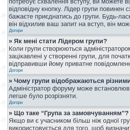
потребує схвалення вступу, ви можете ві
відповідну кнопку. Лідер групи повинен 
бажаєте приєднатись до групи. Будь-ласк
він відхилив ваш запит на вступ, він мож
Догори
» Як мені стати Лідером групи?
Коли групи створюються адміністратором
зацікавлені у створенні групи, для почат
відправивши йому приватне повідомлен
Догори
» Чому групи відображаються різним
Адміністратор форуму може встановлюва
легше було розрізняти.
Догори
» Що таке “Група за замовчуванням”?
Якщо ви є учасником більш ніж одної гр
використовується для того, щоб визначит