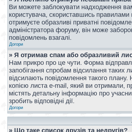
Ви можете заблокувати надходження вам
користувача, скориставшись правилами 
отримуєте образливі приватні повідомлен
адміністратора форуму, він може забор
повідомлень взагалі.
Догори
» Я отримав спам або образливий лис
Нам прикро про це чути. Форма відправл
запобігання спробам відсилання таких лис
відсилають повідомлення такого плану. 
копією листа e-mail, який ви отримали, 
містять детальну інформацію про учасник
зробить відповідні дії.
Догори
» Що таке список друзів та недругів?