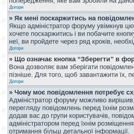
попередження, яке вам зробили на даном
Догори
» Як мені поскаржитись на повідомл
Якщо адміністратор форуму увімкнув цю 
хочете поскаржитись і ви побачите кноп
неї, ви пройдете через ряд кроків, необ
Догори
» Що означає кнопка “Зберегти” в фо
Вона дозволяє вам зберігати повідомлен
пізніше. Для того, щоб завантажити їх, 
Догори
» Чому моє повідомлення потребує с
Адміністратор форуму можливо вирішив,
перегляду повідомлень перед їхнім роз
додав вас до групи користувачів, повід
адміністратором перед їхнім розміщенням
отримання більш детальної інформації.