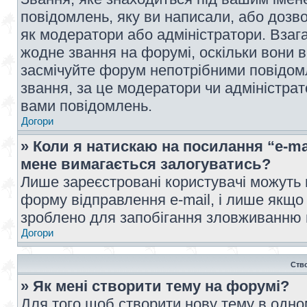
повідомлень, яку ви написали, або дозво
як модератори або адміністратори. Взаг
жодне звання на форумі, оскільки вони 
засмічуйте форум непотрібними повідомл
звання, за це модератори чи адміністра
вами повідомлень.
Догори
» Коли я натискаю на посилання “e-ma
мене вимагається залогуватись?
Лише зареєстровані користувачі можуть 
форму відправлення e-mail, і лише якщо
зроблено для запобігання зловживанню
Догори
Ств
» Як мені створити тему на форумі?
Для того щоб створити нову тему в одному