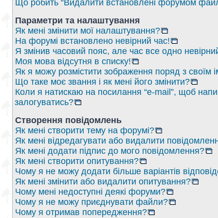
Що робить “Видалити встановлені форумом файл
Параметри та налаштування
Як мені змінити мої налаштування?
На форумі встановлено невірний час!
Я змінив часовий пояс, але час все одно невірни
Моя мова відсутня в списку!
Як я можу розмістити зображення поряд з своїм 
Що таке моє звання і як мені його змінити?
Коли я натискаю на посилання “e-mail”, щоб напи
залогуватись?
Створення повідомлень
Як мені створити тему на форумі?
Як мені відредагувати або видалити повідомлен
Як мені додати підпис до мого повідомлення?
Як мені створити опитування?
Чому я не можу додати більше варіантів відпові
Як мені змінити або видалити опитування?
Чому мені недоступні деякі форуми?
Чому я не можу приєднувати файли?
Чому я отримав попередження?