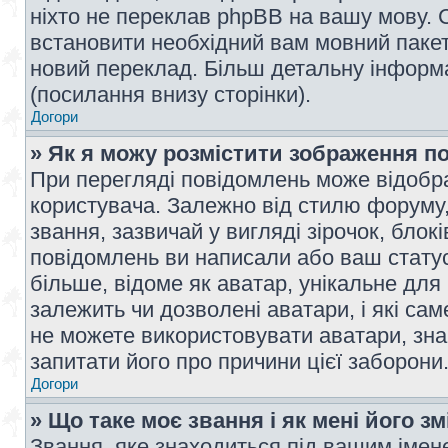
ніхто не переклав phpBB на вашу мову. 
встановити необхідний вам мовний пакет,
новий переклад. Більш детальну інформ
(посилання внизу сторінки).
Догори
» Як я можу розмістити зображення п
При перегляді повідомлень може відобр
користувача. Залежно від стилю форуму
звання, зазвичай у вигляді зірочок, блокі
повідомлень ви написали або ваш статус
більше, відоме як аватар, унікальне для
залежить чи дозволені аватари, і які с
не можете використовувати аватари, зна
запитати його про причини цієї заборони
Догори
» Що таке моє звання і як мені його з
Звання, яке знаходиться під вашим імене