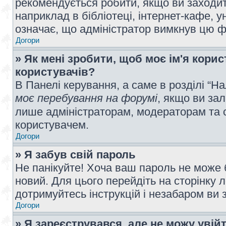
рекомендується робити, якщо ви заходит
наприклад в бібліотеці, інтернет-кафе, ун
означає, що адміністратор вимкнув цю ф
Догори
» Як мені зробити, щоб моє ім'я кори
користувачів?
В Панелі керування, а саме в розділі “
моє перебування на форумі
, якщо ви за
лише адміністраторам, модераторам та 
користувачем.
Догори
» Я забув свій пароль
Не панікуйте! Хоча ваш пароль не може 
новий. Для цього перейдіть на сторінку 
дотримуйтесь інструкцій і незабаром ви 
Догори
» Я зареєструвався, але не можу увій