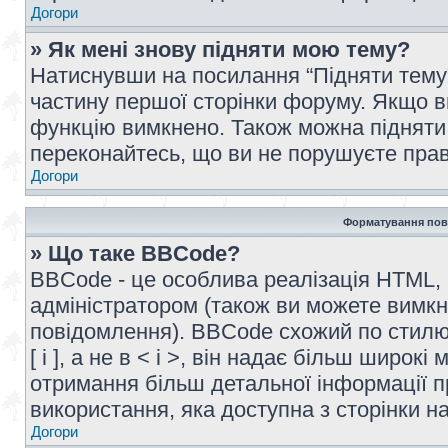
Догори
» Як мені знову підняти мою тему?
Натиснувши на посилання “Підняти тему” 
частину першої сторінки форуму. Якщо в
функцію вимкнено. Також можна підняти 
переконайтесь, що ви не порушуєте прав
Догори
Форматування пов
» Що таке BBCode?
BBCode - це особлива реалізація HTML,
адміністратором (також ви можете вимкн
повідомлення). BBCode схожий по стилю
[ і ], а не в < і >, він надає більш широ
отримання більш детальної інформації п
використання, яка доступна з сторінки 
Догори