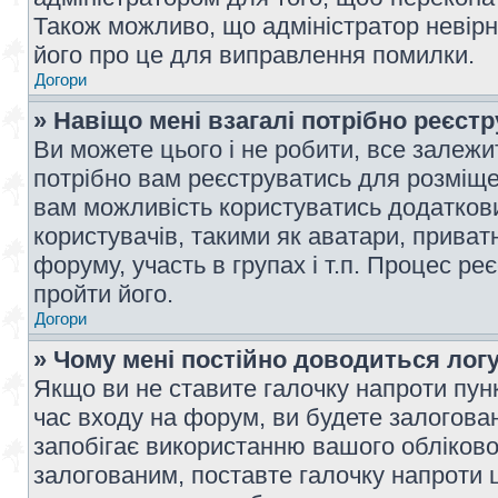
Також можливо, що адміністратор невірн
його про це для виправлення помилки.
Догори
» Навіщо мені взагалі потрібно реєст
Ви можете цього і не робити, все залежит
потрібно вам реєструватись для розміщен
вам можливість користуватись додаткови
користувачів, такими як аватари, приват
форуму, участь в групах і т.п. Процес ре
пройти його.
Догори
» Чому мені постійно доводиться лог
Якщо ви не ставите галочку напроти пун
час входу на форум, ви будете залогова
запобігає використанню вашого обліков
залогованим, поставте галочку напроти ц