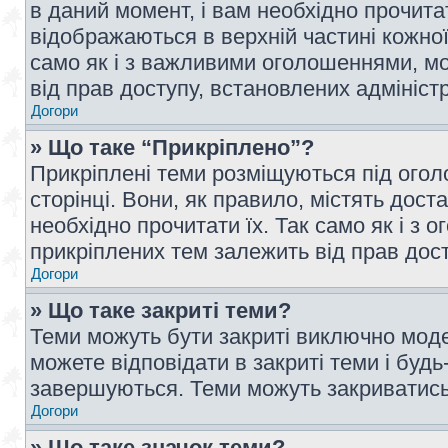
в даний момент, і вам необхідно прочи
відображаються в верхній частині кожної
само як і з важливими оголошеннями, м
від прав доступу, встановлених адмініс
Догори
» Що таке “Прикріплено”?
Прикріплені теми розміщуються під ого
сторінці. Вони, як правило, містять дос
необхідно прочитати їх. Так само як і з
прикріплених тем залежить від прав дос
Догори
» Що таке закриті теми?
Теми можуть бути закриті виключно мод
можете відповідати в закриті теми і буд
завершуються. Теми можуть закриватись 
Догори
» Що таке значок теми?