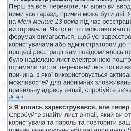
Перш за все, перевірте, чи вірно ви вво
ними усе гаразд, причин може бути дві.
на
Мені менше 13 років
під час реєстраці
ви отримали. Якщо ні, то можливо ваш о
форумах вимагається, щоб усі зареєстров
користувачами або адміністратором до т
процесі реєстрації вам повідомлялось пр
було надіслано лист електронною поштою
отримали листа, переконайтесь що ви вк
причина, з якої використовується актива
можливостей для анонімних зловживань 
правильну адресу e-mail, спробуйте зв'я
Догори
» Я колись зареєструвався, але тепер
Спробуйте знайти лист e-mail, який ви от
користувача та пароль та повторити ваш
причин деактивував або видалив ваш обл