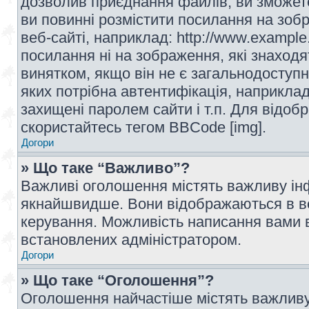
дозволив приєднання файлів, ви зможет
ви повинні розмістити посилання на зоб
веб-сайті, наприклад: http://www.example
посилання ні на зображення, які знаход
винятком, якщо він не є загальнодоступн
яких потрібна автентифікація, наприклад,
захищені паролем сайти і т.п. Для відо
скористайтесь тегом BBCode [img].
Догори
» Що таке “Важливо”?
Важливі оголошення містять важливу інф
якнайшвидше. Вони відображаються в ве
керування. Можливість написання вами 
встановлених адміністратором.
Догори
» Що таке “Оголошення”?
Оголошення найчастіше містять важливу