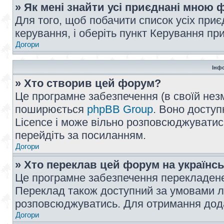
» Як мені знайти усі приєднані мною
Для того, щоб побачити список усіх при
керування, і оберіть пункт Керування п
Догори
Інф
» Хто створив цей форум?
Це програмне забезпечення (в своїй незм
поширюється
phpBB Group
. Воно доступ
Licence і може вільно розповсюджуватис
перейдіть за посиланням.
Догори
» Хто переклав цей форум на українс
Це програмне забезпечення перекладен
Переклад також доступний за умовами ліц
розповсюджуватись. Для отримання дода
Догори