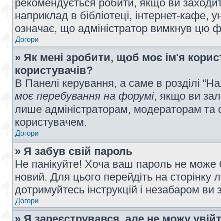
рекомендується робити, якщо ви заходит
наприклад в бібліотеці, інтернет-кафе, ун
означає, що адміністратор вимкнув цю ф
Догори
» Як мені зробити, щоб моє ім'я кори
користувачів?
В Панелі керування, а саме в розділі “
моє перебування на форумі
, якщо ви за
лише адміністраторам, модераторам та 
користувачем.
Догори
» Я забув свій пароль
Не панікуйте! Хоча ваш пароль не може 
новий. Для цього перейдіть на сторінку 
дотримуйтесь інструкцій і незабаром ви 
Догори
» Я зареєструвався, але не можу увій