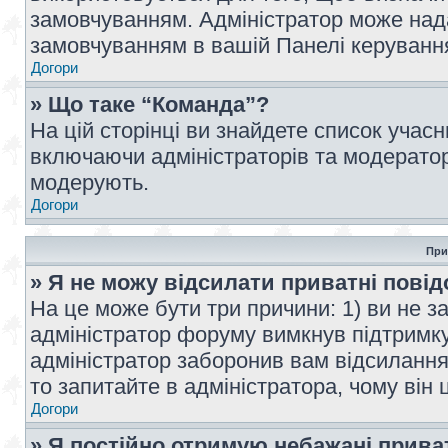
замовчуванням. Адміністратор може над
замовчуванням в вашій Панелі керуванн
Догори
» Що таке “Команда”?
На цій сторінці ви знайдете список учас
включаючи адміністраторів та модератор
модерують.
Догори
При
» Я не можу відсилати приватні пові
На це може бути три причини: 1) ви не з
адміністратор форуму вимкнув підтримку
адміністратор заборонив вам відсиланн
то запитайте в адміністратора, чому він 
Догори
» Я постійно отримую небажані прива