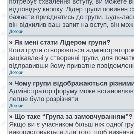
потребує схвалення вступу, ви можете ві
відповідну кнопку. Лідер групи повинен 
бажаєте приєднатись до групи. Будь-ласк
він відхилив ваш запит на вступ, він мож
Догори
» Як мені стати Лідером групи?
Коли групи створюються адміністратором
зацікавлені у створенні групи, для почат
відправивши йому приватне повідомлен
Догори
» Чому групи відображаються різним
Адміністратор форуму може встановлюва
легше було розрізняти.
Догори
» Що таке “Група за замовчуванням”?
Якщо ви є учасником більш ніж одної гр
використовується для того, щоб визначит