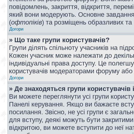
повідомлень, закриття, відкриття, перем
який вони модерують. Основне завдання 
(
офтопіків
) та розміщень образливих та
Догори
» Що таке групи користувачів?
Групи ділять спільноту учасників на під
Кожен учасник може належати до декілько
індивідуальні права доступу. Це полегшу
користувачів модераторами форуму або н
Догори
» Де знаходяться групи користувачів і
Ви можете переглянути усі групи користу
Панелі керування. Якщо ви бажаєте вступ
посилання. Звісно, не усі групи є загал
для вступу, деякі можуть бути закритими
відкритою, ви можете вступити до неї на