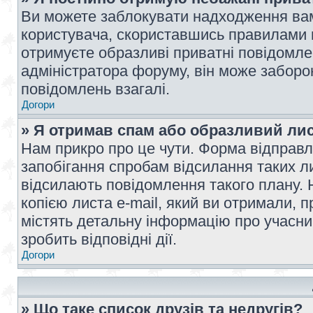
Ви можете заблокувати надходження вам
користувача, скориставшись правилами 
отримуєте образливі приватні повідомлен
адміністратора форуму, він може забор
повідомлень взагалі.
Догори
» Я отримав спам або образливий лис
Нам прикро про це чути. Форма відправл
запобігання спробам відсилання таких лис
відсилають повідомлення такого плану. 
копією листа e-mail, який ви отримали, 
містять детальну інформацію про учасник
зробить відповідні дії.
Догори
» Що таке список друзів та недругів?