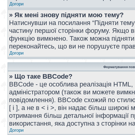
Догори
» Як мені знову підняти мою тему?
Натиснувши на посилання “Підняти тему” 
частину першої сторінки форуму. Якщо в
функцію вимкнено. Також можна підняти 
переконайтесь, що ви не порушуєте прав
Догори
Форматування пов
» Що таке BBCode?
BBCode - це особлива реалізація HTML,
адміністратором (також ви можете вимкн
повідомлення). BBCode схожий по стилю
[ і ], а не в < і >, він надає більш широ
отримання більш детальної інформації п
використання, яка доступна з сторінки 
Догори