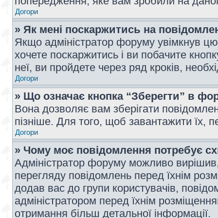
попередження, яке вам зробили на даном
Догори
» Як мені поскаржитись на повідомл
Якщо адміністратор форуму увімкнув цю 
хочете поскаржитись і ви побачите кноп
неї, ви пройдете через ряд кроків, необ
Догори
» Що означає кнопка “Зберегти” в фо
Вона дозволяє вам зберігати повідомлен
пізніше. Для того, щоб завантажити їх, 
Догори
» Чому моє повідомлення потребує с
Адміністратор форуму можливо вирішив,
перегляду повідомлень перед їхнім роз
додав вас до групи користувачів, повід
адміністратором перед їхнім розміщенням
отримання більш детальної інформації.