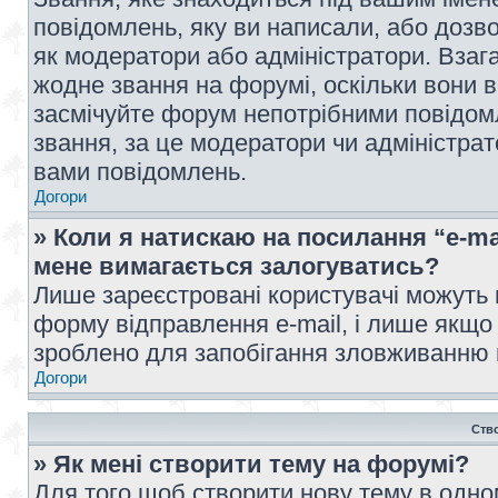
повідомлень, яку ви написали, або дозво
як модератори або адміністратори. Взаг
жодне звання на форумі, оскільки вони 
засмічуйте форум непотрібними повідомл
звання, за це модератори чи адміністра
вами повідомлень.
Догори
» Коли я натискаю на посилання “e-ma
мене вимагається залогуватись?
Лише зареєстровані користувачі можуть 
форму відправлення e-mail, і лише якщо
зроблено для запобігання зловживанню
Догори
Ств
» Як мені створити тему на форумі?
Для того щоб створити нову тему в одному