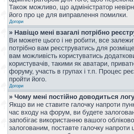
Також можливо, що адміністратор невірн
його про це для виправлення помилки.
Догори
» Навіщо мені взагалі потрібно реєст
Ви можете цього і не робити, все залежит
потрібно вам реєструватись для розміщен
вам можливість користуватись додаткови
користувачів, такими як аватари, приват
форуму, участь в групах і т.п. Процес ре
пройти його.
Догори
» Чому мені постійно доводиться лог
Якщо ви не ставите галочку напроти пун
час входу на форум, ви будете залогова
запобігає використанню вашого обліков
залогованим, поставте галочку напроти ц