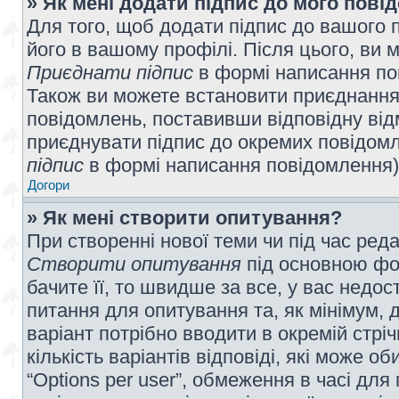
» Як мені додати підпис до мого пов
Для того, щоб додати підпис до вашого 
його в вашому профілі. Після цього, ви 
Приєднати підпис
в формі написання по
Також ви можете встановити приєднання
повідомлень, поставивши відповідну від
приєднувати підпис до окремих повідомл
підпис
в формі написання повідомлення)
Догори
» Як мені створити опитування?
При створенні нової теми чи під час ред
Створити опитування
під основною фо
бачите її, то швидше за все, у вас недо
питання для опитування та, як мінімум, д
варіант потрібно вводити в окремій стріч
кількість варіантів відповіді, які може 
“Options per user”, обмеження в часі для 