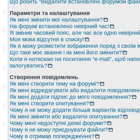
Що робить “Видалити встановлені форумом файл
Параметри та налаштування
Як мені змінити мої налаштування?
На форумі встановлено невірний час!
Я змінив часовий пояс, але час все одно невірни
Моя мова відсутня в списку!
Як я можу розмістити зображення поряд з своїм 
Що таке моє звання і як мені його змінити?
Коли я натискаю на посилання “e-mail”, щоб напи
залогуватись?
Створення повідомлень
Як мені створити тему на форумі?
Як мені відредагувати або видалити повідомлен
Як мені додати підпис до мого повідомлення?
Як мені створити опитування?
Чому я не можу додати більше варіантів відпові
Як мені змінити або видалити опитування?
Чому мені недоступні деякі форуми?
Чому я не можу приєднувати файли?
Чому я отримав попередження?