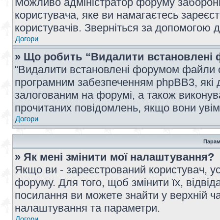
Можливо адміністратор форуму заборонив
користувача, яке ви намагаєтесь зареєст
користувачів. Зверніться за допомогою 
Догори
» Що робить “Видалити встановлені 
“Видалити встановлені форумом файли co
програмним забезпеченням phpBB3, які 
залогованим на форумі, а також виконува
прочитаних повідомлень, якщо вони увім
Догори
Парам
» Як мені змінити мої налаштування?
Якщо ви - зареєстрований користувач, ус
форуму. Для того, щоб змінити їх, відві
посилання ви можете знайти у верхній ча
налаштування та параметри.
Догори