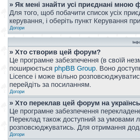
» Як мені знайти усі приєднані мною
Для того, щоб побачити список усіх при
керування, і оберіть пункт Керування п
Догори
Інф
» Хто створив цей форум?
Це програмне забезпечення (в своїй незм
поширюється
phpBB Group
. Воно доступ
Licence і може вільно розповсюджуватис
перейдіть за посиланням.
Догори
» Хто переклав цей форум на українс
Це програмне забезпечення перекладен
Переклад також доступний за умовами ліц
розповсюджуватись. Для отримання дода
Догори