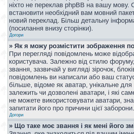
ніхто не переклав phpBB на вашу мову. 
встановити необхідний вам мовний пакет,
новий переклад. Більш детальну інформ
(посилання внизу сторінки).
Догори
» Як я можу розмістити зображення п
При перегляді повідомлень може відобр
користувача. Залежно від стилю форуму
звання, зазвичай у вигляді зірочок, блокі
повідомлень ви написали або ваш статус
більше, відоме як аватар, унікальне для
залежить чи дозволені аватари, і які с
не можете використовувати аватари, зна
запитати його про причини цієї заборони
Догори
» Що таке моє звання і як мені його з
Звання, яке знаходиться під вашим імене