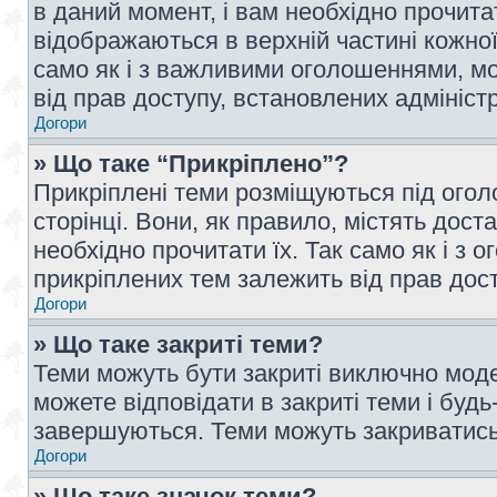
в даний момент, і вам необхідно прочи
відображаються в верхній частині кожної
само як і з важливими оголошеннями, м
від прав доступу, встановлених адмініс
Догори
» Що таке “Прикріплено”?
Прикріплені теми розміщуються під ого
сторінці. Вони, як правило, містять дос
необхідно прочитати їх. Так само як і з
прикріплених тем залежить від прав дос
Догори
» Що таке закриті теми?
Теми можуть бути закриті виключно мод
можете відповідати в закриті теми і буд
завершуються. Теми можуть закриватись 
Догори
» Що таке значок теми?