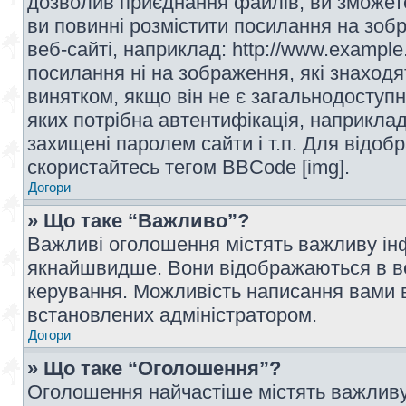
дозволив приєднання файлів, ви зможет
ви повинні розмістити посилання на зоб
веб-сайті, наприклад: http://www.example
посилання ні на зображення, які знаход
винятком, якщо він не є загальнодоступн
яких потрібна автентифікація, наприклад,
захищені паролем сайти і т.п. Для відо
скористайтесь тегом BBCode [img].
Догори
» Що таке “Важливо”?
Важливі оголошення містять важливу інф
якнайшвидше. Вони відображаються в ве
керування. Можливість написання вами 
встановлених адміністратором.
Догори
» Що таке “Оголошення”?
Оголошення найчастіше містять важливу