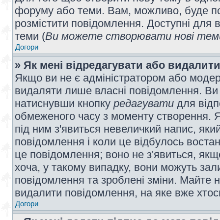
форуму або теми. Вам, можливо, буде по
розмістити повідомлення. Доступні для в
теми (
Ви можете створювати нові теми
Догори
» Як мені відредагувати або видалит
Якщо ви не є адміністратором або модер
видаляти лише власні повідомлення. Ви
натиснувши кнопку
редагувати
для відп
обмеженого часу з моменту створення. Я
під ним з'явиться невеличкий напис, який
повідомлення і коли це відбулось востан
це повідомлення; воно не з'явиться, як
хоча, у такому випадку, вони можуть за
повідомлення та зроблені зміни. Майте н
видалити повідомлення, на яке вже хтось
Догори