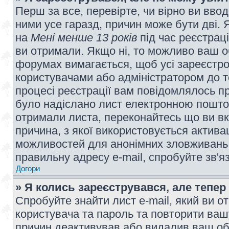
Перш за все, перевірте, чи вірно ви вво
ними усе гаразд, причин може бути дві.
на
Мені менше 13 років
під час реєстраці
ви отримали. Якщо ні, то можливо ваш о
форумах вимагається, щоб усі зареєстров
користувачами або адміністратором до т
процесі реєстрації вам повідомлялось пр
було надіслано лист електронною поштою
отримали листа, переконайтесь що ви вк
причина, з якої використовується актива
можливостей для анонімних зловживань 
правильну адресу e-mail, спробуйте зв'я
Догори
» Я колись зареєструвався, але тепер
Спробуйте знайти лист e-mail, який ви от
користувача та пароль та повторити ваш
причин деактивував або видалив ваш обл