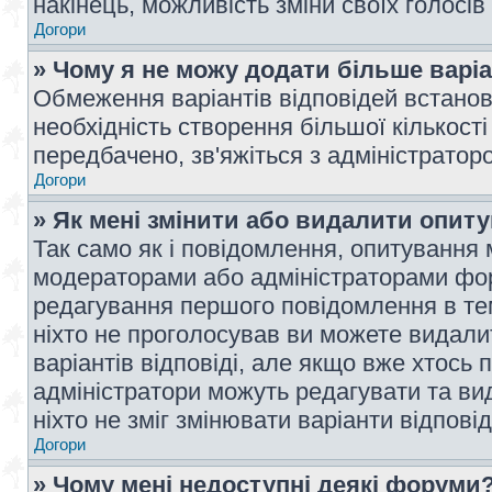
накінець, можливість зміни своїх голосі
Догори
» Чому я не можу додати більше варі
Обмеження варіантів відповідей встано
необхідність створення більшої кількості
передбачено, зв'яжіться з адміністратор
Догори
» Як мені змінити або видалити опит
Так само як і повідомлення, опитування
модераторами або адміністраторами фор
редагування першого повідомлення в тем
ніхто не проголосував ви можете видали
варіантів відповіді, але якщо вже хтось
адміністратори можуть редагувати та ви
ніхто не зміг змінювати варіанти відповід
Догори
» Чому мені недоступні деякі форуми