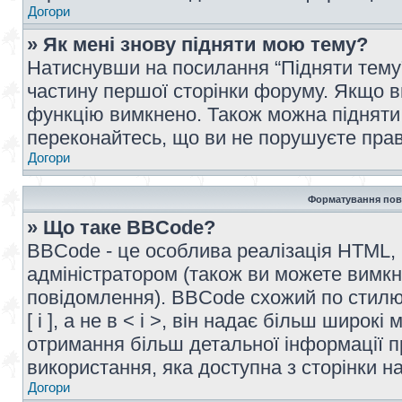
Догори
» Як мені знову підняти мою тему?
Натиснувши на посилання “Підняти тему” 
частину першої сторінки форуму. Якщо в
функцію вимкнено. Також можна підняти 
переконайтесь, що ви не порушуєте прав
Догори
Форматування пов
» Що таке BBCode?
BBCode - це особлива реалізація HTML,
адміністратором (також ви можете вимкн
повідомлення). BBCode схожий по стилю
[ і ], а не в < і >, він надає більш широ
отримання більш детальної інформації п
використання, яка доступна з сторінки 
Догори