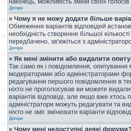
накінець, можливість зміни своїх голосі
Догори
» Чому я не можу додати більше варі
Обмеження варіантів відповідей встано
необхідність створення більшої кількості
передбачено, зв'яжіться з адміністратор
Догори
» Як мені змінити або видалити опит
Так само як і повідомлення, опитування
модераторами або адміністраторами фор
редагування першого повідомлення в тем
ніхто не проголосував ви можете видали
варіантів відповіді, але якщо вже хтось
адміністратори можуть редагувати та ви
ніхто не зміг змінювати варіанти відповід
Догори
» Чому мені недоступні деякі форуми