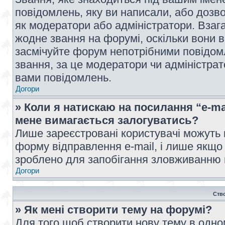
повідомлень, яку ви написали, або дозво
як модератори або адміністратори. Взаг
жодне звання на форумі, оскільки вони 
засмічуйте форум непотрібними повідомл
звання, за це модератори чи адміністра
вами повідомлень.
Догори
» Коли я натискаю на посилання “e-ma
мене вимагається залогуватись?
Лише зареєстровані користувачі можуть 
форму відправлення e-mail, і лише якщо
зроблено для запобігання зловживанню
Догори
Ств
» Як мені створити тему на форумі?
Для того щоб створити нову тему в одному