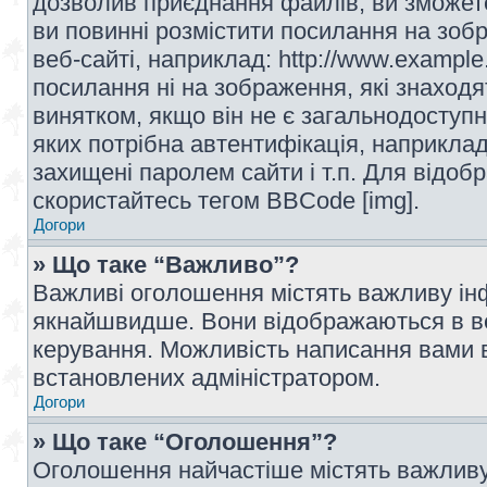
дозволив приєднання файлів, ви зможет
ви повинні розмістити посилання на зоб
веб-сайті, наприклад: http://www.example
посилання ні на зображення, які знаход
винятком, якщо він не є загальнодоступн
яких потрібна автентифікація, наприклад,
захищені паролем сайти і т.п. Для відо
скористайтесь тегом BBCode [img].
Догори
» Що таке “Важливо”?
Важливі оголошення містять важливу інф
якнайшвидше. Вони відображаються в ве
керування. Можливість написання вами 
встановлених адміністратором.
Догори
» Що таке “Оголошення”?
Оголошення найчастіше містять важливу