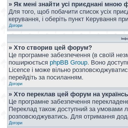
» Як мені знайти усі приєднані мною
Для того, щоб побачити список усіх при
керування, і оберіть пункт Керування п
Догори
Інф
» Хто створив цей форум?
Це програмне забезпечення (в своїй незм
поширюється
phpBB Group
. Воно доступ
Licence і може вільно розповсюджуватис
перейдіть за посиланням.
Догори
» Хто переклав цей форум на українс
Це програмне забезпечення перекладен
Переклад також доступний за умовами ліц
розповсюджуватись. Для отримання дода
Догори