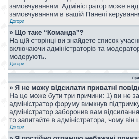
замовчуванням. Адміністратор може над
замовчуванням в вашій Панелі керуванн
Догори
» Що таке “Команда”?
На цій сторінці ви знайдете список учас
включаючи адміністраторів та модератор
модерують.
Догори
При
» Я не можу відсилати приватні пові
На це може бути три причини: 1) ви не з
адміністратор форуму вимкнув підтримку
адміністратор заборонив вам відсиланн
то запитайте в адміністратора, чому він 
Догори
» Я постійно отримую небажані прива