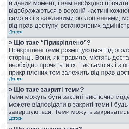
в даний момент, і вам необхідно прочи
відображаються в верхній частині кожної
само як і з важливими оголошеннями, м
від прав доступу, встановлених адмініс
Догори
» Що таке “Прикріплено”?
Прикріплені теми розміщуються під ого
сторінці. Вони, як правило, містять дос
необхідно прочитати їх. Так само як і з
прикріплених тем залежить від прав дос
Догори
» Що таке закриті теми?
Теми можуть бути закриті виключно мод
можете відповідати в закриті теми і буд
завершуються. Теми можуть закриватись 
Догори
» Що таке значок теми?