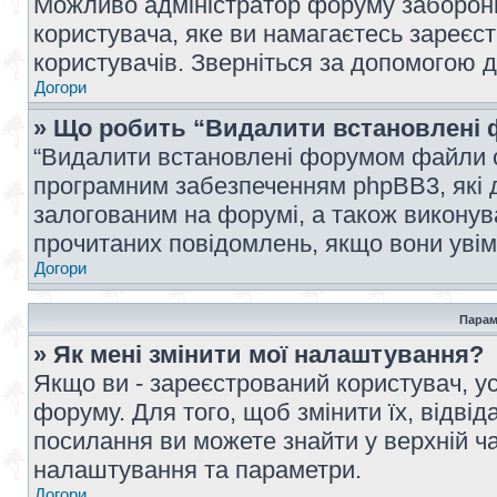
Можливо адміністратор форуму заборонив
користувача, яке ви намагаєтесь зареєст
користувачів. Зверніться за допомогою 
Догори
» Що робить “Видалити встановлені 
“Видалити встановлені форумом файли co
програмним забезпеченням phpBB3, які 
залогованим на форумі, а також виконува
прочитаних повідомлень, якщо вони увім
Догори
Парам
» Як мені змінити мої налаштування?
Якщо ви - зареєстрований користувач, ус
форуму. Для того, щоб змінити їх, відві
посилання ви можете знайти у верхній ча
налаштування та параметри.
Догори