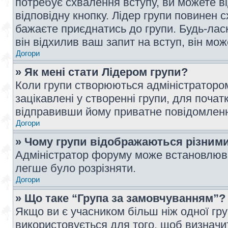
потребує схвалення вступу, ви можете ві
відповідну кнопку. Лідер групи повинен 
бажаєте приєднатись до групи. Будь-ласк
він відхилив ваш запит на вступ, він мож
Догори
» Як мені стати Лідером групи?
Коли групи створюються адміністратором
зацікавлені у створенні групи, для почат
відправивши йому приватне повідомлен
Догори
» Чому групи відображаються різним
Адміністратор форуму може встановлюва
легше було розрізняти.
Догори
» Що таке “Група за замовчуванням”?
Якщо ви є учасником більш ніж одної гр
використовується для того, щоб визначит