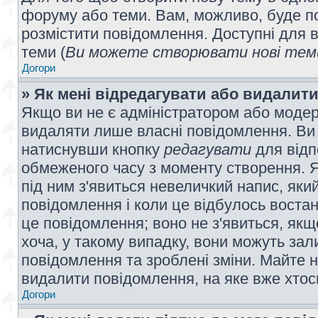
форуму або теми. Вам, можливо, буде по
розмістити повідомлення. Доступні для в
теми (
Ви можете створювати нові теми
Догори
» Як мені відредагувати або видалит
Якщо ви не є адміністратором або модер
видаляти лише власні повідомлення. Ви
натиснувши кнопку
редагувати
для відп
обмеженого часу з моменту створення. Я
під ним з'явиться невеличкий напис, який
повідомлення і коли це відбулось востан
це повідомлення; воно не з'явиться, як
хоча, у такому випадку, вони можуть за
повідомлення та зроблені зміни. Майте н
видалити повідомлення, на яке вже хтось
Догори