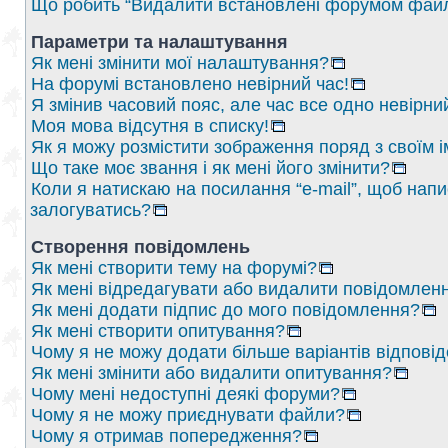
Що робить “Видалити встановлені форумом файл
Параметри та налаштування
Як мені змінити мої налаштування?
На форумі встановлено невірний час!
Я змінив часовий пояс, але час все одно невірни
Моя мова відсутня в списку!
Як я можу розмістити зображення поряд з своїм 
Що таке моє звання і як мені його змінити?
Коли я натискаю на посилання “e-mail”, щоб напи
залогуватись?
Створення повідомлень
Як мені створити тему на форумі?
Як мені відредагувати або видалити повідомлен
Як мені додати підпис до мого повідомлення?
Як мені створити опитування?
Чому я не можу додати більше варіантів відпові
Як мені змінити або видалити опитування?
Чому мені недоступні деякі форуми?
Чому я не можу приєднувати файли?
Чому я отримав попередження?