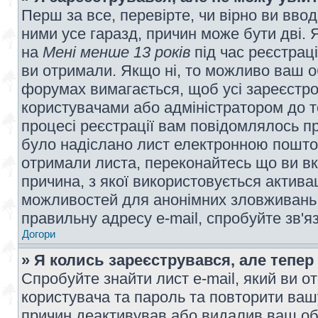
Перш за все, перевірте, чи вірно ви вво
ними усе гаразд, причин може бути дві.
на
Мені менше 13 років
під час реєстраці
ви отримали. Якщо ні, то можливо ваш о
форумах вимагається, щоб усі зареєстров
користувачами або адміністратором до т
процесі реєстрації вам повідомлялось пр
було надіслано лист електронною поштою
отримали листа, переконайтесь що ви вк
причина, з якої використовується актива
можливостей для анонімних зловживань 
правильну адресу e-mail, спробуйте зв'я
Догори
» Я колись зареєструвався, але тепер
Спробуйте знайти лист e-mail, який ви от
користувача та пароль та повторити ваш
причин деактивував або видалив ваш обл