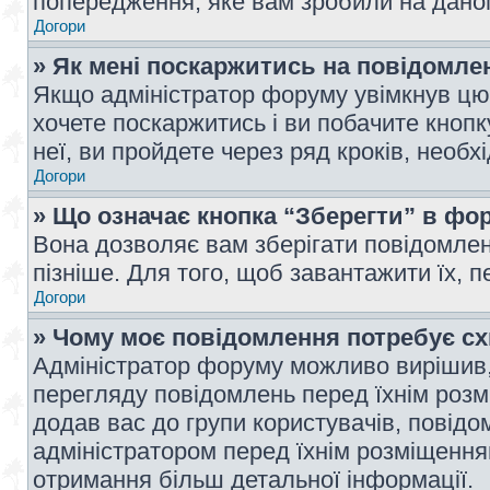
попередження, яке вам зробили на даном
Догори
» Як мені поскаржитись на повідомл
Якщо адміністратор форуму увімкнув цю 
хочете поскаржитись і ви побачите кноп
неї, ви пройдете через ряд кроків, необ
Догори
» Що означає кнопка “Зберегти” в фо
Вона дозволяє вам зберігати повідомлен
пізніше. Для того, щоб завантажити їх, 
Догори
» Чому моє повідомлення потребує с
Адміністратор форуму можливо вирішив,
перегляду повідомлень перед їхнім роз
додав вас до групи користувачів, повід
адміністратором перед їхнім розміщенням
отримання більш детальної інформації.