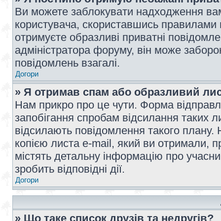
Ви можете заблокувати надходження вам
користувача, скориставшись правилами 
отримуєте образливі приватні повідомлен
адміністратора форуму, він може забор
повідомлень взагалі.
Догори
» Я отримав спам або образливий лис
Нам прикро про це чути. Форма відправл
запобігання спробам відсилання таких лис
відсилають повідомлення такого плану. 
копією листа e-mail, який ви отримали, 
містять детальну інформацію про учасник
зробить відповідні дії.
Догори
» Що таке список друзів та недругів?