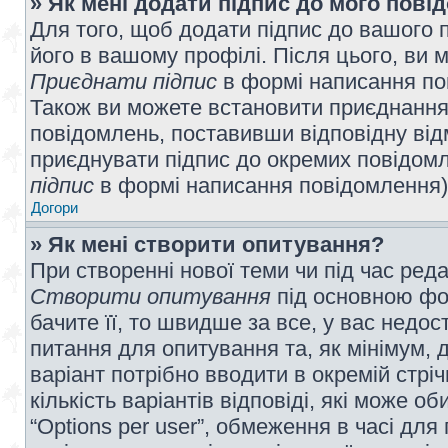
» Як мені додати підпис до мого пов
Для того, щоб додати підпис до вашого 
його в вашому профілі. Після цього, ви 
Приєднати підпис
в формі написання по
Також ви можете встановити приєднання
повідомлень, поставивши відповідну від
приєднувати підпис до окремих повідомл
підпис
в формі написання повідомлення)
Догори
» Як мені створити опитування?
При створенні нової теми чи під час ред
Створити опитування
під основною фо
бачите її, то швидше за все, у вас недо
питання для опитування та, як мінімум, д
варіант потрібно вводити в окремій стріч
кількість варіантів відповіді, які може 
“Options per user”, обмеження в часі для 