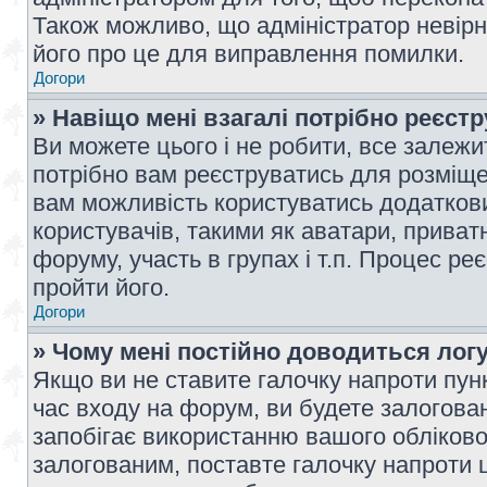
Також можливо, що адміністратор невірн
його про це для виправлення помилки.
Догори
» Навіщо мені взагалі потрібно реєст
Ви можете цього і не робити, все залежит
потрібно вам реєструватись для розміщен
вам можливість користуватись додаткови
користувачів, такими як аватари, приват
форуму, участь в групах і т.п. Процес ре
пройти його.
Догори
» Чому мені постійно доводиться лог
Якщо ви не ставите галочку напроти пун
час входу на форум, ви будете залогова
запобігає використанню вашого обліков
залогованим, поставте галочку напроти ц