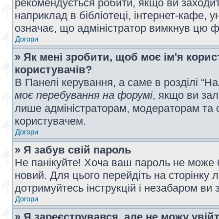
рекомендується робити, якщо ви заходит
наприклад в бібліотеці, інтернет-кафе, ун
означає, що адміністратор вимкнув цю ф
Догори
» Як мені зробити, щоб моє ім'я кори
користувачів?
В Панелі керування, а саме в розділі “
моє перебування на форумі
, якщо ви за
лише адміністраторам, модераторам та 
користувачем.
Догори
» Я забув свій пароль
Не панікуйте! Хоча ваш пароль не може 
новий. Для цього перейдіть на сторінку 
дотримуйтесь інструкцій і незабаром ви 
Догори
» Я зареєструвався, але не можу увій