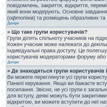
повідомлень, закриття, відкриття, перем
який вони модерують. Основне завдання 
(
офтопіків
) та розміщень образливих та
Догори
» Що таке групи користувачів?
Групи ділять спільноту учасників на під
Кожен учасник може належати до декілько
індивідуальні права доступу. Це полегшу
користувачів модераторами форуму або н
Догори
» Де знаходяться групи користувачів і
Ви можете переглянути усі групи користу
Панелі керування. Якщо ви бажаєте вступ
посилання. Звісно, не усі групи є загал
для вступу, деякі можуть бути закритими
відкритою, ви можете вступити до неї на