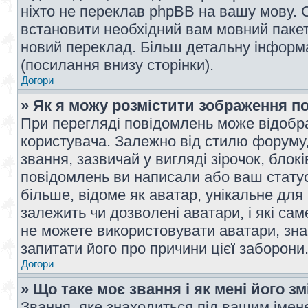
ніхто не переклав phpBB на вашу мову. 
встановити необхідний вам мовний пакет,
новий переклад. Більш детальну інформ
(посилання внизу сторінки).
Догори
» Як я можу розмістити зображення п
При перегляді повідомлень може відобр
користувача. Залежно від стилю форуму
звання, зазвичай у вигляді зірочок, блокі
повідомлень ви написали або ваш статус
більше, відоме як аватар, унікальне для
залежить чи дозволені аватари, і які с
не можете використовувати аватари, зна
запитати його про причини цієї заборони
Догори
» Що таке моє звання і як мені його з
Звання, яке знаходиться під вашим імене