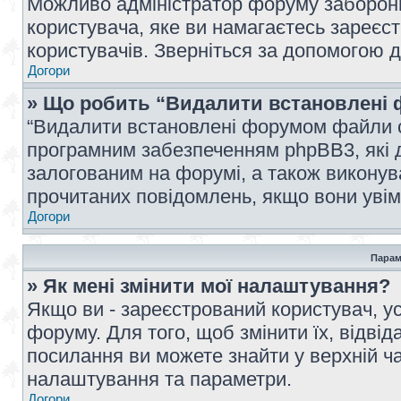
Можливо адміністратор форуму заборонив
користувача, яке ви намагаєтесь зареєст
користувачів. Зверніться за допомогою 
Догори
» Що робить “Видалити встановлені 
“Видалити встановлені форумом файли co
програмним забезпеченням phpBB3, які 
залогованим на форумі, а також виконува
прочитаних повідомлень, якщо вони увім
Догори
Парам
» Як мені змінити мої налаштування?
Якщо ви - зареєстрований користувач, ус
форуму. Для того, щоб змінити їх, відві
посилання ви можете знайти у верхній ча
налаштування та параметри.
Догори