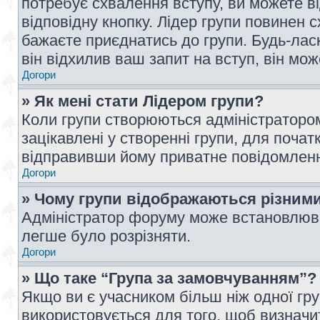
потребує схвалення вступу, ви можете ві
відповідну кнопку. Лідер групи повинен 
бажаєте приєднатись до групи. Будь-ласк
він відхилив ваш запит на вступ, він мож
Догори
» Як мені стати Лідером групи?
Коли групи створюються адміністратором
зацікавлені у створенні групи, для почат
відправивши йому приватне повідомлен
Догори
» Чому групи відображаються різним
Адміністратор форуму може встановлюва
легше було розрізняти.
Догори
» Що таке “Група за замовчуванням”?
Якщо ви є учасником більш ніж одної гр
використовується для того, щоб визначит