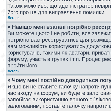
Також можливо, що адміністратор невірн
його про це для виправлення помилки.
Догори
» Навіщо мені взагалі потрібно реєст
Ви можете цього і не робити, все залежит
потрібно вам реєструватись для розміщен
вам можливість користуватись додаткови
користувачів, такими як аватари, приват
форуму, участь в групах і т.п. Процес ре
пройти його.
Догори
» Чому мені постійно доводиться лог
Якщо ви не ставите галочку напроти пун
час входу на форум, ви будете залогова
запобігає використанню вашого обліков
залогованим, поставте галочку напроти ц