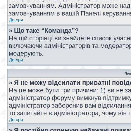
замовчуванням. Адміністратор може над
замовчуванням в вашій Панелі керуванн
Догори
» Що таке “Команда”?
На цій сторінці ви знайдете список учас
включаючи адміністраторів та модератор
модерують.
Догори
При
» Я не можу відсилати приватні пові
На це може бути три причини: 1) ви не з
адміністратор форуму вимкнув підтримку
адміністратор заборонив вам відсиланн
то запитайте в адміністратора, чому він 
Догори
» Я постійно отримую небажані прива