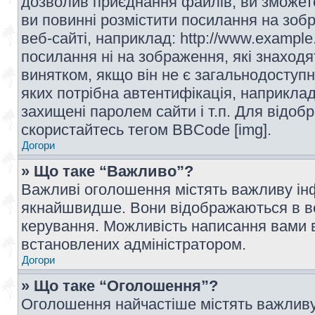
дозволив приєднання файлів, ви зможет
ви повинні розмістити посилання на зоб
веб-сайті, наприклад: http://www.example
посилання ні на зображення, які знаход
винятком, якщо він не є загальнодоступн
яких потрібна автентифікація, наприклад,
захищені паролем сайти і т.п. Для відо
скористайтесь тегом BBCode [img].
Догори
» Що таке “Важливо”?
Важливі оголошення містять важливу інф
якнайшвидше. Вони відображаються в ве
керування. Можливість написання вами 
встановлених адміністратором.
Догори
» Що таке “Оголошення”?
Оголошення найчастіше містять важливу