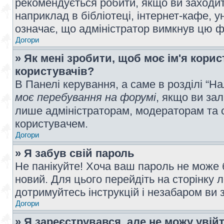
рекомендується робити, якщо ви заходит
наприклад в бібліотеці, інтернет-кафе, ун
означає, що адміністратор вимкнув цю ф
Догори
» Як мені зробити, щоб моє ім'я кори
користувачів?
В Панелі керування, а саме в розділі “
моє перебування на форумі
, якщо ви за
лише адміністраторам, модераторам та 
користувачем.
Догори
» Я забув свій пароль
Не панікуйте! Хоча ваш пароль не може 
новий. Для цього перейдіть на сторінку 
дотримуйтесь інструкцій і незабаром ви 
Догори
» Я зареєструвався, але не можу увій