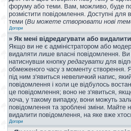
форуму або теми. Вам, можливо, буде по
розмістити повідомлення. Доступні для в
теми (
Ви можете створювати нові теми
Догори
» Як мені відредагувати або видалит
Якщо ви не є адміністратором або модер
видаляти лише власні повідомлення. Ви
натиснувши кнопку
редагувати
для відп
обмеженого часу з моменту створення. Я
під ним з'явиться невеличкий напис, який
повідомлення і коли це відбулось востан
це повідомлення; воно не з'явиться, як
хоча, у такому випадку, вони можуть за
повідомлення та зроблені зміни. Майте н
видалити повідомлення, на яке вже хтось
Догори