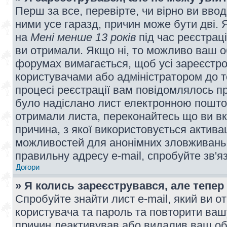
Перш за все, перевірте, чи вірно ви вво
ними усе гаразд, причин може бути дві.
на
Мені менше 13 років
під час реєстраці
ви отримали. Якщо ні, то можливо ваш о
форумах вимагається, щоб усі зареєстров
користувачами або адміністратором до т
процесі реєстрації вам повідомлялось пр
було надіслано лист електронною поштою
отримали листа, переконайтесь що ви вк
причина, з якої використовується актива
можливостей для анонімних зловживань 
правильну адресу e-mail, спробуйте зв'я
Догори
» Я колись зареєструвався, але тепер
Спробуйте знайти лист e-mail, який ви от
користувача та пароль та повторити ваш
причин деактивував або видалив ваш обл