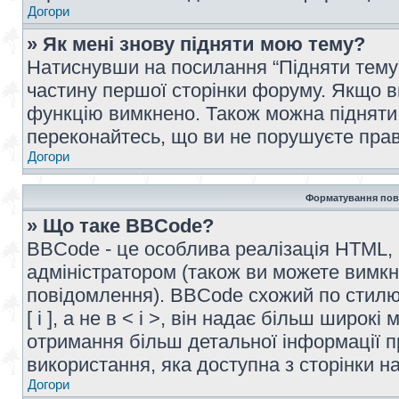
Догори
» Як мені знову підняти мою тему?
Натиснувши на посилання “Підняти тему” 
частину першої сторінки форуму. Якщо в
функцію вимкнено. Також можна підняти 
переконайтесь, що ви не порушуєте прав
Догори
Форматування пов
» Що таке BBCode?
BBCode - це особлива реалізація HTML,
адміністратором (також ви можете вимкн
повідомлення). BBCode схожий по стилю
[ і ], а не в < і >, він надає більш широ
отримання більш детальної інформації п
використання, яка доступна з сторінки 
Догори