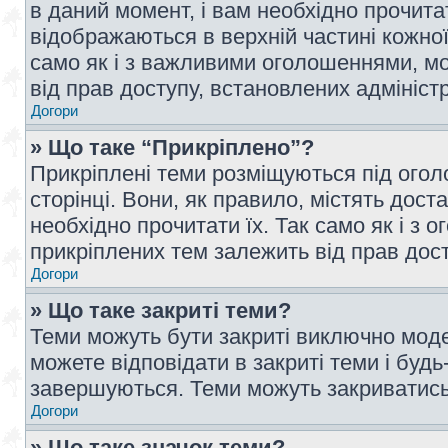
в даний момент, і вам необхідно прочи
відображаються в верхній частині кожної
само як і з важливими оголошеннями, м
від прав доступу, встановлених адмініс
Догори
» Що таке “Прикріплено”?
Прикріплені теми розміщуються під ого
сторінці. Вони, як правило, містять дос
необхідно прочитати їх. Так само як і з
прикріплених тем залежить від прав дос
Догори
» Що таке закриті теми?
Теми можуть бути закриті виключно мод
можете відповідати в закриті теми і буд
завершуються. Теми можуть закриватись 
Догори
» Що таке значок теми?