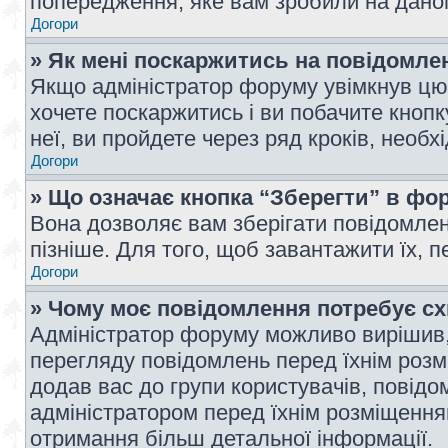
попередження, яке вам зробили на даном
Догори
» Як мені поскаржитись на повідомл
Якщо адміністратор форуму увімкнув цю 
хочете поскаржитись і ви побачите кноп
неї, ви пройдете через ряд кроків, необ
Догори
» Що означає кнопка “Зберегти” в фо
Вона дозволяє вам зберігати повідомлен
пізніше. Для того, щоб завантажити їх, 
Догори
» Чому моє повідомлення потребує с
Адміністратор форуму можливо вирішив,
перегляду повідомлень перед їхнім роз
додав вас до групи користувачів, повід
адміністратором перед їхнім розміщенням
отримання більш детальної інформації.