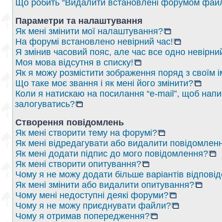
Що робить “Видалити встановлені форумом файл
Параметри та налаштування
Як мені змінити мої налаштування?
На форумі встановлено невірний час!
Я змінив часовий пояс, але час все одно невірни
Моя мова відсутня в списку!
Як я можу розмістити зображення поряд з своїм 
Що таке моє звання і як мені його змінити?
Коли я натискаю на посилання “e-mail”, щоб напи
залогуватись?
Створення повідомлень
Як мені створити тему на форумі?
Як мені відредагувати або видалити повідомлен
Як мені додати підпис до мого повідомлення?
Як мені створити опитування?
Чому я не можу додати більше варіантів відпові
Як мені змінити або видалити опитування?
Чому мені недоступні деякі форуми?
Чому я не можу приєднувати файли?
Чому я отримав попередження?