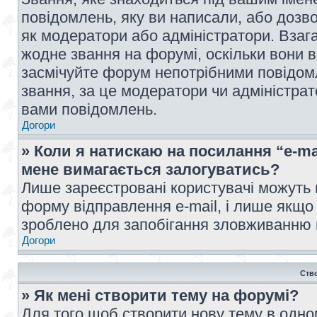
повідомлень, яку ви написали, або дозво
як модератори або адміністратори. Взаг
жодне звання на форумі, оскільки вони 
засмічуйте форум непотрібними повідомл
звання, за це модератори чи адміністра
вами повідомлень.
Догори
» Коли я натискаю на посилання “e-ma
мене вимагається залогуватись?
Лише зареєстровані користувачі можуть 
форму відправлення e-mail, і лише якщо
зроблено для запобігання зловживанню
Догори
Ств
» Як мені створити тему на форумі?
Для того щоб створити нову тему в одному