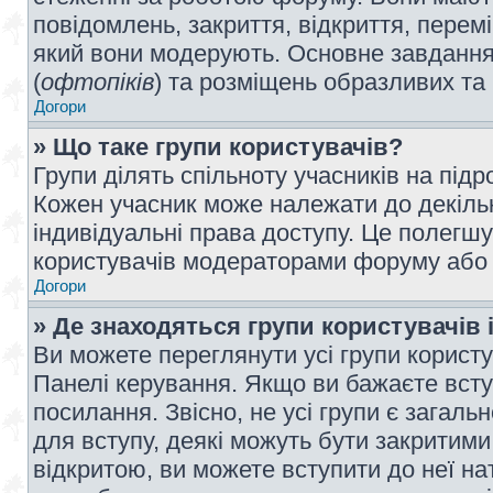
повідомлень, закриття, відкриття, перем
який вони модерують. Основне завдання 
(
офтопіків
) та розміщень образливих та
Догори
» Що таке групи користувачів?
Групи ділять спільноту учасників на під
Кожен учасник може належати до декілько
індивідуальні права доступу. Це полегшу
користувачів модераторами форуму або н
Догори
» Де знаходяться групи користувачів і
Ви можете переглянути усі групи користу
Панелі керування. Якщо ви бажаєте вступ
посилання. Звісно, не усі групи є загал
для вступу, деякі можуть бути закритими
відкритою, ви можете вступити до неї на