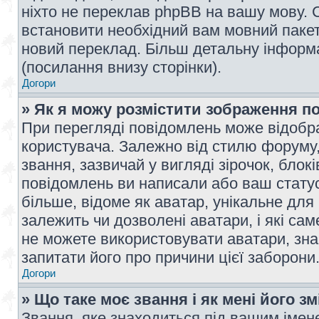
ніхто не переклав phpBB на вашу мову. 
встановити необхідний вам мовний пакет,
новий переклад. Більш детальну інформ
(посилання внизу сторінки).
Догори
» Як я можу розмістити зображення п
При перегляді повідомлень може відобр
користувача. Залежно від стилю форуму
звання, зазвичай у вигляді зірочок, блокі
повідомлень ви написали або ваш статус
більше, відоме як аватар, унікальне для
залежить чи дозволені аватари, і які с
не можете використовувати аватари, зна
запитати його про причини цієї заборони
Догори
» Що таке моє звання і як мені його з
Звання, яке знаходиться під вашим імене