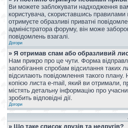
Ви можете заблокувати надходження вам
користувача, скориставшись правилами 
отримуєте образливі приватні повідомлен
адміністратора форуму, він може забор
повідомлень взагалі.
Догори
» Я отримав спам або образливий лис
Нам прикро про це чути. Форма відправл
запобігання спробам відсилання таких лис
відсилають повідомлення такого плану. 
копією листа e-mail, який ви отримали, 
містять детальну інформацію про учасник
зробить відповідні дії.
Догори
» Що таке список друзів та недругів?