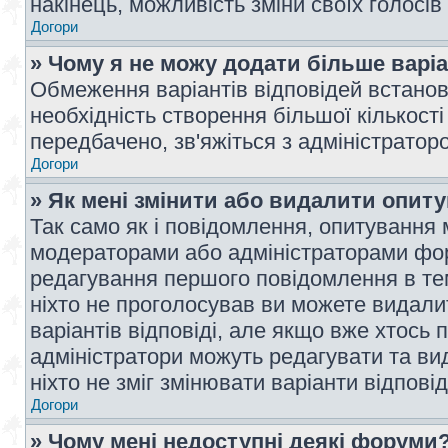
накінець, можливість зміни своїх голосі
Догори
» Чому я не можу додати більше варі
Обмеження варіантів відповідей встано
необхідність створення більшої кількості
передбачено, зв'яжіться з адміністратор
Догори
» Як мені змінити або видалити опит
Так само як і повідомлення, опитування
модераторами або адміністраторами фор
редагування першого повідомлення в тем
ніхто не проголосував ви можете видали
варіантів відповіді, але якщо вже хтось
адміністратори можуть редагувати та ви
ніхто не зміг змінювати варіанти відповід
Догори
» Чому мені недоступні деякі форуми