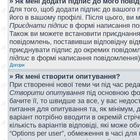
» Як мені додати підпис до мого пов
Для того, щоб додати підпис до вашого 
його в вашому профілі. Після цього, ви 
Приєднати підпис
в формі написання по
Також ви можете встановити приєднання
повідомлень, поставивши відповідну від
приєднувати підпис до окремих повідомл
підпис
в формі написання повідомлення)
Догори
» Як мені створити опитування?
При створенні нової теми чи під час ред
Створити опитування
під основною фо
бачите її, то швидше за все, у вас недо
питання для опитування та, як мінімум, д
варіант потрібно вводити в окремій стріч
кількість варіантів відповіді, які може 
“Options per user”, обмеження в часі для 