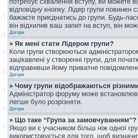
потребує схвалення вступу, ви можете ві
відповідну кнопку. Лідер групи повинен 
бажаєте приєднатись до групи. Будь-ласк
він відхилив ваш запит на вступ, він мож
Догори
» Як мені стати Лідером групи?
Коли групи створюються адміністратором
зацікавлені у створенні групи, для почат
відправивши йому приватне повідомлен
Догори
» Чому групи відображаються різним
Адміністратор форуму може встановлюва
легше було розрізняти.
Догори
» Що таке “Група за замовчуванням”?
Якщо ви є учасником більш ніж одної гр
використовується для того, щоб визначит