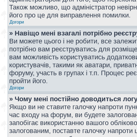
Також можливо, що адміністратор невірн
його про це для виправлення помилки.
Догори
» Навіщо мені взагалі потрібно реєст
Ви можете цього і не робити, все залежит
потрібно вам реєструватись для розміщен
вам можливість користуватись додаткови
користувачів, такими як аватари, приват
форуму, участь в групах і т.п. Процес ре
пройти його.
Догори
» Чому мені постійно доводиться лог
Якщо ви не ставите галочку напроти пун
час входу на форум, ви будете залогова
запобігає використанню вашого обліков
залогованим, поставте галочку напроти ц