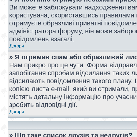
Ви можете заблокувати надходження вам
користувача, скориставшись правилами 
отримуєте образливі приватні повідомлен
адміністратора форуму, він може забор
повідомлень взагалі.
Догори
» Я отримав спам або образливий лис
Нам прикро про це чути. Форма відправл
запобігання спробам відсилання таких лис
відсилають повідомлення такого плану. 
копією листа e-mail, який ви отримали, 
містять детальну інформацію про учасник
зробить відповідні дії.
Догори
» Що таке список друзів та недругів?