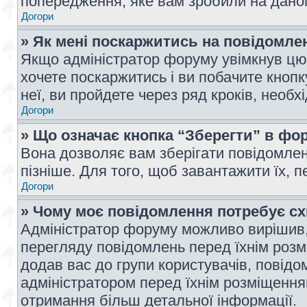
попередження, яке вам зробили на даном
Догори
» Як мені поскаржитись на повідомл
Якщо адміністратор форуму увімкнув цю 
хочете поскаржитись і ви побачите кноп
неї, ви пройдете через ряд кроків, необ
Догори
» Що означає кнопка “Зберегти” в фо
Вона дозволяє вам зберігати повідомлен
пізніше. Для того, щоб завантажити їх, 
Догори
» Чому моє повідомлення потребує с
Адміністратор форуму можливо вирішив,
перегляду повідомлень перед їхнім роз
додав вас до групи користувачів, повід
адміністратором перед їхнім розміщенням
отримання більш детальної інформації.