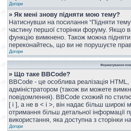
Догори
» Як мені знову підняти мою тему?
Натиснувши на посилання “Підняти тему” 
частину першої сторінки форуму. Якщо в
функцію вимкнено. Також можна підняти 
переконайтесь, що ви не порушуєте прав
Догори
Форматування пов
» Що таке BBCode?
BBCode - це особлива реалізація HTML,
адміністратором (також ви можете вимкн
повідомлення). BBCode схожий по стилю
[ і ], а не в < і >, він надає більш широ
отримання більш детальної інформації п
використання, яка доступна з сторінки 
Догори