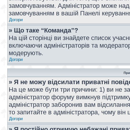
замовчуванням. Адміністратор може над
замовчуванням в вашій Панелі керуванн
Догори
» Що таке “Команда”?
На цій сторінці ви знайдете список учас
включаючи адміністраторів та модератор
модерують.
Догори
При
» Я не можу відсилати приватні пові
На це може бути три причини: 1) ви не з
адміністратор форуму вимкнув підтримку
адміністратор заборонив вам відсиланн
то запитайте в адміністратора, чому він 
Догори
» Я постійно отримую небажані прива