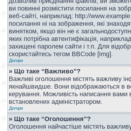
дозволив приєднання файлів, ви зможет
ви повинні розмістити посилання на зоб
веб-сайті, наприклад: http://www.example
посилання ні на зображення, які знаход
винятком, якщо він не є загальнодоступн
яких потрібна автентифікація, наприклад,
захищені паролем сайти і т.п. Для відо
скористайтесь тегом BBCode [img].
Догори
» Що таке “Важливо”?
Важливі оголошення містять важливу інф
якнайшвидше. Вони відображаються в ве
керування. Можливість написання вами 
встановлених адміністратором.
Догори
» Що таке “Оголошення”?
Оголошення найчастіше містять важливу