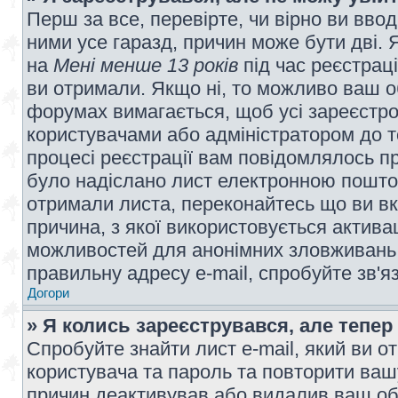
Перш за все, перевірте, чи вірно ви вво
ними усе гаразд, причин може бути дві.
на
Мені менше 13 років
під час реєстраці
ви отримали. Якщо ні, то можливо ваш о
форумах вимагається, щоб усі зареєстров
користувачами або адміністратором до т
процесі реєстрації вам повідомлялось пр
було надіслано лист електронною поштою
отримали листа, переконайтесь що ви вк
причина, з якої використовується актива
можливостей для анонімних зловживань 
правильну адресу e-mail, спробуйте зв'я
Догори
» Я колись зареєструвався, але тепер
Спробуйте знайти лист e-mail, який ви от
користувача та пароль та повторити ваш
причин деактивував або видалив ваш обл