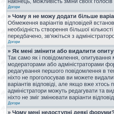
накінець, можливість зміни своїх голосі
Догори
» Чому я не можу додати більше варі
Обмеження варіантів відповідей встано
необхідність створення більшої кількості
передбачено, зв'яжіться з адміністратор
Догори
» Як мені змінити або видалити опит
Так само як і повідомлення, опитування
модераторами або адміністраторами фор
редагування першого повідомлення в тем
ніхто не проголосував ви можете видали
варіантів відповіді, але якщо вже хтось
адміністратори можуть редагувати та ви
ніхто не зміг змінювати варіанти відповід
Догори
» Чому мені недоступні деякі форуми