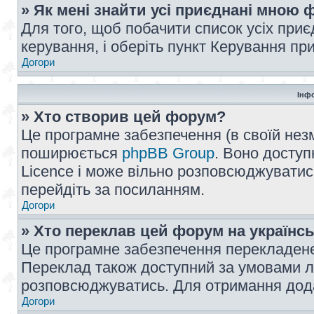
» Як мені знайти усі приєднані мною
Для того, щоб побачити список усіх при
керування, і оберіть пункт Керування п
Догори
Інф
» Хто створив цей форум?
Це програмне забезпечення (в своїй незм
поширюється
phpBB Group
. Воно доступ
Licence і може вільно розповсюджуватис
перейдіть за посиланням.
Догори
» Хто переклав цей форум на українс
Це програмне забезпечення перекладен
Переклад також доступний за умовами ліц
розповсюджуватись. Для отримання дода
Догори