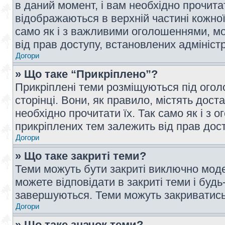
в даний момент, і вам необхідно прочи
відображаються в верхній частині кожної
само як і з важливими оголошеннями, м
від прав доступу, встановлених адмініс
Догори
» Що таке “Прикріплено”?
Прикріплені теми розміщуються під ого
сторінці. Вони, як правило, містять дос
необхідно прочитати їх. Так само як і з
прикріплених тем залежить від прав дос
Догори
» Що таке закриті теми?
Теми можуть бути закриті виключно мод
можете відповідати в закриті теми і буд
завершуються. Теми можуть закриватись 
Догори
» Що таке значок теми?