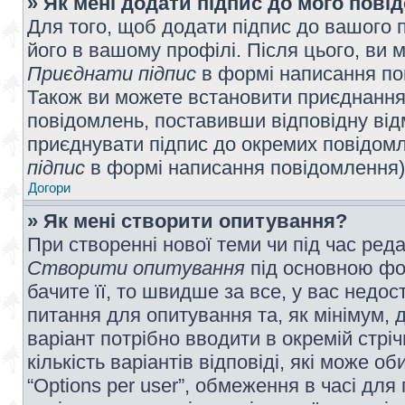
» Як мені додати підпис до мого пов
Для того, щоб додати підпис до вашого 
його в вашому профілі. Після цього, ви 
Приєднати підпис
в формі написання по
Також ви можете встановити приєднання
повідомлень, поставивши відповідну від
приєднувати підпис до окремих повідомл
підпис
в формі написання повідомлення)
Догори
» Як мені створити опитування?
При створенні нової теми чи під час ред
Створити опитування
під основною фо
бачите її, то швидше за все, у вас недо
питання для опитування та, як мінімум, д
варіант потрібно вводити в окремій стріч
кількість варіантів відповіді, які може 
“Options per user”, обмеження в часі для 