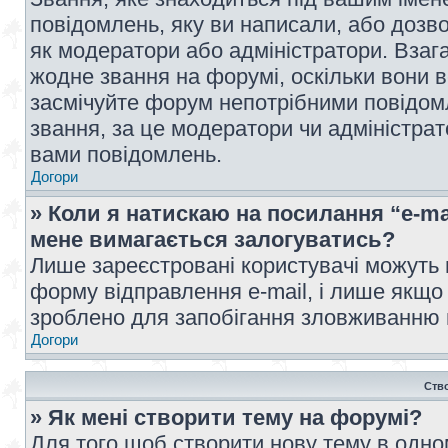
повідомлень, яку ви написали, або дозво
як модератори або адміністратори. Взаг
жодне звання на форумі, оскільки вони 
засмічуйте форум непотрібними повідомл
звання, за це модератори чи адміністра
вами повідомлень.
Догори
» Коли я натискаю на посилання “e-ma
мене вимагається залогуватись?
Лише зареєстровані користувачі можуть 
форму відправлення e-mail, і лише якщо
зроблено для запобігання зловживанню
Догори
Ств
» Як мені створити тему на форумі?
Для того щоб створити нову тему в одному