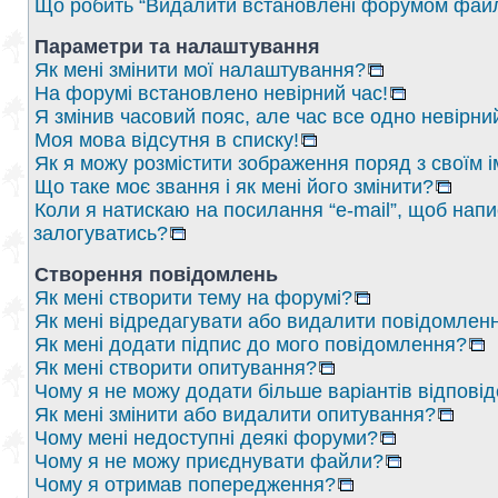
Що робить “Видалити встановлені форумом файл
Параметри та налаштування
Як мені змінити мої налаштування?
На форумі встановлено невірний час!
Я змінив часовий пояс, але час все одно невірни
Моя мова відсутня в списку!
Як я можу розмістити зображення поряд з своїм 
Що таке моє звання і як мені його змінити?
Коли я натискаю на посилання “e-mail”, щоб напи
залогуватись?
Створення повідомлень
Як мені створити тему на форумі?
Як мені відредагувати або видалити повідомлен
Як мені додати підпис до мого повідомлення?
Як мені створити опитування?
Чому я не можу додати більше варіантів відпові
Як мені змінити або видалити опитування?
Чому мені недоступні деякі форуми?
Чому я не можу приєднувати файли?
Чому я отримав попередження?