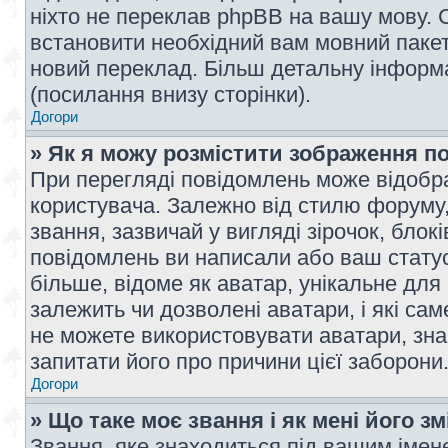
ніхто не переклав phpBB на вашу мову. 
встановити необхідний вам мовний пакет,
новий переклад. Більш детальну інформ
(посилання внизу сторінки).
Догори
» Як я можу розмістити зображення п
При перегляді повідомлень може відобр
користувача. Залежно від стилю форуму
звання, зазвичай у вигляді зірочок, блокі
повідомлень ви написали або ваш статус
більше, відоме як аватар, унікальне для
залежить чи дозволені аватари, і які с
не можете використовувати аватари, зна
запитати його про причини цієї заборони
Догори
» Що таке моє звання і як мені його з
Звання, яке знаходиться під вашим імене