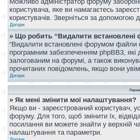
Можливо адміністратор форуму заборонив
користувача, яке ви намагаєтесь зареєст
користувачів. Зверніться за допомогою 
Догори
» Що робить “Видалити встановлені 
“Видалити встановлені форумом файли co
програмним забезпеченням phpBB3, які 
залогованим на форумі, а також виконува
прочитаних повідомлень, якщо вони увім
Догори
Парам
» Як мені змінити мої налаштування?
Якщо ви - зареєстрований користувач, ус
форуму. Для того, щоб змінити їх, відві
посилання ви можете знайти у верхній ча
налаштування та параметри.
Догори