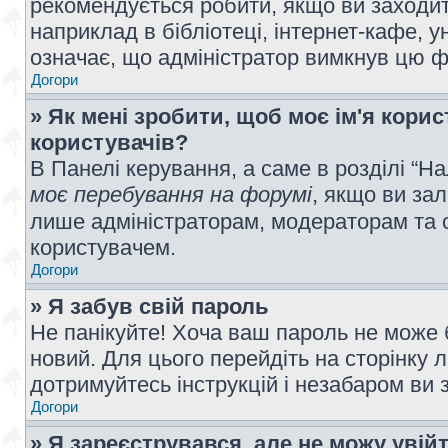
рекомендується робити, якщо ви заходит
наприклад в бібліотеці, інтернет-кафе, ун
означає, що адміністратор вимкнув цю ф
Догори
» Як мені зробити, щоб моє ім'я кори
користувачів?
В Панелі керування, а саме в розділі “
моє перебування на форумі
, якщо ви за
лише адміністраторам, модераторам та 
користувачем.
Догори
» Я забув свій пароль
Не панікуйте! Хоча ваш пароль не може 
новий. Для цього перейдіть на сторінку 
дотримуйтесь інструкцій і незабаром ви 
Догори
» Я зареєструвався, але не можу увій