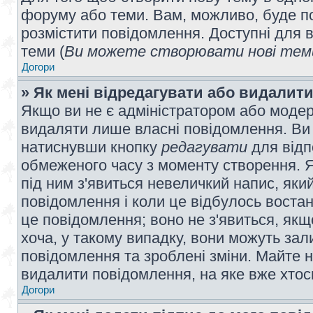
форуму або теми. Вам, можливо, буде по
розмістити повідомлення. Доступні для в
теми (
Ви можете створювати нові теми
Догори
» Як мені відредагувати або видалит
Якщо ви не є адміністратором або модер
видаляти лише власні повідомлення. Ви
натиснувши кнопку
редагувати
для відп
обмеженого часу з моменту створення. Я
під ним з'явиться невеличкий напис, який
повідомлення і коли це відбулось востан
це повідомлення; воно не з'явиться, як
хоча, у такому випадку, вони можуть за
повідомлення та зроблені зміни. Майте н
видалити повідомлення, на яке вже хтось
Догори