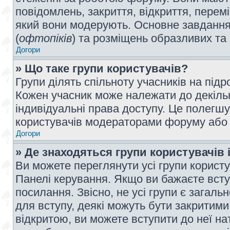
повідомлень, закриття, відкриття, перем
який вони модерують. Основне завдання 
(
офтопіків
) та розміщень образливих та
Догори
» Що таке групи користувачів?
Групи ділять спільноту учасників на під
Кожен учасник може належати до декілько
індивідуальні права доступу. Це полегшу
користувачів модераторами форуму або н
Догори
» Де знаходяться групи користувачів і
Ви можете переглянути усі групи користу
Панелі керування. Якщо ви бажаєте вступ
посилання. Звісно, не усі групи є загал
для вступу, деякі можуть бути закритими
відкритою, ви можете вступити до неї на