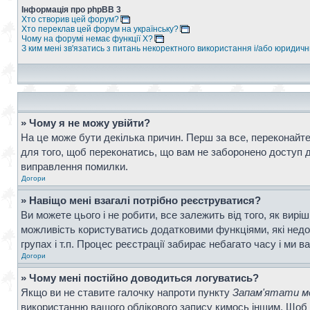
Інформація про phpBB 3
Хто створив цей форум?
Хто переклав цей форум на українську?
Чому на форумі немає функції X?
З ким мені зв'язатись з питань некоректного використання і/або юридич
» Чому я не можу увійти?
На це може бути декілька причин. Перш за все, переконайтес
для того, щоб переконатись, що вам не заборонено доступ д
виправлення помилки.
Догори
» Навіщо мені взагалі потрібно реєструватися?
Ви можете цього і не робити, все залежить від того, як вир
можливість користуватись додатковими функціями, які недос
групах і т.п. Процес реєстрації забирає небагато часу і ми в
Догори
» Чому мені постійно доводиться логуватись?
Якщо ви не ставите галочку напроти пункту
Запам'ятати ме
використанню вашого облікового запису кимось іншим. Щоб 