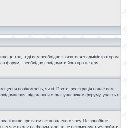
що це так, тоді вам необхідно зв'язатися з адміністратором
ав форум, і необхідно повідомити його про це для
зміщення повідомлень, чи ні. Проте, реєстрація надає вам
повідомлення, відсилання e-mail учасникам форуму, участь в
говані лише протягом встановленого часу. Це запобігає
 під час входу на форум, але це не рекомендується робити,