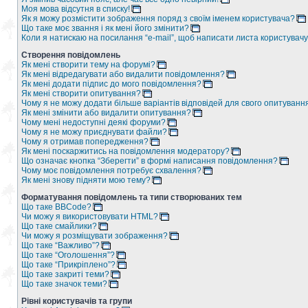
Моя мова відсутня в списку!
Як я можу розмістити зображення поряд з своїм іменем користувача?
Що таке моє звання і як мені його змінити?
Коли я натискаю на посилання “e-mail”, щоб написати листа користувачу
Створення повідомлень
Як мені створити тему на форумі?
Як мені відредагувати або видалити повідомлення?
Як мені додати підпис до мого повідомлення?
Як мені створити опитування?
Чому я не можу додати більше варіантів відповідей для свого опитуванн
Як мені змінити або видалити опитування?
Чому мені недоступні деякі форуми?
Чому я не можу приєднувати файли?
Чому я отримав попередження?
Як мені поскаржитись на повідомлення модератору?
Що означає кнопка “Зберегти” в формі написання повідомлення?
Чому моє повідомлення потребує схвалення?
Як мені знову підняти мою тему?
Форматування повідомлень та типи створюваних тем
Що таке BBCode?
Чи можу я використовувати HTML?
Що таке смайлики?
Чи можу я розміщувати зображення?
Що таке “Важливо”?
Що таке “Оголошення”?
Що таке “Прикріплено”?
Що таке закриті теми?
Що таке значок теми?
Рівні користувачів та групи