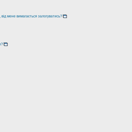
, від мене вимагається залогуватись?
я?