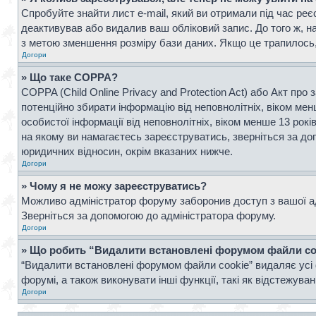
Спробуйте знайти лист e-mail, який ви отримали під час реє
деактивував або видалив ваш обліковий запис. До того ж, н
з метою зменшення розміру бази даних. Якщо це трапилось, 
Догори
» Що таке COPPA?
COPPA (Child Online Privacy and Protection Act) або Акт про 
потенційно збирати інформацію від неповнолітніх, віком менш
особистої інформації від неповнолітніх, віком менше 13 рок
на якому ви намагаєтесь зареєструватись, зверніться за д
юридичних відносин, окрім вказаних нижче.
Догори
» Чому я не можу зареєструватись?
Можливо адміністратор форуму заборонив доступ з вашої адр
Зверніться за допомогою до адміністратора форуму.
Догори
» Що робить “Видалити встановлені форумом файли co
“Видалити встановлені форумом файли cookie” видаляє усі 
форумі, а також виконувати інші функції, такі як відстежув
Догори