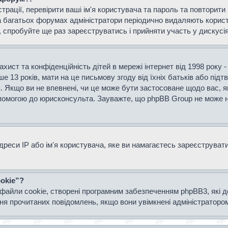
страції, перевірити ваші ім'я користувача та пароль та повторит
а багатьох форумах адміністратори періодично видаляють користу
спробуйте ще раз зареєструватись і прийняти участь у дискусія
захист та конфіденційність дітей в мережі інтернет від 1998 року 
е 13 років, мати на це письмову згоду від їхніх батьків або підт
ів. Якщо ви не впевнені, чи це може бути застосоване щодо вас, я
опомогою до юрисконсульта. Зауважте, що phpBB Group не може н
еси IP або ім'я користувача, яке ви намагаєтесь зареєструвати.
okie”?
файли cookie, створені програмним забезпеченням phpBB3, які 
ання прочитаних повідомлень, якщо вони увімкнені адміністраторо