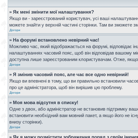
» Як мені змінити мої налаштування?
Якщо ви - зареєстрований користувач, усі ваші налаштування
можете знайти у верхній частині сторінки. Там ви зможете з
Догори
» На форумі встановлено невірний час!
Можливо час, який відображається на форумі, відповідає інш
налаштуваннях часовий пояс, щоб він відповідав вашому мі
доступна лише зареєстрованим клористувачам. Отже, якщо в
Догори
» Я змінив часовий пояс, але час все одно невірний!
Якщо ви впевнені в тому, що ви правильно встановили часови
про це адміністратора, щоб він вирішив цю проблему.
Догори
» Моя мова відсутня в списку!
Одне з двох, або адміністратор не встановив підтримку ваш
встановити необхідний вам мовний пакет, а якщо його не іс
внизу сторінки).
Догори
» Як я можу розмістити зображення поряд з своїм імен