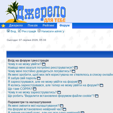
Джерело
Поезія
Рейтинг
Форум
Вхід
Реєстрація
Написати admin`у
Сьогодні: 07 серпня 2026, 05:33
Вхід на форум і реєстрація
Чому я не можу увійти?
Навіщо мені взагалі потрібно реєструватися?
Чому мені постійно доводиться логуватись?
Як мені зробити, щоб моє ім'я користувача не з'являлось в списку онлайн
Я забув свій пароль
Я зареєструвався, але не можу увійти на форум!
Я колись зареєструвався, але тепер не можу увійти на форум?!
Що таке COPPA?
Чому я не можу зареєструватись?
Що робить “Видалити встановлені форумом файли cookie”?
Параметри та налаштування
Як мені змінити мої налаштування?
На форумі встановлено невірний час!
Я змінив часовий пояс, але час все одно невірний!