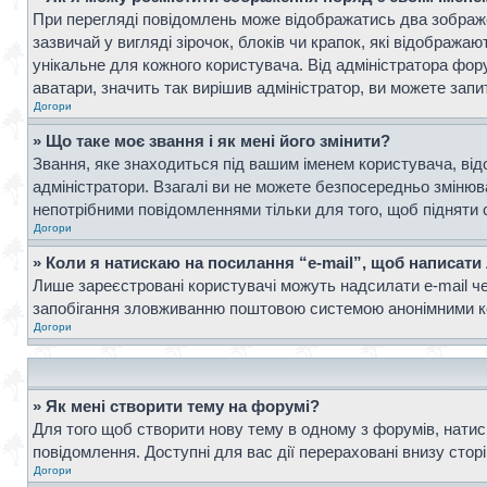
При перегляді повідомлень може відображатись два зображ
зазвичай у вигляді зірочок, блоків чи крапок, які відображ
унікальне для кожного користувача. Від адміністратора фор
аватари, значить так вирішив адміністратор, ви можете запи
Догори
» Що таке моє звання і як мені його змінити?
Звання, яке знаходиться під вашим іменем користувача, від
адміністратори. Взагалі ви не можете безпосередньо зміню
непотрібними повідомленнями тільки для того, щоб підняти 
Догори
» Коли я натискаю на посилання “e-mail”, щоб написати
Лише зареєстровані користувачі можуть надсилати e-mail ч
запобігання зловживанню поштовою системою анонімними к
Догори
» Як мені створити тему на форумі?
Для того щоб створити нову тему в одному з форумів, натисн
повідомлення. Доступні для вас дії перераховані внизу стор
Догори