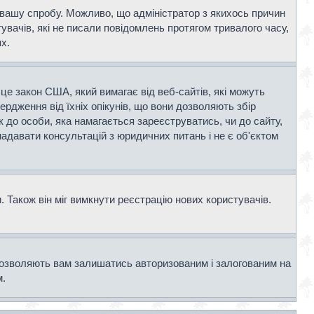
и вашу спробу. Можливо, що адміністратор з якихось причин
вачів, які не писали повідомлень протягом тривалого часу,
х.
- це закон США, який вимагає від веб-сайтів, які можуть
вердження від їхніх опікунів, що вони дозволяють збір
к до особи, яка намагається зареєструватись, чи до сайту,
адавати консультацій з юридичних питань і не є об'єктом
 Також він міг вимкнути реєстрацію нових користувачів.
дозволяють вам залишатись авторизованим і залогованим на
м.