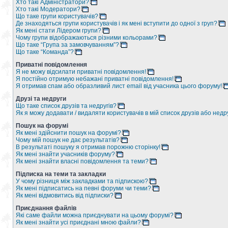
Хто такі Адміністратори?
Хто такі Модератори?
Що таке групи користувачів?
Де знаходяться групи користувачів і як мені вступити до одної з груп?
Як мені стати Лідером групи?
Чому групи відображаються різними кольорами?
Що таке “Група за замовчуванням”?
Що таке “Команда”?
Приватні повідомлення
Я не можу відсилати приватні повідомлення!
Я постійно отримую небажані приватні повідомлення!
Я отримав спам або образливий лист email від учасника цього форуму!
Друзі та недруги
Що таке список друзів та недругів?
Як я можу додавати / видаляти користувачів в мій список друзів або недр
Пошук на форумі
Як мені здійснити пошук на форумі?
Чому мій пошук не дає результатів?
В результаті пошуку я отримав порожню сторінку!
Як мені знайти учасників форуму?
Як мені знайти власні повідомлення та теми?
Підписка на теми та закладки
У чому різниця між закладками та підпискою?
Як мені підписатись на певні форуми чи теми?
Як мені відмовитись від підписки?
Приєднання файлів
Які саме файли можна приєднувати на цьому форумі?
Як мені знайти усі приєднані мною файли?