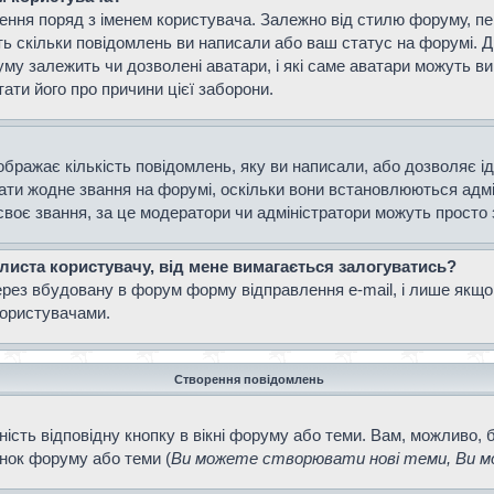
ення поряд з іменем користувача. Залежно від стилю форуму, п
ають скільки повідомлень ви написали або ваш статус на форумі. 
уму залежить чи дозволені аватари, і які саме аватари можуть 
тати його про причини цієї заборони.
ображає кількість повідомлень, яку ви написали, або дозволяє і
вати жодне звання на форумі, оскільки вони встановлюються адм
своє звання, за це модератори чи адміністратори можуть просто
 листа користувачу, від мене вимагається залогуватись?
ерез вбудовану в форум форму відправлення e-mail, і лише якщо
ористувачами.
Створення повідомлень
ість відповідну кнопку в вікні форуму або теми. Вам, можливо, 
інок форуму або теми (
Ви можете створювати нові теми, Ви мо