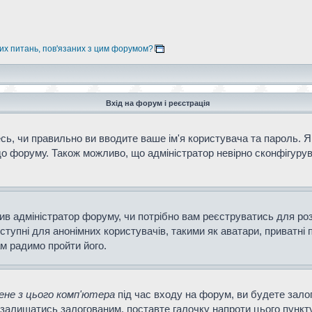
них питань, пов'язаних з цим форумом?
Вхід на форум і реєстрація
ь, чи правильно ви вводите ваше ім'я користувача та пароль. Як
о форуму. Також можливо, що адміністратор невірно сконфігурув
ішив адміністратор форуму, чи потрібно вам реєструватись для ро
тупні для анонімних користувачів, такими як аватари, приватні 
ам радимо пройти його.
не з цього комп'ютера
під час входу на форум, ви будете зало
залишатись залогованим, поставте галочку напроти цього пункту