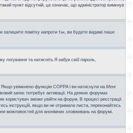
 такий пункт відсутній, це означає, що адміністратор вимкнув
ви залишите помітку напроти
, ви будете видимі лише
Так
нку логування та натисніть
Я забув свій пароль
,
ві. Якщо увімкнено функцію COPPA і ви натиснули на
Мені
ліковий запис потребує активації. На деяких форумах
 як користувач зможе увійти на форум. В процесі реєстрації
есь інструкцій, якщо ви не отримали листа, переконайтесь
ення можливостей для анонімних зловживань на форумі.