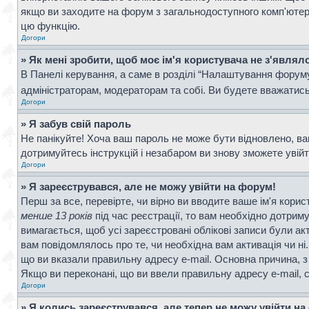
якщо ви заходите на форум з загальнодоступного комп'ютера, 
цю функцію.
Догори
» Як мені зробити, щоб моє ім'я користувача не з'являл
В Панелі керування, а саме в розділі “Налаштування форум
адміністраторам, модераторам та собі. Ви будете вважатис
Догори
» Я забув свій пароль
Не панікуйте! Хоча ваш пароль не може бути відновлено, ва
дотримуйтесь інструкцій і незабаром ви знову зможете увій
Догори
» Я зареєструвався, але не можу увійти на форум!
Перш за все, перевірте, чи вірно ви вводите ваше ім'я кор
менше 13 років
під час реєстрації, то вам необхідно дотрим
вимагається, щоб усі зареєстровані облікові записи були ак
вам повідомлялось про те, чи необхідна вам активація чи н
що ви вказали правильну адресу e-mail. Основна причина, з
Якщо ви переконані, що ви ввели правильну адресу e-mail, 
Догори
» Я колись зареєструвався, але тепер не можу увійти н