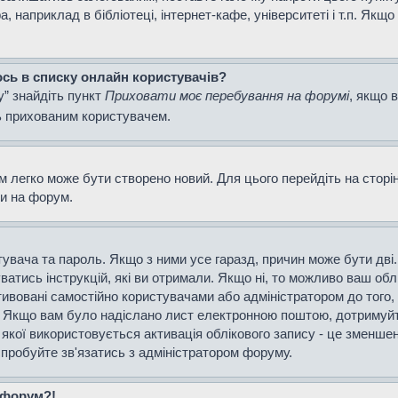
наприклад в бібліотеці, інтернет-кафе, університеті і т.п. Якщо
ось в списку онлайн користувачів?
у” знайдіть пункт
Приховати моє перебування на форумі
, якщо 
ь прихованим користувачем.
м легко може бути створено новий. Для цього перейдіть на сторі
ти на форум.
истувача та пароль. Якщо з ними усе гаразд, причин може бути д
уватись інструкцій, які ви отримали. Якщо ні, то можливо ваш об
тивовані самостійно користувачами або адміністратором до того,
і. Якщо вам було надіслано лист електронною поштою, дотримуйт
 якої використовується активація облікового запису - це зменш
спробуйте зв'язатись з адміністратором форуму.
а форум?!