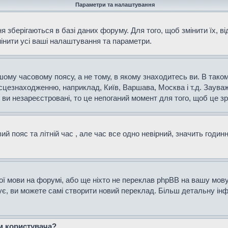
Параметри та налаштування
 зберігаються в базі даних форуму. Для того, щоб змінити їх, в
мінити усі ваші налаштування та параметри.
ому часовому поясу, а не тому, в якому знаходитесь ви. В таком
сцезнаходженню, наприклад, Київ, Варшава, Москва і т.д. Зауваж
и незареєстровані, то це непоганий момент для того, щоб це зр
й пояс та літній час , але час все одно невірний, значить годин
ої мови на форумі, або ще ніхто не переклав phpBB на вашу мову
нує, ви можете самі створити новий переклад. Більш детальну і
ем користувача?