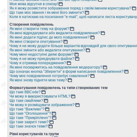
Моя мова відсутня в списку!
Як я можу розмістити зображення поряд з своїм іменем користувача?
Що таке моє звання і як мені його змінити?
Коли я натискаю на посилання “e-mail”, щоб написати листа користувачу
Створення повідомлень
Як мені створити тему на форумі?
Як мені відредагувати або видалити повідомлення?
Як мені додати підпис до мого повідомлення?
Як мені створити опитування?
Чому я не можу додати більше варіантів відповідей для свого опитуванн
Як мені змінити або видалити опитування?
Чому мені недоступні деякі форуми?
Чому я не можу приєднувати файли?
Чому я отримав попередження?
Як мені поскаржитись на повідомлення модератору?
Що означає кнопка “Зберегти” в формі написання повідомлення?
Чому моє повідомлення потребує схвалення?
Як мені знову підняти мою тему?
Форматування повідомлень та типи створюваних тем
Що таке BBCode?
Чи можу я використовувати HTML?
Що таке смайлики?
Чи можу я розміщувати зображення?
Що таке “Важливо”?
Що таке “Оголошення”?
Що таке “Прикріплено”?
Що таке закриті теми?
Що таке значок теми?
Рівні користувачів та групи