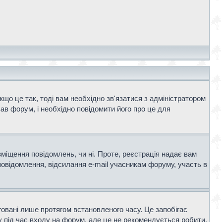
що це так, тоді вам необхідно зв'язатися з адміністратором
ав форум, і необхідно повідомити його про це для
зміщення повідомлень, чи ні. Проте, реєстрація надає вам
повідомлення, відсилання e-mail учасникам форуму, участь в
говані лише протягом встановленого часу. Це запобігає
 під час входу на форум, але це не рекомендується робити,