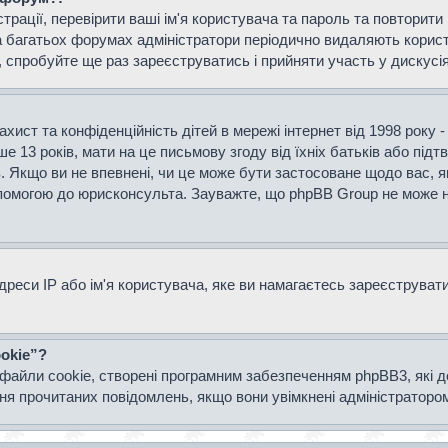
страції, перевірити ваші ім'я користувача та пароль та повторит
а багатьох форумах адміністратори періодично видаляють користу
спробуйте ще раз зареєструватись і прийняти участь у дискусія
захист та конфіденційність дітей в мережі інтернет від 1998 року 
е 13 років, мати на це письмову згоду від їхніх батьків або підт
ів. Якщо ви не впевнені, чи це може бути застосоване щодо вас, я
опомогою до юрисконсульта. Зауважте, що phpBB Group не може н
еси IP або ім'я користувача, яке ви намагаєтесь зареєструвати.
okie”?
файли cookie, створені програмним забезпеченням phpBB3, які 
ання прочитаних повідомлень, якщо вони увімкнені адміністраторо