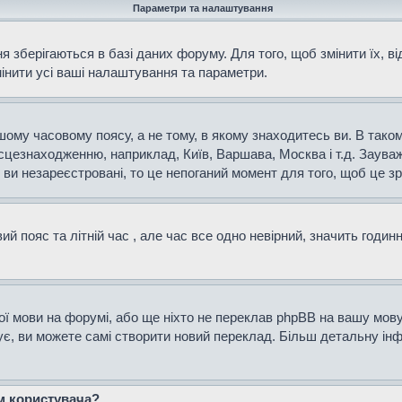
Параметри та налаштування
 зберігаються в базі даних форуму. Для того, щоб змінити їх, в
мінити усі ваші налаштування та параметри.
ому часовому поясу, а не тому, в якому знаходитесь ви. В таком
сцезнаходженню, наприклад, Київ, Варшава, Москва і т.д. Зауваж
и незареєстровані, то це непоганий момент для того, щоб це зр
й пояс та літній час , але час все одно невірний, значить годин
ої мови на форумі, або ще ніхто не переклав phpBB на вашу мову
нує, ви можете самі створити новий переклад. Більш детальну і
ем користувача?