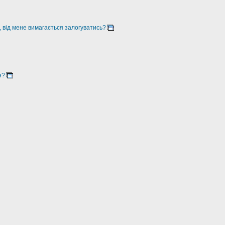
, від мене вимагається залогуватись?
я?