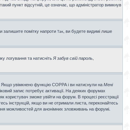
 такий пункт відсутній, це означає, що адміністратор вимкнув
ви залишите помітку напроти
, ви будете видимі лише
Так
нку логування та натисніть
Я забув свій пароль
,
ві. Якщо увімкнено функцію COPPA і ви натиснули на
Мені
ліковий запис потребує активації. На деяких форумах
 як користувач зможе увійти на форум. В процесі реєстрації
есь інструкцій, якщо ви не отримали листа, переконайтесь
ення можливостей для анонімних зловживань на форумі.