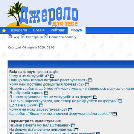
Джерело
Поезія
Рейтинг
Форум
Вхід
Реєстрація
Написати admin`у
Сьогодні: 06 серпня 2026, 03:02
Вхід на форум і реєстрація
Чому я не можу увійти?
Навіщо мені взагалі потрібно реєструватися?
Чому мені постійно доводиться логуватись?
Як мені зробити, щоб моє ім'я користувача не з'являлось в списку онлайн
Я забув свій пароль
Я зареєструвався, але не можу увійти на форум!
Я колись зареєструвався, але тепер не можу увійти на форум?!
Що таке COPPA?
Чому я не можу зареєструватись?
Що робить “Видалити встановлені форумом файли cookie”?
Параметри та налаштування
Як мені змінити мої налаштування?
На форумі встановлено невірний час!
Я змінив часовий пояс, але час все одно невірний!