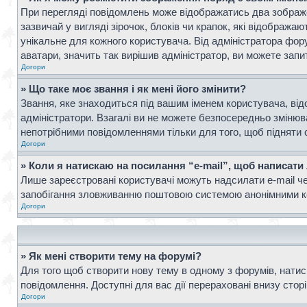
При перегляді повідомлень може відображатись два зображ
зазвичай у вигляді зірочок, блоків чи крапок, які відображ
унікальне для кожного користувача. Від адміністратора фор
аватари, значить так вирішив адміністратор, ви можете запи
Догори
» Що таке моє звання і як мені його змінити?
Звання, яке знаходиться під вашим іменем користувача, від
адміністратори. Взагалі ви не можете безпосередньо зміню
непотрібними повідомленнями тільки для того, щоб підняти 
Догори
» Коли я натискаю на посилання “e-mail”, щоб написати
Лише зареєстровані користувачі можуть надсилати e-mail ч
запобігання зловживанню поштовою системою анонімними к
Догори
» Як мені створити тему на форумі?
Для того щоб створити нову тему в одному з форумів, натисн
повідомлення. Доступні для вас дії перераховані внизу стор
Догори