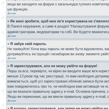
якщо ви заходите на форум з загальнодоступного комп'ютера, 
цю функцію.
Догори
» Як мені зробити, щоб моє ім'я користувача не з'являл
В Панелі керування, а саме в розділі “Налаштування форум
адміністраторам, модераторам та собі. Ви будете вважатис
Догори
» Я забув свій пароль
Не панікуйте! Хоча ваш пароль не може бути відновлено, ва
дотримуйтесь інструкцій і незабаром ви знову зможете увій
Догори
» Я зареєструвався, але не можу увійти на форум!
Перш за все, перевірте, чи вірно ви вводите ваше ім'я кор
менше 13 років
під час реєстрації, то вам необхідно дотрим
вимагається, щоб усі зареєстровані облікові записи були ак
вам повідомлялось про те, чи необхідна вам активація чи н
що ви вказали правильну адресу e-mail. Основна причина, з
Якщо ви переконані, що ви ввели правильну адресу e-mail, 
Догори
» Я колись зареєструвався, але тепер не можу увійти н