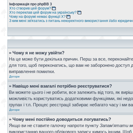
Інформація про phpBB 3
Хто створив цей форум?
Хто переклав цей форум на українську?
Чому на форумі немає функції X?
З ким мені зв'язатись з питань некоректного використання і/або юридич
» Чому я не можу увійти?
На це може бути декілька причин. Перш за все, переконайтес
для того, щоб переконатись, що вам не заборонено доступ д
виправлення помилки.
Догори
» Навіщо мені взагалі потрібно реєструватися?
Ви можете цього і не робити, все залежить від того, як вир
можливість користуватись додатковими функціями, які недос
групах і т.п. Процес реєстрації забирає небагато часу і ми в
Догори
» Чому мені постійно доводиться логуватись?
Якщо ви не ставите галочку напроти пункту
Запам'ятати ме
використанню вашого облікового запису кимось іншим. Щоб 