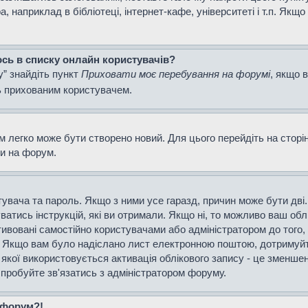
наприклад в бібліотеці, інтернет-кафе, університеті і т.п. Якщо
ось в списку онлайн користувачів?
у” знайдіть пункт
Приховати моє перебування на форумі
, якщо 
ь прихованим користувачем.
м легко може бути створено новий. Для цього перейдіть на сторі
ти на форум.
истувача та пароль. Якщо з ними усе гаразд, причин може бути д
уватись інструкцій, які ви отримали. Якщо ні, то можливо ваш об
тивовані самостійно користувачами або адміністратором до того,
і. Якщо вам було надіслано лист електронною поштою, дотримуйт
 якої використовується активація облікового запису - це зменш
спробуйте зв'язатись з адміністратором форуму.
а форум?!