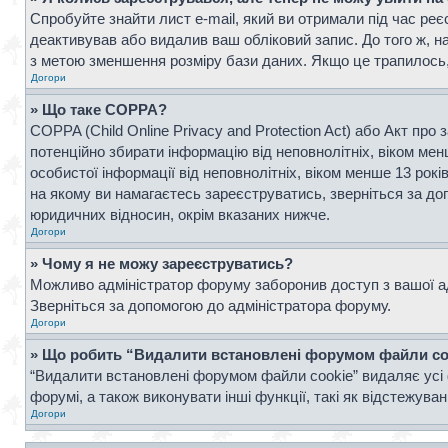
Спробуйте знайти лист e-mail, який ви отримали під час реє
деактивував або видалив ваш обліковий запис. До того ж, н
з метою зменшення розміру бази даних. Якщо це трапилось, 
Догори
» Що таке COPPA?
COPPA (Child Online Privacy and Protection Act) або Акт про 
потенційно збирати інформацію від неповнолітніх, віком менш
особистої інформації від неповнолітніх, віком менше 13 рок
на якому ви намагаєтесь зареєструватись, зверніться за д
юридичних відносин, окрім вказаних нижче.
Догори
» Чому я не можу зареєструватись?
Можливо адміністратор форуму заборонив доступ з вашої адр
Зверніться за допомогою до адміністратора форуму.
Догори
» Що робить “Видалити встановлені форумом файли co
“Видалити встановлені форумом файли cookie” видаляє усі 
форумі, а також виконувати інші функції, такі як відстежув
Догори