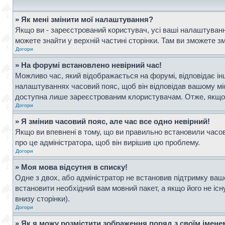
» Як мені змінити мої налаштування?
Якщо ви - зареєстрований користувач, усі ваші налаштування
можете знайти у верхній частині сторінки. Там ви зможете з
Догори
» На форумі встановлено невірний час!
Можливо час, який відображається на форумі, відповідає інш
налаштуваннях часовий пояс, щоб він відповідав вашому мі
доступна лише зареєстрованим клористувачам. Отже, якщо в
Догори
» Я змінив часовий пояс, але час все одно невірний!
Якщо ви впевнені в тому, що ви правильно встановили часови
про це адміністратора, щоб він вирішив цю проблему.
Догори
» Моя мова відсутня в списку!
Одне з двох, або адміністратор не встановив підтримку ваш
встановити необхідний вам мовний пакет, а якщо його не іс
внизу сторінки).
Догори
» Як я можу розмістити зображення поряд з своїм імен