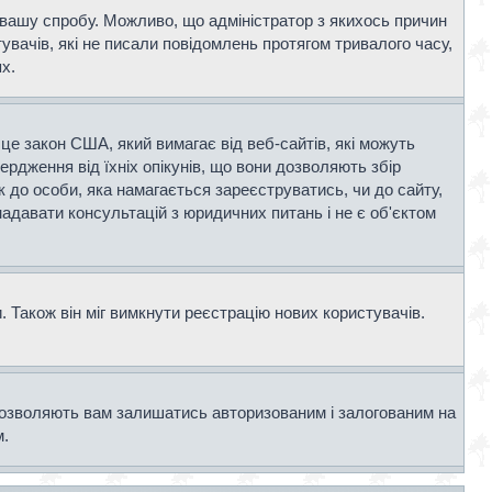
и вашу спробу. Можливо, що адміністратор з якихось причин
вачів, які не писали повідомлень протягом тривалого часу,
х.
- це закон США, який вимагає від веб-сайтів, які можуть
вердження від їхніх опікунів, що вони дозволяють збір
к до особи, яка намагається зареєструватись, чи до сайту,
адавати консультацій з юридичних питань і не є об'єктом
 Також він міг вимкнути реєстрацію нових користувачів.
дозволяють вам залишатись авторизованим і залогованим на
м.