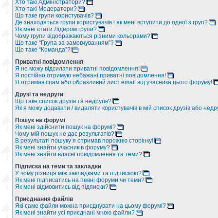
Хто такі Адміністратори?
Хто такі Модератори?
Що таке групи користувачів?
Де знаходяться групи користувачів і як мені вступити до одної з груп?
Як мені стати Лідером групи?
Чому групи відображаються різними кольорами?
Що таке “Група за замовчуванням”?
Що таке “Команда”?
Приватні повідомлення
Я не можу відсилати приватні повідомлення!
Я постійно отримую небажані приватні повідомлення!
Я отримав спам або образливий лист email від учасника цього форуму!
Друзі та недруги
Що таке список друзів та недругів?
Як я можу додавати / видаляти користувачів в мій список друзів або недр
Пошук на форумі
Як мені здійснити пошук на форумі?
Чому мій пошук не дає результатів?
В результаті пошуку я отримав порожню сторінку!
Як мені знайти учасників форуму?
Як мені знайти власні повідомлення та теми?
Підписка на теми та закладки
У чому різниця між закладками та підпискою?
Як мені підписатись на певні форуми чи теми?
Як мені відмовитись від підписки?
Приєднання файлів
Які саме файли можна приєднувати на цьому форумі?
Як мені знайти усі приєднані мною файли?