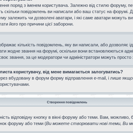
ення поряд з іменем користувача. Залежно від стилю форуму, п
ають скільки повідомлень ви написали або ваш статус на форумі. 
уму залежить чи дозволені аватари, і які саме аватари можуть 
тати його про причини цієї заборони.
ображає кількість повідомлень, яку ви написали, або дозволяє і
вати жодне звання на форумі, оскільки вони встановлюються адм
своє звання, за це модератори чи адміністратори можуть просто
 листа користувачу, від мене вимагається залогуватись?
ерез вбудовану в форум форму відправлення e-mail, і лише якщо
ористувачами.
Створення повідомлень
ість відповідну кнопку в вікні форуму або теми. Вам, можливо, 
інок форуму або теми (
Ви можете створювати нові теми, Ви мо