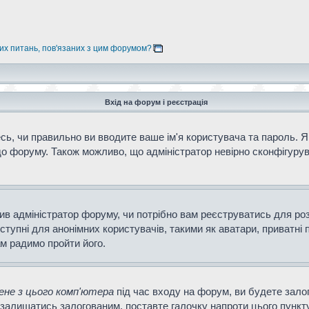
них питань, пов'язаних з цим форумом?
Вхід на форум і реєстрація
ь, чи правильно ви вводите ваше ім'я користувача та пароль. Як
о форуму. Також можливо, що адміністратор невірно сконфігурув
ішив адміністратор форуму, чи потрібно вам реєструватись для ро
тупні для анонімних користувачів, такими як аватари, приватні 
ам радимо пройти його.
не з цього комп'ютера
під час входу на форум, ви будете зало
залишатись залогованим, поставте галочку напроти цього пункту