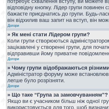
потребує схвалення вступу, ви можете ві
відповідну кнопку. Лідер групи повинен 
бажаєте приєднатись до групи. Будь-ласк
він відхилив ваш запит на вступ, він мож
Догори
» Як мені стати Лідером групи?
Коли групи створюються адміністратором
зацікавлені у створенні групи, для почат
відправивши йому приватне повідомлен
Догори
» Чому групи відображаються різним
Адміністратор форуму може встановлюва
легше було розрізняти.
Догори
» Що таке “Група за замовчуванням”?
Якщо ви є учасником більш ніж одної гр
використовується для того, щоб визначит