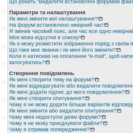
Що робить “Видалити встановлені форумом файл
Параметри та налаштування
Як мені змінити мої налаштування?
На форумі встановлено невірний час!
Я змінив часовий пояс, але час все одно невірни
Моя мова відсутня в списку!
Як я можу розмістити зображення поряд з своїм 
Що таке моє звання і як мені його змінити?
Коли я натискаю на посилання “e-mail”, щоб напи
залогуватись?
Створення повідомлень
Як мені створити тему на форумі?
Як мені відредагувати або видалити повідомлен
Як мені додати підпис до мого повідомлення?
Як мені створити опитування?
Чому я не можу додати більше варіантів відпові
Як мені змінити або видалити опитування?
Чому мені недоступні деякі форуми?
Чому я не можу приєднувати файли?
Чому я отримав попередження?