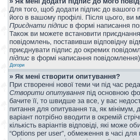
» Як мені додати підпис до мого пов
Для того, щоб додати підпис до вашого 
його в вашому профілі. Після цього, ви 
Приєднати підпис
в формі написання по
Також ви можете встановити приєднання
повідомлень, поставивши відповідну від
приєднувати підпис до окремих повідомл
підпис
в формі написання повідомлення)
Догори
» Як мені створити опитування?
При створенні нової теми чи під час ред
Створити опитування
під основною фо
бачите її, то швидше за все, у вас недо
питання для опитування та, як мінімум, д
варіант потрібно вводити в окремій стріч
кількість варіантів відповіді, які може 
“Options per user”, обмеження в часі для 