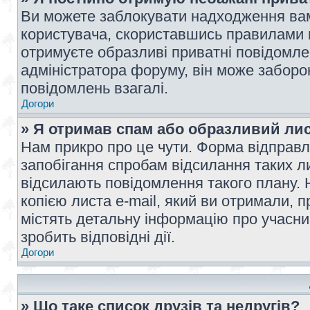
Ви можете заблокувати надходження вам
користувача, скориставшись правилами 
отримуєте образливі приватні повідомлен
адміністратора форуму, він може забор
повідомлень взагалі.
Догори
» Я отримав спам або образливий лис
Нам прикро про це чути. Форма відправл
запобігання спробам відсилання таких лис
відсилають повідомлення такого плану. 
копією листа e-mail, який ви отримали, 
містять детальну інформацію про учасник
зробить відповідні дії.
Догори
» Що таке список друзів та недругів?