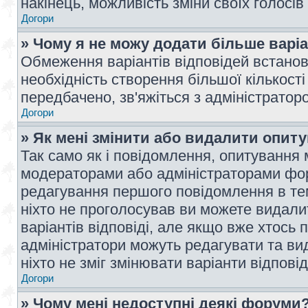
накінець, можливість зміни своїх голосі
Догори
» Чому я не можу додати більше варі
Обмеження варіантів відповідей встано
необхідність створення більшої кількості
передбачено, зв'яжіться з адміністратор
Догори
» Як мені змінити або видалити опит
Так само як і повідомлення, опитування
модераторами або адміністраторами фор
редагування першого повідомлення в тем
ніхто не проголосував ви можете видали
варіантів відповіді, але якщо вже хтось
адміністратори можуть редагувати та ви
ніхто не зміг змінювати варіанти відповід
Догори
» Чому мені недоступні деякі форуми