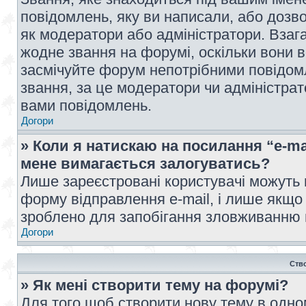
повідомлень, яку ви написали, або дозво
як модератори або адміністратори. Взаг
жодне звання на форумі, оскільки вони 
засмічуйте форум непотрібними повідомл
звання, за це модератори чи адміністра
вами повідомлень.
Догори
» Коли я натискаю на посилання “e-ma
мене вимагається залогуватись?
Лише зареєстровані користувачі можуть 
форму відправлення e-mail, і лише якщо
зроблено для запобігання зловживанню
Догори
Ств
» Як мені створити тему на форумі?
Для того щоб створити нову тему в одному