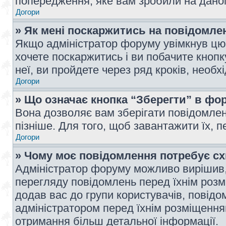
попередження, яке вам зробили на даном
Догори
» Як мені поскаржитись на повідомл
Якщо адміністратор форуму увімкнув цю 
хочете поскаржитись і ви побачите кноп
неї, ви пройдете через ряд кроків, необ
Догори
» Що означає кнопка “Зберегти” в фо
Вона дозволяє вам зберігати повідомлен
пізніше. Для того, щоб завантажити їх, 
Догори
» Чому моє повідомлення потребує с
Адміністратор форуму можливо вирішив,
перегляду повідомлень перед їхнім роз
додав вас до групи користувачів, повід
адміністратором перед їхнім розміщенням
отримання більш детальної інформації.