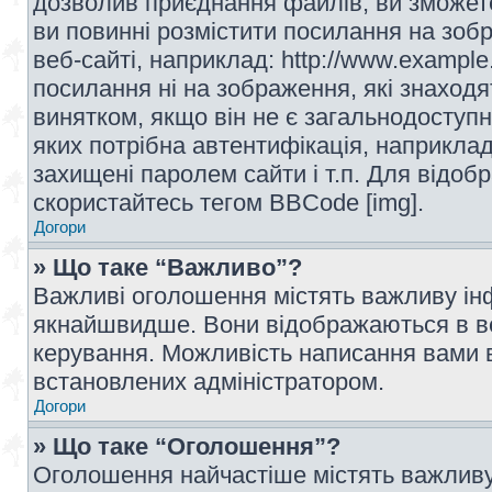
дозволив приєднання файлів, ви зможет
ви повинні розмістити посилання на зоб
веб-сайті, наприклад: http://www.example
посилання ні на зображення, які знаход
винятком, якщо він не є загальнодоступн
яких потрібна автентифікація, наприклад,
захищені паролем сайти і т.п. Для відо
скористайтесь тегом BBCode [img].
Догори
» Що таке “Важливо”?
Важливі оголошення містять важливу інф
якнайшвидше. Вони відображаються в ве
керування. Можливість написання вами 
встановлених адміністратором.
Догори
» Що таке “Оголошення”?
Оголошення найчастіше містять важливу