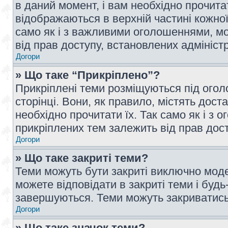
в даний момент, і вам необхідно прочи
відображаються в верхній частині кожної
само як і з важливими оголошеннями, м
від прав доступу, встановлених адмініс
Догори
» Що таке “Прикріплено”?
Прикріплені теми розміщуються під ого
сторінці. Вони, як правило, містять дос
необхідно прочитати їх. Так само як і з
прикріплених тем залежить від прав дос
Догори
» Що таке закриті теми?
Теми можуть бути закриті виключно мод
можете відповідати в закриті теми і буд
завершуються. Теми можуть закриватись 
Догори
» Що таке значок теми?