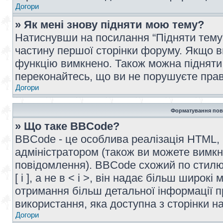
Догори
» Як мені знову підняти мою тему?
Натиснувши на посилання “Підняти тему” 
частину першої сторінки форуму. Якщо в
функцію вимкнено. Також можна підняти 
переконайтесь, що ви не порушуєте прав
Догори
Форматування пов
» Що таке BBCode?
BBCode - це особлива реалізація HTML,
адміністратором (також ви можете вимкн
повідомлення). BBCode схожий по стилю
[ і ], а не в < і >, він надає більш широ
отримання більш детальної інформації п
використання, яка доступна з сторінки 
Догори