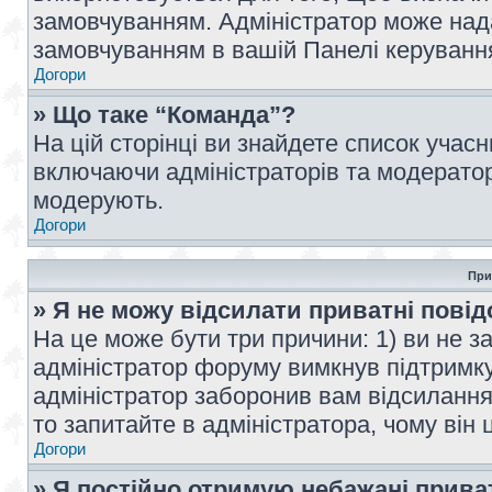
замовчуванням. Адміністратор може над
замовчуванням в вашій Панелі керуванн
Догори
» Що таке “Команда”?
На цій сторінці ви знайдете список учас
включаючи адміністраторів та модератор
модерують.
Догори
При
» Я не можу відсилати приватні пові
На це може бути три причини: 1) ви не з
адміністратор форуму вимкнув підтримку
адміністратор заборонив вам відсиланн
то запитайте в адміністратора, чому він 
Догори
» Я постійно отримую небажані прива