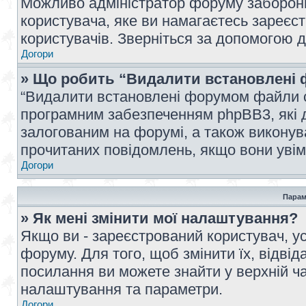
Можливо адміністратор форуму заборонив
користувача, яке ви намагаєтесь зареєст
користувачів. Зверніться за допомогою 
Догори
» Що робить “Видалити встановлені 
“Видалити встановлені форумом файли co
програмним забезпеченням phpBB3, які 
залогованим на форумі, а також виконува
прочитаних повідомлень, якщо вони увім
Догори
Парам
» Як мені змінити мої налаштування?
Якщо ви - зареєстрований користувач, ус
форуму. Для того, щоб змінити їх, відві
посилання ви можете знайти у верхній ча
налаштування та параметри.
Догори