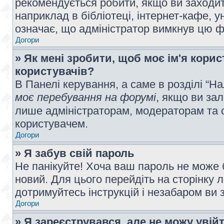
рекомендується робити, якщо ви заходит
наприклад в бібліотеці, інтернет-кафе, ун
означає, що адміністратор вимкнув цю ф
Догори
» Як мені зробити, щоб моє ім'я кори
користувачів?
В Панелі керування, а саме в розділі “
моє перебування на форумі
, якщо ви за
лише адміністраторам, модераторам та 
користувачем.
Догори
» Я забув свій пароль
Не панікуйте! Хоча ваш пароль не може 
новий. Для цього перейдіть на сторінку 
дотримуйтесь інструкцій і незабаром ви 
Догори
» Я зареєструвався, але не можу увій