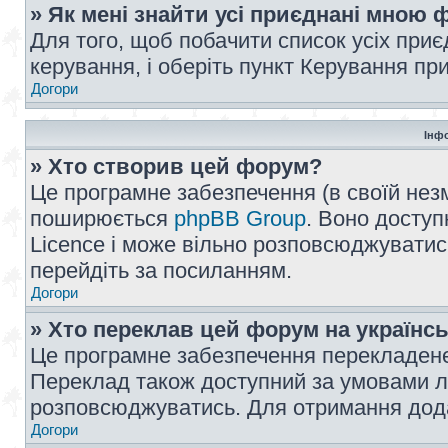
» Як мені знайти усі приєднані мною
Для того, щоб побачити список усіх при
керування, і оберіть пункт Керування п
Догори
Інф
» Хто створив цей форум?
Це програмне забезпечення (в своїй незм
поширюється
phpBB Group
. Воно доступ
Licence і може вільно розповсюджуватис
перейдіть за посиланням.
Догори
» Хто переклав цей форум на українс
Це програмне забезпечення перекладен
Переклад також доступний за умовами ліц
розповсюджуватись. Для отримання дода
Догори