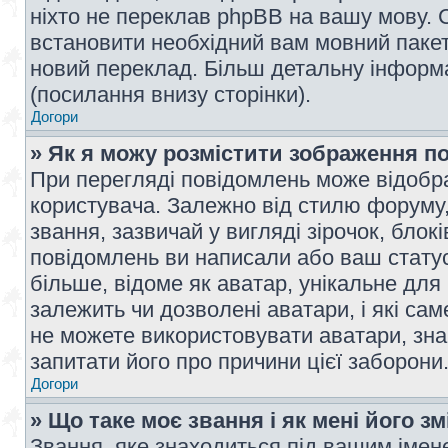
ніхто не переклав phpBB на вашу мову. 
встановити необхідний вам мовний пакет,
новий переклад. Більш детальну інформ
(посилання внизу сторінки).
Догори
» Як я можу розмістити зображення п
При перегляді повідомлень може відобр
користувача. Залежно від стилю форуму
звання, зазвичай у вигляді зірочок, блокі
повідомлень ви написали або ваш статус
більше, відоме як аватар, унікальне для
залежить чи дозволені аватари, і які с
не можете використовувати аватари, зна
запитати його про причини цієї заборони
Догори
» Що таке моє звання і як мені його з
Звання, яке знаходиться під вашим імене