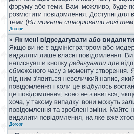
форуму або теми. Вам, можливо, буде по
розмістити повідомлення. Доступні для в
теми (
Ви можете створювати нові теми
Догори
» Як мені відредагувати або видалит
Якщо ви не є адміністратором або модер
видаляти лише власні повідомлення. Ви
натиснувши кнопку
редагувати
для відп
обмеженого часу з моменту створення. Я
під ним з'явиться невеличкий напис, який
повідомлення і коли це відбулось востан
це повідомлення; воно не з'явиться, як
хоча, у такому випадку, вони можуть за
повідомлення та зроблені зміни. Майте н
видалити повідомлення, на яке вже хтось
Догори