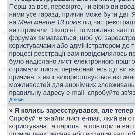
Перш за все, перевірте, чи вірно ви вво
ними усе гаразд, причин може бути дві.
на
Мені менше 13 років
під час реєстраці
ви отримали. Якщо ні, то можливо ваш о
форумах вимагається, щоб усі зареєстров
користувачами або адміністратором до т
процесі реєстрації вам повідомлялось пр
було надіслано лист електронною поштою
отримали листа, переконайтесь що ви вк
причина, з якої використовується актива
можливостей для анонімних зловживань 
правильну адресу e-mail, спробуйте зв'я
Догори
» Я колись зареєструвався, але тепер
Спробуйте знайти лист e-mail, який ви от
користувача та пароль та повторити ваш
причин деактивував або видалив ваш обл