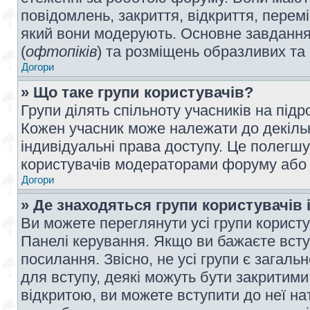
повідомлень, закриття, відкриття, перем
який вони модерують. Основне завдання 
(
офтопіків
) та розміщень образливих та
Догори
» Що таке групи користувачів?
Групи ділять спільноту учасників на під
Кожен учасник може належати до декілько
індивідуальні права доступу. Це полегшу
користувачів модераторами форуму або н
Догори
» Де знаходяться групи користувачів і
Ви можете переглянути усі групи користу
Панелі керування. Якщо ви бажаєте вступ
посилання. Звісно, не усі групи є загал
для вступу, деякі можуть бути закритими
відкритою, ви можете вступити до неї на