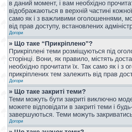
в даний момент, і вам необхідно прочи
відображаються в верхній частині кожної
само як і з важливими оголошеннями, м
від прав доступу, встановлених адмініс
Догори
» Що таке “Прикріплено”?
Прикріплені теми розміщуються під ого
сторінці. Вони, як правило, містять дос
необхідно прочитати їх. Так само як і з
прикріплених тем залежить від прав дос
Догори
» Що таке закриті теми?
Теми можуть бути закриті виключно мод
можете відповідати в закриті теми і буд
завершуються. Теми можуть закриватись 
Догори
» Що таке значок теми?