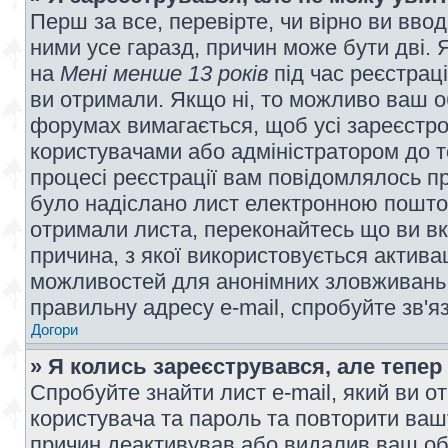
Перш за все, перевірте, чи вірно ви вво
ними усе гаразд, причин може бути дві.
на
Мені менше 13 років
під час реєстраці
ви отримали. Якщо ні, то можливо ваш о
форумах вимагається, щоб усі зареєстров
користувачами або адміністратором до т
процесі реєстрації вам повідомлялось пр
було надіслано лист електронною поштою
отримали листа, переконайтесь що ви вк
причина, з якої використовується актива
можливостей для анонімних зловживань 
правильну адресу e-mail, спробуйте зв'я
Догори
» Я колись зареєструвався, але тепер
Спробуйте знайти лист e-mail, який ви от
користувача та пароль та повторити ваш
причин деактивував або видалив ваш обл