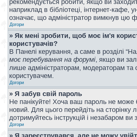
рекомендується робити, якщо ви заходит
наприклад в бібліотеці, інтернет-кафе, ун
означає, що адміністратор вимкнув цю ф
Догори
» Як мені зробити, щоб моє ім'я кори
користувачів?
В Панелі керування, а саме в розділі “
моє перебування на форумі
, якщо ви за
лише адміністраторам, модераторам та 
користувачем.
Догори
» Я забув свій пароль
Не панікуйте! Хоча ваш пароль не може 
новий. Для цього перейдіть на сторінку 
дотримуйтесь інструкцій і незабаром ви 
Догори
» Я зареєструвався, але не можу увій