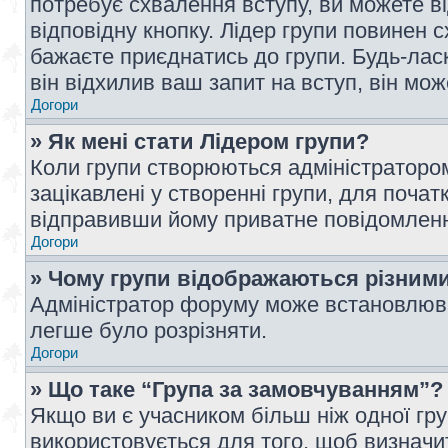
потребує схвалення вступу, ви можете ві
відповідну кнопку. Лідер групи повинен 
бажаєте приєднатись до групи. Будь-ласк
він відхилив ваш запит на вступ, він мож
Догори
» Як мені стати Лідером групи?
Коли групи створюються адміністратором
зацікавлені у створенні групи, для почат
відправивши йому приватне повідомлен
Догори
» Чому групи відображаються різним
Адміністратор форуму може встановлюва
легше було розрізняти.
Догори
» Що таке “Група за замовчуванням”?
Якщо ви є учасником більш ніж одної гр
використовується для того, щоб визначит