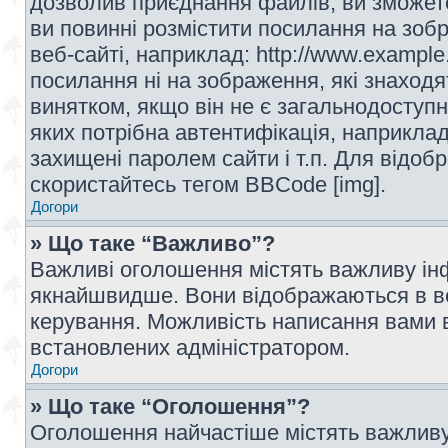
дозволив приєднання файлів, ви зможет
ви повинні розмістити посилання на зоб
веб-сайті, наприклад: http://www.example
посилання ні на зображення, які знаход
винятком, якщо він не є загальнодоступн
яких потрібна автентифікація, наприклад,
захищені паролем сайти і т.п. Для відо
скористайтесь тегом BBCode [img].
Догори
» Що таке “Важливо”?
Важливі оголошення містять важливу інф
якнайшвидше. Вони відображаються в ве
керування. Можливість написання вами 
встановлених адміністратором.
Догори
» Що таке “Оголошення”?
Оголошення найчастіше містять важливу