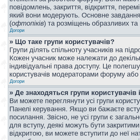
повідомлень, закриття, відкриття, перем
який вони модерують. Основне завдання 
(
офтопіків
) та розміщень образливих та
Догори
» Що таке групи користувачів?
Групи ділять спільноту учасників на під
Кожен учасник може належати до декілько
індивідуальні права доступу. Це полегшу
користувачів модераторами форуму або н
Догори
» Де знаходяться групи користувачів і
Ви можете переглянути усі групи користу
Панелі керування. Якщо ви бажаєте вступ
посилання. Звісно, не усі групи є загал
для вступу, деякі можуть бути закритими
відкритою, ви можете вступити до неї на