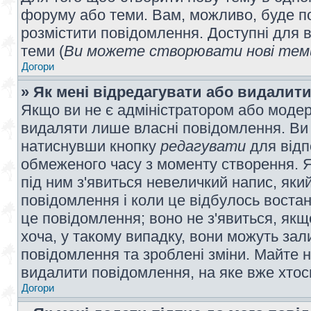
форуму або теми. Вам, можливо, буде по
розмістити повідомлення. Доступні для в
теми (
Ви можете створювати нові теми
Догори
» Як мені відредагувати або видалит
Якщо ви не є адміністратором або модер
видаляти лише власні повідомлення. Ви
натиснувши кнопку
редагувати
для відп
обмеженого часу з моменту створення. Я
під ним з'явиться невеличкий напис, який
повідомлення і коли це відбулось востан
це повідомлення; воно не з'явиться, як
хоча, у такому випадку, вони можуть за
повідомлення та зроблені зміни. Майте н
видалити повідомлення, на яке вже хтось
Догори