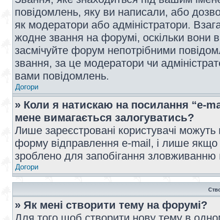
повідомлень, яку ви написали, або дозво
як модератори або адміністратори. Взаг
жодне звання на форумі, оскільки вони 
засмічуйте форум непотрібними повідомл
звання, за це модератори чи адміністра
вами повідомлень.
Догори
» Коли я натискаю на посилання “e-ma
мене вимагається залогуватись?
Лише зареєстровані користувачі можуть 
форму відправлення e-mail, і лише якщо
зроблено для запобігання зловживанню
Догори
Ств
» Як мені створити тему на форумі?
Для того щоб створити нову тему в одному