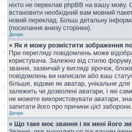
ніхто не переклав phpBB на вашу мову. 
встановити необхідний вам мовний пакет,
новий переклад. Більш детальну інформ
(посилання внизу сторінки).
Догори
» Як я можу розмістити зображення п
При перегляді повідомлень може відобр
користувача. Залежно від стилю форуму
звання, зазвичай у вигляді зірочок, блокі
повідомлень ви написали або ваш статус
більше, відоме як аватар, унікальне для
залежить чи дозволені аватари, і які с
не можете використовувати аватари, зна
запитати його про причини цієї заборони
Догори
» Що таке моє звання і як мені його з
Звання, яке знаходиться під вашим імене