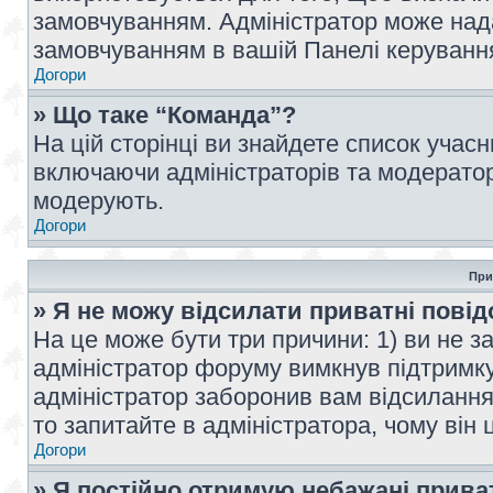
замовчуванням. Адміністратор може над
замовчуванням в вашій Панелі керуванн
Догори
» Що таке “Команда”?
На цій сторінці ви знайдете список учас
включаючи адміністраторів та модератор
модерують.
Догори
При
» Я не можу відсилати приватні пові
На це може бути три причини: 1) ви не з
адміністратор форуму вимкнув підтримку
адміністратор заборонив вам відсиланн
то запитайте в адміністратора, чому він 
Догори
» Я постійно отримую небажані прива