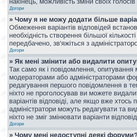
накінець, можливість зміни своїх голосі
Догори
» Чому я не можу додати більше варі
Обмеження варіантів відповідей встано
необхідність створення більшої кількості
передбачено, зв'яжіться з адміністратор
Догори
» Як мені змінити або видалити опит
Так само як і повідомлення, опитування
модераторами або адміністраторами фор
редагування першого повідомлення в тем
ніхто не проголосував ви можете видали
варіантів відповіді, але якщо вже хтось
адміністратори можуть редагувати та ви
ніхто не зміг змінювати варіанти відповід
Догори
» Чому мені недоступні деякі форуми