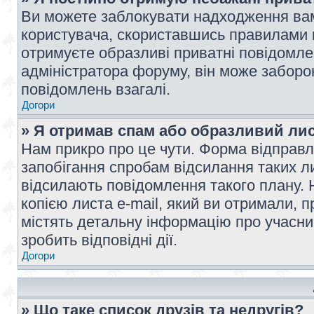
Ви можете заблокувати надходження вам
користувача, скориставшись правилами 
отримуєте образливі приватні повідомлен
адміністратора форуму, він може забор
повідомлень взагалі.
Догори
» Я отримав спам або образливий лис
Нам прикро про це чути. Форма відправл
запобігання спробам відсилання таких лис
відсилають повідомлення такого плану. 
копією листа e-mail, який ви отримали, 
містять детальну інформацію про учасник
зробить відповідні дії.
Догори
» Що таке список друзів та недругів?