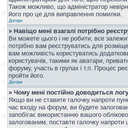
Також можливо, що адміністратор невірн
його про це для виправлення помилки.
Догори
» Навіщо мені взагалі потрібно реєст
Ви можете цього і не робити, все залежит
потрібно вам реєструватись для розміщен
вам можливість користуватись додаткови
користувачів, такими як аватари, приват
форуму, участь в групах і т.п. Процес ре
пройти його.
Догори
» Чому мені постійно доводиться лог
Якщо ви не ставите галочку напроти пун
час входу на форум, ви будете залогова
запобігає використанню вашого обліков
залогованим, поставте галочку напроти ц