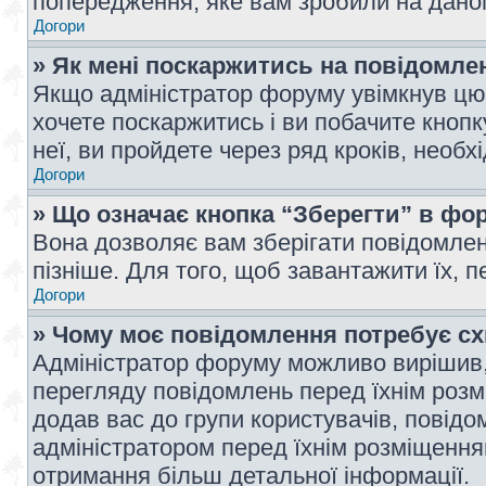
попередження, яке вам зробили на даном
Догори
» Як мені поскаржитись на повідомл
Якщо адміністратор форуму увімкнув цю 
хочете поскаржитись і ви побачите кноп
неї, ви пройдете через ряд кроків, необ
Догори
» Що означає кнопка “Зберегти” в фо
Вона дозволяє вам зберігати повідомлен
пізніше. Для того, щоб завантажити їх, 
Догори
» Чому моє повідомлення потребує с
Адміністратор форуму можливо вирішив,
перегляду повідомлень перед їхнім роз
додав вас до групи користувачів, повід
адміністратором перед їхнім розміщенням
отримання більш детальної інформації.