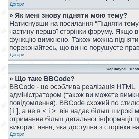
Догори
» Як мені знову підняти мою тему?
Натиснувши на посилання “Підняти тему” 
частину першої сторінки форуму. Якщо в
функцію вимкнено. Також можна підняти 
переконайтесь, що ви не порушуєте прав
Догори
Форматування пов
» Що таке BBCode?
BBCode - це особлива реалізація HTML,
адміністратором (також ви можете вимкн
повідомлення). BBCode схожий по стилю
[ і ], а не в < і >, він надає більш широ
отримання більш детальної інформації п
використання, яка доступна з сторінки 
Догори