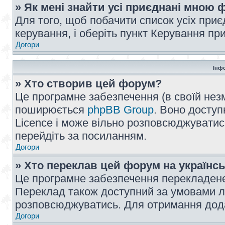
» Як мені знайти усі приєднані мною
Для того, щоб побачити список усіх при
керування, і оберіть пункт Керування п
Догори
Інф
» Хто створив цей форум?
Це програмне забезпечення (в своїй незм
поширюється
phpBB Group
. Воно доступ
Licence і може вільно розповсюджуватис
перейдіть за посиланням.
Догори
» Хто переклав цей форум на українс
Це програмне забезпечення перекладен
Переклад також доступний за умовами ліц
розповсюджуватись. Для отримання дода
Догори