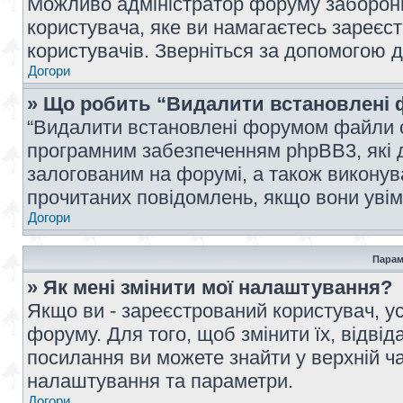
Можливо адміністратор форуму заборонив
користувача, яке ви намагаєтесь зареєст
користувачів. Зверніться за допомогою 
Догори
» Що робить “Видалити встановлені 
“Видалити встановлені форумом файли co
програмним забезпеченням phpBB3, які 
залогованим на форумі, а також виконува
прочитаних повідомлень, якщо вони увім
Догори
Парам
» Як мені змінити мої налаштування?
Якщо ви - зареєстрований користувач, ус
форуму. Для того, щоб змінити їх, відві
посилання ви можете знайти у верхній ча
налаштування та параметри.
Догори