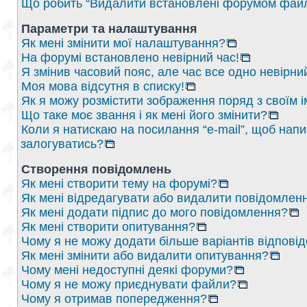
Що робить “Видалити встановлені форумом файл
Параметри та налаштування
Як мені змінити мої налаштування?
На форумі встановлено невірний час!
Я змінив часовий пояс, але час все одно невірни
Моя мова відсутня в списку!
Як я можу розмістити зображення поряд з своїм 
Що таке моє звання і як мені його змінити?
Коли я натискаю на посилання “e-mail”, щоб напи
залогуватись?
Створення повідомлень
Як мені створити тему на форумі?
Як мені відредагувати або видалити повідомлен
Як мені додати підпис до мого повідомлення?
Як мені створити опитування?
Чому я не можу додати більше варіантів відпові
Як мені змінити або видалити опитування?
Чому мені недоступні деякі форуми?
Чому я не можу приєднувати файли?
Чому я отримав попередження?