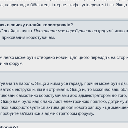
наприклад в бібліотеці, інтернет-кафе, університеті і т.п. Якщо
ось в списку онлайн користувачів?
у” знайдіть пункт
Приховати моє перебування на форумі
, якщо 
ь прихованим користувачем.
м легко може бути створено новий. Для цього перейдіть на сторі
ти на форум.
истувача та пароль. Якщо з ними усе гаразд, причин може бути д
уватись інструкцій, які ви отримали. Якщо ні, то можливо ваш об
тивовані самостійно користувачами або адміністратором до того,
і. Якщо вам було надіслано лист електронною поштою, дотримуйт
 якої використовується активація облікового запису - це зменш
спробуйте зв'язатись з адміністратором форуму.
а форум?!