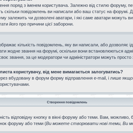
ення поряд з іменем користувача. Залежно від стилю форуму, п
ають скільки повідомлень ви написали або ваш статус на форумі. 
уму залежить чи дозволені аватари, і які саме аватари можуть 
тати його про причини цієї заборони.
ображає кількість повідомлень, яку ви написали, або дозволяє і
вати жодне звання на форумі, оскільки вони встановлюються адм
своє звання, за це модератори чи адміністратори можуть просто
 листа користувачу, від мене вимагається залогуватись?
ерез вбудовану в форум форму відправлення e-mail, і лише якщо
ористувачами.
Створення повідомлень
ість відповідну кнопку в вікні форуму або теми. Вам, можливо, 
інок форуму або теми (
Ви можете створювати нові теми, Ви мо