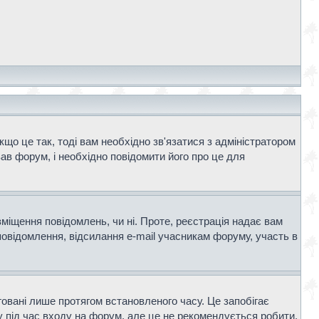
що це так, тоді вам необхідно зв'язатися з адміністратором
ав форум, і необхідно повідомити його про це для
зміщення повідомлень, чи ні. Проте, реєстрація надає вам
повідомлення, відсилання e-mail учасникам форуму, участь в
говані лише протягом встановленого часу. Це запобігає
 під час входу на форум, але це не рекомендується робити,