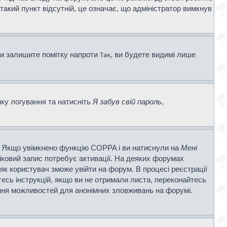
 такий пункт відсутній, це означає, що адміністратор вимкнув
ви залишите помітку напроти
, ви будете видимі лише
Так
нку логування та натисніть
Я забув свій пароль
,
ві. Якщо увімкнено функцію COPPA і ви натиснули на
Мені
ліковий запис потребує активації. На деяких форумах
 як користувач зможе увійти на форум. В процесі реєстрації
есь інструкцій, якщо ви не отримали листа, переконайтесь
ення можливостей для анонімних зловживань на форумі.