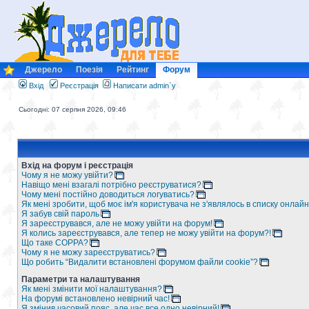
Джерело
Поезія
Рейтинг
Форум
Вхід
Реєстрація
Написати admin`у
Сьогодні: 07 серпня 2026, 09:46
Вхід на форум і реєстрація
Чому я не можу увійти?
Навіщо мені взагалі потрібно реєструватися?
Чому мені постійно доводиться логуватись?
Як мені зробити, щоб моє ім'я користувача не з'являлось в списку онлайн
Я забув свій пароль
Я зареєструвався, але не можу увійти на форум!
Я колись зареєструвався, але тепер не можу увійти на форум?!
Що таке COPPA?
Чому я не можу зареєструватись?
Що робить “Видалити встановлені форумом файли cookie”?
Параметри та налаштування
Як мені змінити мої налаштування?
На форумі встановлено невірний час!
Я змінив часовий пояс, але час все одно невірний!