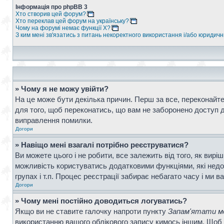
Інформація про phpBB 3
Хто створив цей форум?
Хто переклав цей форум на українську?
Чому на форумі немає функції X?
З ким мені зв'язатись з питань некоректного використання і/або юридич
» Чому я не можу увійти?
На це може бути декілька причин. Перш за все, переконайтес
для того, щоб переконатись, що вам не заборонено доступ д
виправлення помилки.
Догори
» Навіщо мені взагалі потрібно реєструватися?
Ви можете цього і не робити, все залежить від того, як вир
можливість користуватись додатковими функціями, які недос
групах і т.п. Процес реєстрації забирає небагато часу і ми в
Догори
» Чому мені постійно доводиться логуватись?
Якщо ви не ставите галочку напроти пункту
Запам'ятати ме
використанню вашого облікового запису кимось іншим. Щоб 