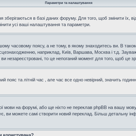
Параметри та налаштування
 зберігаються в базі даних форуму. Для того, щоб змінити їх, в
мінити усі ваші налаштування та параметри.
ому часовому поясу, а не тому, в якому знаходитесь ви. В таком
сцезнаходженню, наприклад, Київ, Варшава, Москва і т.д. Зауваж
и незареєстровані, то це непоганий момент для того, щоб це зр
й пояс та літній час , але час все одно невірний, значить годин
ої мови на форумі, або ще ніхто не переклав phpBB на вашу мову
нує, ви можете самі створити новий переклад. Більш детальну і
ем користувача?