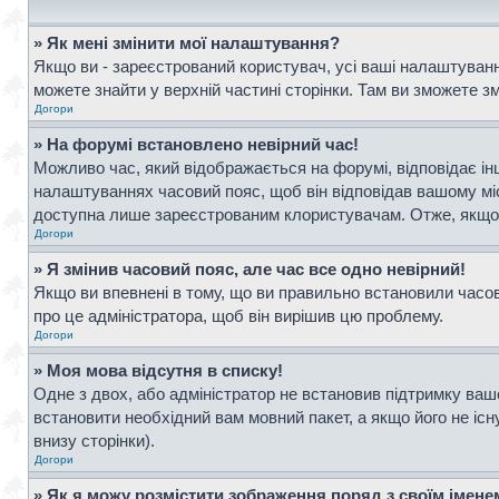
» Як мені змінити мої налаштування?
Якщо ви - зареєстрований користувач, усі ваші налаштування
можете знайти у верхній частині сторінки. Там ви зможете з
Догори
» На форумі встановлено невірний час!
Можливо час, який відображається на форумі, відповідає інш
налаштуваннях часовий пояс, щоб він відповідав вашому мі
доступна лише зареєстрованим клористувачам. Отже, якщо в
Догори
» Я змінив часовий пояс, але час все одно невірний!
Якщо ви впевнені в тому, що ви правильно встановили часови
про це адміністратора, щоб він вирішив цю проблему.
Догори
» Моя мова відсутня в списку!
Одне з двох, або адміністратор не встановив підтримку ваш
встановити необхідний вам мовний пакет, а якщо його не іс
внизу сторінки).
Догори
» Як я можу розмістити зображення поряд з своїм імен