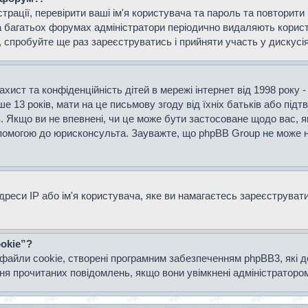
страції, перевірити ваші ім'я користувача та пароль та повторит
а багатьох форумах адміністратори періодично видаляють користу
спробуйте ще раз зареєструватись і прийняти участь у дискусія
захист та конфіденційність дітей в мережі інтернет від 1998 року 
е 13 років, мати на це письмову згоду від їхніх батьків або підт
ів. Якщо ви не впевнені, чи це може бути застосоване щодо вас, я
опомогою до юрисконсульта. Зауважте, що phpBB Group не може н
еси IP або ім'я користувача, яке ви намагаєтесь зареєструвати.
okie”?
файли cookie, створені програмним забезпеченням phpBB3, які 
ання прочитаних повідомлень, якщо вони увімкнені адміністраторо