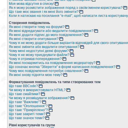
Моя мова відсутня в списку!
Як я можу розмістити зображення поряд з своїм іменем користувача?
Що таке моє звання і як мені його змінити?
Коли я натискаю на посилання “e-mail”, щоб написати листа користувачу
Створення повідомлень
Як мені створити тему на форумі?
Як мені відредагувати або видалити повідомлення?
Як мені додати підпис до мого повідомлення?
Як мені створити опитування?
Чому я не можу додати більше варіантів відповідей для свого опитуванн
Як мені змінити або видалити опитування?
Чому мені недоступні деякі форуми?
Чому я не можу приєднувати файли?
Чому я отримав попередження?
Як мені поскаржитись на повідомлення модератору?
Що означає кнопка “Зберегти” в формі написання повідомлення?
Чому моє повідомлення потребує схвалення?
Як мені знову підняти мою тему?
Форматування повідомлень та типи створюваних тем
Що таке BBCode?
Чи можу я використовувати HTML?
Що таке смайлики?
Чи можу я розміщувати зображення?
Що таке “Важливо”?
Що таке “Оголошення”?
Що таке “Прикріплено”?
Що таке закриті теми?
Що таке значок теми?
Рівні користувачів та групи