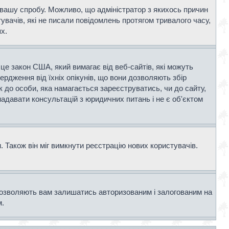
и вашу спробу. Можливо, що адміністратор з якихось причин
вачів, які не писали повідомлень протягом тривалого часу,
х.
- це закон США, який вимагає від веб-сайтів, які можуть
вердження від їхніх опікунів, що вони дозволяють збір
к до особи, яка намагається зареєструватись, чи до сайту,
адавати консультацій з юридичних питань і не є об'єктом
 Також він міг вимкнути реєстрацію нових користувачів.
дозволяють вам залишатись авторизованим і залогованим на
м.