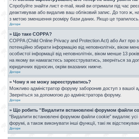
Спробуйте знайти лист e-mail, який ви отримали під час реє
деактивував або видалив ваш обліковий запис. До того ж, н
з метою зменшення розміру бази даних. Якщо це трапилось, 
Догори
» Що таке COPPA?
COPPA (Child Online Privacy and Protection Act) або Акт про 
потенційно збирати інформацію від неповнолітніх, віком менш
особистої інформації від неповнолітніх, віком менше 13 рок
на якому ви намагаєтесь зареєструватись, зверніться за д
юридичних відносин, окрім вказаних нижче.
Догори
» Чому я не можу зареєструватись?
Можливо адміністратор форуму заборонив доступ з вашої адр
Зверніться за допомогою до адміністратора форуму.
Догори
» Що робить “Видалити встановлені форумом файли co
“Видалити встановлені форумом файли cookie” видаляє усі 
форумі, а також виконувати інші функції, такі як відстежув
Догори