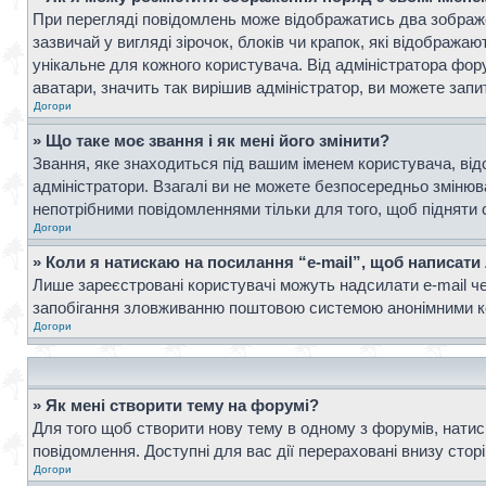
При перегляді повідомлень може відображатись два зображ
зазвичай у вигляді зірочок, блоків чи крапок, які відображ
унікальне для кожного користувача. Від адміністратора фор
аватари, значить так вирішив адміністратор, ви можете запи
Догори
» Що таке моє звання і як мені його змінити?
Звання, яке знаходиться під вашим іменем користувача, від
адміністратори. Взагалі ви не можете безпосередньо зміню
непотрібними повідомленнями тільки для того, щоб підняти 
Догори
» Коли я натискаю на посилання “e-mail”, щоб написати
Лише зареєстровані користувачі можуть надсилати e-mail ч
запобігання зловживанню поштовою системою анонімними к
Догори
» Як мені створити тему на форумі?
Для того щоб створити нову тему в одному з форумів, натисн
повідомлення. Доступні для вас дії перераховані внизу стор
Догори