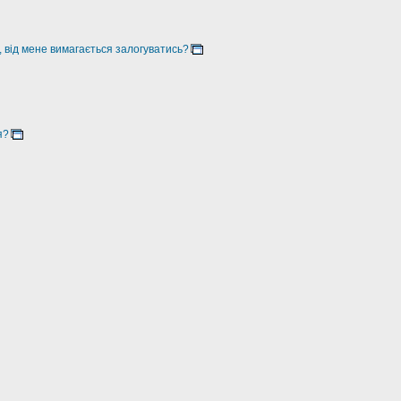
, від мене вимагається залогуватись?
я?