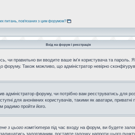
них питань, пов'язаних з цим форумом?
Вхід на форум і реєстрація
ь, чи правильно ви вводите ваше ім'я користувача та пароль. Як
о форуму. Також можливо, що адміністратор невірно сконфігурув
ішив адміністратор форуму, чи потрібно вам реєструватись для ро
тупні для анонімних користувачів, такими як аватари, приватні 
ам радимо пройти його.
не з цього комп'ютера
під час входу на форум, ви будете зало
залишатись залогованим, поставте галочку напроти цього пункту