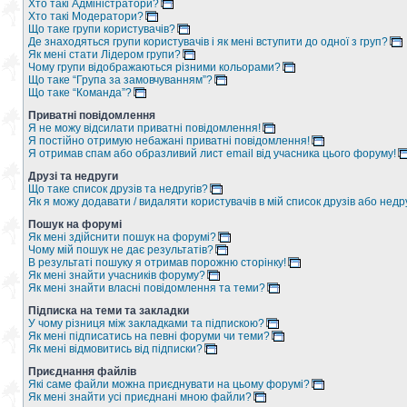
Хто такі Адміністратори?
Хто такі Модератори?
Що таке групи користувачів?
Де знаходяться групи користувачів і як мені вступити до одної з груп?
Як мені стати Лідером групи?
Чому групи відображаються різними кольорами?
Що таке “Група за замовчуванням”?
Що таке “Команда”?
Приватні повідомлення
Я не можу відсилати приватні повідомлення!
Я постійно отримую небажані приватні повідомлення!
Я отримав спам або образливий лист email від учасника цього форуму!
Друзі та недруги
Що таке список друзів та недругів?
Як я можу додавати / видаляти користувачів в мій список друзів або недр
Пошук на форумі
Як мені здійснити пошук на форумі?
Чому мій пошук не дає результатів?
В результаті пошуку я отримав порожню сторінку!
Як мені знайти учасників форуму?
Як мені знайти власні повідомлення та теми?
Підписка на теми та закладки
У чому різниця між закладками та підпискою?
Як мені підписатись на певні форуми чи теми?
Як мені відмовитись від підписки?
Приєднання файлів
Які саме файли можна приєднувати на цьому форумі?
Як мені знайти усі приєднані мною файли?