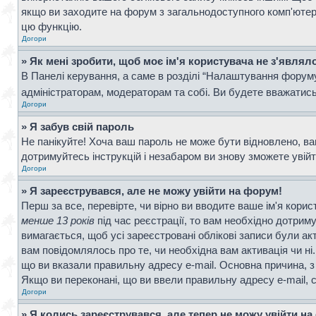
якщо ви заходите на форум з загальнодоступного комп'ютера, 
цю функцію.
Догори
» Як мені зробити, щоб моє ім'я користувача не з'являл
В Панелі керування, а саме в розділі “Налаштування форум
адміністраторам, модераторам та собі. Ви будете вважатис
Догори
» Я забув свій пароль
Не панікуйте! Хоча ваш пароль не може бути відновлено, ва
дотримуйтесь інструкцій і незабаром ви знову зможете увій
Догори
» Я зареєструвався, але не можу увійти на форум!
Перш за все, перевірте, чи вірно ви вводите ваше ім'я кор
менше 13 років
під час реєстрації, то вам необхідно дотрим
вимагається, щоб усі зареєстровані облікові записи були ак
вам повідомлялось про те, чи необхідна вам активація чи н
що ви вказали правильну адресу e-mail. Основна причина, з
Якщо ви переконані, що ви ввели правильну адресу e-mail, 
Догори
» Я колись зареєструвався, але тепер не можу увійти н