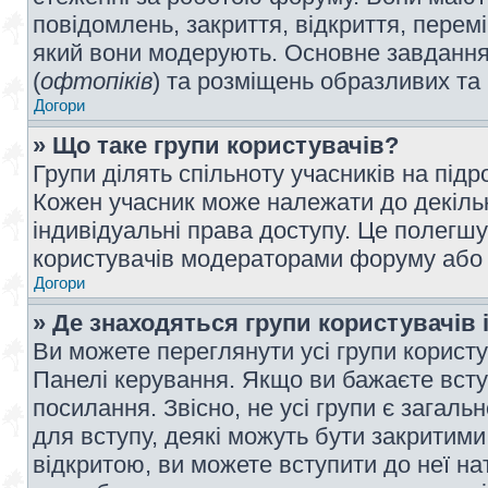
повідомлень, закриття, відкриття, перем
який вони модерують. Основне завдання 
(
офтопіків
) та розміщень образливих та
Догори
» Що таке групи користувачів?
Групи ділять спільноту учасників на під
Кожен учасник може належати до декілько
індивідуальні права доступу. Це полегшу
користувачів модераторами форуму або н
Догори
» Де знаходяться групи користувачів і
Ви можете переглянути усі групи користу
Панелі керування. Якщо ви бажаєте вступ
посилання. Звісно, не усі групи є загал
для вступу, деякі можуть бути закритими
відкритою, ви можете вступити до неї на