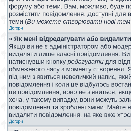
форуму або теми. Вам, можливо, буде по
розмістити повідомлення. Доступні для в
теми (
Ви можете створювати нові теми
Догори
» Як мені відредагувати або видалит
Якщо ви не є адміністратором або модер
видаляти лише власні повідомлення. Ви
натиснувши кнопку
редагувати
для відп
обмеженого часу з моменту створення. Я
під ним з'явиться невеличкий напис, який
повідомлення і коли це відбулось востан
це повідомлення; воно не з'явиться, як
хоча, у такому випадку, вони можуть за
повідомлення та зроблені зміни. Майте н
видалити повідомлення, на яке вже хтось
Догори