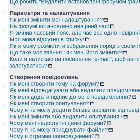
Що робить “Видалити встановлені форумом файл
Параметри та налаштування
Як мені змінити мої налаштування?
На форумі встановлено невірний час!
Я змінив часовий пояс, але час все одно невірни
Моя мова відсутня в списку!
Як я можу розмістити зображення поряд з своїм 
Що таке моє звання і як мені його змінити?
Коли я натискаю на посилання “e-mail”, щоб напи
залогуватись?
Створення повідомлень
Як мені створити тему на форумі?
Як мені відредагувати або видалити повідомлен
Як мені додати підпис до мого повідомлення?
Як мені створити опитування?
Чому я не можу додати більше варіантів відпові
Як мені змінити або видалити опитування?
Чому мені недоступні деякі форуми?
Чому я не можу приєднувати файли?
Чому я отримав попередження?