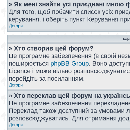
» Як мені знайти усі приєднані мною
Для того, щоб побачити список усіх при
керування, і оберіть пункт Керування п
Догори
Інф
» Хто створив цей форум?
Це програмне забезпечення (в своїй незм
поширюється
phpBB Group
. Воно доступ
Licence і може вільно розповсюджуватис
перейдіть за посиланням.
Догори
» Хто переклав цей форум на українс
Це програмне забезпечення перекладен
Переклад також доступний за умовами ліц
розповсюджуватись. Для отримання дода
Догори