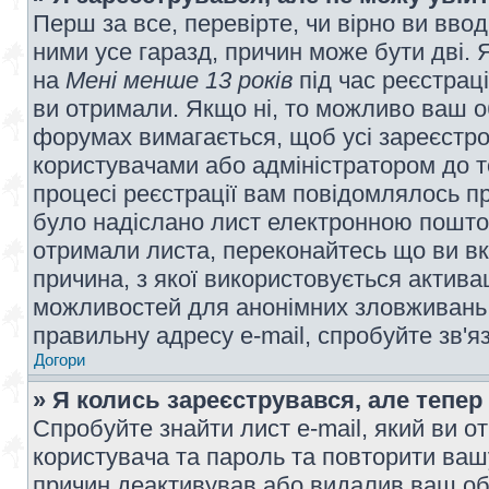
Перш за все, перевірте, чи вірно ви вво
ними усе гаразд, причин може бути дві.
на
Мені менше 13 років
під час реєстраці
ви отримали. Якщо ні, то можливо ваш о
форумах вимагається, щоб усі зареєстров
користувачами або адміністратором до т
процесі реєстрації вам повідомлялось пр
було надіслано лист електронною поштою
отримали листа, переконайтесь що ви вк
причина, з якої використовується актива
можливостей для анонімних зловживань 
правильну адресу e-mail, спробуйте зв'я
Догори
» Я колись зареєструвався, але тепер
Спробуйте знайти лист e-mail, який ви от
користувача та пароль та повторити ваш
причин деактивував або видалив ваш обл