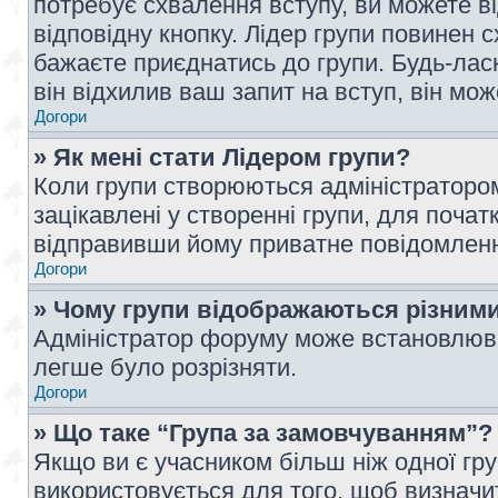
потребує схвалення вступу, ви можете ві
відповідну кнопку. Лідер групи повинен 
бажаєте приєднатись до групи. Будь-ласк
він відхилив ваш запит на вступ, він мож
Догори
» Як мені стати Лідером групи?
Коли групи створюються адміністратором
зацікавлені у створенні групи, для почат
відправивши йому приватне повідомлен
Догори
» Чому групи відображаються різним
Адміністратор форуму може встановлюва
легше було розрізняти.
Догори
» Що таке “Група за замовчуванням”?
Якщо ви є учасником більш ніж одної гр
використовується для того, щоб визначит