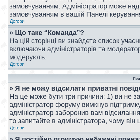
замовчуванням. Адміністратор може над
замовчуванням в вашій Панелі керуванн
Догори
» Що таке “Команда”?
На цій сторінці ви знайдете список учас
включаючи адміністраторів та модератор
модерують.
Догори
При
» Я не можу відсилати приватні пові
На це може бути три причини: 1) ви не з
адміністратор форуму вимкнув підтримку
адміністратор заборонив вам відсиланн
то запитайте в адміністратора, чому він 
Догори
» Я постійно отримую небажані прива