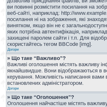
дозволив приєднання файлів, ви зможет
ви повинні розмістити посилання на зоб
веб-сайті, наприклад: http://www.example
посилання ні на зображення, які знаход
винятком, якщо він не є загальнодоступн
яких потрібна автентифікація, наприклад,
захищені паролем сайти і т.п. Для відо
скористайтесь тегом BBCode [img].
Догори
» Що таке “Важливо”?
Важливі оголошення містять важливу інф
якнайшвидше. Вони відображаються в ве
керування. Можливість написання вами 
встановлених адміністратором.
Догори
» Що таке “Оголошення”?
Оголошення найчастіше містять важливу