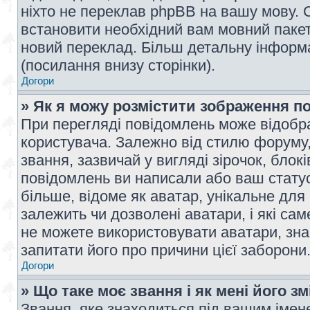
ніхто не переклав phpBB на вашу мову. 
встановити необхідний вам мовний пакет,
новий переклад. Більш детальну інформ
(посилання внизу сторінки).
Догори
» Як я можу розмістити зображення п
При перегляді повідомлень може відобр
користувача. Залежно від стилю форуму
звання, зазвичай у вигляді зірочок, блокі
повідомлень ви написали або ваш статус
більше, відоме як аватар, унікальне для
залежить чи дозволені аватари, і які с
не можете використовувати аватари, зна
запитати його про причини цієї заборони
Догори
» Що таке моє звання і як мені його з
Звання, яке знаходиться під вашим імене