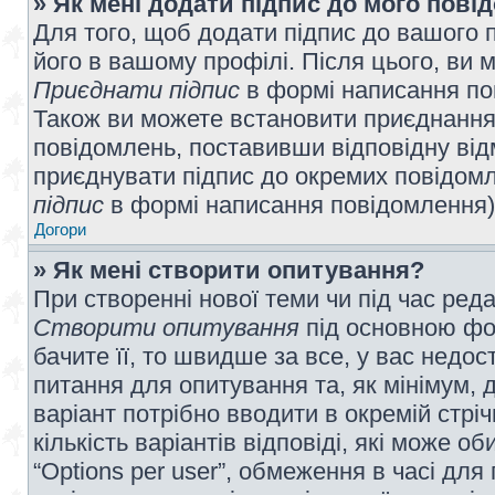
» Як мені додати підпис до мого пов
Для того, щоб додати підпис до вашого 
його в вашому профілі. Після цього, ви 
Приєднати підпис
в формі написання по
Також ви можете встановити приєднання
повідомлень, поставивши відповідну від
приєднувати підпис до окремих повідомл
підпис
в формі написання повідомлення)
Догори
» Як мені створити опитування?
При створенні нової теми чи під час ред
Створити опитування
під основною фо
бачите її, то швидше за все, у вас недо
питання для опитування та, як мінімум, д
варіант потрібно вводити в окремій стріч
кількість варіантів відповіді, які може 
“Options per user”, обмеження в часі для 