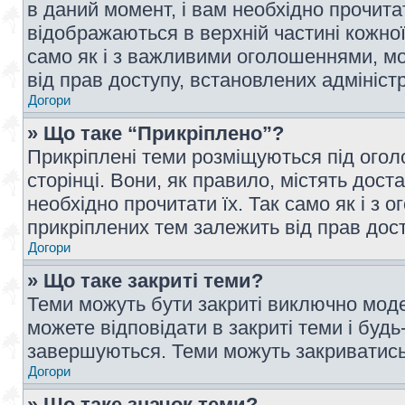
в даний момент, і вам необхідно прочи
відображаються в верхній частині кожної
само як і з важливими оголошеннями, м
від прав доступу, встановлених адмініс
Догори
» Що таке “Прикріплено”?
Прикріплені теми розміщуються під ого
сторінці. Вони, як правило, містять дос
необхідно прочитати їх. Так само як і з
прикріплених тем залежить від прав дос
Догори
» Що таке закриті теми?
Теми можуть бути закриті виключно мод
можете відповідати в закриті теми і буд
завершуються. Теми можуть закриватись 
Догори
» Що таке значок теми?