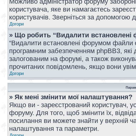
Можливо адміністратор форуму заборонив
користувача, яке ви намагаєтесь зареєст
користувачів. Зверніться за допомогою 
Догори
» Що робить “Видалити встановлені 
“Видалити встановлені форумом файли co
програмним забезпеченням phpBB3, які 
залогованим на форумі, а також виконува
прочитаних повідомлень, якщо вони увім
Догори
Парам
» Як мені змінити мої налаштування?
Якщо ви - зареєстрований користувач, ус
форуму. Для того, щоб змінити їх, відві
посилання ви можете знайти у верхній ча
налаштування та параметри.
Догори