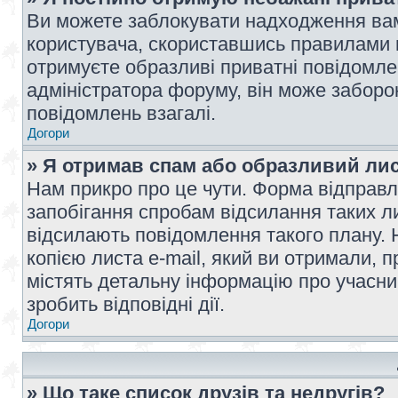
Ви можете заблокувати надходження вам
користувача, скориставшись правилами 
отримуєте образливі приватні повідомлен
адміністратора форуму, він може забор
повідомлень взагалі.
Догори
» Я отримав спам або образливий лис
Нам прикро про це чути. Форма відправл
запобігання спробам відсилання таких лис
відсилають повідомлення такого плану. 
копією листа e-mail, який ви отримали, 
містять детальну інформацію про учасник
зробить відповідні дії.
Догори
» Що таке список друзів та недругів?