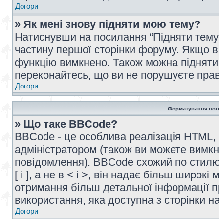
Догори
» Як мені знову підняти мою тему?
Натиснувши на посилання “Підняти тему” 
частину першої сторінки форуму. Якщо в
функцію вимкнено. Також можна підняти 
переконайтесь, що ви не порушуєте прав
Догори
Форматування пов
» Що таке BBCode?
BBCode - це особлива реалізація HTML,
адміністратором (також ви можете вимкн
повідомлення). BBCode схожий по стилю
[ і ], а не в < і >, він надає більш широ
отримання більш детальної інформації п
використання, яка доступна з сторінки 
Догори