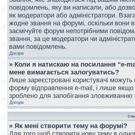
повідомлень, яку ви написали, або дозво
як модератори або адміністратори. Взаг
жодне звання на форумі, оскільки вони 
засмічуйте форум непотрібними повідомл
звання, за це модератори чи адміністра
вами повідомлень.
Догори
» Коли я натискаю на посилання “e-ma
мене вимагається залогуватись?
Лише зареєстровані користувачі можуть 
форму відправлення e-mail, і лише якщо
зроблено для запобігання зловживанню
Догори
Ств
» Як мені створити тему на форумі?
Для того щоб створити нову тему в одному