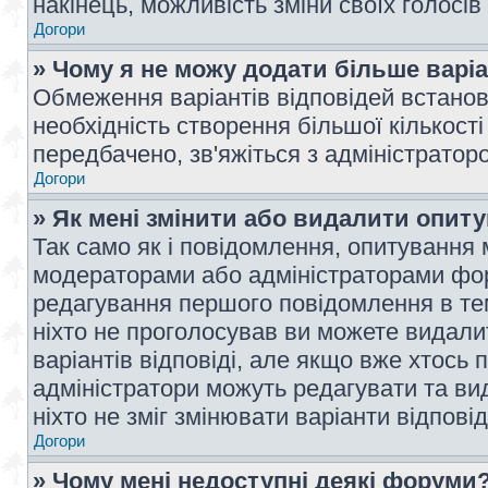
накінець, можливість зміни своїх голосі
Догори
» Чому я не можу додати більше варі
Обмеження варіантів відповідей встано
необхідність створення більшої кількості
передбачено, зв'яжіться з адміністратор
Догори
» Як мені змінити або видалити опит
Так само як і повідомлення, опитування
модераторами або адміністраторами фор
редагування першого повідомлення в тем
ніхто не проголосував ви можете видали
варіантів відповіді, але якщо вже хтось
адміністратори можуть редагувати та ви
ніхто не зміг змінювати варіанти відповід
Догори
» Чому мені недоступні деякі форуми