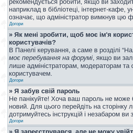
рекомендується робити, якщо ви заходит
наприклад в бібліотеці, інтернет-кафе, ун
означає, що адміністратор вимкнув цю ф
Догори
» Як мені зробити, щоб моє ім'я кори
користувачів?
В Панелі керування, а саме в розділі “
моє перебування на форумі
, якщо ви за
лише адміністраторам, модераторам та 
користувачем.
Догори
» Я забув свій пароль
Не панікуйте! Хоча ваш пароль не може 
новий. Для цього перейдіть на сторінку 
дотримуйтесь інструкцій і незабаром ви 
Догори
» Я зареєструвався, але не можу увій