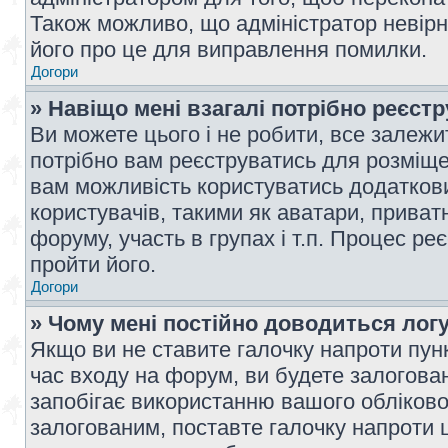
Також можливо, що адміністратор невірн
його про це для виправлення помилки.
Догори
» Навіщо мені взагалі потрібно реєст
Ви можете цього і не робити, все залежит
потрібно вам реєструватись для розміщен
вам можливість користуватись додаткови
користувачів, такими як аватари, приват
форуму, участь в групах і т.п. Процес ре
пройти його.
Догори
» Чому мені постійно доводиться лог
Якщо ви не ставите галочку напроти пун
час входу на форум, ви будете залогова
запобігає використанню вашого обліков
залогованим, поставте галочку напроти ц