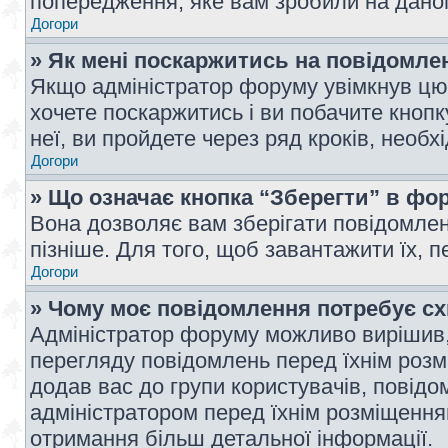
попередження, яке вам зробили на даном
Догори
» Як мені поскаржитись на повідомл
Якщо адміністратор форуму увімкнув цю 
хочете поскаржитись і ви побачите кноп
неї, ви пройдете через ряд кроків, необ
Догори
» Що означає кнопка “Зберегти” в фо
Вона дозволяє вам зберігати повідомлен
пізніше. Для того, щоб завантажити їх, 
Догори
» Чому моє повідомлення потребує с
Адміністратор форуму можливо вирішив,
перегляду повідомлень перед їхнім роз
додав вас до групи користувачів, повід
адміністратором перед їхнім розміщенням
отримання більш детальної інформації.