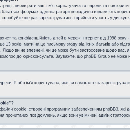
страції, перевірити ваші ім'я користувача та пароль та повторит
а багатьох форумах адміністратори періодично видаляють користу
спробуйте ще раз зареєструватись і прийняти участь у дискусія
захист та конфіденційність дітей в мережі інтернет від 1998 року 
е 13 років, мати на це письмову згоду від їхніх батьків або підт
ів. Якщо ви не впевнені, чи це може бути застосоване щодо вас, я
опомогою до юрисконсульта. Зауважте, що phpBB Group не може н
еси IP або ім'я користувача, яке ви намагаєтесь зареєструвати.
okie”?
файли cookie, створені програмним забезпеченням phpBB3, які 
ання прочитаних повідомлень, якщо вони увімкнені адміністраторо