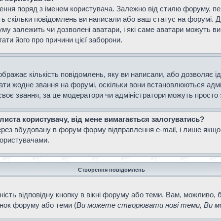
ення поряд з іменем користувача. Залежно від стилю форуму, п
ають скільки повідомлень ви написали або ваш статус на форумі. 
уму залежить чи дозволені аватари, і які саме аватари можуть 
тати його про причини цієї заборони.
ображає кількість повідомлень, яку ви написали, або дозволяє і
вати жодне звання на форумі, оскільки вони встановлюються адм
своє звання, за це модератори чи адміністратори можуть просто
 листа користувачу, від мене вимагається залогуватись?
ерез вбудовану в форум форму відправлення e-mail, і лише якщо
ористувачами.
Створення повідомлень
ість відповідну кнопку в вікні форуму або теми. Вам, можливо, 
інок форуму або теми (
Ви можете створювати нові теми, Ви мо