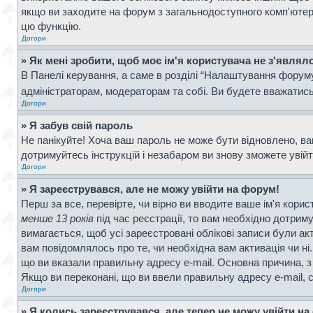
якщо ви заходите на форум з загальнодоступного комп'ютера, 
цю функцію.
Догори
» Як мені зробити, щоб моє ім'я користувача не з'являл
В Панелі керування, а саме в розділі “Налаштування форум
адміністраторам, модераторам та собі. Ви будете вважатис
Догори
» Я забув свій пароль
Не панікуйте! Хоча ваш пароль не може бути відновлено, ва
дотримуйтесь інструкцій і незабаром ви знову зможете увій
Догори
» Я зареєструвався, але не можу увійти на форум!
Перш за все, перевірте, чи вірно ви вводите ваше ім'я кор
менше 13 років
під час реєстрації, то вам необхідно дотрим
вимагається, щоб усі зареєстровані облікові записи були ак
вам повідомлялось про те, чи необхідна вам активація чи н
що ви вказали правильну адресу e-mail. Основна причина, з
Якщо ви переконані, що ви ввели правильну адресу e-mail, 
Догори
» Я колись зареєструвався, але тепер не можу увійти н