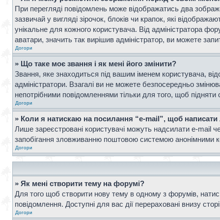
При перегляді повідомлень може відображатись два зображ
зазвичай у вигляді зірочок, блоків чи крапок, які відображ
унікальне для кожного користувача. Від адміністратора фор
аватари, значить так вирішив адміністратор, ви можете запи
Догори
» Що таке моє звання і як мені його змінити?
Звання, яке знаходиться під вашим іменем користувача, від
адміністратори. Взагалі ви не можете безпосередньо зміню
непотрібними повідомленнями тільки для того, щоб підняти 
Догори
» Коли я натискаю на посилання “e-mail”, щоб написати
Лише зареєстровані користувачі можуть надсилати e-mail ч
запобігання зловживанню поштовою системою анонімними к
Догори
» Як мені створити тему на форумі?
Для того щоб створити нову тему в одному з форумів, натисн
повідомлення. Доступні для вас дії перераховані внизу стор
Догори