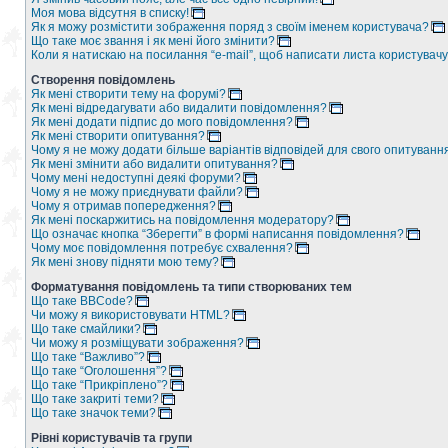
Моя мова відсутня в списку!
Як я можу розмістити зображення поряд з своїм іменем користувача?
Що таке моє звання і як мені його змінити?
Коли я натискаю на посилання “e-mail”, щоб написати листа користувачу
Створення повідомлень
Як мені створити тему на форумі?
Як мені відредагувати або видалити повідомлення?
Як мені додати підпис до мого повідомлення?
Як мені створити опитування?
Чому я не можу додати більше варіантів відповідей для свого опитуванн
Як мені змінити або видалити опитування?
Чому мені недоступні деякі форуми?
Чому я не можу приєднувати файли?
Чому я отримав попередження?
Як мені поскаржитись на повідомлення модератору?
Що означає кнопка “Зберегти” в формі написання повідомлення?
Чому моє повідомлення потребує схвалення?
Як мені знову підняти мою тему?
Форматування повідомлень та типи створюваних тем
Що таке BBCode?
Чи можу я використовувати HTML?
Що таке смайлики?
Чи можу я розміщувати зображення?
Що таке “Важливо”?
Що таке “Оголошення”?
Що таке “Прикріплено”?
Що таке закриті теми?
Що таке значок теми?
Рівні користувачів та групи