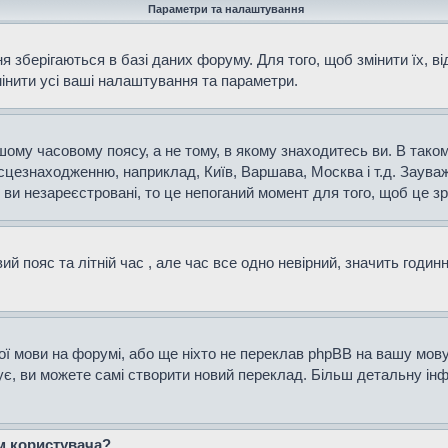
Параметри та налаштування
 зберігаються в базі даних форуму. Для того, щоб змінити їх, в
мінити усі ваші налаштування та параметри.
ому часовому поясу, а не тому, в якому знаходитесь ви. В таком
сцезнаходженню, наприклад, Київ, Варшава, Москва і т.д. Зауваж
и незареєстровані, то це непоганий момент для того, щоб це зр
й пояс та літній час , але час все одно невірний, значить годин
ої мови на форумі, або ще ніхто не переклав phpBB на вашу мову
нує, ви можете самі створити новий переклад. Більш детальну і
ем користувача?