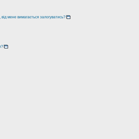
, від мене вимагається залогуватись?
я?