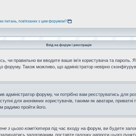
них питань, пов'язаних з цим форумом?
Вхід на форум і реєстрація
ь, чи правильно ви вводите ваше ім'я користувача та пароль. Як
о форуму. Також можливо, що адміністратор невірно сконфігурув
ішив адміністратор форуму, чи потрібно вам реєструватись для ро
тупні для анонімних користувачів, такими як аватари, приватні 
ам радимо пройти його.
не з цього комп'ютера
під час входу на форум, ви будете зало
залишатись залогованим, поставте галочку напроти цього пункту