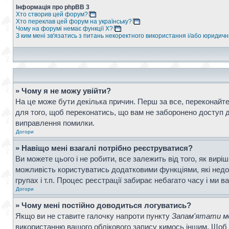
Інформація про phpBB 3
Хто створив цей форум?
Хто переклав цей форум на українську?
Чому на форумі немає функції X?
З ким мені зв'язатись з питань некоректного використання і/або юридич
» Чому я не можу увійти?
На це може бути декілька причин. Перш за все, переконайтес
для того, щоб переконатись, що вам не заборонено доступ д
виправлення помилки.
Догори
» Навіщо мені взагалі потрібно реєструватися?
Ви можете цього і не робити, все залежить від того, як вир
можливість користуватись додатковими функціями, які недос
групах і т.п. Процес реєстрації забирає небагато часу і ми в
Догори
» Чому мені постійно доводиться логуватись?
Якщо ви не ставите галочку напроти пункту
Запам'ятати ме
використанню вашого облікового запису кимось іншим. Щоб 