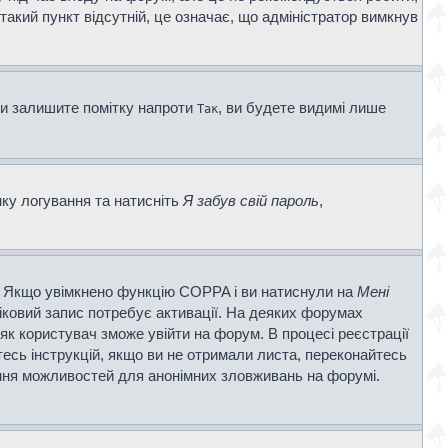
 такий пункт відсутній, це означає, що адміністратор вимкнув
ви залишите помітку напроти
, ви будете видимі лише
Так
нку логування та натисніть
Я забув свій пароль
,
ві. Якщо увімкнено функцію COPPA і ви натиснули на
Мені
ліковий запис потребує активації. На деяких форумах
 як користувач зможе увійти на форум. В процесі реєстрації
есь інструкцій, якщо ви не отримали листа, переконайтесь
ення можливостей для анонімних зловживань на форумі.