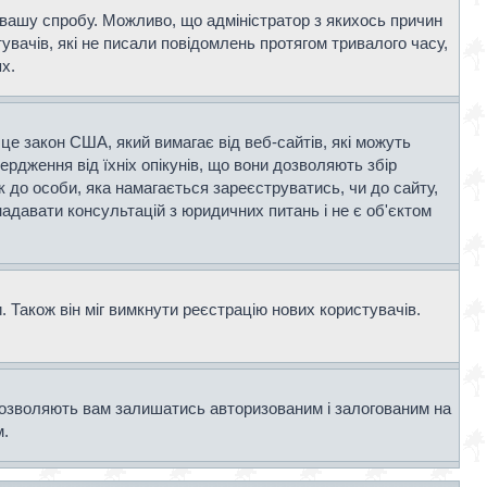
и вашу спробу. Можливо, що адміністратор з якихось причин
вачів, які не писали повідомлень протягом тривалого часу,
х.
- це закон США, який вимагає від веб-сайтів, які можуть
вердження від їхніх опікунів, що вони дозволяють збір
к до особи, яка намагається зареєструватись, чи до сайту,
адавати консультацій з юридичних питань і не є об'єктом
 Також він міг вимкнути реєстрацію нових користувачів.
дозволяють вам залишатись авторизованим і залогованим на
м.