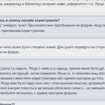
наприклад в бібліотеці, інтернет-кафе, університеті і т.п. Якщо
ось в списку онлайн користувачів?
у” знайдіть пункт
Приховати моє перебування на форумі
, якщо 
ь прихованим користувачем.
м легко може бути створено новий. Для цього перейдіть на сторі
ти на форум.
истувача та пароль. Якщо з ними усе гаразд, причин може бути д
уватись інструкцій, які ви отримали. Якщо ні, то можливо ваш об
тивовані самостійно користувачами або адміністратором до того,
і. Якщо вам було надіслано лист електронною поштою, дотримуйт
 якої використовується активація облікового запису - це зменш
спробуйте зв'язатись з адміністратором форуму.
а форум?!