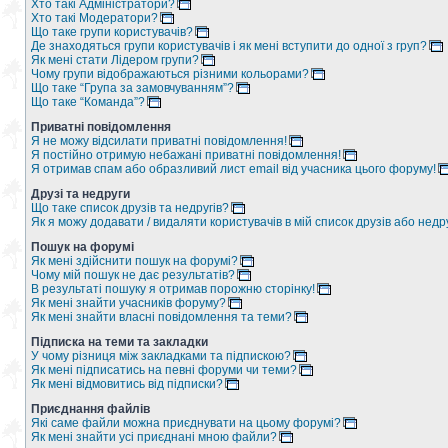
Хто такі Адміністратори?
Хто такі Модератори?
Що таке групи користувачів?
Де знаходяться групи користувачів і як мені вступити до одної з груп?
Як мені стати Лідером групи?
Чому групи відображаються різними кольорами?
Що таке “Група за замовчуванням”?
Що таке “Команда”?
Приватні повідомлення
Я не можу відсилати приватні повідомлення!
Я постійно отримую небажані приватні повідомлення!
Я отримав спам або образливий лист email від учасника цього форуму!
Друзі та недруги
Що таке список друзів та недругів?
Як я можу додавати / видаляти користувачів в мій список друзів або недр
Пошук на форумі
Як мені здійснити пошук на форумі?
Чому мій пошук не дає результатів?
В результаті пошуку я отримав порожню сторінку!
Як мені знайти учасників форуму?
Як мені знайти власні повідомлення та теми?
Підписка на теми та закладки
У чому різниця між закладками та підпискою?
Як мені підписатись на певні форуми чи теми?
Як мені відмовитись від підписки?
Приєднання файлів
Які саме файли можна приєднувати на цьому форумі?
Як мені знайти усі приєднані мною файли?