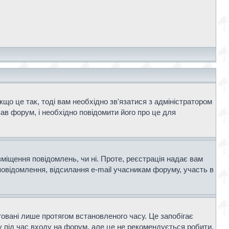
що це так, тоді вам необхідно зв'язатися з адміністратором
ав форум, і необхідно повідомити його про це для
зміщення повідомлень, чи ні. Проте, реєстрація надає вам
повідомлення, відсилання e-mail учасникам форуму, участь в
говані лише протягом встановленого часу. Це запобігає
 під час входу на форум, але це не рекомендується робити,