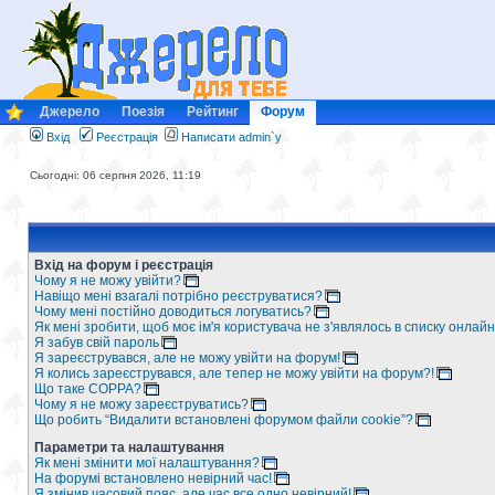
Джерело
Поезія
Рейтинг
Форум
Вхід
Реєстрація
Написати admin`у
Сьогодні: 06 серпня 2026, 11:19
Вхід на форум і реєстрація
Чому я не можу увійти?
Навіщо мені взагалі потрібно реєструватися?
Чому мені постійно доводиться логуватись?
Як мені зробити, щоб моє ім'я користувача не з'являлось в списку онлайн
Я забув свій пароль
Я зареєструвався, але не можу увійти на форум!
Я колись зареєструвався, але тепер не можу увійти на форум?!
Що таке COPPA?
Чому я не можу зареєструватись?
Що робить “Видалити встановлені форумом файли cookie”?
Параметри та налаштування
Як мені змінити мої налаштування?
На форумі встановлено невірний час!
Я змінив часовий пояс, але час все одно невірний!