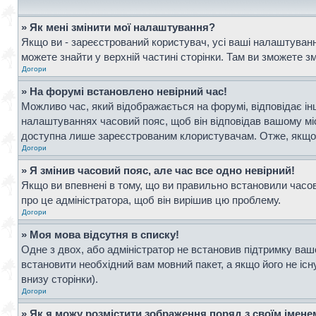
» Як мені змінити мої налаштування?
Якщо ви - зареєстрований користувач, усі ваші налаштування
можете знайти у верхній частині сторінки. Там ви зможете з
Догори
» На форумі встановлено невірний час!
Можливо час, який відображається на форумі, відповідає інш
налаштуваннях часовий пояс, щоб він відповідав вашому мі
доступна лише зареєстрованим клористувачам. Отже, якщо в
Догори
» Я змінив часовий пояс, але час все одно невірний!
Якщо ви впевнені в тому, що ви правильно встановили часови
про це адміністратора, щоб він вирішив цю проблему.
Догори
» Моя мова відсутня в списку!
Одне з двох, або адміністратор не встановив підтримку ваш
встановити необхідний вам мовний пакет, а якщо його не іс
внизу сторінки).
Догори
» Як я можу розмістити зображення поряд з своїм імен