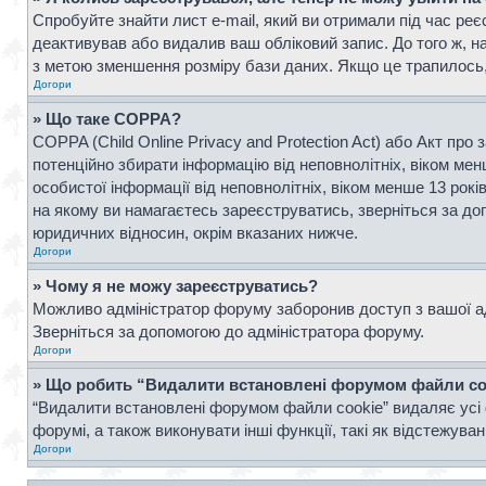
Спробуйте знайти лист e-mail, який ви отримали під час реє
деактивував або видалив ваш обліковий запис. До того ж, н
з метою зменшення розміру бази даних. Якщо це трапилось, 
Догори
» Що таке COPPA?
COPPA (Child Online Privacy and Protection Act) або Акт про 
потенційно збирати інформацію від неповнолітніх, віком менш
особистої інформації від неповнолітніх, віком менше 13 рок
на якому ви намагаєтесь зареєструватись, зверніться за д
юридичних відносин, окрім вказаних нижче.
Догори
» Чому я не можу зареєструватись?
Можливо адміністратор форуму заборонив доступ з вашої адр
Зверніться за допомогою до адміністратора форуму.
Догори
» Що робить “Видалити встановлені форумом файли co
“Видалити встановлені форумом файли cookie” видаляє усі 
форумі, а також виконувати інші функції, такі як відстежув
Догори