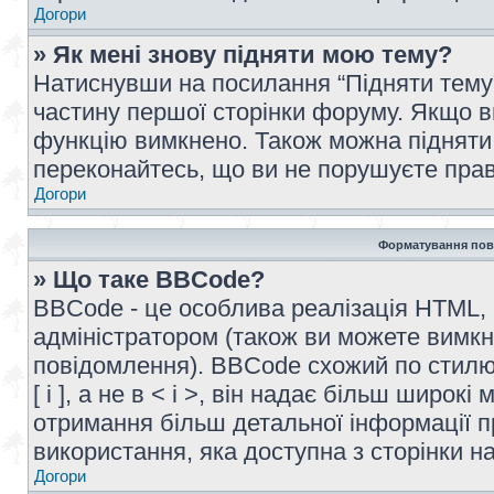
Догори
» Як мені знову підняти мою тему?
Натиснувши на посилання “Підняти тему” 
частину першої сторінки форуму. Якщо в
функцію вимкнено. Також можна підняти 
переконайтесь, що ви не порушуєте прав
Догори
Форматування пов
» Що таке BBCode?
BBCode - це особлива реалізація HTML,
адміністратором (також ви можете вимкн
повідомлення). BBCode схожий по стилю
[ і ], а не в < і >, він надає більш широ
отримання більш детальної інформації п
використання, яка доступна з сторінки 
Догори