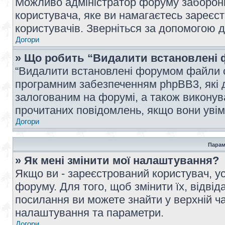
Можливо адміністратор форуму заборонив
користувача, яке ви намагаєтесь зареєст
користувачів. Зверніться за допомогою 
Догори
» Що робить “Видалити встановлені 
“Видалити встановлені форумом файли co
програмним забезпеченням phpBB3, які 
залогованим на форумі, а також виконува
прочитаних повідомлень, якщо вони увім
Догори
Парам
» Як мені змінити мої налаштування?
Якщо ви - зареєстрований користувач, ус
форуму. Для того, щоб змінити їх, відві
посилання ви можете знайти у верхній ча
налаштування та параметри.
Догори