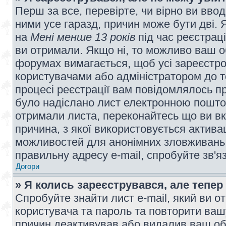
Перш за все, перевірте, чи вірно ви вво
ними усе гаразд, причин може бути дві.
на
Мені менше 13 років
під час реєстраці
ви отримали. Якщо ні, то можливо ваш о
форумах вимагається, щоб усі зареєстров
користувачами або адміністратором до т
процесі реєстрації вам повідомлялось пр
було надіслано лист електронною поштою
отримали листа, переконайтесь що ви вк
причина, з якої використовується актива
можливостей для анонімних зловживань 
правильну адресу e-mail, спробуйте зв'я
Догори
» Я колись зареєструвався, але тепер
Спробуйте знайти лист e-mail, який ви от
користувача та пароль та повторити ваш
причин деактивував або видалив ваш обл