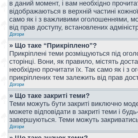
в даний момент, і вам необхідно прочи
відображаються в верхній частині кожної
само як і з важливими оголошеннями, м
від прав доступу, встановлених адмініс
Догори
» Що таке “Прикріплено”?
Прикріплені теми розміщуються під ого
сторінці. Вони, як правило, містять дос
необхідно прочитати їх. Так само як і з
прикріплених тем залежить від прав дос
Догори
» Що таке закриті теми?
Теми можуть бути закриті виключно мод
можете відповідати в закриті теми і буд
завершуються. Теми можуть закриватись 
Догори
» Що таке значок теми?