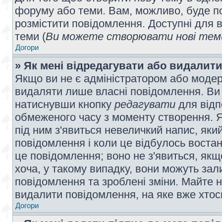
форуму або теми. Вам, можливо, буде по
розмістити повідомлення. Доступні для в
теми (
Ви можете створювати нові теми
Догори
» Як мені відредагувати або видалит
Якщо ви не є адміністратором або модер
видаляти лише власні повідомлення. Ви
натиснувши кнопку
редагувати
для відп
обмеженого часу з моменту створення. Я
під ним з'явиться невеличкий напис, який
повідомлення і коли це відбулось востан
це повідомлення; воно не з'явиться, як
хоча, у такому випадку, вони можуть за
повідомлення та зроблені зміни. Майте н
видалити повідомлення, на яке вже хтось
Догори