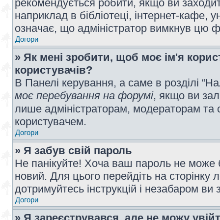
рекомендується робити, якщо ви заходит
наприклад в бібліотеці, інтернет-кафе, ун
означає, що адміністратор вимкнув цю ф
Догори
» Як мені зробити, щоб моє ім'я кори
користувачів?
В Панелі керування, а саме в розділі “
моє перебування на форумі
, якщо ви за
лише адміністраторам, модераторам та 
користувачем.
Догори
» Я забув свій пароль
Не панікуйте! Хоча ваш пароль не може 
новий. Для цього перейдіть на сторінку 
дотримуйтесь інструкцій і незабаром ви 
Догори
» Я зареєструвався, але не можу увій