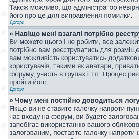
Також можливо, що адміністратор невірн
його про це для виправлення помилки.
Догори
» Навіщо мені взагалі потрібно реєст
Ви можете цього і не робити, все залежит
потрібно вам реєструватись для розміщен
вам можливість користуватись додаткови
користувачів, такими як аватари, приват
форуму, участь в групах і т.п. Процес ре
пройти його.
Догори
» Чому мені постійно доводиться лог
Якщо ви не ставите галочку напроти пун
час входу на форум, ви будете залогова
запобігає використанню вашого обліков
залогованим, поставте галочку напроти ц