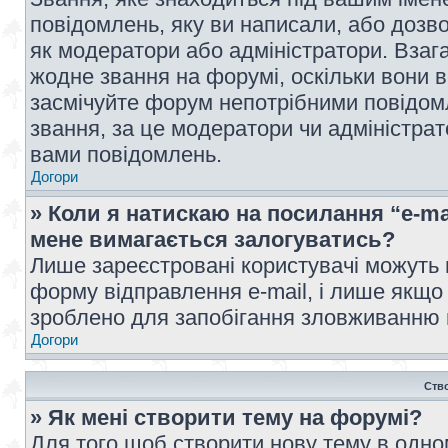
повідомлень, яку ви написали, або дозво
як модератори або адміністратори. Взаг
жодне звання на форумі, оскільки вони 
засмічуйте форум непотрібними повідомл
звання, за це модератори чи адміністра
вами повідомлень.
Догори
» Коли я натискаю на посилання “e-ma
мене вимагається залогуватись?
Лише зареєстровані користувачі можуть 
форму відправлення e-mail, і лише якщо
зроблено для запобігання зловживанню
Догори
Ств
» Як мені створити тему на форумі?
Для того щоб створити нову тему в одному