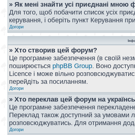
» Як мені знайти усі приєднані мною
Для того, щоб побачити список усіх при
керування, і оберіть пункт Керування п
Догори
Інф
» Хто створив цей форум?
Це програмне забезпечення (в своїй незм
поширюється
phpBB Group
. Воно доступ
Licence і може вільно розповсюджуватис
перейдіть за посиланням.
Догори
» Хто переклав цей форум на українс
Це програмне забезпечення перекладен
Переклад також доступний за умовами ліц
розповсюджуватись. Для отримання дода
Догори