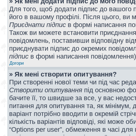
» Як мені додати підпис до мого пов
Для того, щоб додати підпис до вашого 
його в вашому профілі. Після цього, ви 
Приєднати підпис
в формі написання по
Також ви можете встановити приєднання
повідомлень, поставивши відповідну від
приєднувати підпис до окремих повідомл
підпис
в формі написання повідомлення)
Догори
» Як мені створити опитування?
При створенні нової теми чи під час ред
Створити опитування
під основною фо
бачите її, то швидше за все, у вас недо
питання для опитування та, як мінімум, д
варіант потрібно вводити в окремій стріч
кількість варіантів відповіді, які може 
“Options per user”, обмеження в часі для 