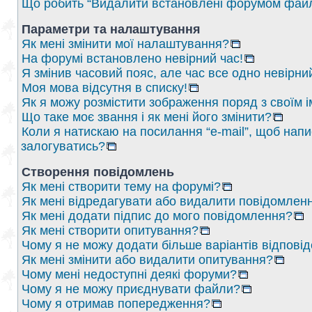
Що робить “Видалити встановлені форумом файл
Параметри та налаштування
Як мені змінити мої налаштування?
На форумі встановлено невірний час!
Я змінив часовий пояс, але час все одно невірни
Моя мова відсутня в списку!
Як я можу розмістити зображення поряд з своїм 
Що таке моє звання і як мені його змінити?
Коли я натискаю на посилання “e-mail”, щоб напи
залогуватись?
Створення повідомлень
Як мені створити тему на форумі?
Як мені відредагувати або видалити повідомлен
Як мені додати підпис до мого повідомлення?
Як мені створити опитування?
Чому я не можу додати більше варіантів відпові
Як мені змінити або видалити опитування?
Чому мені недоступні деякі форуми?
Чому я не можу приєднувати файли?
Чому я отримав попередження?