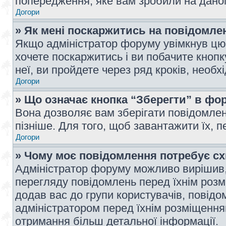
попередження, яке вам зробили на даном
Догори
» Як мені поскаржитись на повідомл
Якщо адміністратор форуму увімкнув цю 
хочете поскаржитись і ви побачите кноп
неї, ви пройдете через ряд кроків, необ
Догори
» Що означає кнопка “Зберегти” в фо
Вона дозволяє вам зберігати повідомлен
пізніше. Для того, щоб завантажити їх, 
Догори
» Чому моє повідомлення потребує с
Адміністратор форуму можливо вирішив,
перегляду повідомлень перед їхнім роз
додав вас до групи користувачів, повід
адміністратором перед їхнім розміщенням
отримання більш детальної інформації.