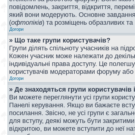
повідомлень, закриття, відкриття, перем
який вони модерують. Основне завдання 
(
офтопіків
) та розміщень образливих та
Догори
» Що таке групи користувачів?
Групи ділять спільноту учасників на під
Кожен учасник може належати до декілько
індивідуальні права доступу. Це полегшу
користувачів модераторами форуму або н
Догори
» Де знаходяться групи користувачів і
Ви можете переглянути усі групи користу
Панелі керування. Якщо ви бажаєте вступ
посилання. Звісно, не усі групи є загал
для вступу, деякі можуть бути закритими
відкритою, ви можете вступити до неї на