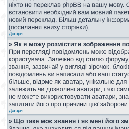
ніхто не переклав phpBB на вашу мову. 
встановити необхідний вам мовний пакет,
новий переклад. Більш детальну інформ
(посилання внизу сторінки).
Догори
» Як я можу розмістити зображення п
При перегляді повідомлень може відобр
користувача. Залежно від стилю форуму
звання, зазвичай у вигляді зірочок, блокі
повідомлень ви написали або ваш статус
більше, відоме як аватар, унікальне для
залежить чи дозволені аватари, і які с
не можете використовувати аватари, зна
запитати його про причини цієї заборони
Догори
» Що таке моє звання і як мені його з
Звання, яке знаходиться під вашим імене