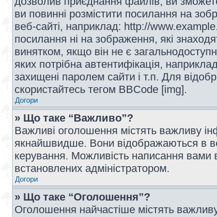
дозволив приєднання файлів, ви зможет
ви повинні розмістити посилання на зоб
веб-сайті, наприклад: http://www.example
посилання ні на зображення, які знаход
винятком, якщо він не є загальнодоступн
яких потрібна автентифікація, наприклад,
захищені паролем сайти і т.п. Для відо
скористайтесь тегом BBCode [img].
Догори
» Що таке “Важливо”?
Важливі оголошення містять важливу інф
якнайшвидше. Вони відображаються в ве
керування. Можливість написання вами 
встановлених адміністратором.
Догори
» Що таке “Оголошення”?
Оголошення найчастіше містять важливу