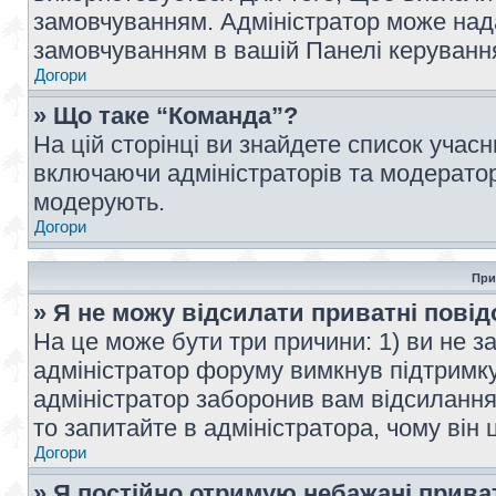
замовчуванням. Адміністратор може над
замовчуванням в вашій Панелі керуванн
Догори
» Що таке “Команда”?
На цій сторінці ви знайдете список учас
включаючи адміністраторів та модератор
модерують.
Догори
При
» Я не можу відсилати приватні пові
На це може бути три причини: 1) ви не з
адміністратор форуму вимкнув підтримку
адміністратор заборонив вам відсиланн
то запитайте в адміністратора, чому він 
Догори
» Я постійно отримую небажані прива