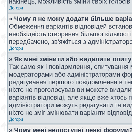
накінець, можливість зміни своїх голосі
Догори
» Чому я не можу додати більше варі
Обмеження варіантів відповідей встано
необхідність створення більшої кількості
передбачено, зв'яжіться з адміністратор
Догори
» Як мені змінити або видалити опит
Так само як і повідомлення, опитування
модераторами або адміністраторами фор
редагування першого повідомлення в тем
ніхто не проголосував ви можете видали
варіантів відповіді, але якщо вже хтось
адміністратори можуть редагувати та ви
ніхто не зміг змінювати варіанти відповід
Догори
» Чому мені недоступні деякі форуми