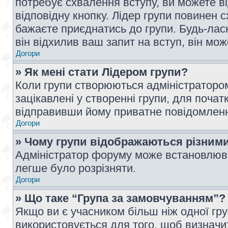
потребує схвалення вступу, ви можете ві
відповідну кнопку. Лідер групи повинен 
бажаєте приєднатись до групи. Будь-ласк
він відхилив ваш запит на вступ, він мож
Догори
» Як мені стати Лідером групи?
Коли групи створюються адміністратором
зацікавлені у створенні групи, для почат
відправивши йому приватне повідомлен
Догори
» Чому групи відображаються різним
Адміністратор форуму може встановлюва
легше було розрізняти.
Догори
» Що таке “Група за замовчуванням”?
Якщо ви є учасником більш ніж одної гр
використовується для того, щоб визначит