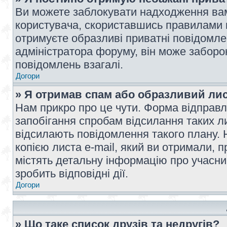
Ви можете заблокувати надходження вам
користувача, скориставшись правилами 
отримуєте образливі приватні повідомлен
адміністратора форуму, він може забор
повідомлень взагалі.
Догори
» Я отримав спам або образливий лис
Нам прикро про це чути. Форма відправл
запобігання спробам відсилання таких лис
відсилають повідомлення такого плану. 
копією листа e-mail, який ви отримали, 
містять детальну інформацію про учасник
зробить відповідні дії.
Догори
» Що таке список друзів та недругів?