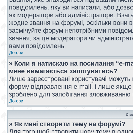
повідомлень, яку ви написали, або дозво
як модератори або адміністратори. Взаг
жодне звання на форумі, оскільки вони 
засмічуйте форум непотрібними повідомл
звання, за це модератори чи адміністра
вами повідомлень.
Догори
» Коли я натискаю на посилання “e-ma
мене вимагається залогуватись?
Лише зареєстровані користувачі можуть 
форму відправлення e-mail, і лише якщо
зроблено для запобігання зловживанню
Догори
Ств
» Як мені створити тему на форумі?
Для того щоб створити нову тему в одному