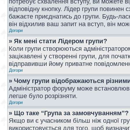
потребує схвалення вступу, ви можете ві
відповідну кнопку. Лідер групи повинен 
бажаєте приєднатись до групи. Будь-ласк
він відхилив ваш запит на вступ, він мож
Догори
» Як мені стати Лідером групи?
Коли групи створюються адміністратором
зацікавлені у створенні групи, для почат
відправивши йому приватне повідомлен
Догори
» Чому групи відображаються різним
Адміністратор форуму може встановлюва
легше було розрізняти.
Догори
» Що таке “Група за замовчуванням”?
Якщо ви є учасником більш ніж одної гр
використовується для того, щоб визначит