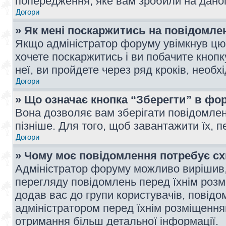
попередження, яке вам зробили на даном
Догори
» Як мені поскаржитись на повідомл
Якщо адміністратор форуму увімкнув цю 
хочете поскаржитись і ви побачите кноп
неї, ви пройдете через ряд кроків, необ
Догори
» Що означає кнопка “Зберегти” в фо
Вона дозволяє вам зберігати повідомлен
пізніше. Для того, щоб завантажити їх, 
Догори
» Чому моє повідомлення потребує с
Адміністратор форуму можливо вирішив,
перегляду повідомлень перед їхнім роз
додав вас до групи користувачів, повід
адміністратором перед їхнім розміщенням
отримання більш детальної інформації.