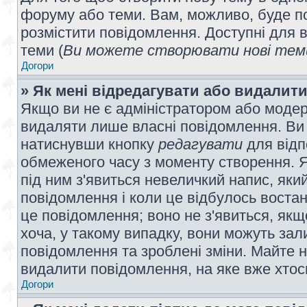
форуму або теми. Вам, можливо, буде по
розмістити повідомлення. Доступні для в
теми (
Ви можете створювати нові теми
Догори
» Як мені відредагувати або видалит
Якщо ви не є адміністратором або модер
видаляти лише власні повідомлення. Ви
натиснувши кнопку
редагувати
для відп
обмеженого часу з моменту створення. Я
під ним з'явиться невеличкий напис, який
повідомлення і коли це відбулось востан
це повідомлення; воно не з'явиться, як
хоча, у такому випадку, вони можуть за
повідомлення та зроблені зміни. Майте н
видалити повідомлення, на яке вже хтось
Догори