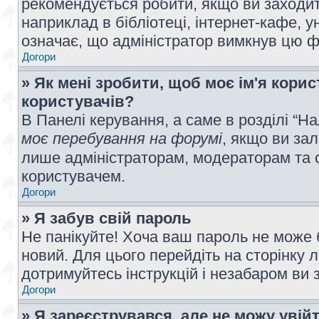
рекомендується робити, якщо ви заходит
наприклад в бібліотеці, інтернет-кафе, ун
означає, що адміністратор вимкнув цю ф
Догори
» Як мені зробити, щоб моє ім'я кори
користувачів?
В Панелі керування, а саме в розділі “
моє перебування на форумі
, якщо ви за
лише адміністраторам, модераторам та 
користувачем.
Догори
» Я забув свій пароль
Не панікуйте! Хоча ваш пароль не може 
новий. Для цього перейдіть на сторінку 
дотримуйтесь інструкцій і незабаром ви 
Догори
» Я зареєструвався, але не можу увій