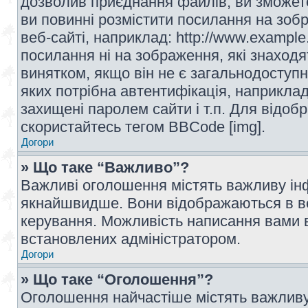
дозволив приєднання файлів, ви зможет
ви повинні розмістити посилання на зоб
веб-сайті, наприклад: http://www.example
посилання ні на зображення, які знаход
винятком, якщо він не є загальнодоступн
яких потрібна автентифікація, наприклад,
захищені паролем сайти і т.п. Для відо
скористайтесь тегом BBCode [img].
Догори
» Що таке “Важливо”?
Важливі оголошення містять важливу інф
якнайшвидше. Вони відображаються в ве
керування. Можливість написання вами 
встановлених адміністратором.
Догори
» Що таке “Оголошення”?
Оголошення найчастіше містять важливу