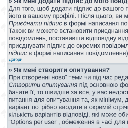
» Як мені додати підпис до мого пов
Для того, щоб додати підпис до вашого 
його в вашому профілі. Після цього, ви 
Приєднати підпис
в формі написання по
Також ви можете встановити приєднання
повідомлень, поставивши відповідну від
приєднувати підпис до окремих повідомл
підпис
в формі написання повідомлення)
Догори
» Як мені створити опитування?
При створенні нової теми чи під час ред
Створити опитування
під основною фо
бачите її, то швидше за все, у вас недо
питання для опитування та, як мінімум, д
варіант потрібно вводити в окремій стріч
кількість варіантів відповіді, які може 
“Options per user”, обмеження в часі для 