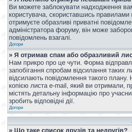
Ви можете заблокувати надходження вам
користувача, скориставшись правилами 
отримуєте образливі приватні повідомлен
адміністратора форуму, він може забор
повідомлень взагалі.
Догори
» Я отримав спам або образливий лис
Нам прикро про це чути. Форма відправл
запобігання спробам відсилання таких лис
відсилають повідомлення такого плану. 
копією листа e-mail, який ви отримали, 
містять детальну інформацію про учасник
зробить відповідні дії.
Догори
» Що таке список друзів та недругів?