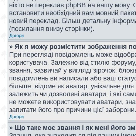
ніхто не переклав phpBB на вашу мову. 
встановити необхідний вам мовний пакет,
новий переклад. Більш детальну інформ
(посилання внизу сторінки).
Догори
» Як я можу розмістити зображення п
При перегляді повідомлень може відобр
користувача. Залежно від стилю форуму
звання, зазвичай у вигляді зірочок, блокі
повідомлень ви написали або ваш статус
більше, відоме як аватар, унікальне для
залежить чи дозволені аватари, і які с
не можете використовувати аватари, зна
запитати його про причини цієї заборони
Догори
» Що таке моє звання і як мені його з
Звання, яке знаходиться під вашим імене