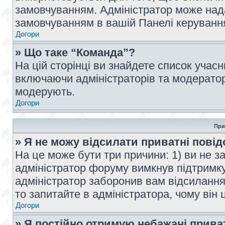
замовчуванням. Адміністратор може над
замовчуванням в вашій Панелі керуванн
Догори
» Що таке “Команда”?
На цій сторінці ви знайдете список учас
включаючи адміністраторів та модератор
модерують.
Догори
При
» Я не можу відсилати приватні пові
На це може бути три причини: 1) ви не з
адміністратор форуму вимкнув підтримку
адміністратор заборонив вам відсиланн
то запитайте в адміністратора, чому він 
Догори
» Я постійно отримую небажані прива