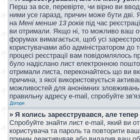
Перш за все, перевірте, чи вірно ви вво
ними усе гаразд, причин може бути дві.
на
Мені менше 13 років
під час реєстраці
ви отримали. Якщо ні, то можливо ваш о
форумах вимагається, щоб усі зареєстров
користувачами або адміністратором до т
процесі реєстрації вам повідомлялось пр
було надіслано лист електронною поштою
отримали листа, переконайтесь що ви вк
причина, з якої використовується актива
можливостей для анонімних зловживань 
правильну адресу e-mail, спробуйте зв'я
Догори
» Я колись зареєструвався, але тепер
Спробуйте знайти лист e-mail, який ви от
користувача та пароль та повторити ваш
причин деактивував або видалив ваш обл