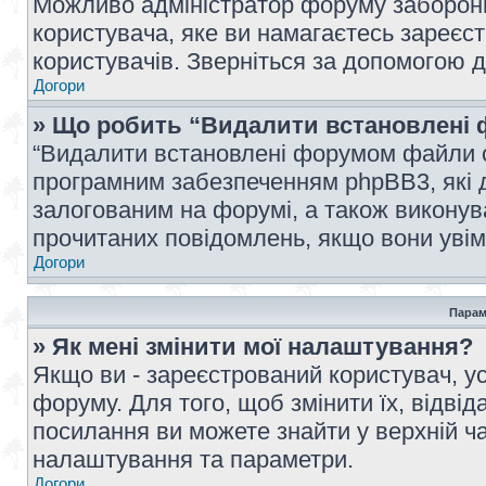
Можливо адміністратор форуму заборонив
користувача, яке ви намагаєтесь зареєст
користувачів. Зверніться за допомогою 
Догори
» Що робить “Видалити встановлені 
“Видалити встановлені форумом файли co
програмним забезпеченням phpBB3, які 
залогованим на форумі, а також виконува
прочитаних повідомлень, якщо вони увім
Догори
Парам
» Як мені змінити мої налаштування?
Якщо ви - зареєстрований користувач, ус
форуму. Для того, щоб змінити їх, відві
посилання ви можете знайти у верхній ча
налаштування та параметри.
Догори