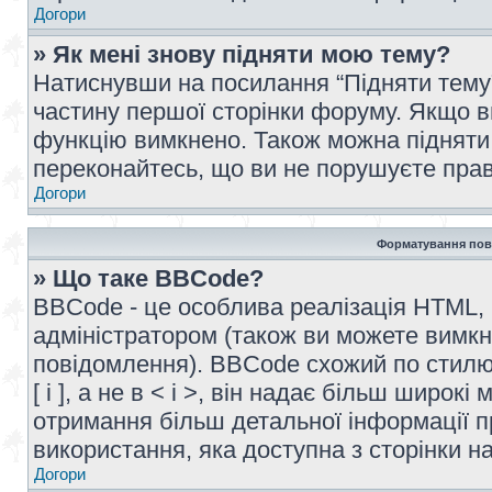
Догори
» Як мені знову підняти мою тему?
Натиснувши на посилання “Підняти тему” 
частину першої сторінки форуму. Якщо в
функцію вимкнено. Також можна підняти 
переконайтесь, що ви не порушуєте прав
Догори
Форматування пов
» Що таке BBCode?
BBCode - це особлива реалізація HTML,
адміністратором (також ви можете вимкн
повідомлення). BBCode схожий по стилю
[ і ], а не в < і >, він надає більш широ
отримання більш детальної інформації п
використання, яка доступна з сторінки 
Догори