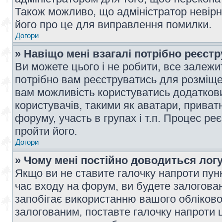
Також можливо, що адміністратор невірн
його про це для виправлення помилки.
Догори
» Навіщо мені взагалі потрібно реєст
Ви можете цього і не робити, все залежит
потрібно вам реєструватись для розміщен
вам можливість користуватись додаткови
користувачів, такими як аватари, приват
форуму, участь в групах і т.п. Процес ре
пройти його.
Догори
» Чому мені постійно доводиться лог
Якщо ви не ставите галочку напроти пун
час входу на форум, ви будете залогова
запобігає використанню вашого обліков
залогованим, поставте галочку напроти ц