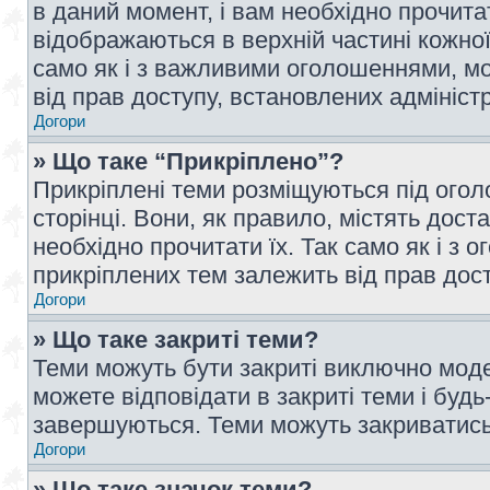
в даний момент, і вам необхідно прочи
відображаються в верхній частині кожної
само як і з важливими оголошеннями, м
від прав доступу, встановлених адмініс
Догори
» Що таке “Прикріплено”?
Прикріплені теми розміщуються під ого
сторінці. Вони, як правило, містять дос
необхідно прочитати їх. Так само як і з
прикріплених тем залежить від прав дос
Догори
» Що таке закриті теми?
Теми можуть бути закриті виключно мод
можете відповідати в закриті теми і буд
завершуються. Теми можуть закриватись 
Догори
» Що таке значок теми?