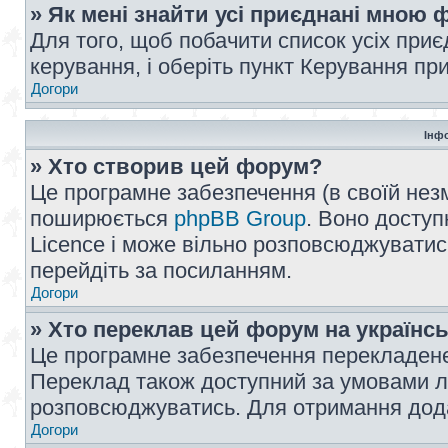
» Як мені знайти усі приєднані мною
Для того, щоб побачити список усіх при
керування, і оберіть пункт Керування п
Догори
Інф
» Хто створив цей форум?
Це програмне забезпечення (в своїй незм
поширюється
phpBB Group
. Воно доступ
Licence і може вільно розповсюджуватис
перейдіть за посиланням.
Догори
» Хто переклав цей форум на українс
Це програмне забезпечення перекладен
Переклад також доступний за умовами ліц
розповсюджуватись. Для отримання дода
Догори