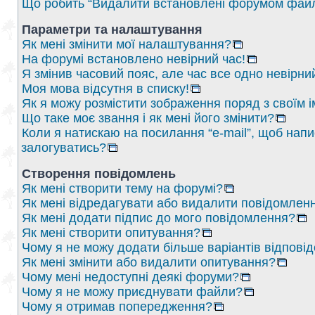
Що робить “Видалити встановлені форумом файл
Параметри та налаштування
Як мені змінити мої налаштування?
На форумі встановлено невірний час!
Я змінив часовий пояс, але час все одно невірни
Моя мова відсутня в списку!
Як я можу розмістити зображення поряд з своїм 
Що таке моє звання і як мені його змінити?
Коли я натискаю на посилання “e-mail”, щоб напи
залогуватись?
Створення повідомлень
Як мені створити тему на форумі?
Як мені відредагувати або видалити повідомлен
Як мені додати підпис до мого повідомлення?
Як мені створити опитування?
Чому я не можу додати більше варіантів відпові
Як мені змінити або видалити опитування?
Чому мені недоступні деякі форуми?
Чому я не можу приєднувати файли?
Чому я отримав попередження?