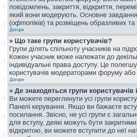
повідомлень, закриття, відкриття, перем
який вони модерують. Основне завдання 
(
офтопіків
) та розміщень образливих та
Догори
» Що таке групи користувачів?
Групи ділять спільноту учасників на під
Кожен учасник може належати до декілько
індивідуальні права доступу. Це полегшу
користувачів модераторами форуму або н
Догори
» Де знаходяться групи користувачів і
Ви можете переглянути усі групи користу
Панелі керування. Якщо ви бажаєте вступ
посилання. Звісно, не усі групи є загал
для вступу, деякі можуть бути закритими
відкритою, ви можете вступити до неї на