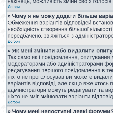
накінець, можливість зміни своїх голосі
Догори
» Чому я не можу додати більше варі
Обмеження варіантів відповідей встано
необхідність створення більшої кількості
передбачено, зв'яжіться з адміністратор
Догори
» Як мені змінити або видалити опит
Так само як і повідомлення, опитування
модераторами або адміністраторами фор
редагування першого повідомлення в тем
ніхто не проголосував ви можете видали
варіантів відповіді, але якщо вже хтось
адміністратори можуть редагувати та ви
ніхто не зміг змінювати варіанти відповід
Догори
» Чому мені недоступні деякі форуми