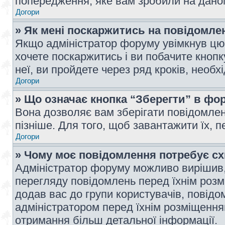
попередження, яке вам зробили на даном
Догори
» Як мені поскаржитись на повідомл
Якщо адміністратор форуму увімкнув цю 
хочете поскаржитись і ви побачите кноп
неї, ви пройдете через ряд кроків, необ
Догори
» Що означає кнопка “Зберегти” в фо
Вона дозволяє вам зберігати повідомлен
пізніше. Для того, щоб завантажити їх, 
Догори
» Чому моє повідомлення потребує с
Адміністратор форуму можливо вирішив,
перегляду повідомлень перед їхнім роз
додав вас до групи користувачів, повід
адміністратором перед їхнім розміщенням
отримання більш детальної інформації.