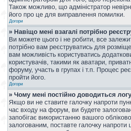
Також можливо, що адміністратор невірн
його про це для виправлення помилки.
Догори
» Навіщо мені взагалі потрібно реєст
Ви можете цього і не робити, все залежит
потрібно вам реєструватись для розміщен
вам можливість користуватись додаткови
користувачів, такими як аватари, приват
форуму, участь в групах і т.п. Процес ре
пройти його.
Догори
» Чому мені постійно доводиться лог
Якщо ви не ставите галочку напроти пун
час входу на форум, ви будете залогова
запобігає використанню вашого обліков
залогованим, поставте галочку напроти ц