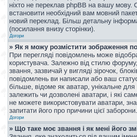
ніхто не переклав phpBB на вашу мову. 
встановити необхідний вам мовний пакет,
новий переклад. Більш детальну інформ
(посилання внизу сторінки).
Догори
» Як я можу розмістити зображення п
При перегляді повідомлень може відобр
користувача. Залежно від стилю форуму
звання, зазвичай у вигляді зірочок, блокі
повідомлень ви написали або ваш статус
більше, відоме як аватар, унікальне для
залежить чи дозволені аватари, і які с
не можете використовувати аватари, зна
запитати його про причини цієї заборони
Догори
» Що таке моє звання і як мені його з
Звання, яке знаходиться під вашим імене