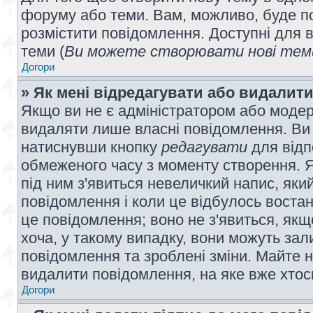
форуму або теми. Вам, можливо, буде по
розмістити повідомлення. Доступні для в
теми (
Ви можете створювати нові теми
Догори
» Як мені відредагувати або видалит
Якщо ви не є адміністратором або модер
видаляти лише власні повідомлення. Ви
натиснувши кнопку
редагувати
для відп
обмеженого часу з моменту створення. Я
під ним з'явиться невеличкий напис, який
повідомлення і коли це відбулось востан
це повідомлення; воно не з'явиться, як
хоча, у такому випадку, вони можуть за
повідомлення та зроблені зміни. Майте н
видалити повідомлення, на яке вже хтось
Догори