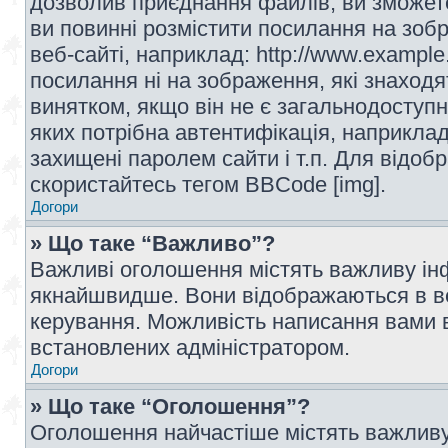
дозволив приєднання файлів, ви зможет
ви повинні розмістити посилання на зоб
веб-сайті, наприклад: http://www.example
посилання ні на зображення, які знаход
винятком, якщо він не є загальнодоступн
яких потрібна автентифікація, наприклад,
захищені паролем сайти і т.п. Для відо
скористайтесь тегом BBCode [img].
Догори
» Що таке “Важливо”?
Важливі оголошення містять важливу інф
якнайшвидше. Вони відображаються в ве
керування. Можливість написання вами 
встановлених адміністратором.
Догори
» Що таке “Оголошення”?
Оголошення найчастіше містять важливу