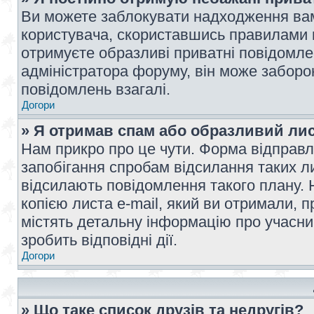
Ви можете заблокувати надходження вам
користувача, скориставшись правилами 
отримуєте образливі приватні повідомлен
адміністратора форуму, він може забор
повідомлень взагалі.
Догори
» Я отримав спам або образливий лис
Нам прикро про це чути. Форма відправл
запобігання спробам відсилання таких лис
відсилають повідомлення такого плану. 
копією листа e-mail, який ви отримали, 
містять детальну інформацію про учасник
зробить відповідні дії.
Догори
» Що таке список друзів та недругів?