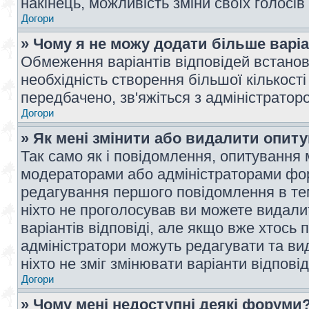
накінець, можливість зміни своїх голосі
Догори
» Чому я не можу додати більше варі
Обмеження варіантів відповідей встано
необхідність створення більшої кількості
передбачено, зв'яжіться з адміністратор
Догори
» Як мені змінити або видалити опит
Так само як і повідомлення, опитування
модераторами або адміністраторами фор
редагування першого повідомлення в тем
ніхто не проголосував ви можете видали
варіантів відповіді, але якщо вже хтось
адміністратори можуть редагувати та ви
ніхто не зміг змінювати варіанти відповід
Догори
» Чому мені недоступні деякі форуми