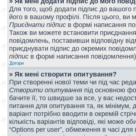
» Як мені додати підпис до мого пов
Для того, щоб додати підпис до вашого 
його в вашому профілі. Після цього, ви 
Приєднати підпис
в формі написання по
Також ви можете встановити приєднання
повідомлень, поставивши відповідну від
приєднувати підпис до окремих повідомл
підпис
в формі написання повідомлення)
Догори
» Як мені створити опитування?
При створенні нової теми чи під час ред
Створити опитування
під основною фо
бачите її, то швидше за все, у вас недо
питання для опитування та, як мінімум, д
варіант потрібно вводити в окремій стріч
кількість варіантів відповіді, які може 
“Options per user”, обмеження в часі для 