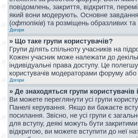
повідомлень, закриття, відкриття, перем
який вони модерують. Основне завдання 
(
офтопіків
) та розміщень образливих та
Догори
» Що таке групи користувачів?
Групи ділять спільноту учасників на під
Кожен учасник може належати до декілько
індивідуальні права доступу. Це полегшу
користувачів модераторами форуму або н
Догори
» Де знаходяться групи користувачів і
Ви можете переглянути усі групи користу
Панелі керування. Якщо ви бажаєте вступ
посилання. Звісно, не усі групи є загал
для вступу, деякі можуть бути закритими
відкритою, ви можете вступити до неї на