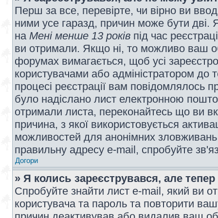
Перш за все, перевірте, чи вірно ви вво
ними усе гаразд, причин може бути дві.
на
Мені менше 13 років
під час реєстраці
ви отримали. Якщо ні, то можливо ваш о
форумах вимагається, щоб усі зареєстров
користувачами або адміністратором до т
процесі реєстрації вам повідомлялось пр
було надіслано лист електронною поштою
отримали листа, переконайтесь що ви вк
причина, з якої використовується актива
можливостей для анонімних зловживань 
правильну адресу e-mail, спробуйте зв'я
Догори
» Я колись зареєструвався, але тепер
Спробуйте знайти лист e-mail, який ви от
користувача та пароль та повторити ваш
причин деактивував або видалив ваш обл