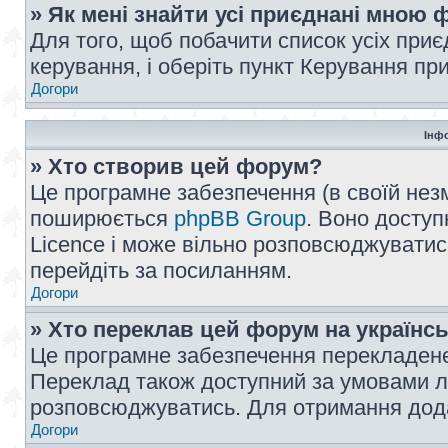
» Як мені знайти усі приєднані мною
Для того, щоб побачити список усіх при
керування, і оберіть пункт Керування п
Догори
Інф
» Хто створив цей форум?
Це програмне забезпечення (в своїй незм
поширюється
phpBB Group
. Воно доступ
Licence і може вільно розповсюджуватис
перейдіть за посиланням.
Догори
» Хто переклав цей форум на українс
Це програмне забезпечення перекладен
Переклад також доступний за умовами ліц
розповсюджуватись. Для отримання дода
Догори