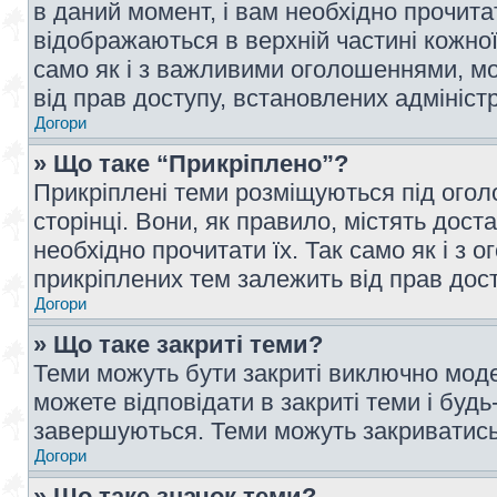
в даний момент, і вам необхідно прочи
відображаються в верхній частині кожної
само як і з важливими оголошеннями, м
від прав доступу, встановлених адмініс
Догори
» Що таке “Прикріплено”?
Прикріплені теми розміщуються під ого
сторінці. Вони, як правило, містять дос
необхідно прочитати їх. Так само як і з
прикріплених тем залежить від прав дос
Догори
» Що таке закриті теми?
Теми можуть бути закриті виключно мод
можете відповідати в закриті теми і буд
завершуються. Теми можуть закриватись 
Догори
» Що таке значок теми?