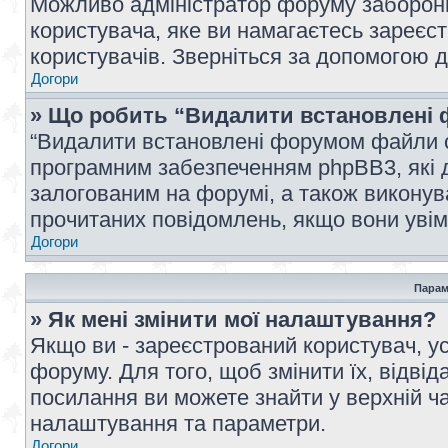
Можливо адміністратор форуму заборонив
користувача, яке ви намагаєтесь зареєст
користувачів. Зверніться за допомогою 
Догори
» Що робить “Видалити встановлені 
“Видалити встановлені форумом файли co
програмним забезпеченням phpBB3, які 
залогованим на форумі, а також виконува
прочитаних повідомлень, якщо вони увім
Догори
Парам
» Як мені змінити мої налаштування?
Якщо ви - зареєстрований користувач, ус
форуму. Для того, щоб змінити їх, відві
посилання ви можете знайти у верхній ча
налаштування та параметри.
Догори