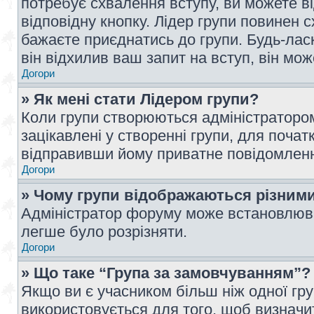
потребує схвалення вступу, ви можете ві
відповідну кнопку. Лідер групи повинен 
бажаєте приєднатись до групи. Будь-ласк
він відхилив ваш запит на вступ, він мож
Догори
» Як мені стати Лідером групи?
Коли групи створюються адміністратором
зацікавлені у створенні групи, для почат
відправивши йому приватне повідомлен
Догори
» Чому групи відображаються різним
Адміністратор форуму може встановлюва
легше було розрізняти.
Догори
» Що таке “Група за замовчуванням”?
Якщо ви є учасником більш ніж одної гр
використовується для того, щоб визначит