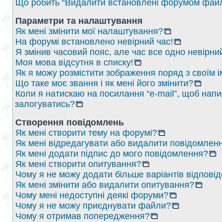
Що робить “Видалити встановлені форумом файл
Параметри та налаштування
Як мені змінити мої налаштування?
На форумі встановлено невірний час!
Я змінив часовий пояс, але час все одно невірни
Моя мова відсутня в списку!
Як я можу розмістити зображення поряд з своїм 
Що таке моє звання і як мені його змінити?
Коли я натискаю на посилання “e-mail”, щоб напи
залогуватись?
Створення повідомлень
Як мені створити тему на форумі?
Як мені відредагувати або видалити повідомлен
Як мені додати підпис до мого повідомлення?
Як мені створити опитування?
Чому я не можу додати більше варіантів відпові
Як мені змінити або видалити опитування?
Чому мені недоступні деякі форуми?
Чому я не можу приєднувати файли?
Чому я отримав попередження?