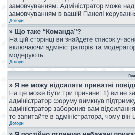
замовчуванням. Адміністратор може над
замовчуванням в вашій Панелі керуванн
Догори
» Що таке “Команда”?
На цій сторінці ви знайдете список учас
включаючи адміністраторів та модератор
модерують.
Догори
При
» Я не можу відсилати приватні пові
На це може бути три причини: 1) ви не з
адміністратор форуму вимкнув підтримку
адміністратор заборонив вам відсиланн
то запитайте в адміністратора, чому він 
Догори
» Я постійно отримую небажані прива