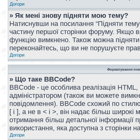
Догори
» Як мені знову підняти мою тему?
Натиснувши на посилання “Підняти тему” 
частину першої сторінки форуму. Якщо в
функцію вимкнено. Також можна підняти 
переконайтесь, що ви не порушуєте прав
Догори
Форматування пов
» Що таке BBCode?
BBCode - це особлива реалізація HTML,
адміністратором (також ви можете вимкн
повідомлення). BBCode схожий по стилю
[ і ], а не в < і >, він надає більш широ
отримання більш детальної інформації п
використання, яка доступна з сторінки 
Догори