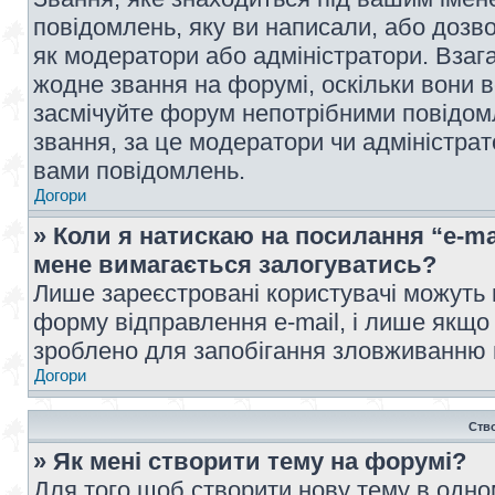
повідомлень, яку ви написали, або дозво
як модератори або адміністратори. Взаг
жодне звання на форумі, оскільки вони 
засмічуйте форум непотрібними повідомл
звання, за це модератори чи адміністра
вами повідомлень.
Догори
» Коли я натискаю на посилання “e-ma
мене вимагається залогуватись?
Лише зареєстровані користувачі можуть 
форму відправлення e-mail, і лише якщо
зроблено для запобігання зловживанню
Догори
Ств
» Як мені створити тему на форумі?
Для того щоб створити нову тему в одному