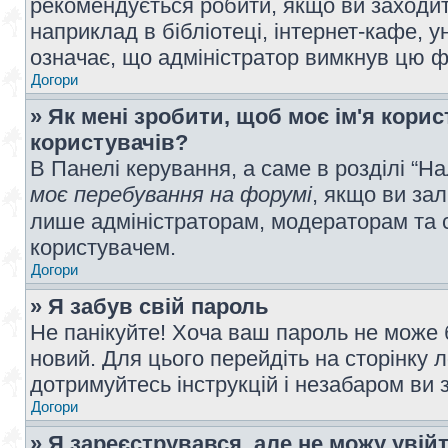
рекомендується робити, якщо ви заходит
наприклад в бібліотеці, інтернет-кафе, ун
означає, що адміністратор вимкнув цю ф
Догори
» Як мені зробити, щоб моє ім'я кори
користувачів?
В Панелі керування, а саме в розділі “
моє перебування на форумі
, якщо ви за
лише адміністраторам, модераторам та 
користувачем.
Догори
» Я забув свій пароль
Не панікуйте! Хоча ваш пароль не може 
новий. Для цього перейдіть на сторінку 
дотримуйтесь інструкцій і незабаром ви 
Догори
» Я зареєструвався, але не можу увій