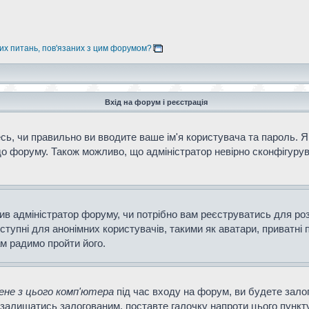
них питань, пов'язаних з цим форумом?
Вхід на форум і реєстрація
ь, чи правильно ви вводите ваше ім'я користувача та пароль. Як
о форуму. Також можливо, що адміністратор невірно сконфігурув
ішив адміністратор форуму, чи потрібно вам реєструватись для ро
тупні для анонімних користувачів, такими як аватари, приватні 
ам радимо пройти його.
не з цього комп'ютера
під час входу на форум, ви будете зало
залишатись залогованим, поставте галочку напроти цього пункту