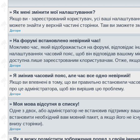
» Як мені змінити мої налаштування?
Якщо ви - зареєстрований користувач, усі ваші налаштування
можете знайти у верхній частині сторінки. Там ви зможете з
Догори
» На форумі встановлено невірний час!
Можливо час, який відображається на форумі, відповідає інш
налаштуваннях часовий пояс, щоб він відповідав вашому мі
доступна лише зареєстрованим клористувачам. Отже, якщо в
Догори
» Я змінив часовий пояс, але час все одно невірний!
Якщо ви впевнені в тому, що ви правильно встановили часови
про це адміністратора, щоб він вирішив цю проблему.
Догори
» Моя мова відсутня в списку!
Одне з двох, або адміністратор не встановив підтримку ваш
встановити необхідний вам мовний пакет, а якщо його не іс
внизу сторінки).
Догори
» Як я можу розмістити зображення поряд з своїм імен