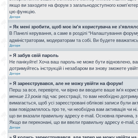
якщо ви заходите на форум з загальнодоступного комп'ютера, 
цю функцію.
Догори
» Як мені зробити, щоб моє ім'я користувача не з'являл
В Панелі керування, а саме в розділі “Налаштування форум
адміністраторам, модераторам та собі. Ви будете вважатис
Догори
» Я забув свій пароль
Не панікуйте! Хоча ваш пароль не може бути відновлено, ва
дотримуйтесь інструкцій і незабаром ви знову зможете увій
Догори
» Я зареєструвався, але не можу увійти на форум!
Перш за все, перевірте, чи вірно ви вводите ваше ім'я кор
менше 13 років
під час реєстрації, то вам необхідно дотрим
вимагається, щоб усі зареєстровані облікові записи були ак
вам повідомлялось про те, чи необхідна вам активація чи н
що ви вказали правильну адресу e-mail. Основна причина, з
Якщо ви переконані, що ви ввели правильну адресу e-mail, 
Догори
» Я колись зареєструвався, але тепер не можу увійти н