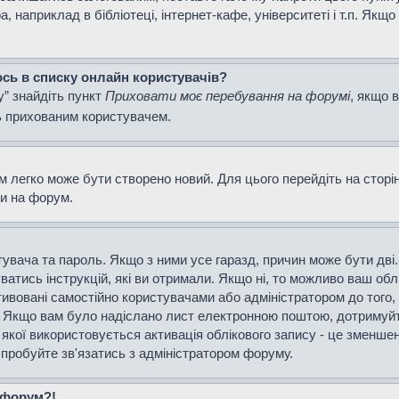
наприклад в бібліотеці, інтернет-кафе, університеті і т.п. Якщо
ось в списку онлайн користувачів?
у” знайдіть пункт
Приховати моє перебування на форумі
, якщо 
ь прихованим користувачем.
м легко може бути створено новий. Для цього перейдіть на сторі
ти на форум.
истувача та пароль. Якщо з ними усе гаразд, причин може бути д
уватись інструкцій, які ви отримали. Якщо ні, то можливо ваш об
тивовані самостійно користувачами або адміністратором до того,
і. Якщо вам було надіслано лист електронною поштою, дотримуйт
 якої використовується активація облікового запису - це зменш
спробуйте зв'язатись з адміністратором форуму.
а форум?!