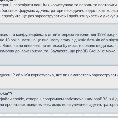
страції, перевірити ваші ім'я користувача та пароль та повторит
а багатьох форумах адміністратори періодично видаляють користу
спробуйте ще раз зареєструватись і прийняти участь у дискусія
захист та конфіденційність дітей в мережі інтернет від 1998 року 
е 13 років, мати на це письмову згоду від їхніх батьків або підт
ів. Якщо ви не впевнені, чи це може бути застосоване щодо вас, я
опомогою до юрисконсульта. Зауважте, що phpBB Group не може н
еси IP або ім'я користувача, яке ви намагаєтесь зареєструвати.
okie”?
файли cookie, створені програмним забезпеченням phpBB3, які 
ання прочитаних повідомлень, якщо вони увімкнені адміністраторо