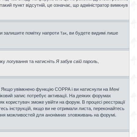
 такий пункт відсутній, це означає, що адміністратор вимкнув
ви залишите помітку напроти
, ви будете видимі лише
Так
нку логування та натисніть
Я забув свій пароль
,
ві. Якщо увімкнено функцію COPPA і ви натиснули на
Мені
ліковий запис потребує активації. На деяких форумах
 як користувач зможе увійти на форум. В процесі реєстрації
есь інструкцій, якщо ви не отримали листа, переконайтесь
ення можливостей для анонімних зловживань на форумі.