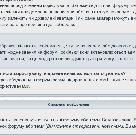
ення поряд з іменем користувача. Залежно від стилю форуму, п
ають скільки повідомлень ви написали або ваш статус на форумі. 
уму залежить чи дозволені аватари, і які саме аватари можуть 
тати його про причини цієї заборони.
ображає кількість повідомлень, яку ви написали, або дозволяє і
вати жодне звання на форумі, оскільки вони встановлюються адм
своє звання, за це модератори чи адміністратори можуть просто
 листа користувачу, від мене вимагається залогуватись?
ерез вбудовану в форум форму відправлення e-mail, і лише якщо
ористувачами.
Створення повідомлень
ість відповідну кнопку в вікні форуму або теми. Вам, можливо, 
інок форуму або теми (
Ви можете створювати нові теми, Ви мо