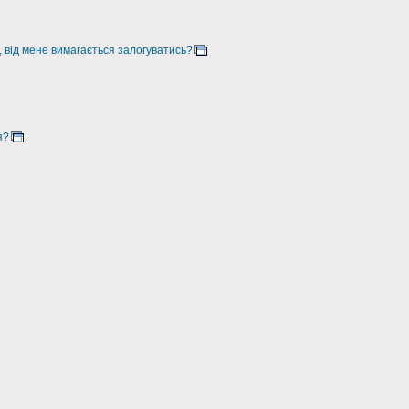
, від мене вимагається залогуватись?
я?