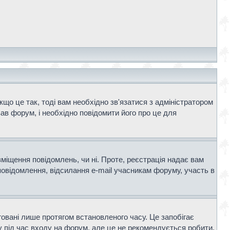
що це так, тоді вам необхідно зв'язатися з адміністратором
ав форум, і необхідно повідомити його про це для
зміщення повідомлень, чи ні. Проте, реєстрація надає вам
повідомлення, відсилання e-mail учасникам форуму, участь в
говані лише протягом встановленого часу. Це запобігає
 під час входу на форум, але це не рекомендується робити,