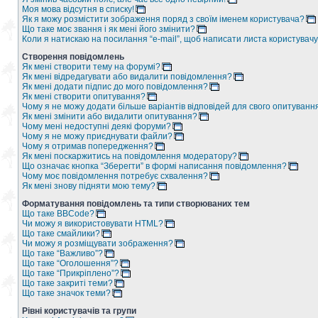
Моя мова відсутня в списку!
Як я можу розмістити зображення поряд з своїм іменем користувача?
Що таке моє звання і як мені його змінити?
Коли я натискаю на посилання “e-mail”, щоб написати листа користувачу
Створення повідомлень
Як мені створити тему на форумі?
Як мені відредагувати або видалити повідомлення?
Як мені додати підпис до мого повідомлення?
Як мені створити опитування?
Чому я не можу додати більше варіантів відповідей для свого опитуванн
Як мені змінити або видалити опитування?
Чому мені недоступні деякі форуми?
Чому я не можу приєднувати файли?
Чому я отримав попередження?
Як мені поскаржитись на повідомлення модератору?
Що означає кнопка “Зберегти” в формі написання повідомлення?
Чому моє повідомлення потребує схвалення?
Як мені знову підняти мою тему?
Форматування повідомлень та типи створюваних тем
Що таке BBCode?
Чи можу я використовувати HTML?
Що таке смайлики?
Чи можу я розміщувати зображення?
Що таке “Важливо”?
Що таке “Оголошення”?
Що таке “Прикріплено”?
Що таке закриті теми?
Що таке значок теми?
Рівні користувачів та групи