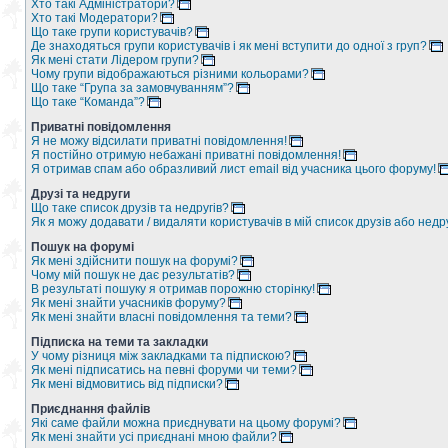
Хто такі Адміністратори?
Хто такі Модератори?
Що таке групи користувачів?
Де знаходяться групи користувачів і як мені вступити до одної з груп?
Як мені стати Лідером групи?
Чому групи відображаються різними кольорами?
Що таке “Група за замовчуванням”?
Що таке “Команда”?
Приватні повідомлення
Я не можу відсилати приватні повідомлення!
Я постійно отримую небажані приватні повідомлення!
Я отримав спам або образливий лист email від учасника цього форуму!
Друзі та недруги
Що таке список друзів та недругів?
Як я можу додавати / видаляти користувачів в мій список друзів або недр
Пошук на форумі
Як мені здійснити пошук на форумі?
Чому мій пошук не дає результатів?
В результаті пошуку я отримав порожню сторінку!
Як мені знайти учасників форуму?
Як мені знайти власні повідомлення та теми?
Підписка на теми та закладки
У чому різниця між закладками та підпискою?
Як мені підписатись на певні форуми чи теми?
Як мені відмовитись від підписки?
Приєднання файлів
Які саме файли можна приєднувати на цьому форумі?
Як мені знайти усі приєднані мною файли?