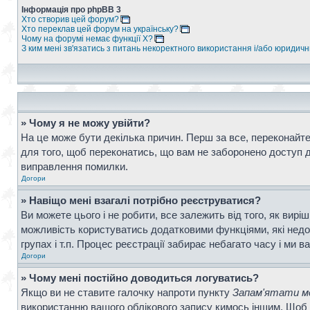
Інформація про phpBB 3
Хто створив цей форум?
Хто переклав цей форум на українську?
Чому на форумі немає функції X?
З ким мені зв'язатись з питань некоректного використання і/або юридич
» Чому я не можу увійти?
На це може бути декілька причин. Перш за все, переконайтес
для того, щоб переконатись, що вам не заборонено доступ д
виправлення помилки.
Догори
» Навіщо мені взагалі потрібно реєструватися?
Ви можете цього і не робити, все залежить від того, як вир
можливість користуватись додатковими функціями, які недос
групах і т.п. Процес реєстрації забирає небагато часу і ми в
Догори
» Чому мені постійно доводиться логуватись?
Якщо ви не ставите галочку напроти пункту
Запам'ятати ме
використанню вашого облікового запису кимось іншим. Щоб 