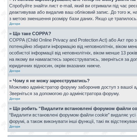
Спробуйте знайти лист e-mail, який ви отримали під час реє
деактивував або видалив ваш обліковий запис. До того ж, н
з метою зменшення розміру бази даних. Якщо це трапилось, 
Догори
» Що таке COPPA?
COPPA (Child Online Privacy and Protection Act) або Акт про 
потенційно збирати інформацію від неповнолітніх, віком менш
особистої інформації від неповнолітніх, віком менше 13 рок
на якому ви намагаєтесь зареєструватись, зверніться за д
юридичних відносин, окрім вказаних нижче.
Догори
» Чому я не можу зареєструватись?
Можливо адміністратор форуму заборонив доступ з вашої адр
Зверніться за допомогою до адміністратора форуму.
Догори
» Що робить “Видалити встановлені форумом файли co
“Видалити встановлені форумом файли cookie” видаляє усі 
форумі, а також виконувати інші функції, такі як відстежув
Догори