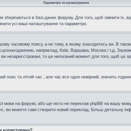
Параметри та налаштування
 зберігаються в базі даних форуму. Для того, щоб змінити їх, в
мінити усі ваші налаштування та параметри.
ому часовому поясу, а не тому, в якому знаходитесь ви. В таком
сцезнаходженню, наприклад, Київ, Варшава, Москва і т.д. Зауваж
и незареєстровані, то це непоганий момент для того, щоб це зр
й пояс та літній час , але час все одно невірний, значить годин
ої мови на форумі, або ще ніхто не переклав phpBB на вашу мову
нує, ви можете самі створити новий переклад. Більш детальну і
ем користувача?