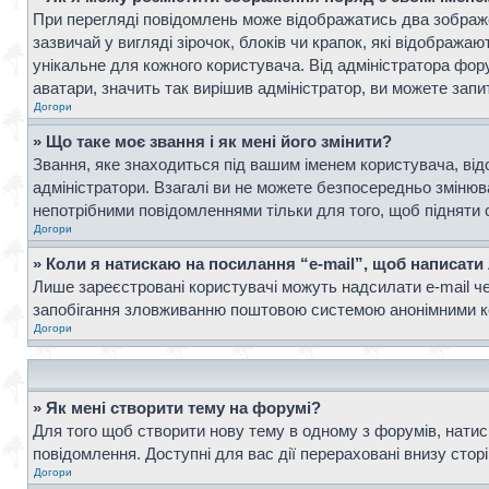
При перегляді повідомлень може відображатись два зображ
зазвичай у вигляді зірочок, блоків чи крапок, які відображ
унікальне для кожного користувача. Від адміністратора фор
аватари, значить так вирішив адміністратор, ви можете запи
Догори
» Що таке моє звання і як мені його змінити?
Звання, яке знаходиться під вашим іменем користувача, від
адміністратори. Взагалі ви не можете безпосередньо зміню
непотрібними повідомленнями тільки для того, щоб підняти 
Догори
» Коли я натискаю на посилання “e-mail”, щоб написати
Лише зареєстровані користувачі можуть надсилати e-mail ч
запобігання зловживанню поштовою системою анонімними к
Догори
» Як мені створити тему на форумі?
Для того щоб створити нову тему в одному з форумів, натисн
повідомлення. Доступні для вас дії перераховані внизу стор
Догори