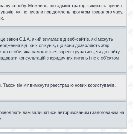
и вашу спробу. Можливо, що адміністратор з якихось причин
вачів, які не писали повідомлень протягом тривалого часу,
х.
- це закон США, який вимагає від веб-сайтів, які можуть
вердження від їхніх опікунів, що вони дозволяють збір
к до особи, яка намагається зареєструватись, чи до сайту,
адавати консультацій з юридичних питань і не є об'єктом
 Також він міг вимкнути реєстрацію нових користувачів.
дозволяють вам залишатись авторизованим і залогованим на
м.