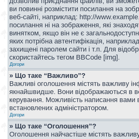
дозволив приєднання файлів, ви зможет
ви повинні розмістити посилання на зоб
веб-сайті, наприклад: http://www.example
посилання ні на зображення, які знаход
винятком, якщо він не є загальнодоступн
яких потрібна автентифікація, наприклад,
захищені паролем сайти і т.п. Для відо
скористайтесь тегом BBCode [img].
Догори
» Що таке “Важливо”?
Важливі оголошення містять важливу інф
якнайшвидше. Вони відображаються в ве
керування. Можливість написання вами 
встановлених адміністратором.
Догори
» Що таке “Оголошення”?
Оголошення найчастіше містять важливу