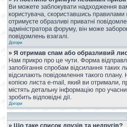
Ви можете заблокувати надходження вам
користувача, скориставшись правилами 
отримуєте образливі приватні повідомлен
адміністратора форуму, він може забор
повідомлень взагалі.
Догори
» Я отримав спам або образливий лис
Нам прикро про це чути. Форма відправл
запобігання спробам відсилання таких лис
відсилають повідомлення такого плану. 
копією листа e-mail, який ви отримали, 
містять детальну інформацію про учасник
зробить відповідні дії.
Догори
» Що таке список друзів та недругів?