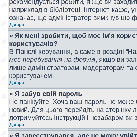
рекомендується робити, якщо ви заходит
наприклад в бібліотеці, інтернет-кафе, ун
означає, що адміністратор вимкнув цю ф
Догори
» Як мені зробити, щоб моє ім'я кори
користувачів?
В Панелі керування, а саме в розділі “
моє перебування на форумі
, якщо ви за
лише адміністраторам, модераторам та 
користувачем.
Догори
» Я забув свій пароль
Не панікуйте! Хоча ваш пароль не може 
новий. Для цього перейдіть на сторінку 
дотримуйтесь інструкцій і незабаром ви 
Догори
» Я зареєструвався, але не можу увій