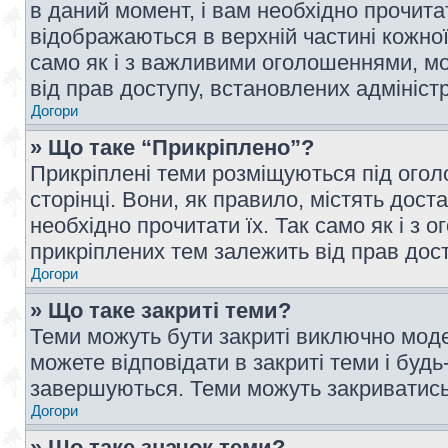
в даний момент, і вам необхідно прочи
відображаються в верхній частині кожної
само як і з важливими оголошеннями, м
від прав доступу, встановлених адмініс
Догори
» Що таке “Прикріплено”?
Прикріплені теми розміщуються під ого
сторінці. Вони, як правило, містять дос
необхідно прочитати їх. Так само як і з
прикріплених тем залежить від прав дос
Догори
» Що таке закриті теми?
Теми можуть бути закриті виключно мод
можете відповідати в закриті теми і буд
завершуються. Теми можуть закриватись 
Догори
» Що таке значок теми?