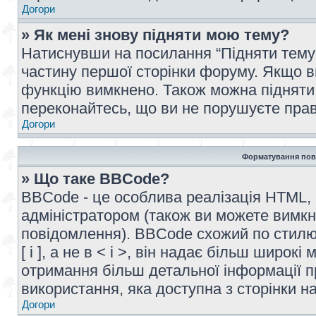
Догори
» Як мені знову підняти мою тему?
Натиснувши на посилання “Підняти тему” 
частину першої сторінки форуму. Якщо в
функцію вимкнено. Також можна підняти 
переконайтесь, що ви не порушуєте прав
Догори
Форматування пов
» Що таке BBCode?
BBCode - це особлива реалізація HTML,
адміністратором (також ви можете вимкн
повідомлення). BBCode схожий по стилю
[ і ], а не в < і >, він надає більш широ
отримання більш детальної інформації п
використання, яка доступна з сторінки 
Догори