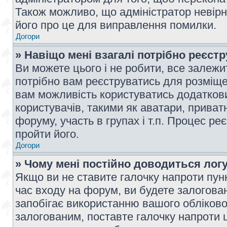
Також можливо, що адміністратор невірн
його про це для виправлення помилки.
Догори
» Навіщо мені взагалі потрібно реєст
Ви можете цього і не робити, все залежит
потрібно вам реєструватись для розміщен
вам можливість користуватись додаткови
користувачів, такими як аватари, приват
форуму, участь в групах і т.п. Процес ре
пройти його.
Догори
» Чому мені постійно доводиться лог
Якщо ви не ставите галочку напроти пун
час входу на форум, ви будете залогова
запобігає використанню вашого обліков
залогованим, поставте галочку напроти ц