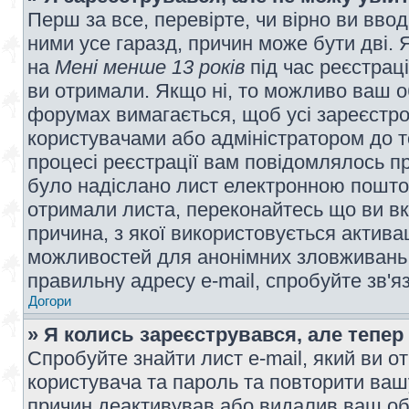
Перш за все, перевірте, чи вірно ви вво
ними усе гаразд, причин може бути дві.
на
Мені менше 13 років
під час реєстраці
ви отримали. Якщо ні, то можливо ваш о
форумах вимагається, щоб усі зареєстров
користувачами або адміністратором до т
процесі реєстрації вам повідомлялось пр
було надіслано лист електронною поштою
отримали листа, переконайтесь що ви вк
причина, з якої використовується актива
можливостей для анонімних зловживань 
правильну адресу e-mail, спробуйте зв'я
Догори
» Я колись зареєструвався, але тепер
Спробуйте знайти лист e-mail, який ви от
користувача та пароль та повторити ваш
причин деактивував або видалив ваш обл