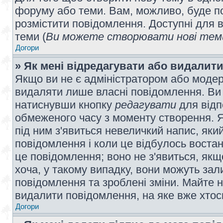
форуму або теми. Вам, можливо, буде по
розмістити повідомлення. Доступні для в
теми (
Ви можете створювати нові теми
Догори
» Як мені відредагувати або видалит
Якщо ви не є адміністратором або модер
видаляти лише власні повідомлення. Ви
натиснувши кнопку
редагувати
для відп
обмеженого часу з моменту створення. Я
під ним з'явиться невеличкий напис, який
повідомлення і коли це відбулось востан
це повідомлення; воно не з'явиться, як
хоча, у такому випадку, вони можуть за
повідомлення та зроблені зміни. Майте н
видалити повідомлення, на яке вже хтось
Догори