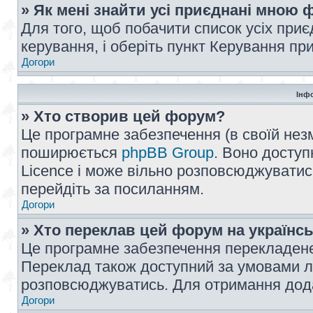
» Як мені знайти усі приєднані мною
Для того, щоб побачити список усіх при
керування, і оберіть пункт Керування п
Догори
Інф
» Хто створив цей форум?
Це програмне забезпечення (в своїй незм
поширюється
phpBB Group
. Воно доступ
Licence і може вільно розповсюджуватис
перейдіть за посиланням.
Догори
» Хто переклав цей форум на українс
Це програмне забезпечення перекладен
Переклад також доступний за умовами ліц
розповсюджуватись. Для отримання дода
Догори