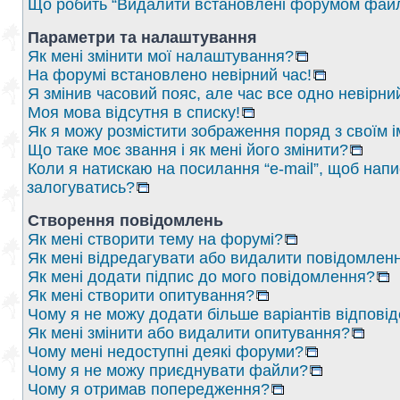
Що робить “Видалити встановлені форумом файл
Параметри та налаштування
Як мені змінити мої налаштування?
На форумі встановлено невірний час!
Я змінив часовий пояс, але час все одно невірни
Моя мова відсутня в списку!
Як я можу розмістити зображення поряд з своїм 
Що таке моє звання і як мені його змінити?
Коли я натискаю на посилання “e-mail”, щоб напи
залогуватись?
Створення повідомлень
Як мені створити тему на форумі?
Як мені відредагувати або видалити повідомлен
Як мені додати підпис до мого повідомлення?
Як мені створити опитування?
Чому я не можу додати більше варіантів відпові
Як мені змінити або видалити опитування?
Чому мені недоступні деякі форуми?
Чому я не можу приєднувати файли?
Чому я отримав попередження?