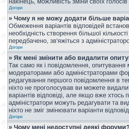
накінець, можливість зміни своїх голосі
Догори
» Чому я не можу додати більше варі
Обмеження варіантів відповідей встано
необхідність створення більшої кількості
передбачено, зв'яжіться з адміністратор
Догори
» Як мені змінити або видалити опит
Так само як і повідомлення, опитування
модераторами або адміністраторами фор
редагування першого повідомлення в тем
ніхто не проголосував ви можете видали
варіантів відповіді, але якщо вже хтось
адміністратори можуть редагувати та ви
ніхто не зміг змінювати варіанти відповід
Догори
» Чому мені недоступні деякі форуми