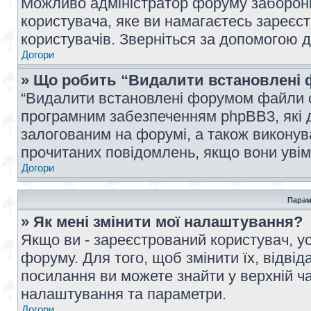
Можливо адміністратор форуму заборонив
користувача, яке ви намагаєтесь зареєст
користувачів. Зверніться за допомогою 
Догори
» Що робить “Видалити встановлені 
“Видалити встановлені форумом файли co
програмним забезпеченням phpBB3, які 
залогованим на форумі, а також виконува
прочитаних повідомлень, якщо вони увім
Догори
Парам
» Як мені змінити мої налаштування?
Якщо ви - зареєстрований користувач, ус
форуму. Для того, щоб змінити їх, відві
посилання ви можете знайти у верхній ча
налаштування та параметри.
Догори