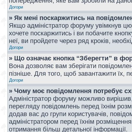
попередження, яке вам зробили на даном
Догори
» Як мені поскаржитись на повідомл
Якщо адміністратор форуму увімкнув цю 
хочете поскаржитись і ви побачите кноп
неї, ви пройдете через ряд кроків, необ
Догори
» Що означає кнопка “Зберегти” в фо
Вона дозволяє вам зберігати повідомлен
пізніше. Для того, щоб завантажити їх, 
Догори
» Чому моє повідомлення потребує с
Адміністратор форуму можливо вирішив,
перегляду повідомлень перед їхнім роз
додав вас до групи користувачів, повід
адміністратором перед їхнім розміщенням
отримання більш детальної інформації.