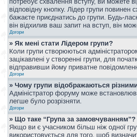
потребує схвалення вступу, ви можете ві
відповідну кнопку. Лідер групи повинен 
бажаєте приєднатись до групи. Будь-ласк
він відхилив ваш запит на вступ, він мож
Догори
» Як мені стати Лідером групи?
Коли групи створюються адміністратором
зацікавлені у створенні групи, для почат
відправивши йому приватне повідомлен
Догори
» Чому групи відображаються різним
Адміністратор форуму може встановлюва
легше було розрізняти.
Догори
» Що таке “Група за замовчуванням”?
Якщо ви є учасником більш ніж одної гр
використовується для того, щоб визначит