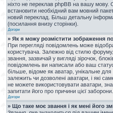
ніхто не переклав phpBB на вашу мову. 
встановити необхідний вам мовний пакет,
новий переклад. Більш детальну інформ
(посилання внизу сторінки).
Догори
» Як я можу розмістити зображення п
При перегляді повідомлень може відобр
користувача. Залежно від стилю форуму
звання, зазвичай у вигляді зірочок, блокі
повідомлень ви написали або ваш статус
більше, відоме як аватар, унікальне для
залежить чи дозволені аватари, і які с
не можете використовувати аватари, зна
запитати його про причини цієї заборони
Догори
» Що таке моє звання і як мені його з
Звання, яке знаходиться під вашим імене