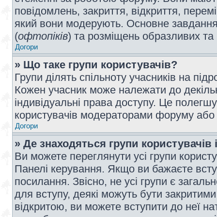
повідомлень, закриття, відкриття, перем
який вони модерують. Основне завдання 
(
офтопіків
) та розміщень образливих та
Догори
» Що таке групи користувачів?
Групи ділять спільноту учасників на під
Кожен учасник може належати до декілько
індивідуальні права доступу. Це полегшу
користувачів модераторами форуму або н
Догори
» Де знаходяться групи користувачів і
Ви можете переглянути усі групи користу
Панелі керування. Якщо ви бажаєте вступ
посилання. Звісно, не усі групи є загал
для вступу, деякі можуть бути закритими
відкритою, ви можете вступити до неї на