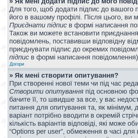
» Як мені додати підпис до мого пов
Для того, щоб додати підпис до вашого 
його в вашому профілі. Після цього, ви 
Приєднати підпис
в формі написання по
Також ви можете встановити приєднання
повідомлень, поставивши відповідну від
приєднувати підпис до окремих повідомл
підпис
в формі написання повідомлення)
Догори
» Як мені створити опитування?
При створенні нової теми чи під час ред
Створити опитування
під основною фо
бачите її, то швидше за все, у вас недо
питання для опитування та, як мінімум, д
варіант потрібно вводити в окремій стріч
кількість варіантів відповіді, які може 
“Options per user”, обмеження в часі для 