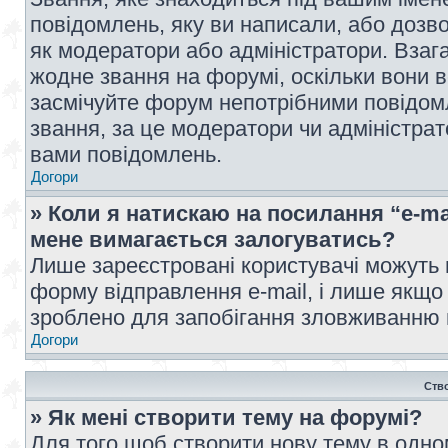
повідомлень, яку ви написали, або дозво
як модератори або адміністратори. Взаг
жодне звання на форумі, оскільки вони 
засмічуйте форум непотрібними повідомл
звання, за це модератори чи адміністра
вами повідомлень.
Догори
» Коли я натискаю на посилання “e-ma
мене вимагається залогуватись?
Лише зареєстровані користувачі можуть 
форму відправлення e-mail, і лише якщо
зроблено для запобігання зловживанню
Догори
Ств
» Як мені створити тему на форумі?
Для того щоб створити нову тему в одному