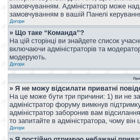
замовчуванням. Адміністратор може над
замовчуванням в вашій Панелі керуванн
Догори
» Що таке “Команда”?
На цій сторінці ви знайдете список учас
включаючи адміністраторів та модератор
модерують.
Догори
При
» Я не можу відсилати приватні пові
На це може бути три причини: 1) ви не з
адміністратор форуму вимкнув підтримку
адміністратор заборонив вам відсиланн
то запитайте в адміністратора, чому він 
Догори
» Я постійно отримую небажані прива