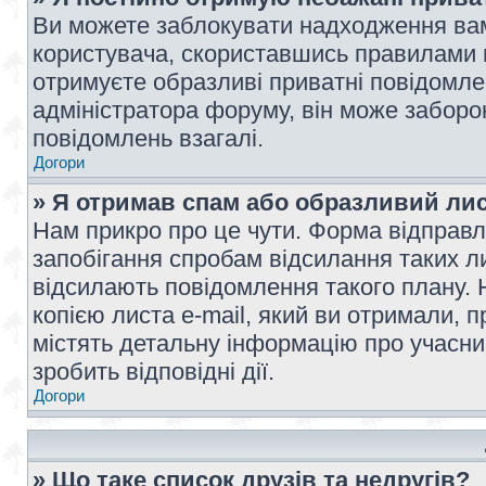
Ви можете заблокувати надходження вам
користувача, скориставшись правилами 
отримуєте образливі приватні повідомлен
адміністратора форуму, він може забор
повідомлень взагалі.
Догори
» Я отримав спам або образливий лис
Нам прикро про це чути. Форма відправл
запобігання спробам відсилання таких лис
відсилають повідомлення такого плану. 
копією листа e-mail, який ви отримали, 
містять детальну інформацію про учасник
зробить відповідні дії.
Догори
» Що таке список друзів та недругів?