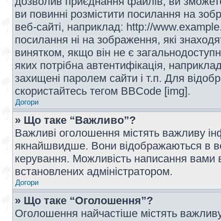
дозволив приєднання файлів, ви зможет
ви повинні розмістити посилання на зоб
веб-сайті, наприклад: http://www.example
посилання ні на зображення, які знаход
винятком, якщо він не є загальнодоступн
яких потрібна автентифікація, наприклад,
захищені паролем сайти і т.п. Для відо
скористайтесь тегом BBCode [img].
Догори
» Що таке “Важливо”?
Важливі оголошення містять важливу інф
якнайшвидше. Вони відображаються в ве
керування. Можливість написання вами 
встановлених адміністратором.
Догори
» Що таке “Оголошення”?
Оголошення найчастіше містять важливу