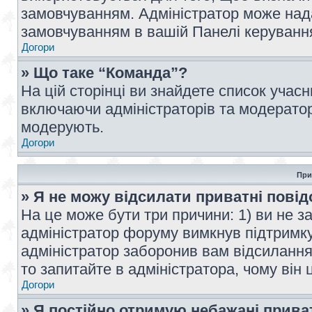
замовчуванням. Адміністратор може над
замовчуванням в вашій Панелі керуванн
Догори
» Що таке “Команда”?
На цій сторінці ви знайдете список учас
включаючи адміністраторів та модератор
модерують.
Догори
При
» Я не можу відсилати приватні пові
На це може бути три причини: 1) ви не з
адміністратор форуму вимкнув підтримку
адміністратор заборонив вам відсиланн
то запитайте в адміністратора, чому він 
Догори
» Я постійно отримую небажані прива