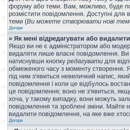
форуму або теми. Вам, можливо, буде по
розмістити повідомлення. Доступні для в
теми (
Ви можете створювати нові теми
Догори
» Як мені відредагувати або видалит
Якщо ви не є адміністратором або модер
видаляти лише власні повідомлення. Ви
натиснувши кнопку
редагувати
для відп
обмеженого часу з моменту створення. Я
під ним з'явиться невеличкий напис, який
повідомлення і коли це відбулось востан
це повідомлення; воно не з'явиться, як
хоча, у такому випадку, вони можуть за
повідомлення та зроблені зміни. Майте н
видалити повідомлення, на яке вже хтось
Догори