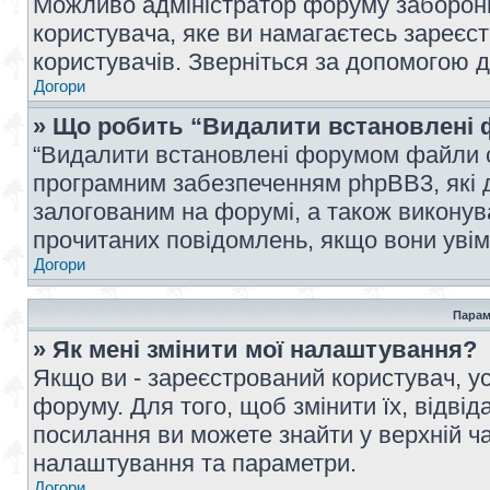
Можливо адміністратор форуму заборонив
користувача, яке ви намагаєтесь зареєст
користувачів. Зверніться за допомогою 
Догори
» Що робить “Видалити встановлені 
“Видалити встановлені форумом файли co
програмним забезпеченням phpBB3, які 
залогованим на форумі, а також виконува
прочитаних повідомлень, якщо вони увім
Догори
Парам
» Як мені змінити мої налаштування?
Якщо ви - зареєстрований користувач, ус
форуму. Для того, щоб змінити їх, відві
посилання ви можете знайти у верхній ча
налаштування та параметри.
Догори