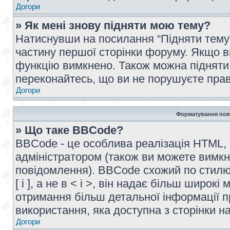
Догори
» Як мені знову підняти мою тему?
Натиснувши на посилання “Підняти тему” 
частину першої сторінки форуму. Якщо в
функцію вимкнено. Також можна підняти 
переконайтесь, що ви не порушуєте прав
Догори
Форматування пов
» Що таке BBCode?
BBCode - це особлива реалізація HTML,
адміністратором (також ви можете вимкн
повідомлення). BBCode схожий по стилю
[ і ], а не в < і >, він надає більш широ
отримання більш детальної інформації п
використання, яка доступна з сторінки 
Догори