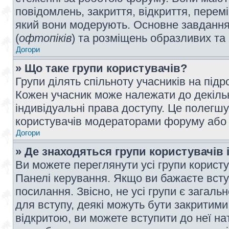
повідомлень, закриття, відкриття, перем
який вони модерують. Основне завдання 
(
офтопіків
) та розміщень образливих та
Догори
» Що таке групи користувачів?
Групи ділять спільноту учасників на під
Кожен учасник може належати до декілько
індивідуальні права доступу. Це полегшу
користувачів модераторами форуму або н
Догори
» Де знаходяться групи користувачів і
Ви можете переглянути усі групи користу
Панелі керування. Якщо ви бажаєте вступ
посилання. Звісно, не усі групи є загал
для вступу, деякі можуть бути закритими
відкритою, ви можете вступити до неї на