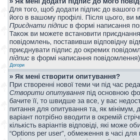
» Як мені додати підпис до мого пов
Для того, щоб додати підпис до вашого 
його в вашому профілі. Після цього, ви 
Приєднати підпис
в формі написання по
Також ви можете встановити приєднання
повідомлень, поставивши відповідну від
приєднувати підпис до окремих повідомл
підпис
в формі написання повідомлення)
Догори
» Як мені створити опитування?
При створенні нової теми чи під час ред
Створити опитування
під основною фо
бачите її, то швидше за все, у вас недо
питання для опитування та, як мінімум, д
варіант потрібно вводити в окремій стріч
кількість варіантів відповіді, які може 
“Options per user”, обмеження в часі для 