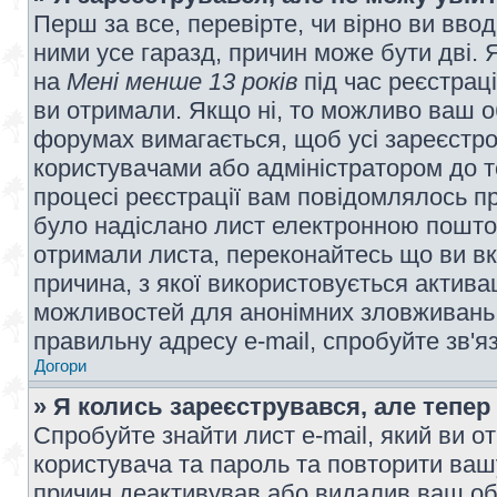
Перш за все, перевірте, чи вірно ви вво
ними усе гаразд, причин може бути дві.
на
Мені менше 13 років
під час реєстраці
ви отримали. Якщо ні, то можливо ваш о
форумах вимагається, щоб усі зареєстров
користувачами або адміністратором до т
процесі реєстрації вам повідомлялось пр
було надіслано лист електронною поштою
отримали листа, переконайтесь що ви вк
причина, з якої використовується актива
можливостей для анонімних зловживань 
правильну адресу e-mail, спробуйте зв'я
Догори
» Я колись зареєструвався, але тепер
Спробуйте знайти лист e-mail, який ви от
користувача та пароль та повторити ваш
причин деактивував або видалив ваш обл