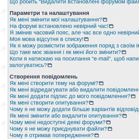
Що робить “Видалити встановлені форумом файл
Параметри та налаштування
Як мені змінити мої налаштування?
На форумі встановлено невірний час!
Я змінив часовий пояс, але час все одно невірни
Моя мова відсутня в списку!
Як я можу розмістити зображення поряд з своїм 
Що таке моє звання і як мені його змінити?
Коли я натискаю на посилання “e-mail”, щоб напи
залогуватись?
Створення повідомлень
Як мені створити тему на форумі?
Як мені відредагувати або видалити повідомлен
Як мені додати підпис до мого повідомлення?
Як мені створити опитування?
Чому я не можу додати більше варіантів відпові
Як мені змінити або видалити опитування?
Чому мені недоступні деякі форуми?
Чому я не можу приєднувати файли?
Чому я отримав попередження?