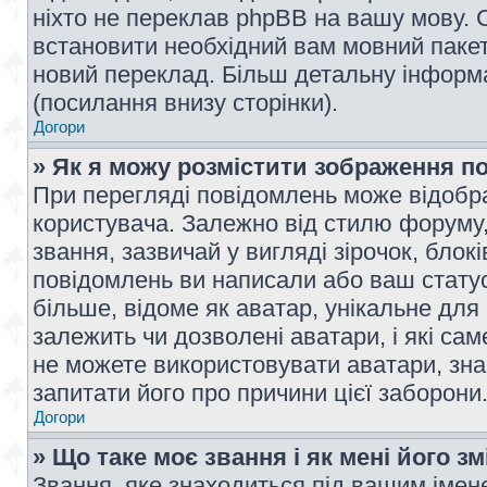
ніхто не переклав phpBB на вашу мову. 
встановити необхідний вам мовний пакет,
новий переклад. Більш детальну інформ
(посилання внизу сторінки).
Догори
» Як я можу розмістити зображення п
При перегляді повідомлень може відобр
користувача. Залежно від стилю форуму
звання, зазвичай у вигляді зірочок, блокі
повідомлень ви написали або ваш статус
більше, відоме як аватар, унікальне для
залежить чи дозволені аватари, і які с
не можете використовувати аватари, зна
запитати його про причини цієї заборони
Догори
» Що таке моє звання і як мені його з
Звання, яке знаходиться під вашим імене