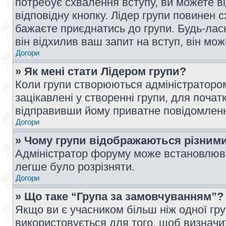
потребує схвалення вступу, ви можете ві
відповідну кнопку. Лідер групи повинен 
бажаєте приєднатись до групи. Будь-ласк
він відхилив ваш запит на вступ, він мож
Догори
» Як мені стати Лідером групи?
Коли групи створюються адміністратором
зацікавлені у створенні групи, для почат
відправивши йому приватне повідомлен
Догори
» Чому групи відображаються різним
Адміністратор форуму може встановлюва
легше було розрізняти.
Догори
» Що таке “Група за замовчуванням”?
Якщо ви є учасником більш ніж одної гр
використовується для того, щоб визначит