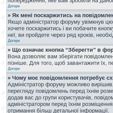
попередження, яке вам зробили на даном
Догори
» Як мені поскаржитись на повідомл
Якщо адміністратор форуму увімкнув цю 
хочете поскаржитись і ви побачите кноп
неї, ви пройдете через ряд кроків, необ
Догори
» Що означає кнопка “Зберегти” в фо
Вона дозволяє вам зберігати повідомлен
пізніше. Для того, щоб завантажити їх, 
Догори
» Чому моє повідомлення потребує с
Адміністратор форуму можливо вирішив,
перегляду повідомлень перед їхнім роз
додав вас до групи користувачів, повід
адміністратором перед їхнім розміщенням
отримання більш детальної інформації.