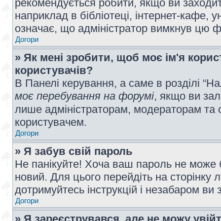
рекомендується робити, якщо ви заходит
наприклад в бібліотеці, інтернет-кафе, ун
означає, що адміністратор вимкнув цю ф
Догори
» Як мені зробити, щоб моє ім'я кори
користувачів?
В Панелі керування, а саме в розділі “
моє перебування на форумі
, якщо ви за
лише адміністраторам, модераторам та 
користувачем.
Догори
» Я забув свій пароль
Не панікуйте! Хоча ваш пароль не може 
новий. Для цього перейдіть на сторінку 
дотримуйтесь інструкцій і незабаром ви 
Догори
» Я зареєструвався, але не можу увій