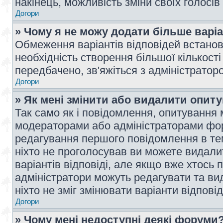
накінець, можливість зміни своїх голосі
Догори
» Чому я не можу додати більше варі
Обмеження варіантів відповідей встано
необхідність створення більшої кількості
передбачено, зв'яжіться з адміністратор
Догори
» Як мені змінити або видалити опит
Так само як і повідомлення, опитування
модераторами або адміністраторами фор
редагування першого повідомлення в тем
ніхто не проголосував ви можете видали
варіантів відповіді, але якщо вже хтось
адміністратори можуть редагувати та ви
ніхто не зміг змінювати варіанти відповід
Догори
» Чому мені недоступні деякі форуми