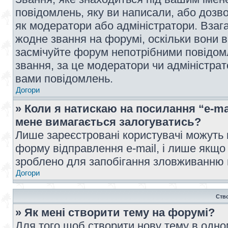
повідомлень, яку ви написали, або дозво
як модератори або адміністратори. Взаг
жодне звання на форумі, оскільки вони 
засмічуйте форум непотрібними повідомл
звання, за це модератори чи адміністра
вами повідомлень.
Догори
» Коли я натискаю на посилання “e-ma
мене вимагається залогуватись?
Лише зареєстровані користувачі можуть 
форму відправлення e-mail, і лише якщо
зроблено для запобігання зловживанню
Догори
Ств
» Як мені створити тему на форумі?
Для того щоб створити нову тему в одному