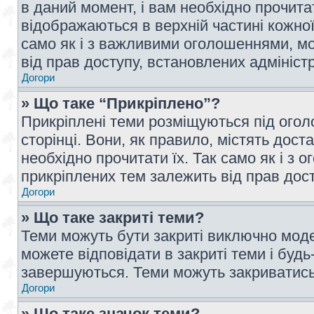
в даний момент, і вам необхідно прочи
відображаються в верхній частині кожної
само як і з важливими оголошеннями, м
від прав доступу, встановлених адмініс
Догори
» Що таке “Прикріплено”?
Прикріплені теми розміщуються під ого
сторінці. Вони, як правило, містять дос
необхідно прочитати їх. Так само як і з
прикріплених тем залежить від прав дос
Догори
» Що таке закриті теми?
Теми можуть бути закриті виключно мод
можете відповідати в закриті теми і буд
завершуються. Теми можуть закриватись 
Догори
» Що таке значок теми?