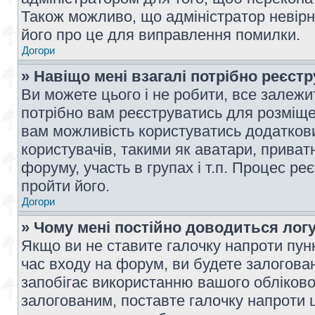
Також можливо, що адміністратор невірн
його про це для виправлення помилки.
Догори
» Навіщо мені взагалі потрібно реєст
Ви можете цього і не робити, все залежит
потрібно вам реєструватись для розміщен
вам можливість користуватись додаткови
користувачів, такими як аватари, приват
форуму, участь в групах і т.п. Процес ре
пройти його.
Догори
» Чому мені постійно доводиться лог
Якщо ви не ставите галочку напроти пун
час входу на форум, ви будете залогова
запобігає використанню вашого обліков
залогованим, поставте галочку напроти ц