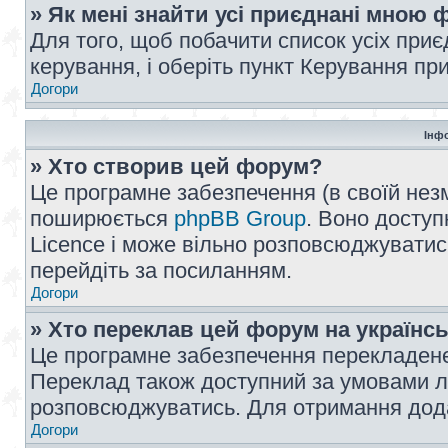
» Як мені знайти усі приєднані мною
Для того, щоб побачити список усіх при
керування, і оберіть пункт Керування п
Догори
Інф
» Хто створив цей форум?
Це програмне забезпечення (в своїй незм
поширюється
phpBB Group
. Воно доступ
Licence і може вільно розповсюджуватис
перейдіть за посиланням.
Догори
» Хто переклав цей форум на українс
Це програмне забезпечення перекладен
Переклад також доступний за умовами ліц
розповсюджуватись. Для отримання дода
Догори