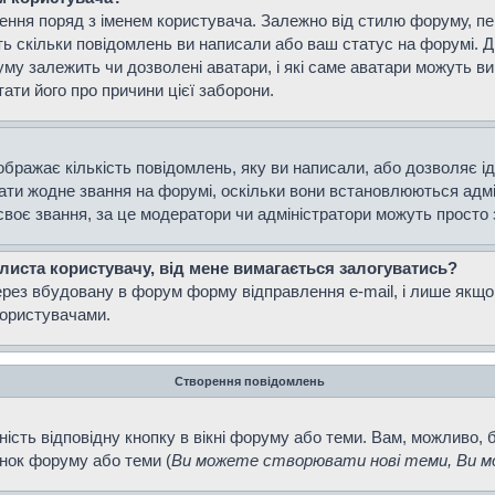
ення поряд з іменем користувача. Залежно від стилю форуму, п
ають скільки повідомлень ви написали або ваш статус на форумі. 
уму залежить чи дозволені аватари, і які саме аватари можуть 
тати його про причини цієї заборони.
ображає кількість повідомлень, яку ви написали, або дозволяє і
вати жодне звання на форумі, оскільки вони встановлюються адм
своє звання, за це модератори чи адміністратори можуть просто
 листа користувачу, від мене вимагається залогуватись?
ерез вбудовану в форум форму відправлення e-mail, і лише якщо
ористувачами.
Створення повідомлень
ість відповідну кнопку в вікні форуму або теми. Вам, можливо, 
інок форуму або теми (
Ви можете створювати нові теми, Ви мо