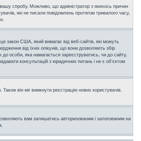
и вашу спробу. Можливо, що адміністратор з якихось причин
вачів, які не писали повідомлень протягом тривалого часу,
х.
- це закон США, який вимагає від веб-сайтів, які можуть
вердження від їхніх опікунів, що вони дозволяють збір
к до особи, яка намагається зареєструватись, чи до сайту,
адавати консультацій з юридичних питань і не є об'єктом
 Також він міг вимкнути реєстрацію нових користувачів.
дозволяють вам залишатись авторизованим і залогованим на
м.