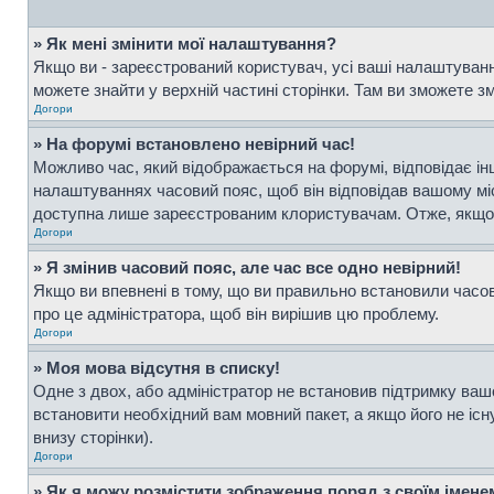
» Як мені змінити мої налаштування?
Якщо ви - зареєстрований користувач, усі ваші налаштування
можете знайти у верхній частині сторінки. Там ви зможете з
Догори
» На форумі встановлено невірний час!
Можливо час, який відображається на форумі, відповідає інш
налаштуваннях часовий пояс, щоб він відповідав вашому мі
доступна лише зареєстрованим клористувачам. Отже, якщо в
Догори
» Я змінив часовий пояс, але час все одно невірний!
Якщо ви впевнені в тому, що ви правильно встановили часови
про це адміністратора, щоб він вирішив цю проблему.
Догори
» Моя мова відсутня в списку!
Одне з двох, або адміністратор не встановив підтримку ваш
встановити необхідний вам мовний пакет, а якщо його не іс
внизу сторінки).
Догори
» Як я можу розмістити зображення поряд з своїм імен