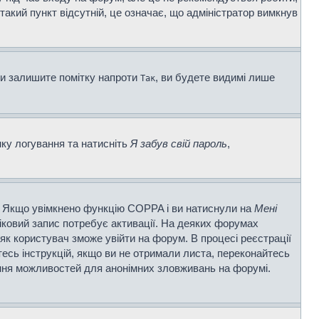
 такий пункт відсутній, це означає, що адміністратор вимкнув
ви залишите помітку напроти
, ви будете видимі лише
Так
нку логування та натисніть
Я забув свій пароль
,
ві. Якщо увімкнено функцію COPPA і ви натиснули на
Мені
ліковий запис потребує активації. На деяких форумах
 як користувач зможе увійти на форум. В процесі реєстрації
есь інструкцій, якщо ви не отримали листа, переконайтесь
ення можливостей для анонімних зловживань на форумі.