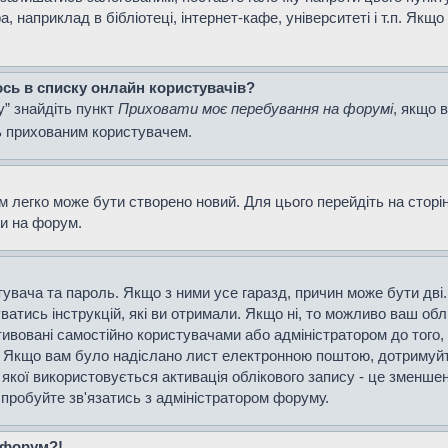
наприклад в бібліотеці, інтернет-кафе, університеті і т.п. Якщо
ось в списку онлайн користувачів?
у” знайдіть пункт
Приховати моє перебування на форумі
, якщо 
ь прихованим користувачем.
м легко може бути створено новий. Для цього перейдіть на сторі
ти на форум.
истувача та пароль. Якщо з ними усе гаразд, причин може бути д
уватись інструкцій, які ви отримали. Якщо ні, то можливо ваш об
тивовані самостійно користувачами або адміністратором до того,
і. Якщо вам було надіслано лист електронною поштою, дотримуйт
 якої використовується активація облікового запису - це зменш
спробуйте зв'язатись з адміністратором форуму.
а форум?!