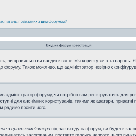
них питань, пов'язаних з цим форумом?
Вхід на форум і реєстрація
ь, чи правильно ви вводите ваше ім'я користувача та пароль. Як
о форуму. Також можливо, що адміністратор невірно сконфігурув
ішив адміністратор форуму, чи потрібно вам реєструватись для ро
тупні для анонімних користувачів, такими як аватари, приватні 
ам радимо пройти його.
не з цього комп'ютера
під час входу на форум, ви будете зало
залишатись залогованим, поставте галочку напроти цього пункту