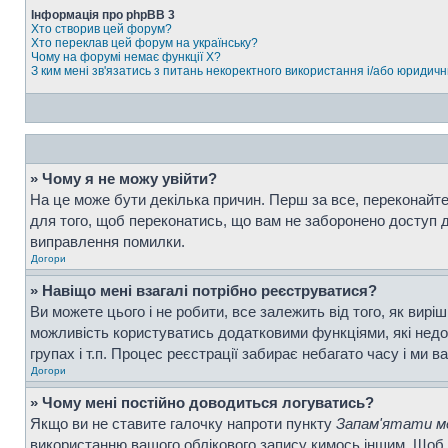
Інформація про phpBB 3
Хто створив цей форум?
Хто переклав цей форум на українську?
Чому на форумі немає функції X?
З ким мені зв'язатись з питань некоректного використання і/або юридич
» Чому я не можу увійти?
На це може бути декілька причин. Перш за все, переконайтес
для того, щоб переконатись, що вам не заборонено доступ д
виправлення помилки.
Догори
» Навіщо мені взагалі потрібно реєструватися?
Ви можете цього і не робити, все залежить від того, як вир
можливість користуватись додатковими функціями, які недос
групах і т.п. Процес реєстрації забирає небагато часу і ми в
Догори
» Чому мені постійно доводиться логуватись?
Якщо ви не ставите галочку напроти пункту
Запам'ятати ме
використанню вашого облікового запису кимось іншим. Щоб 