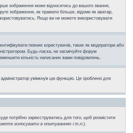
ерше зображення може відноситись до вашого звання,
Друге зображення, як правило більше, відоме як аватар,
використовуватись. Якщо ви не можете використовувати
дентифікувати певних користувачів, таких як модератори або
іністратором. Будь-ласка, не засмічуйте форум
 зменшити кількість написаних вами повідомлень.
 адміністратор увімкнув цю функцію. Це зроблено для
буде потрібно зареєструватись для того, щоб розмістити
жете голосувати в опитуваннях і т.п.
).