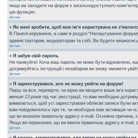
якщо ви заходите на форум з загальнодоступного комп'ютера, 
цю функцію.
Догори
» Як мені зробити, щоб моє ім'я користувача не з'являл
В Панелі керування, а саме в розділі “Налаштування форум
адміністраторам, модераторам та собі. Ви будете вважатис
Догори
» Я забув свій пароль
Не панікуйте! Хоча ваш пароль не може бути відновлено, ва
дотримуйтесь інструкцій і незабаром ви знову зможете увій
Догори
» Я зареєструвався, але не можу увійти на форум!
Перш за все, перевірте, чи вірно ви вводите ваше ім'я кор
менше 13 років
під час реєстрації, то вам необхідно дотрим
вимагається, щоб усі зареєстровані облікові записи були ак
вам повідомлялось про те, чи необхідна вам активація чи н
що ви вказали правильну адресу e-mail. Основна причина, з
Якщо ви переконані, що ви ввели правильну адресу e-mail, 
Догори
» Я колись зареєструвався, але тепер не можу увійти н