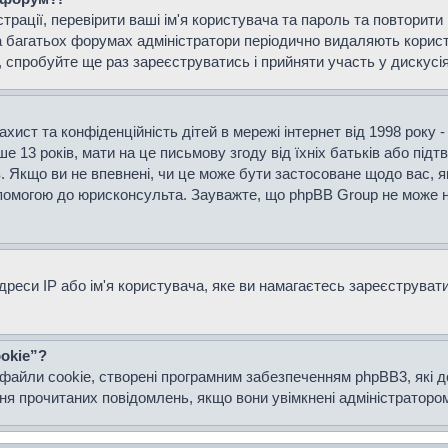
страції, перевірити ваші ім'я користувача та пароль та повторит
а багатьох форумах адміністратори періодично видаляють користу
спробуйте ще раз зареєструватись і прийняти участь у дискусія
захист та конфіденційність дітей в мережі інтернет від 1998 року 
е 13 років, мати на це письмову згоду від їхніх батьків або підт
ів. Якщо ви не впевнені, чи це може бути застосоване щодо вас, я
опомогою до юрисконсульта. Зауважте, що phpBB Group не може н
еси IP або ім'я користувача, яке ви намагаєтесь зареєструвати.
okie”?
файли cookie, створені програмним забезпеченням phpBB3, які 
ання прочитаних повідомлень, якщо вони увімкнені адміністраторо