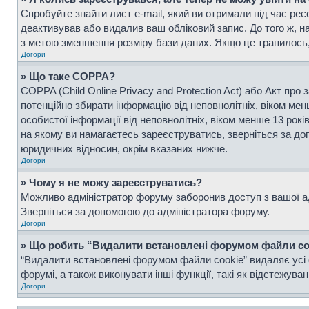
Спробуйте знайти лист e-mail, який ви отримали під час реє
деактивував або видалив ваш обліковий запис. До того ж, н
з метою зменшення розміру бази даних. Якщо це трапилось, 
Догори
» Що таке COPPA?
COPPA (Child Online Privacy and Protection Act) або Акт про 
потенційно збирати інформацію від неповнолітніх, віком менш
особистої інформації від неповнолітніх, віком менше 13 рок
на якому ви намагаєтесь зареєструватись, зверніться за д
юридичних відносин, окрім вказаних нижче.
Догори
» Чому я не можу зареєструватись?
Можливо адміністратор форуму заборонив доступ з вашої адр
Зверніться за допомогою до адміністратора форуму.
Догори
» Що робить “Видалити встановлені форумом файли co
“Видалити встановлені форумом файли cookie” видаляє усі 
форумі, а також виконувати інші функції, такі як відстежув
Догори