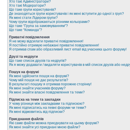
Хто такі Адміністратори?
Хто такі Модератори?
Що таке групи користувачів?
Де знаходяться групи користувачів і як мені вступити до одної з груп?
Як мені стати Лідером групи?
Чому групи відображаються різними кольорами?
Що таке “Група за замовчуванням”?
Що таке “Команда”?
Приватні повідомлення
Я не можу відсилати приватні повідомлення!
Я постійно отримую небажані приватні повідомлення!
Я отримав спам або образливий лист email від учасника цього форуму!
Друзі та недруги
Що таке список друзів та недругів?
Як я можу додавати / видаляти користувачів в мій список друзів або недр
Пошук на форумі
Як мені здійснити пошук на форумі?
Чому мій пошук не дає результатів?
В результаті пошуку я отримав порожню сторінку!
Як мені знайти учасників форуму?
Як мені знайти власні повідомлення та теми?
Підписка на теми та закладки
У чому різниця між закладками та підпискою?
Як мені підписатись на певні форуми чи теми?
Як мені відмовитись від підписки?
Приєднання файлів
Які саме файли можна приєднувати на цьому форумі?
Як мені знайти усі приєднані мною файли?