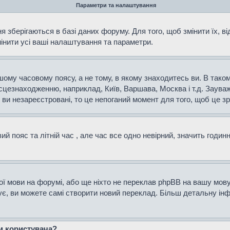
Параметри та налаштування
 зберігаються в базі даних форуму. Для того, щоб змінити їх, в
мінити усі ваші налаштування та параметри.
ому часовому поясу, а не тому, в якому знаходитесь ви. В таком
сцезнаходженню, наприклад, Київ, Варшава, Москва і т.д. Зауваж
и незареєстровані, то це непоганий момент для того, щоб це зр
й пояс та літній час , але час все одно невірний, значить годин
ої мови на форумі, або ще ніхто не переклав phpBB на вашу мову
нує, ви можете самі створити новий переклад. Більш детальну і
ем користувача?