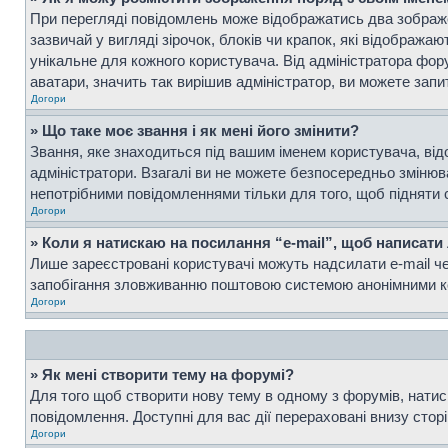
При перегляді повідомлень може відображатись два зображ
зазвичай у вигляді зірочок, блоків чи крапок, які відображ
унікальне для кожного користувача. Від адміністратора фор
аватари, значить так вирішив адміністратор, ви можете запи
Догори
» Що таке моє звання і як мені його змінити?
Звання, яке знаходиться під вашим іменем користувача, від
адміністратори. Взагалі ви не можете безпосередньо зміню
непотрібними повідомленнями тільки для того, щоб підняти 
Догори
» Коли я натискаю на посилання “e-mail”, щоб написати
Лише зареєстровані користувачі можуть надсилати e-mail ч
запобігання зловживанню поштовою системою анонімними к
Догори
» Як мені створити тему на форумі?
Для того щоб створити нову тему в одному з форумів, натисн
повідомлення. Доступні для вас дії перераховані внизу стор
Догори