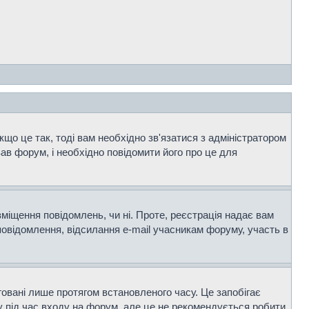
що це так, тоді вам необхідно зв'язатися з адміністратором
ав форум, і необхідно повідомити його про це для
зміщення повідомлень, чи ні. Проте, реєстрація надає вам
повідомлення, відсилання e-mail учасникам форуму, участь в
говані лише протягом встановленого часу. Це запобігає
 під час входу на форум, але це не рекомендується робити,