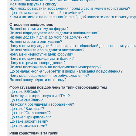
Я змінив часовий пояс, але час все одно невірний!
Моя мова відсутня в списку!
Як я можу розмістити зображення поряд з своїм іменем користувача?
Що таке моє звання і як мені його змінити?
Коли я натискаю на посилання “e-mail”, щоб написати листа користувачу
Створення повідомлень
Як мені створити тему на форумі?
Як мені відредагувати або видалити повідомлення?
Як мені додати підпис до мого повідомлення?
Як мені створити опитування?
Чому я не можу додати більше варіантів відповідей для свого опитуванн
Як мені змінити або видалити опитування?
Чому мені недоступні деякі форуми?
Чому я не можу приєднувати файли?
Чому я отримав попередження?
Як мені поскаржитись на повідомлення модератору?
Що означає кнопка “Зберегти” в формі написання повідомлення?
Чому моє повідомлення потребує схвалення?
Як мені знову підняти мою тему?
Форматування повідомлень та типи створюваних тем
Що таке BBCode?
Чи можу я використовувати HTML?
Що таке смайлики?
Чи можу я розміщувати зображення?
Що таке “Важливо”?
Що таке “Оголошення”?
Що таке “Прикріплено”?
Що таке закриті теми?
Що таке значок теми?
Рівні користувачів та групи