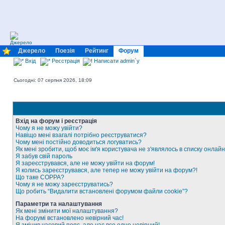
Джерело
Поезія
Рейтинг
Форум
Вхід
Реєстрація
Написати admin`у
Сьогодні: 07 серпня 2026, 18:09
Вхід на форум і реєстрація
Чому я не можу увійти?
Навіщо мені взагалі потрібно реєструватися?
Чому мені постійно доводиться логуватись?
Як мені зробити, щоб моє ім'я користувача не з'являлось в списку онлайн
Я забув свій пароль
Я зареєструвався, але не можу увійти на форум!
Я колись зареєструвався, але тепер не можу увійти на форум?!
Що таке COPPA?
Чому я не можу зареєструватись?
Що робить “Видалити встановлені форумом файли cookie”?
Параметри та налаштування
Як мені змінити мої налаштування?
На форумі встановлено невірний час!