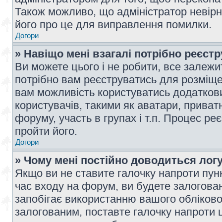
Також можливо, що адміністратор невірн
його про це для виправлення помилки.
Догори
» Навіщо мені взагалі потрібно реєст
Ви можете цього і не робити, все залежит
потрібно вам реєструватись для розміщен
вам можливість користуватись додаткови
користувачів, такими як аватари, приват
форуму, участь в групах і т.п. Процес ре
пройти його.
Догори
» Чому мені постійно доводиться лог
Якщо ви не ставите галочку напроти пун
час входу на форум, ви будете залогова
запобігає використанню вашого обліков
залогованим, поставте галочку напроти ц