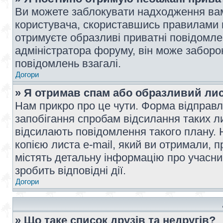
Ви можете заблокувати надходження вам
користувача, скориставшись правилами 
отримуєте образливі приватні повідомлен
адміністратора форуму, він може забор
повідомлень взагалі.
Догори
» Я отримав спам або образливий лис
Нам прикро про це чути. Форма відправл
запобігання спробам відсилання таких лис
відсилають повідомлення такого плану. 
копією листа e-mail, який ви отримали, 
містять детальну інформацію про учасник
зробить відповідні дії.
Догори
» Що таке список друзів та недругів?