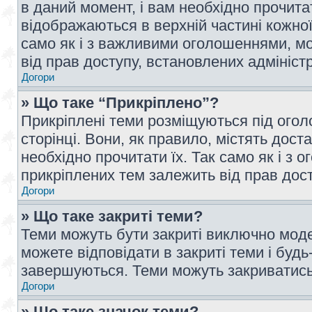
в даний момент, і вам необхідно прочи
відображаються в верхній частині кожної
само як і з важливими оголошеннями, м
від прав доступу, встановлених адмініс
Догори
» Що таке “Прикріплено”?
Прикріплені теми розміщуються під ого
сторінці. Вони, як правило, містять дос
необхідно прочитати їх. Так само як і з
прикріплених тем залежить від прав дос
Догори
» Що таке закриті теми?
Теми можуть бути закриті виключно мод
можете відповідати в закриті теми і буд
завершуються. Теми можуть закриватись 
Догори
» Що таке значок теми?