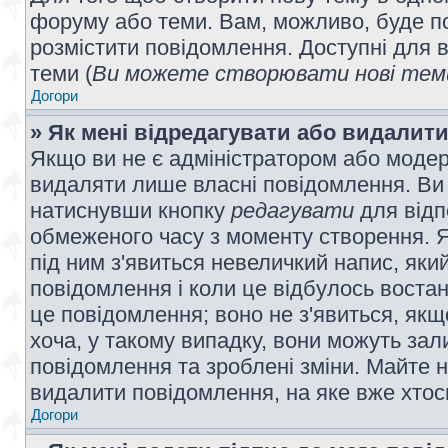
форуму або теми. Вам, можливо, буде по
розмістити повідомлення. Доступні для в
теми (
Ви можете створювати нові теми
Догори
» Як мені відредагувати або видалит
Якщо ви не є адміністратором або модер
видаляти лише власні повідомлення. Ви
натиснувши кнопку
редагувати
для відп
обмеженого часу з моменту створення. Я
під ним з'явиться невеличкий напис, який
повідомлення і коли це відбулось востан
це повідомлення; воно не з'явиться, як
хоча, у такому випадку, вони можуть за
повідомлення та зроблені зміни. Майте н
видалити повідомлення, на яке вже хтось
Догори