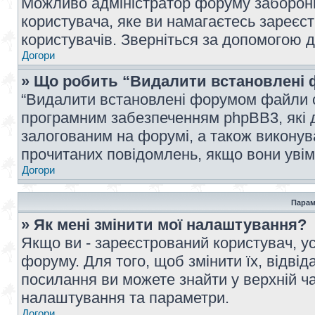
Можливо адміністратор форуму заборонив
користувача, яке ви намагаєтесь зареєст
користувачів. Зверніться за допомогою 
Догори
» Що робить “Видалити встановлені 
“Видалити встановлені форумом файли co
програмним забезпеченням phpBB3, які 
залогованим на форумі, а також виконува
прочитаних повідомлень, якщо вони увім
Догори
Парам
» Як мені змінити мої налаштування?
Якщо ви - зареєстрований користувач, ус
форуму. Для того, щоб змінити їх, відві
посилання ви можете знайти у верхній ча
налаштування та параметри.
Догори