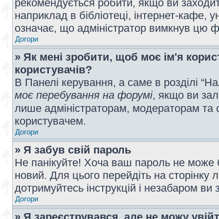
рекомендується робити, якщо ви заходит
наприклад в бібліотеці, інтернет-кафе, ун
означає, що адміністратор вимкнув цю ф
Догори
» Як мені зробити, щоб моє ім'я кори
користувачів?
В Панелі керування, а саме в розділі “
моє перебування на форумі
, якщо ви за
лише адміністраторам, модераторам та 
користувачем.
Догори
» Я забув свій пароль
Не панікуйте! Хоча ваш пароль не може 
новий. Для цього перейдіть на сторінку 
дотримуйтесь інструкцій і незабаром ви 
Догори
» Я зареєструвався, але не можу увій