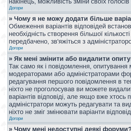
накінець, можливість зміни своїх голосі
Догори
» Чому я не можу додати більше варі
Обмеження варіантів відповідей встано
необхідність створення більшої кількості
передбачено, зв'яжіться з адміністратор
Догори
» Як мені змінити або видалити опит
Так само як і повідомлення, опитування
модераторами або адміністраторами фор
редагування першого повідомлення в тем
ніхто не проголосував ви можете видали
варіантів відповіді, але якщо вже хтось
адміністратори можуть редагувати та ви
ніхто не зміг змінювати варіанти відповід
Догори
» Чому мені недоступні деякі форуми