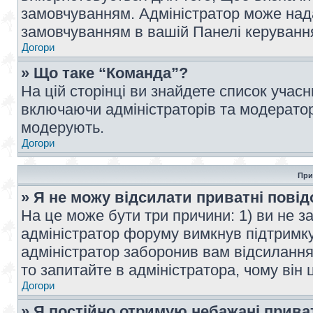
замовчуванням. Адміністратор може над
замовчуванням в вашій Панелі керуванн
Догори
» Що таке “Команда”?
На цій сторінці ви знайдете список учас
включаючи адміністраторів та модератор
модерують.
Догори
При
» Я не можу відсилати приватні пові
На це може бути три причини: 1) ви не з
адміністратор форуму вимкнув підтримку
адміністратор заборонив вам відсиланн
то запитайте в адміністратора, чому він 
Догори
» Я постійно отримую небажані прива