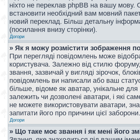
ніхто не переклав phpBB на вашу мову. 
встановити необхідний вам мовний пакет,
новий переклад. Більш детальну інформ
(посилання внизу сторінки).
Догори
» Як я можу розмістити зображення п
При перегляді повідомлень може відобр
користувача. Залежно від стилю форуму
звання, зазвичай у вигляді зірочок, блокі
повідомлень ви написали або ваш статус
більше, відоме як аватар, унікальне для
залежить чи дозволені аватари, і які с
не можете використовувати аватари, зна
запитати його про причини цієї заборони
Догори
» Що таке моє звання і як мені його з
Звання, яке знаходиться під вашим імене