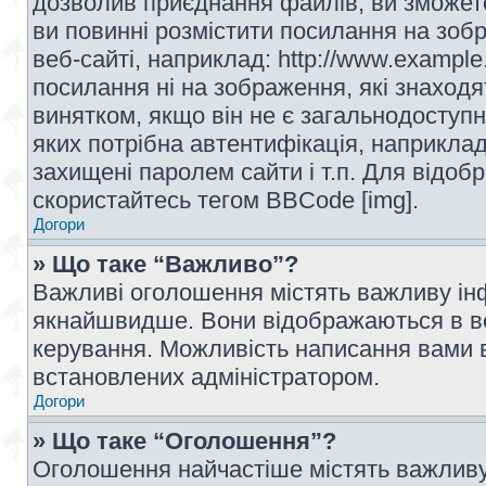
дозволив приєднання файлів, ви зможет
ви повинні розмістити посилання на зоб
веб-сайті, наприклад: http://www.example
посилання ні на зображення, які знаход
винятком, якщо він не є загальнодоступн
яких потрібна автентифікація, наприклад,
захищені паролем сайти і т.п. Для відо
скористайтесь тегом BBCode [img].
Догори
» Що таке “Важливо”?
Важливі оголошення містять важливу інф
якнайшвидше. Вони відображаються в ве
керування. Можливість написання вами 
встановлених адміністратором.
Догори
» Що таке “Оголошення”?
Оголошення найчастіше містять важливу