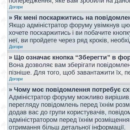
попередження, яке вам зробили на даном
Догори
» Як мені поскаржитись на повідомл
Якщо адміністратор форуму увімкнув цю 
хочете поскаржитись і ви побачите кноп
неї, ви пройдете через ряд кроків, необ
Догори
» Що означає кнопка “Зберегти” в фо
Вона дозволяє вам зберігати повідомлен
пізніше. Для того, щоб завантажити їх, 
Догори
» Чому моє повідомлення потребує с
Адміністратор форуму можливо вирішив,
перегляду повідомлень перед їхнім роз
додав вас до групи користувачів, повід
адміністратором перед їхнім розміщенням
отримання більш детальної інформації.