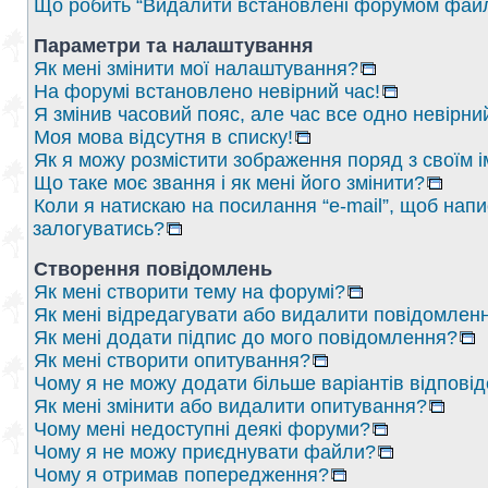
Що робить “Видалити встановлені форумом файл
Параметри та налаштування
Як мені змінити мої налаштування?
На форумі встановлено невірний час!
Я змінив часовий пояс, але час все одно невірни
Моя мова відсутня в списку!
Як я можу розмістити зображення поряд з своїм 
Що таке моє звання і як мені його змінити?
Коли я натискаю на посилання “e-mail”, щоб напи
залогуватись?
Створення повідомлень
Як мені створити тему на форумі?
Як мені відредагувати або видалити повідомлен
Як мені додати підпис до мого повідомлення?
Як мені створити опитування?
Чому я не можу додати більше варіантів відпові
Як мені змінити або видалити опитування?
Чому мені недоступні деякі форуми?
Чому я не можу приєднувати файли?
Чому я отримав попередження?