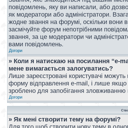
повідомлень, яку ви написали, або дозво
як модератори або адміністратори. Взаг
жодне звання на форумі, оскільки вони 
засмічуйте форум непотрібними повідомл
звання, за це модератори чи адміністра
вами повідомлень.
Догори
» Коли я натискаю на посилання “e-ma
мене вимагається залогуватись?
Лише зареєстровані користувачі можуть 
форму відправлення e-mail, і лише якщо
зроблено для запобігання зловживанню
Догори
Ств
» Як мені створити тему на форумі?
Для того щоб створити нову тему в одному