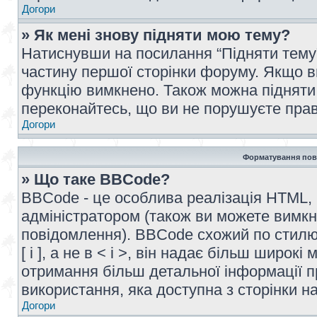
Догори
» Як мені знову підняти мою тему?
Натиснувши на посилання “Підняти тему” 
частину першої сторінки форуму. Якщо в
функцію вимкнено. Також можна підняти 
переконайтесь, що ви не порушуєте прав
Догори
Форматування пов
» Що таке BBCode?
BBCode - це особлива реалізація HTML,
адміністратором (також ви можете вимкн
повідомлення). BBCode схожий по стилю
[ і ], а не в < і >, він надає більш широ
отримання більш детальної інформації п
використання, яка доступна з сторінки 
Догори