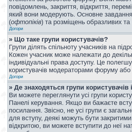
повідомлень, закриття, відкриття, перем
який вони модерують. Основне завдання 
(
офтопіків
) та розміщень образливих та
Догори
» Що таке групи користувачів?
Групи ділять спільноту учасників на під
Кожен учасник може належати до декілько
індивідуальні права доступу. Це полегшу
користувачів модераторами форуму або н
Догори
» Де знаходяться групи користувачів і
Ви можете переглянути усі групи користу
Панелі керування. Якщо ви бажаєте вступ
посилання. Звісно, не усі групи є загал
для вступу, деякі можуть бути закритими
відкритою, ви можете вступити до неї на