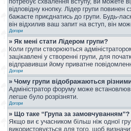
потребує схвалення вступу, ви можете ві
відповідну кнопку. Лідер групи повинен 
бажаєте приєднатись до групи. Будь-ласк
він відхилив ваш запит на вступ, він мож
Догори
» Як мені стати Лідером групи?
Коли групи створюються адміністратором
зацікавлені у створенні групи, для почат
відправивши йому приватне повідомлен
Догори
» Чому групи відображаються різним
Адміністратор форуму може встановлюва
легше було розрізняти.
Догори
» Що таке “Група за замовчуванням”?
Якщо ви є учасником більш ніж одної гр
використовується для того, щоб визначит