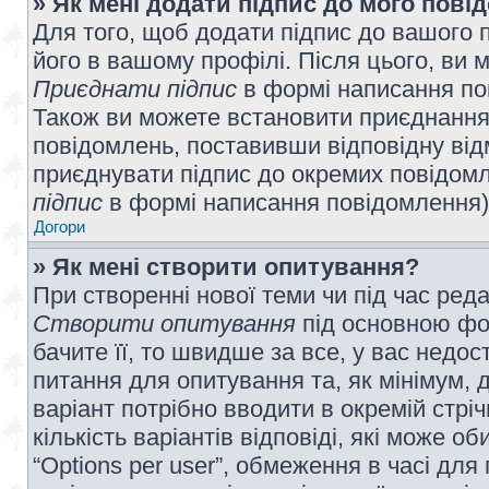
» Як мені додати підпис до мого пов
Для того, щоб додати підпис до вашого 
його в вашому профілі. Після цього, ви 
Приєднати підпис
в формі написання по
Також ви можете встановити приєднання
повідомлень, поставивши відповідну від
приєднувати підпис до окремих повідомл
підпис
в формі написання повідомлення)
Догори
» Як мені створити опитування?
При створенні нової теми чи під час ред
Створити опитування
під основною фо
бачите її, то швидше за все, у вас недо
питання для опитування та, як мінімум, д
варіант потрібно вводити в окремій стріч
кількість варіантів відповіді, які може 
“Options per user”, обмеження в часі для 