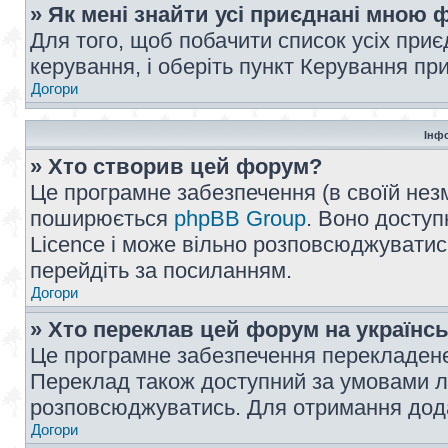
» Як мені знайти усі приєднані мною
Для того, щоб побачити список усіх при
керування, і оберіть пункт Керування п
Догори
Інф
» Хто створив цей форум?
Це програмне забезпечення (в своїй незм
поширюється
phpBB Group
. Воно доступ
Licence і може вільно розповсюджуватис
перейдіть за посиланням.
Догори
» Хто переклав цей форум на українс
Це програмне забезпечення перекладен
Переклад також доступний за умовами ліц
розповсюджуватись. Для отримання дода
Догори