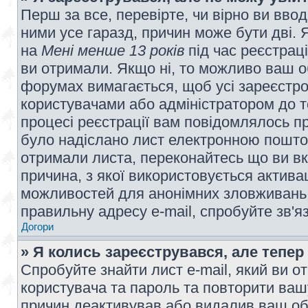
Перш за все, перевірте, чи вірно ви вво
ними усе гаразд, причин може бути дві.
на
Мені менше 13 років
під час реєстраці
ви отримали. Якщо ні, то можливо ваш о
форумах вимагається, щоб усі зареєстров
користувачами або адміністратором до т
процесі реєстрації вам повідомлялось пр
було надіслано лист електронною поштою
отримали листа, переконайтесь що ви вк
причина, з якої використовується актива
можливостей для анонімних зловживань 
правильну адресу e-mail, спробуйте зв'я
Догори
» Я колись зареєструвався, але тепер
Спробуйте знайти лист e-mail, який ви от
користувача та пароль та повторити ваш
причин деактивував або видалив ваш обл