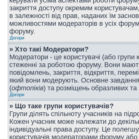
керувати усіма аспектами роботи форуму
закриття доступу окремим користувачам, 
в залежності від прав, наданих їм засн
можливостями модераторів в усіх форум
форуму.
Догори
» Хто такі Модератори?
Модератори - це користувачі (або групи 
стеженні за роботою форуму. Вони мают
повідомлень, закриття, відкриття, перем
який вони модерують. Основне завдання 
(
офтопіків
) та розміщень образливих та
Догори
» Що таке групи користувачів?
Групи ділять спільноту учасників на під
Кожен учасник може належати до декілько
індивідуальні права доступу. Це полегшу
користувачів модераторами форуму або н