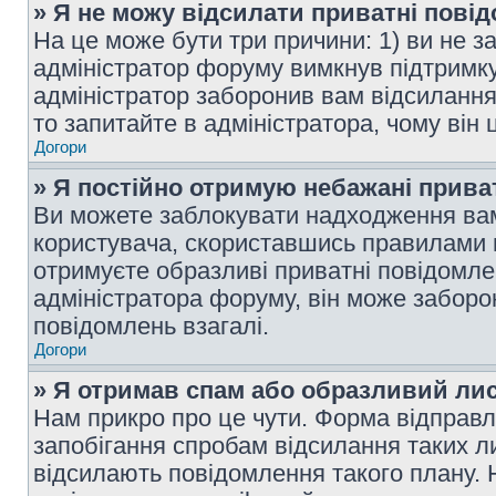
» Я не можу відсилати приватні пові
На це може бути три причини: 1) ви не з
адміністратор форуму вимкнув підтримку
адміністратор заборонив вам відсиланн
то запитайте в адміністратора, чому він 
Догори
» Я постійно отримую небажані прива
Ви можете заблокувати надходження вам
користувача, скориставшись правилами 
отримуєте образливі приватні повідомлен
адміністратора форуму, він може забор
повідомлень взагалі.
Догори
» Я отримав спам або образливий лис
Нам прикро про це чути. Форма відправл
запобігання спробам відсилання таких лис
відсилають повідомлення такого плану. 