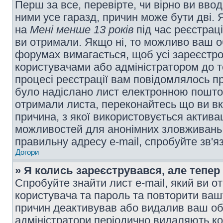
Перш за все, перевірте, чи вірно ви вво
ними усе гаразд, причин може бути дві.
на
Мені менше 13 років
під час реєстраці
ви отримали. Якщо ні, то можливо ваш о
форумах вимагається, щоб усі зареєстров
користувачами або адміністратором до т
процесі реєстрації вам повідомлялось пр
було надіслано лист електронною поштою
отримали листа, переконайтесь що ви вк
причина, з якої використовується актива
можливостей для анонімних зловживань 
правильну адресу e-mail, спробуйте зв'я
Догори
» Я колись зареєструвався, але тепер
Спробуйте знайти лист e-mail, який ви от
користувача та пароль та повторити ваш
причин деактивував або видалив ваш обл
адміністратори періодично видаляють ко