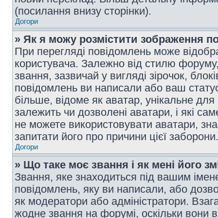
(посилання внизу сторінки).
Догори
» Як я можу розмістити зображення п
При перегляді повідомлень може відобр
користувача. Залежно від стилю форуму
звання, зазвичай у вигляді зірочок, блокі
повідомлень ви написали або ваш статус
більше, відоме як аватар, унікальне для
залежить чи дозволені аватари, і які с
не можете використовувати аватари, зна
запитати його про причини цієї заборони
Догори
» Що таке моє звання і як мені його з
Звання, яке знаходиться під вашим імене
повідомлень, яку ви написали, або дозво
як модератори або адміністратори. Взаг
жодне звання на форумі, оскільки вони 