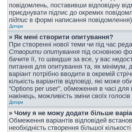
повідомлень, поставивши відповідну від
приєднувати підпис до окремих повідомл
підпис
в формі написання повідомлення)
Догори
» Як мені створити опитування?
При створенні нової теми чи під час ред
Створити опитування
під основною фо
бачите її, то швидше за все, у вас недо
питання для опитування та, як мінімум, д
варіант потрібно вводити в окремій стріч
кількість варіантів відповіді, які може 
“Options per user”, обмеження в часі для 
накінець, можливість зміни своїх голосі
Догори
» Чому я не можу додати більше варі
Обмеження варіантів відповідей встано
необхідність створення більшої кількості