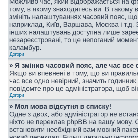
Можливо час, який відображається на фо
тому, в якому знаходитесь ви. В такому 
змініть налаштуваннях часовий пояс, щ
наприклад, Київ, Варшава, Москва і т.д.
інших налаштувань доступна лише заре
незареєстровані, то це непоганий момент
каламбур.
Догори
» Я змінив часовий пояс, але час все 
Якщо ви впевнені в тому, що ви правильн
час все одно невірний, значить годинник
повідомте про це адміністратора, щоб в
Догори
» Моя мова відсутня в списку!
Одне з двох, або адміністратор не вста
ніхто не переклав phpBB на вашу мову. 
встановити необхідний вам мовний пакет,
новий переклад. Більш детальну інформ