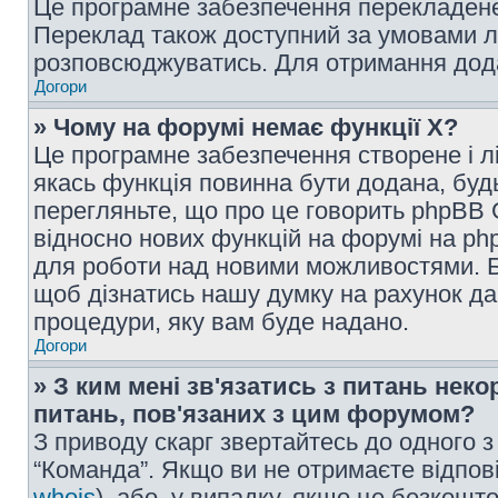
Це програмне забезпечення перекладен
Переклад також доступний за умовами ліц
розповсюджуватись. Для отримання дода
Догори
» Чому на форумі немає функції X?
Це програмне забезпечення створене і 
якась функція повинна бути додана, будь
перегляньте, що про це говорить phpBB G
відносно нових функцій на форумі на ph
для роботи над новими можливостями. Б
щоб дізнатись нашу думку на рахунок дан
процедури, яку вам буде надано.
Догори
» З ким мені зв'язатись з питань нек
питань, пов'язаних з цим форумом?
З приводу скарг звертайтесь до одного з
“Команда”. Якщо ви не отримаєте відпові
whois
), або, у випадку, якщо це безкоштов