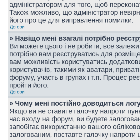
адміністратором для того, щоб перекона
Також можливо, що адміністратор невірн
його про це для виправлення помилки.
Догори
» Навіщо мені взагалі потрібно реєст
Ви можете цього і не робити, все залежит
потрібно вам реєструватись для розміщен
вам можливість користуватись додаткови
користувачів, такими як аватари, приват
форуму, участь в групах і т.п. Процес ре
пройти його.
Догори
» Чому мені постійно доводиться лог
Якщо ви не ставите галочку напроти пун
час входу на форум, ви будете залогова
запобігає використанню вашого обліков
залогованим, поставте галочку напроти ц