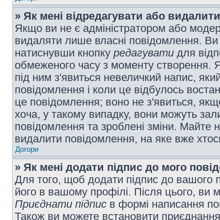
» Як мені відредагувати або видалит
Якщо ви не є адміністратором або модер
видаляти лише власні повідомлення. Ви
натиснувши кнопку
редагувати
для відп
обмеженого часу з моменту створення. Я
під ним з'явиться невеличкий напис, який
повідомлення і коли це відбулось востан
це повідомлення; воно не з'явиться, як
хоча, у такому випадку, вони можуть за
повідомлення та зроблені зміни. Майте н
видалити повідомлення, на яке вже хтось
Догори
» Як мені додати підпис до мого пов
Для того, щоб додати підпис до вашого 
його в вашому профілі. Після цього, ви 
Приєднати підпис
в формі написання по
Також ви можете встановити приєднання