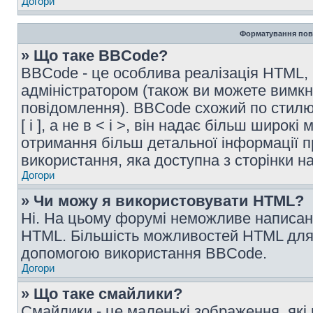
Догори
Форматування пов
» Що таке BBCode?
BBCode - це особлива реалізація HTML,
адміністратором (також ви можете вимкн
повідомлення). BBCode схожий по стилю
[ і ], а не в < і >, він надає більш широ
отримання більш детальної інформації п
використання, яка доступна з сторінки 
Догори
» Чи можу я використовувати HTML?
Ні. На цьому форумі неможливе написан
HTML. Більшість можливостей HTML для 
допомогою використання BBCode.
Догори
» Що таке смайлики?
Смайлики - це маленькі зображення, які 