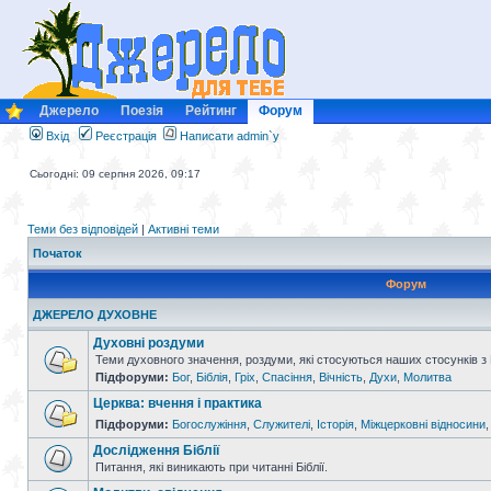
Джерело
Поезія
Рейтинг
Форум
Вхід
Реєстрація
Написати admin`у
Сьогодні: 09 серпня 2026, 09:17
Теми без відповідей
|
Активні теми
Початок
Форум
ДЖЕРЕЛО ДУХОВНЕ
Духовні роздуми
Теми духовного значення, роздуми, які стосуються наших стосунків з
Підфоруми:
Бог
,
Біблія
,
Гріх
,
Спасіння
,
Вічність
,
Духи
,
Молитва
Церква: вчення і практика
Підфоруми:
Богослужіння
,
Служителі
,
Історія
,
Міжцерковні відносини
Дослідження Біблії
Питання, які виникають при читанні Біблії.