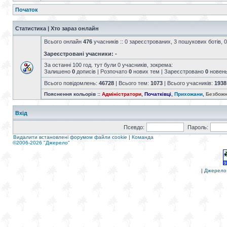
Початок
Статистика | Хто зараз онлайн
Всього онлайн
476
учасників :: 0 зареєстрованих, 3 пошукових ботів, 0
Зареєстровані учасники: -
За останні 100 год. тут були 0 учасників, зокрема:
Залишено
0
дописів | Розпочато
0
нових тем | Зареєстровано
0
новен
Всього повідомлень:
46728
| Всього тем:
1073
| Всього учасників:
1938
Пояснення кольорів ::
Адміністратори
,
Початківці
,
Прихожани
,
Безбожн
Вхід
Псевдо:
Пароль:
Видалити встановлені форумом файли cookie
|
Команда
©2006-2026 "Джерело"
|
Джерело