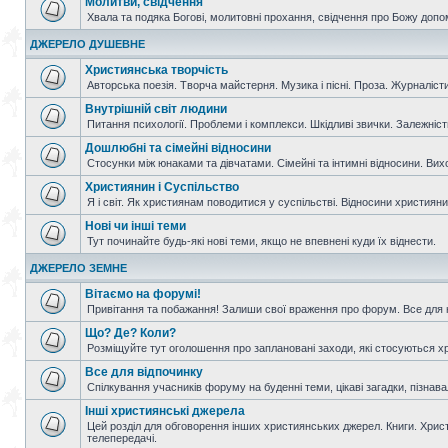
Молитви, свідчення
Хвала та подяка Богові, молитовні прохання, свідчення про Божу допо
ДЖЕРЕЛО ДУШЕВНЕ
Християнська творчість
Авторська поезія. Творча майстерня. Музика і пісні. Проза. Журналісти
Внутрішній світ людини
Питання психології. Проблеми і комплекси. Шкідливі звички. Залежніс
Дошлюбні та сімейні відносини
Стосунки між юнаками та дівчатами. Сімейні та інтимні відносини. Вих
Християнин і Суспільство
Я і світ. Як християнам поводитися у суспільстві. Відносини християнин
Нові чи інші теми
Тут починайте будь-які нові теми, якщо не впевнені куди їх віднести.
ДЖЕРЕЛО ЗЕМНЕ
Вітаємо на форумі!
Привітання та побажання! Залиши свої враження про форум. Все для н
Що? Де? Коли?
Розміщуйте тут оголошення про заплановані заходи, які стосуються христ
Все для відпочинку
Спілкування учасників форуму на буденні теми, цікаві загадки, пізнавал
Інші християнські джерела
Цей розділ для обговорення інших християнських джерел. Книги. Христи
телепередачі.