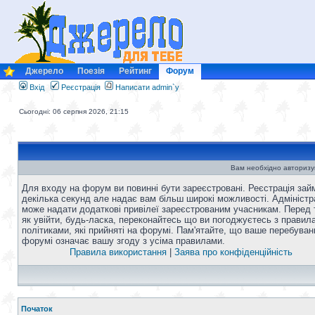
Джерело
Поезія
Рейтинг
Форум
Вхід
Реєстрація
Написати admin`у
Сьогодні: 06 серпня 2026, 21:15
Вам необхідно авторизу
Для входу на форум ви повинні бути зареєстровані. Реєстрація зай
декілька секунд але надає вам більш широкі можливості. Адміністр
може надати додаткові привілеї зареєстрованим учасникам. Перед 
як увійти, будь-ласка, переконайтесь що ви погоджуєтесь з правил
політиками, які прийняті на форумі. Пам'ятайте, що ваше перебуван
форумі означає вашу згоду з усіма правилами.
Правила використання
|
Заява про конфіденційність
Початок