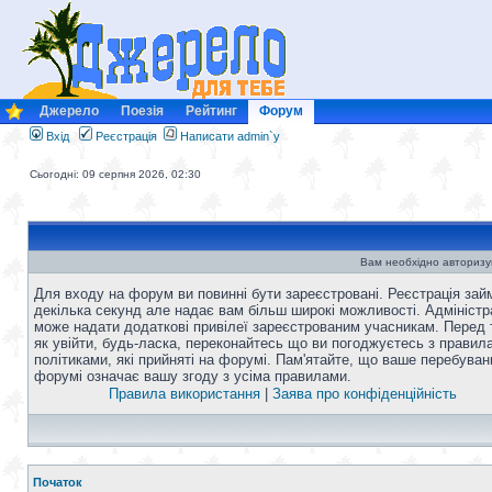
Джерело
Поезія
Рейтинг
Форум
Вхід
Реєстрація
Написати admin`у
Сьогодні: 09 серпня 2026, 02:30
Вам необхідно авторизу
Для входу на форум ви повинні бути зареєстровані. Реєстрація зай
декілька секунд але надає вам більш широкі можливості. Адміністр
може надати додаткові привілеї зареєстрованим учасникам. Перед 
як увійти, будь-ласка, переконайтесь що ви погоджуєтесь з правил
політиками, які прийняті на форумі. Пам'ятайте, що ваше перебуван
форумі означає вашу згоду з усіма правилами.
Правила використання
|
Заява про конфіденційність
Початок