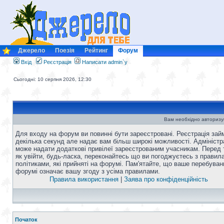
Джерело
Поезія
Рейтинг
Форум
Вхід
Реєстрація
Написати admin`у
Сьогодні: 10 серпня 2026, 12:30
Вам необхідно авторизу
Для входу на форум ви повинні бути зареєстровані. Реєстрація зай
декілька секунд але надає вам більш широкі можливості. Адміністр
може надати додаткові привілеї зареєстрованим учасникам. Перед 
як увійти, будь-ласка, переконайтесь що ви погоджуєтесь з правил
політиками, які прийняті на форумі. Пам'ятайте, що ваше перебуван
форумі означає вашу згоду з усіма правилами.
Правила використання
|
Заява про конфіденційність
Початок