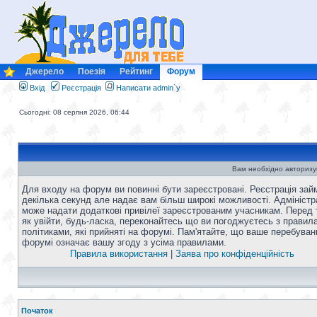
Джерело
Поезія
Рейтинг
Форум
Вхід
Реєстрація
Написати admin`у
Сьогодні: 08 серпня 2026, 06:44
Вам необхідно авторизу
Для входу на форум ви повинні бути зареєстровані. Реєстрація зай
декілька секунд але надає вам більш широкі можливості. Адміністр
може надати додаткові привілеї зареєстрованим учасникам. Перед 
як увійти, будь-ласка, переконайтесь що ви погоджуєтесь з правил
політиками, які прийняті на форумі. Пам'ятайте, що ваше перебуван
форумі означає вашу згоду з усіма правилами.
Правила використання
|
Заява про конфіденційність
Початок