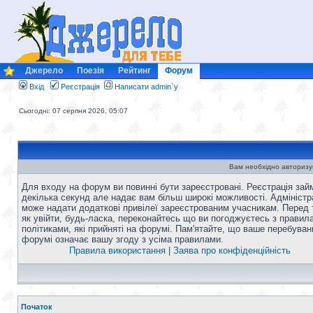
Джерело
Поезія
Рейтинг
Форум
Вхід
Реєстрація
Написати admin`у
Сьогодні: 07 серпня 2026, 05:07
Вам необхідно авторизу
Для входу на форум ви повинні бути зареєстровані. Реєстрація зай
декілька секунд але надає вам більш широкі можливості. Адміністр
може надати додаткові привілеї зареєстрованим учасникам. Перед 
як увійти, будь-ласка, переконайтесь що ви погоджуєтесь з правил
політиками, які прийняті на форумі. Пам'ятайте, що ваше перебуван
форумі означає вашу згоду з усіма правилами.
Правила використання
|
Заява про конфіденційність
Початок