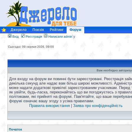
Джерело
Поезія
Рейтинг
Форум
Вхід
Реєстрація
Написати admin`у
Сьогодні: 09 серпня 2026, 09:00
Вам необхідно авторизу
Для входу на форум ви повинні бути зареєстровані. Реєстрація зай
декілька секунд але надає вам більш широкі можливості. Адміністр
може надати додаткові привілеї зареєстрованим учасникам. Перед 
як увійти, будь-ласка, переконайтесь що ви погоджуєтесь з правил
політиками, які прийняті на форумі. Пам'ятайте, що ваше перебуван
форумі означає вашу згоду з усіма правилами.
Правила використання
|
Заява про конфіденційність
Початок