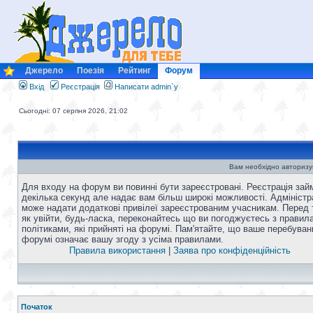
Джерело
Поезія
Рейтинг
Форум
Вхід
Реєстрація
Написати admin`у
Сьогодні: 07 серпня 2026, 21:02
Вам необхідно авторизу
Для входу на форум ви повинні бути зареєстровані. Реєстрація зай
декілька секунд але надає вам більш широкі можливості. Адміністр
може надати додаткові привілеї зареєстрованим учасникам. Перед 
як увійти, будь-ласка, переконайтесь що ви погоджуєтесь з правил
політиками, які прийняті на форумі. Пам'ятайте, що ваше перебуван
форумі означає вашу згоду з усіма правилами.
Правила використання
|
Заява про конфіденційність
Початок