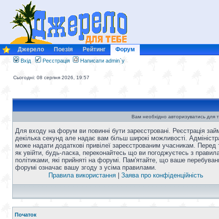
Джерело
Поезія
Рейтинг
Форум
Вхід
Реєстрація
Написати admin`у
Сьогодні: 08 серпня 2026, 19:57
Вам необхідно авторизуватись для т
Для входу на форум ви повинні бути зареєстровані. Реєстрація зай
декілька секунд але надає вам більш широкі можливості. Адміністр
може надати додаткові привілеї зареєстрованим учасникам. Перед 
як увійти, будь-ласка, переконайтесь що ви погоджуєтесь з правил
політиками, які прийняті на форумі. Пам'ятайте, що ваше перебуван
форумі означає вашу згоду з усіма правилами.
Правила використання
|
Заява про конфіденційність
Початок