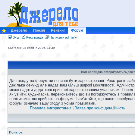
Джерело
Поезія
Рейтинг
Форум
Вхід
Реєстрація
Написати admin`у
Сьогодні: 08 серпня 2026, 11:39
Вам необхідно авторизуватись для т
Для входу на форум ви повинні бути зареєстровані. Реєстрація зай
декілька секунд але надає вам більш широкі можливості. Адміністр
може надати додаткові привілеї зареєстрованим учасникам. Перед 
як увійти, будь-ласка, переконайтесь що ви погоджуєтесь з правил
політиками, які прийняті на форумі. Пам'ятайте, що ваше перебуван
форумі означає вашу згоду з усіма правилами.
Правила використання
|
Заява про конфіденційність
Початок