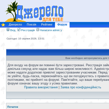
Джерело
Поезія
Рейтинг
Форум
Вхід
Реєстрація
Написати admin`у
Сьогодні: 10 серпня 2026, 13:01
Вам необхідно авторизуватись для т
Для входу на форум ви повинні бути зареєстровані. Реєстрація зай
декілька секунд але надає вам більш широкі можливості. Адміністр
може надати додаткові привілеї зареєстрованим учасникам. Перед 
як увійти, будь-ласка, переконайтесь що ви погоджуєтесь з правил
політиками, які прийняті на форумі. Пам'ятайте, що ваше перебуван
форумі означає вашу згоду з усіма правилами.
Правила використання
|
Заява про конфіденційність
Початок