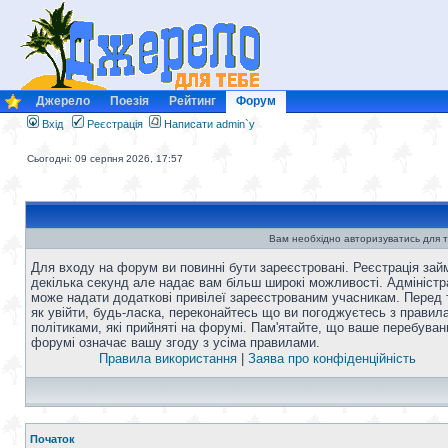
Джерело
Поезія
Рейтинг
Форум
Вхід
Реєстрація
Написати admin`у
Сьогодні: 09 серпня 2026, 17:57
Вам необхідно авторизуватись для т
Для входу на форум ви повинні бути зареєстровані. Реєстрація зай
декілька секунд але надає вам більш широкі можливості. Адміністр
може надати додаткові привілеї зареєстрованим учасникам. Перед 
як увійти, будь-ласка, переконайтесь що ви погоджуєтесь з правил
політиками, які прийняті на форумі. Пам'ятайте, що ваше перебуван
форумі означає вашу згоду з усіма правилами.
Правила використання
|
Заява про конфіденційність
Початок