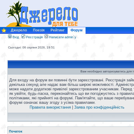
Джерело
Поезія
Рейтинг
Форум
Вхід
Реєстрація
Написати admin`у
Сьогодні: 06 серпня 2026, 19:51
Вам необхідно авторизуватись для т
Для входу на форум ви повинні бути зареєстровані. Реєстрація зай
декілька секунд але надає вам більш широкі можливості. Адміністр
може надати додаткові привілеї зареєстрованим учасникам. Перед 
як увійти, будь-ласка, переконайтесь що ви погоджуєтесь з правил
політиками, які прийняті на форумі. Пам'ятайте, що ваше перебуван
форумі означає вашу згоду з усіма правилами.
Правила використання
|
Заява про конфіденційність
Початок