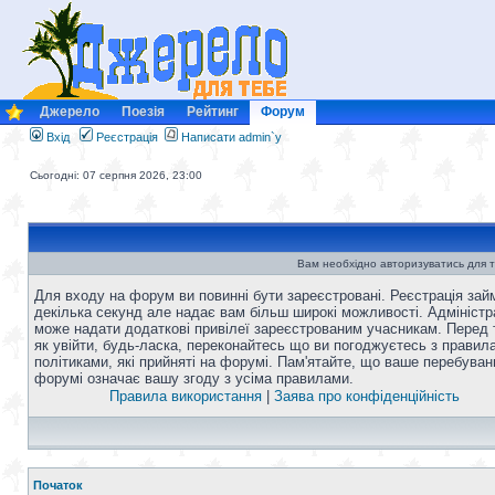
Джерело
Поезія
Рейтинг
Форум
Вхід
Реєстрація
Написати admin`у
Сьогодні: 07 серпня 2026, 23:00
Вам необхідно авторизуватись для т
Для входу на форум ви повинні бути зареєстровані. Реєстрація зай
декілька секунд але надає вам більш широкі можливості. Адміністр
може надати додаткові привілеї зареєстрованим учасникам. Перед 
як увійти, будь-ласка, переконайтесь що ви погоджуєтесь з правил
політиками, які прийняті на форумі. Пам'ятайте, що ваше перебуван
форумі означає вашу згоду з усіма правилами.
Правила використання
|
Заява про конфіденційність
Початок