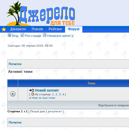
Джерело
Поезія
Рейтинг
Форум
Вхід
Реєстрація
Написати admin`у
Сьогодні: 06 серпня 2026, 09:00
Початок
Активні теми
Теми
Новий заповіт
[
На сторінку:
1
,
2
,
3
,
4
]
в
Нові чи інші теми
Відображати повідомл
Сторінка
1
з
1
[ Пошук дав 1 результат ]
Початок