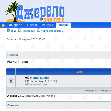
Джерело
Поезія
Рейтинг
Форум
Вхід
Реєстрація
Написати admin`у
Сьогодні: 10 серпня 2026, 17:40
Початок
Активні теми
Теми
Новий заповіт
[
На сторінку:
1
,
2
,
3
,
4
]
в
Нові чи інші теми
Відображати повідомл
Сторінка
1
з
1
[ Пошук дав 1 результат ]
Початок