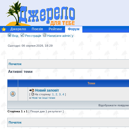
Джерело
Поезія
Рейтинг
Форум
Вхід
Реєстрація
Написати admin`у
Сьогодні: 06 серпня 2026, 16:29
Початок
Активні теми
Теми
Новий заповіт
[
На сторінку:
1
,
2
,
3
,
4
]
в
Нові чи інші теми
Відображати повідомл
Сторінка
1
з
1
[ Пошук дав 1 результат ]
Початок