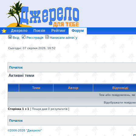
Джерело
Поезія
Рейтинг
Форум
Вхід
Реєстрація
Написати admin`у
Сьогодні: 07 серпня 2026, 16:52
Початок
Активні теми
Теми
Автор
Відповіді
Тем або повідомлень, які
Відображати повідомл
Сторінка
1
з
1
[ Пошук дав 0 результатів ]
Початок
©2006-2026 "Джерело"