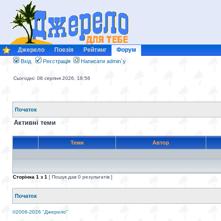
Джерело
Поезія
Рейтинг
Форум
Вхід
Реєстрація
Написати admin`у
Сьогодні: 08 серпня 2026, 18:56
Початок
Активні теми
Теми
Автор
Сторінка
1
з
1
[ Пошук дав 0 результатів ]
Початок
©2006-2026 "Джерело"