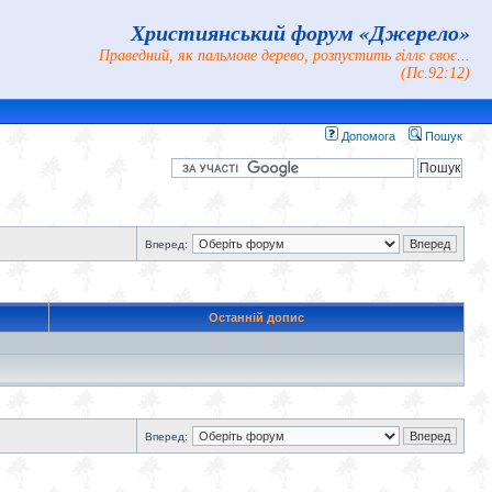
Християнський форум «Джерело»
Праведний, як пальмове дерево, розпустить гіллє своє...
(Пс.92:12)
Допомога
Пошук
Вперед:
Останній допис
Вперед: