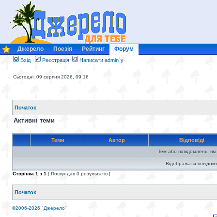
Джерело
Поезія
Рейтинг
Форум
Вхід
Реєстрація
Написати admin`у
Сьогодні: 09 серпня 2026, 09:16
Початок
Активні теми
Теми
Автор
Відповіді
Тем або повідомлень, які
Відображати повідомл
Сторінка
1
з
1
[ Пошук дав 0 результатів ]
Початок
©2006-2026 "Джерело"