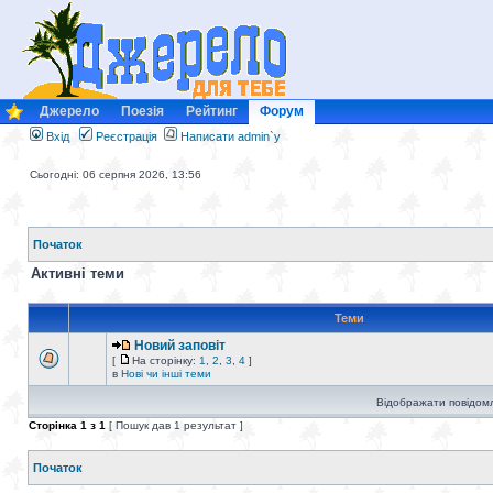
Джерело
Поезія
Рейтинг
Форум
Вхід
Реєстрація
Написати admin`у
Сьогодні: 06 серпня 2026, 13:56
Початок
Активні теми
Теми
Новий заповіт
[
На сторінку:
1
,
2
,
3
,
4
]
в
Нові чи інші теми
Відображати повідомл
Сторінка
1
з
1
[ Пошук дав 1 результат ]
Початок