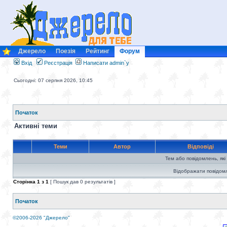
Джерело
Поезія
Рейтинг
Форум
Вхід
Реєстрація
Написати admin`у
Сьогодні: 07 серпня 2026, 10:45
Початок
Активні теми
Теми
Автор
Відповіді
Тем або повідомлень, які
Відображати повідомл
Сторінка
1
з
1
[ Пошук дав 0 результатів ]
Початок
©2006-2026 "Джерело"