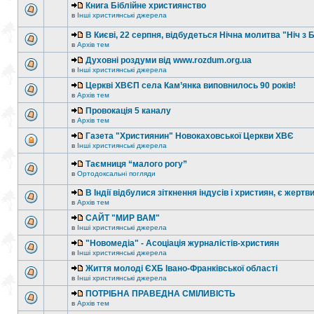
Книга Біблійне християнство
в
Інші християнські джерела
В Києві, 22 серпня, відбудеться Нічна молитва "Ніч з 
в
Архів тем
Духовні роздуми від www.rozdum.org.ua
в
Інші християнські джерела
Церкві ХВЄП села Кам’янка виповнилось 90 років!
в
Архів тем
Провокація 5 каналу
в
Архів тем
Газета "Християнин" Новокаховської Церкви ХВЄ
в
Інші християнські джерела
Таємниця “малого рогу”
в
Ортодоксальні погляди
В Індії відбулися зіткнення індусів і християн, є жертв
в
Архів тем
САЙТ "МИР ВАМ"
в
Інші християнські джерела
"Новомедіа" - Асоціація журналістів-християн
в
Інші християнські джерела
Життя молоді ЄХБ Івано-Франківської області
в
Інші християнські джерела
ПОТРІБНА ПРАВЕДНА СМІЛИВІСТЬ
в
Архів тем