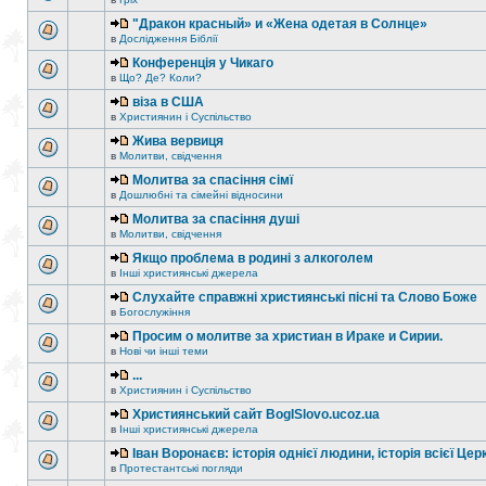
"Дракон красный» и «Жена одетая в Солнце»
в
Дослідження Біблії
Конференція у Чикаго
в
Що? Де? Коли?
віза в США
в
Християнин і Суспільство
Жива вервиця
в
Молитви, свідчення
Молитва за спасіння сімї
в
Дошлюбні та сімейні відносини
Молитва за спасіння душі
в
Молитви, свідчення
Якщо проблема в родині з алкоголем
в
Інші християнські джерела
Слухайте справжні християнські пісні та Слово Боже
в
Богослужіння
Просим о молитве за христиан в Ираке и Сирии.
в
Нові чи інші теми
...
в
Християнин і Суспільство
Християнський сайт BogISlovo.ucoz.ua
в
Інші християнські джерела
Іван Воронаєв: історія однієї людини, історія всієї Цер
в
Протестантські погляди