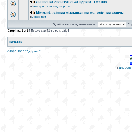
Львівська євангельська церква "Осанна"
в
Інші християнські джерела
Міжконфесійний міжнародний молодіжний форум
в
Архів тем
Відображати повідомлення за:
Со
Сторінка
1
з
1
[ Пошук дав 42 результатів ]
Початок
©2006-2026 "Джерело"
|
Джерело