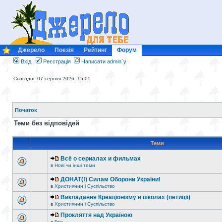
Джерело
Поезія
Рейтинг
Форум
Вхід
Реєстрація
Написати admin`у
Сьогодні: 07 серпня 2026, 15:05
Початок
Теми без відповідей
Теми
Всё о сериалах и фильмах
в
Нові чи інші теми
ДОНАТ(!) Силам Оборони України!
в
Християнин і Суспільство
Викладання Креаціонізму в школах (петиції)
в
Християнин і Суспільство
Прокляття над Україною
в
Гріх