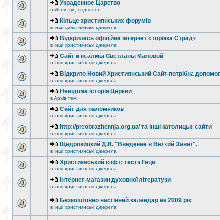
Украденное Царство
в
Молитви, свідчення
Кільце християнських форумів
в
Інші християнські джерела
Відкрилась офіційна інтернет сторінка Страдч
в
Інші християнські джерела
Сайт и псалмы Светланы Маловой
в
Інші християнські джерела
Відкрито Новий Християнський Сайт-потрібна допомог
в
Інші християнські джерела
Невідома історія Церкви
в
Архів тем
Сайт для паломников
в
Інші християнські джерела
http://preobrazhennja.org.ua/ та інші католицькі сайти
в
Інші християнські джерела
Щедровицкий Д.В. "Введение в Ветхий Завет".
в
Інші християнські джерела
Християнський софт: тести Геце
в
Інші християнські джерела
Інтернет-магазин духовної літератури
в
Інші християнські джерела
Безкоштовно настінний календар на 2009 рік
в
Інші християнські джерела