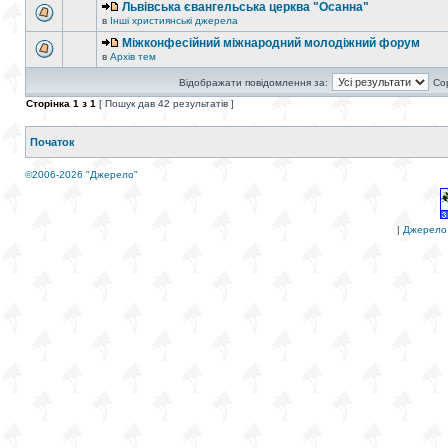
Львівська євангельська церква "Осанна"
в
Інші християнські джерела
Міжконфесійний міжнародний молодіжний форум
в
Архів тем
Відображати повідомлення за:
Со
Сторінка
1
з
1
[ Пошук дав 42 результатів ]
Початок
©2006-2026 "Джерело"
|
Джерело