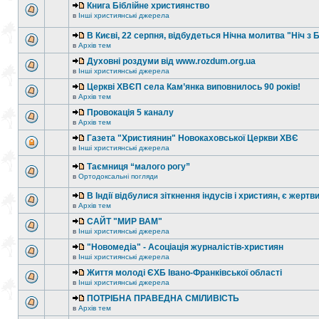
Книга Біблійне християнство
в
Інші християнські джерела
В Києві, 22 серпня, відбудеться Нічна молитва "Ніч з 
в
Архів тем
Духовні роздуми від www.rozdum.org.ua
в
Інші християнські джерела
Церкві ХВЄП села Кам’янка виповнилось 90 років!
в
Архів тем
Провокація 5 каналу
в
Архів тем
Газета "Християнин" Новокаховської Церкви ХВЄ
в
Інші християнські джерела
Таємниця “малого рогу”
в
Ортодоксальні погляди
В Індії відбулися зіткнення індусів і християн, є жертв
в
Архів тем
САЙТ "МИР ВАМ"
в
Інші християнські джерела
"Новомедіа" - Асоціація журналістів-християн
в
Інші християнські джерела
Життя молоді ЄХБ Івано-Франківської області
в
Інші християнські джерела
ПОТРІБНА ПРАВЕДНА СМІЛИВІСТЬ
в
Архів тем