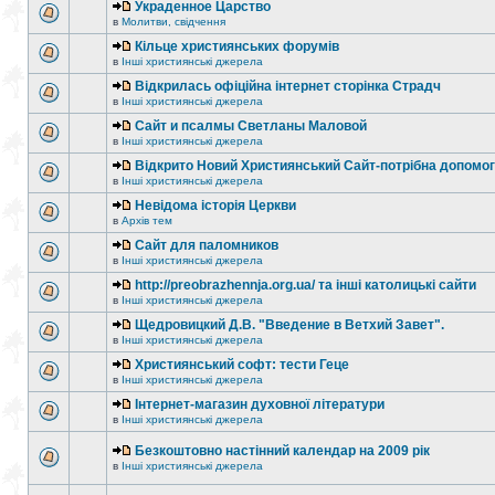
Украденное Царство
в
Молитви, свідчення
Кільце християнських форумів
в
Інші християнські джерела
Відкрилась офіційна інтернет сторінка Страдч
в
Інші християнські джерела
Сайт и псалмы Светланы Маловой
в
Інші християнські джерела
Відкрито Новий Християнський Сайт-потрібна допомог
в
Інші християнські джерела
Невідома історія Церкви
в
Архів тем
Сайт для паломников
в
Інші християнські джерела
http://preobrazhennja.org.ua/ та інші католицькі сайти
в
Інші християнські джерела
Щедровицкий Д.В. "Введение в Ветхий Завет".
в
Інші християнські джерела
Християнський софт: тести Геце
в
Інші християнські джерела
Інтернет-магазин духовної літератури
в
Інші християнські джерела
Безкоштовно настінний календар на 2009 рік
в
Інші християнські джерела