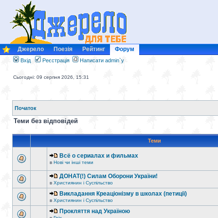
Джерело
Поезія
Рейтинг
Форум
Вхід
Реєстрація
Написати admin`у
Сьогодні: 09 серпня 2026, 15:31
Початок
Теми без відповідей
Теми
Всё о сериалах и фильмах
в
Нові чи інші теми
ДОНАТ(!) Силам Оборони України!
в
Християнин і Суспільство
Викладання Креаціонізму в школах (петиції)
в
Християнин і Суспільство
Прокляття над Україною
в
Гріх