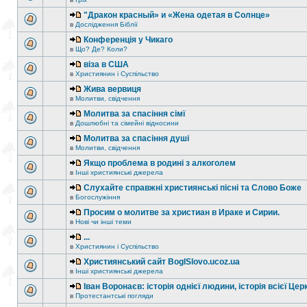
"Дракон красный» и «Жена одетая в Солнце»
в
Дослідження Біблії
Конференція у Чикаго
в
Що? Де? Коли?
віза в США
в
Християнин і Суспільство
Жива вервиця
в
Молитви, свідчення
Молитва за спасіння сімї
в
Дошлюбні та сімейні відносини
Молитва за спасіння душі
в
Молитви, свідчення
Якщо проблема в родині з алкоголем
в
Інші християнські джерела
Слухайте справжні християнські пісні та Слово Боже
в
Богослужіння
Просим о молитве за христиан в Ираке и Сирии.
в
Нові чи інші теми
...
в
Християнин і Суспільство
Християнський сайт BogISlovo.ucoz.ua
в
Інші християнські джерела
Іван Воронаєв: історія однієї людини, історія всієї Цер
в
Протестантські погляди