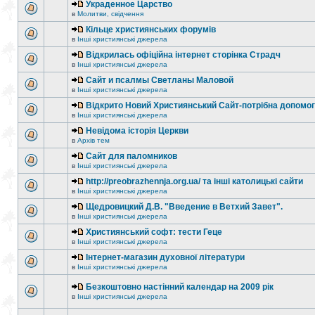
Украденное Царство
в
Молитви, свідчення
Кільце християнських форумів
в
Інші християнські джерела
Відкрилась офіційна інтернет сторінка Страдч
в
Інші християнські джерела
Сайт и псалмы Светланы Маловой
в
Інші християнські джерела
Відкрито Новий Християнський Сайт-потрібна допомог
в
Інші християнські джерела
Невідома історія Церкви
в
Архів тем
Сайт для паломников
в
Інші християнські джерела
http://preobrazhennja.org.ua/ та інші католицькі сайти
в
Інші християнські джерела
Щедровицкий Д.В. "Введение в Ветхий Завет".
в
Інші християнські джерела
Християнський софт: тести Геце
в
Інші християнські джерела
Інтернет-магазин духовної літератури
в
Інші християнські джерела
Безкоштовно настінний календар на 2009 рік
в
Інші християнські джерела