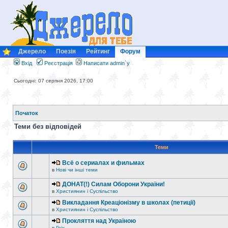
Джерело
Поезія
Рейтинг
Форум
Вхід
Реєстрація
Написати admin`у
Сьогодні: 07 серпня 2026, 17:00
Початок
Теми без відповідей
Теми
Всё о сериалах и фильмах
в
Нові чи інші теми
ДОНАТ(!) Силам Оборони України!
в
Християнин і Суспільство
Викладання Креаціонізму в школах (петиції)
в
Християнин і Суспільство
Прокляття над Україною
в
Гріх