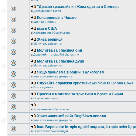
"Дракон красный» и «Жена одетая в Солнце»
в
Дослідження Біблії
Конференція у Чикаго
в
Що? Де? Коли?
віза в США
в
Християнин і Суспільство
Жива вервиця
в
Молитви, свідчення
Молитва за спасіння сімї
в
Дошлюбні та сімейні відносини
Молитва за спасіння душі
в
Молитви, свідчення
Якщо проблема в родині з алкоголем
в
Інші християнські джерела
Слухайте справжні християнські пісні та Слово Боже
в
Богослужіння
Просим о молитве за христиан в Ираке и Сирии.
в
Нові чи інші теми
...
в
Християнин і Суспільство
Християнський сайт BogISlovo.ucoz.ua
в
Інші християнські джерела
Іван Воронаєв: історія однієї людини, історія всієї Цер
в
Протестантські погляди