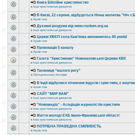
Книга Біблійне християнство
в
Інші християнські джерела
В Києві, 22 серпня, відбудеться Нічна молитва "Ніч з 
в
Архів тем
Духовні роздуми від www.rozdum.org.ua
в
Інші християнські джерела
Церкві ХВЄП села Кам’янка виповнилось 90 років!
в
Архів тем
Провокація 5 каналу
в
Архів тем
Газета "Християнин" Новокаховської Церкви ХВЄ
в
Інші християнські джерела
Таємниця “малого рогу”
в
Ортодоксальні погляди
В Індії відбулися зіткнення індусів і християн, є жертв
в
Архів тем
САЙТ "МИР ВАМ"
в
Інші християнські джерела
"Новомедіа" - Асоціація журналістів-християн
в
Інші християнські джерела
Життя молоді ЄХБ Івано-Франківської області
в
Інші християнські джерела
ПОТРІБНА ПРАВЕДНА СМІЛИВІСТЬ
в
Архів тем