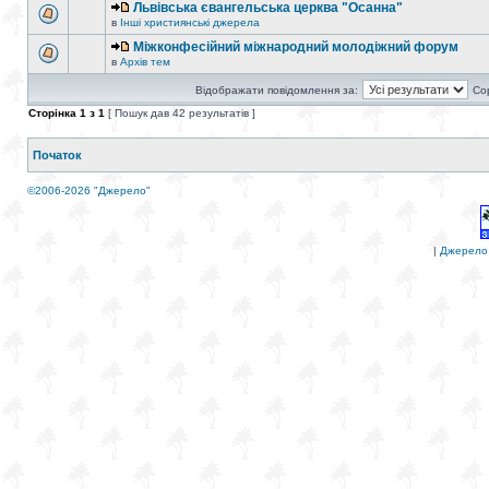
Львівська євангельська церква "Осанна"
в
Інші християнські джерела
Міжконфесійний міжнародний молодіжний форум
в
Архів тем
Відображати повідомлення за:
Со
Сторінка
1
з
1
[ Пошук дав 42 результатів ]
Початок
©2006-2026 "Джерело"
|
Джерело