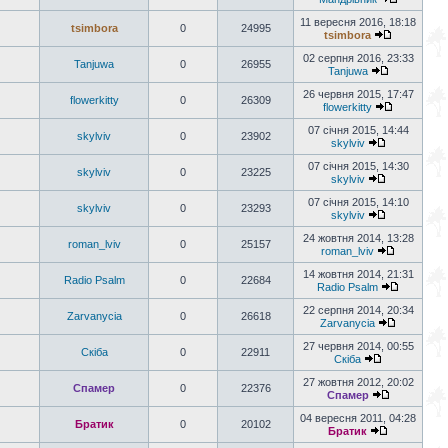
11 вересня 2016, 18:18
tsimbora
0
24995
tsimbora
02 серпня 2016, 23:33
Tanjuwa
0
26955
Tanjuwa
26 червня 2015, 17:47
flowerkitty
0
26309
flowerkitty
07 січня 2015, 14:44
skylviv
0
23902
skylviv
07 січня 2015, 14:30
skylviv
0
23225
skylviv
07 січня 2015, 14:10
skylviv
0
23293
skylviv
24 жовтня 2014, 13:28
roman_lviv
0
25157
roman_lviv
14 жовтня 2014, 21:31
Radio Psalm
0
22684
Radio Psalm
22 серпня 2014, 20:34
Zarvanycia
0
26618
Zarvanycia
27 червня 2014, 00:55
Скіба
0
22911
Скіба
27 жовтня 2012, 20:02
Спамер
0
22376
Спамер
04 вересня 2011, 04:28
Братик
0
20102
Братик