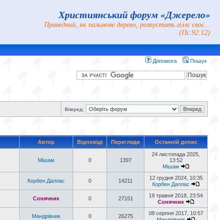
Християнський форум «Джерело»
Праведний, як пальмове дерево, розпустить гіллє своє...
(Пс.92:12)
Допомога
Пошук
Вперед:
Автор
Відповіді
Перегляди
Останній допис
24 листопада 2025,
Мішам
0
1397
13:52
Мішам
12 грудня 2024, 10:35
Корбен Даллас
0
14211
Корбен Даллас
19 травня 2018, 23:54
Сонячник
0
27151
Сонячник
08 серпня 2017, 10:57
Мандрiвник
0
26275
Мандрiвник