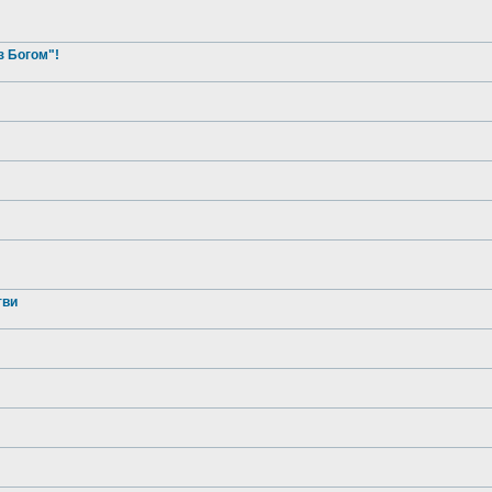
з Богом"!
тви