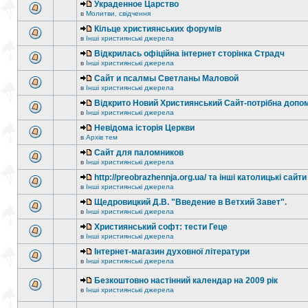
Украденное Царство
в
Молитви, свідчення
Кільце християнських форумів
в
Інші християнські джерела
Відкрилась офіційна інтернет сторінка Страдч
в
Інші християнські джерела
Сайт и псалмы Светланы Маловой
в
Інші християнські джерела
Відкрито Новий Християнський Сайт-потрібна допо
в
Інші християнські джерела
Невідома історія Церкви
в
Архів тем
Сайт для паломников
в
Інші християнські джерела
http://preobrazhennja.org.ua/ та інші католицькі сайти
в
Інші християнські джерела
Щедровицкий Д.В. "Введение в Ветхий Завет".
в
Інші християнські джерела
Християнський софт: тести Геце
в
Інші християнські джерела
Інтернет-магазин духовної літератури
в
Інші християнські джерела
Безкоштовно настінний календар на 2009 рік
в
Інші християнські джерела