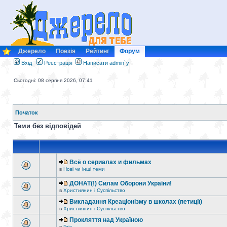
Джерело
Поезія
Рейтинг
Форум
Вхід
Реєстрація
Написати admin`у
Сьогодні: 08 серпня 2026, 07:41
Початок
Теми без відповідей
Всё о сериалах и фильмах
в
Нові чи інші теми
ДОНАТ(!) Силам Оборони України!
в
Християнин і Суспільство
Викладання Креаціонізму в школах (петиції)
в
Християнин і Суспільство
Прокляття над Україною
в
Гріх