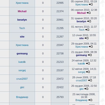
05 серпня 2011, 03:19
Христиана
0
22995
Христиана
06 серпня 2010, 12:38
Michail
0
21374
Michail
31 травня 2010, 20:20
beselyn
0
20961
beselyn
01 лютого 2010, 11:37
Tech
0
21295
Tech
12 січня 2010, 10:55
site
0
21267
site
29 грудня 2009, 04:11
Христиана
0
23347
Христиана
21 грудня 2009, 08:39
germang
0
22738
germang
24 квітня 2009, 12:32
katolik
0
21213
katolik
12 квітня 2009, 14:21
sergej
0
23197
sergej
28 січня 2009, 17:18
crusi2007
0
23472
crusi2007
26 грудня 2008, 22:50
gist
0
22422
gist
23 листопада 2008,
Владимир
0
25793
16:38
Владимир