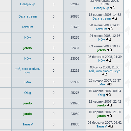
23 листопада 2008,
Владимир
0
22947
16:36
Владимир
18 серпня 2008, 14:52
Data_stream
0
20878
Data_stream
28 липня 2008, 14:13
rozdum
0
21676
rozdum
24 липня 2008, 12:16
NiXy
0
19276
NiXy
09 квітня 2008, 10:17
jerelo
0
22437
jerelo
03 березня 2008, 21:39
NiXy
0
23006
NiXy
08 січня 2008, 11:05
той, кого любить
0
22232
той, кого любить Ісус
Ісус
28 грудня 2007, 23:37
LMax
0
21339
LMax
10 жовтня 2007, 00:04
Oleg
0
25275
Oleg
12 червня 2007, 22:42
jerelo
0
23076
jerelo
10 червня 2007, 21:30
jerelo
0
23089
jerelo
03 березня 2007, 08:42
TarasV
0
19833
TarasV