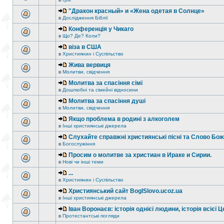
"Дракон красный» и «Жена одетая в Солнце»
в
Дослідження Біблії
Конференція у Чикаго
в
Що? Де? Коли?
віза в США
в
Християнин і Суспільство
Жива вервиця
в
Молитви, свідчення
Молитва за спасіння сімї
в
Дошлюбні та сімейні відносини
Молитва за спасіння душі
в
Молитви, свідчення
Якщо проблема в родині з алкоголем
в
Інші християнські джерела
Слухайте справжні християнські пісні та Слово Бо
в
Богослужіння
Просим о молитве за христиан в Ираке и Сирии.
в
Нові чи інші теми
...
в
Християнин і Суспільство
Християнський сайт BogISlovo.ucoz.ua
в
Інші християнські джерела
Іван Воронаєв: історія однієї людини, історія всієї 
в
Протестантські погляди