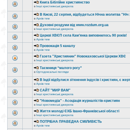
Книга Біблійне християнство
в
Інші християнські джерела
В Києві, 22 серпня, відбудеться Нічна молитва "Ніч 
в
Архів тем
Духовні роздуми від www.rozdum.org.ua
в
Інші християнські джерела
Церкві ХВЄП села Кам’янка виповнилось 90 років!
в
Архів тем
Провокація 5 каналу
в
Архів тем
Газета "Християнин" Новокаховської Церкви ХВЄ
в
Інші християнські джерела
Таємниця “малого рогу”
в
Ортодоксальні погляди
В Індії відбулися зіткнення індусів і християн, є жер
в
Архів тем
САЙТ "МИР ВАМ"
в
Інші християнські джерела
"Новомедіа" - Асоціація журналістів-християн
в
Інші християнські джерела
Життя молоді ЄХБ Івано-Франківської області
в
Інші християнські джерела
ПОТРІБНА ПРАВЕДНА СМІЛИВІСТЬ
в
Архів тем