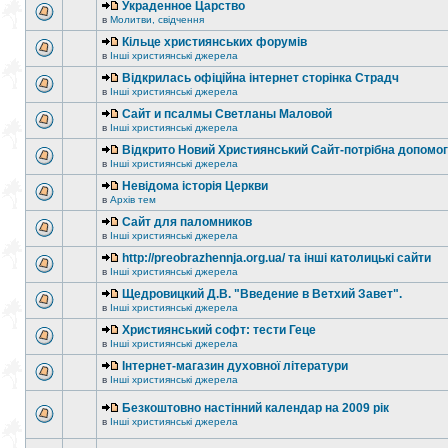
Украденное Царство
в
Молитви, свідчення
Кільце християнських форумів
в
Інші християнські джерела
Відкрилась офіційна інтернет сторінка Страдч
в
Інші християнські джерела
Сайт и псалмы Светланы Маловой
в
Інші християнські джерела
Відкрито Новий Християнський Сайт-потрібна допомог
в
Інші християнські джерела
Невідома історія Церкви
в
Архів тем
Сайт для паломников
в
Інші християнські джерела
http://preobrazhennja.org.ua/ та інші католицькі сайти
в
Інші християнські джерела
Щедровицкий Д.В. "Введение в Ветхий Завет".
в
Інші християнські джерела
Християнський софт: тести Геце
в
Інші християнські джерела
Інтернет-магазин духовної літератури
в
Інші християнські джерела
Безкоштовно настінний календар на 2009 рік
в
Інші християнські джерела