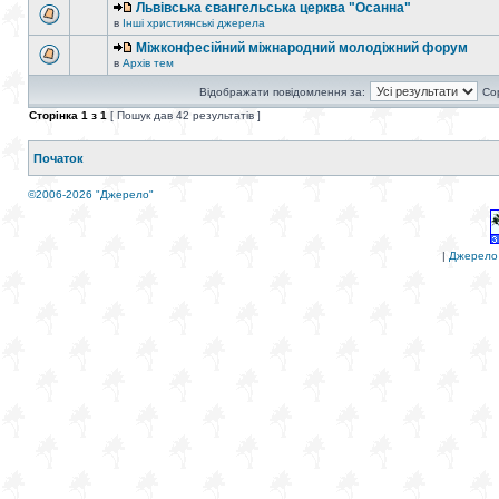
Львівська євангельська церква "Осанна"
в
Інші християнські джерела
Міжконфесійний міжнародний молодіжний форум
в
Архів тем
Відображати повідомлення за:
Со
Сторінка
1
з
1
[ Пошук дав 42 результатів ]
Початок
©2006-2026 "Джерело"
|
Джерело