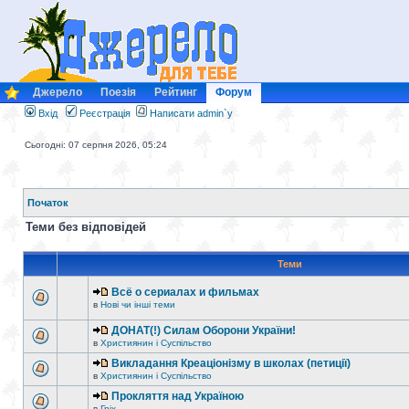
Джерело
Поезія
Рейтинг
Форум
Вхід
Реєстрація
Написати admin`у
Сьогодні: 07 серпня 2026, 05:24
Початок
Теми без відповідей
Теми
Всё о сериалах и фильмах
в
Нові чи інші теми
ДОНАТ(!) Силам Оборони України!
в
Християнин і Суспільство
Викладання Креаціонізму в школах (петиції)
в
Християнин і Суспільство
Прокляття над Україною
в
Гріх