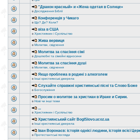
"Дракон красный» и «Жена одетая в Солнце»
в
Дослідження Біблії
Конференція у Чикаго
в
Що? Де? Коли?
віза в США
в
Християнин і Суспільство
Жива вервиця
в
Молитви, свідчення
Молитва за спасіння сімї
в
Дошлюбні та сімейні відносини
Молитва за спасіння душі
в
Молитви, свідчення
Якщо проблема в родині з алкоголем
в
Інші християнські джерела
Слухайте справжні християнські пісні та Слово Боже
в
Богослужіння
Просим о молитве за христиан в Ираке и Сирии.
в
Нові чи інші теми
...
в
Християнин і Суспільство
Християнський сайт BogISlovo.ucoz.ua
в
Інші християнські джерела
Іван Воронаєв: історія однієї людини, історія всієї Цер
в
Протестантські погляди