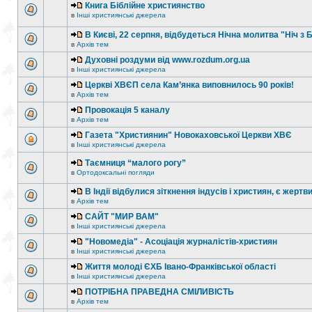
Книга Біблійне християнство
в
Інші християнські джерела
В Києві, 22 серпня, відбудеться Нічна молитва "Ніч з 
в
Архів тем
Духовні роздуми від www.rozdum.org.ua
в
Інші християнські джерела
Церкві ХВЄП села Кам’янка виповнилось 90 років!
в
Архів тем
Провокація 5 каналу
в
Архів тем
Газета "Християнин" Новокаховської Церкви ХВЄ
в
Інші християнські джерела
Таємниця “малого рогу”
в
Ортодоксальні погляди
В Індії відбулися зіткнення індусів і християн, є жертв
в
Архів тем
САЙТ "МИР ВАМ"
в
Інші християнські джерела
"Новомедіа" - Асоціація журналістів-християн
в
Інші християнські джерела
Життя молоді ЄХБ Івано-Франківської області
в
Інші християнські джерела
ПОТРІБНА ПРАВЕДНА СМІЛИВІСТЬ
в
Архів тем